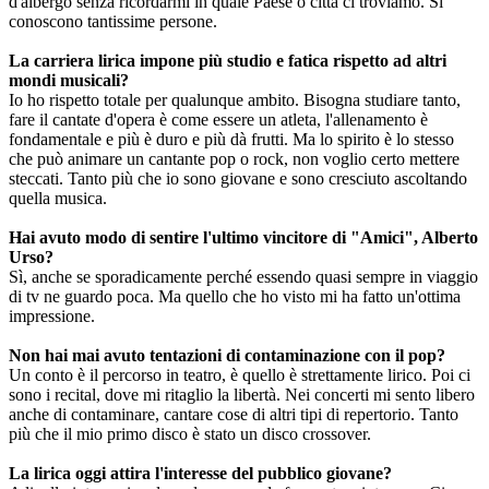
d'albergo senza ricordarmi in quale Paese o città ci troviamo. Si
conoscono tantissime persone.
La carriera lirica impone più studio e fatica rispetto ad altri
mondi musicali?
Io ho rispetto totale per qualunque ambito. Bisogna studiare tanto,
fare il cantate d'opera è come essere un atleta, l'allenamento è
fondamentale e più è duro e più dà frutti. Ma lo spirito è lo stesso
che può animare un cantante pop o rock, non voglio certo mettere
steccati. Tanto più che io sono giovane e sono cresciuto ascoltando
quella musica.
Hai avuto modo di sentire l'ultimo vincitore di "Amici", Alberto
Urso?
Sì, anche se sporadicamente perché essendo quasi sempre in viaggio
di tv ne guardo poca. Ma quello che ho visto mi ha fatto un'ottima
impressione.
Non hai mai avuto tentazioni di contaminazione con il pop?
Un conto è il percorso in teatro, è quello è strettamente lirico. Poi ci
sono i recital, dove mi ritaglio la libertà. Nei concerti mi sento libero
anche di contaminare, cantare cose di altri tipi di repertorio. Tanto
più che il mio primo disco è stato un disco crossover.
La lirica oggi attira l'interesse del pubblico giovane?