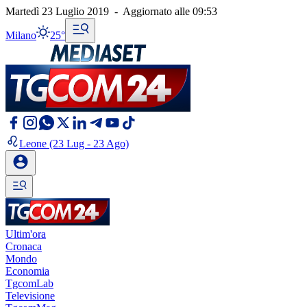
Martedì 23 Luglio 2019
-
Aggiornato alle
09:53
Milano
25°
Leone
(23 Lug - 23 Ago)
Ultim'ora
Cronaca
Mondo
Economia
TgcomLab
Televisione