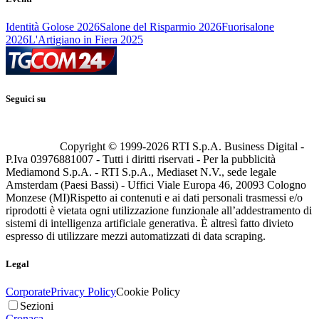
Identità Golose 2026
Salone del Risparmio 2026
Fuorisalone
2026
L'Artigiano in Fiera 2025
Seguici su
Copyright © 1999-
2026
RTI S.p.A. Business Digital -
P.Iva 03976881007 - Tutti i diritti riservati - Per la pubblicità
Mediamond S.p.A. - RTI S.p.A., Mediaset N.V., sede legale
Amsterdam (Paesi Bassi) - Uffici Viale Europa 46, 20093 Cologno
Monzese (MI)
Rispetto ai contenuti e ai dati personali trasmessi e/o
riprodotti è vietata ogni utilizzazione funzionale all’addestramento di
sistemi di intelligenza artificiale generativa. È altresì fatto divieto
espresso di utilizzare mezzi automatizzati di data scraping.
Legal
Corporate
Privacy Policy
Cookie Policy
Sezioni
Cronaca