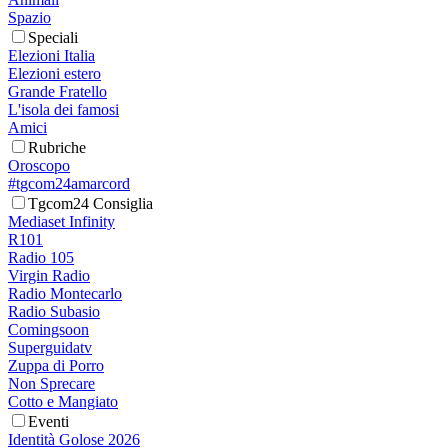
Spazio
Speciali
Elezioni Italia
Elezioni estero
Grande Fratello
L'isola dei famosi
Amici
Rubriche
Oroscopo
#tgcom24amarcord
Tgcom24 Consiglia
Mediaset Infinity
R101
Radio 105
Virgin Radio
Radio Montecarlo
Radio Subasio
Comingsoon
Superguidatv
Zuppa di Porro
Non Sprecare
Cotto e Mangiato
Eventi
Identità Golose 2026