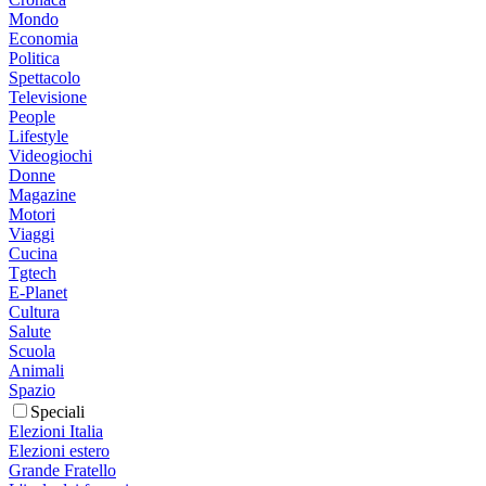
Mondo
Economia
Politica
Spettacolo
Televisione
People
Lifestyle
Videogiochi
Donne
Magazine
Motori
Viaggi
Cucina
Tgtech
E-Planet
Cultura
Salute
Scuola
Animali
Spazio
Speciali
Elezioni Italia
Elezioni estero
Grande Fratello