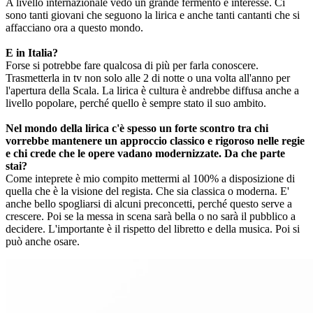
A livello internazionale vedo un grande fermento e interesse. Ci
sono tanti giovani che seguono la lirica e anche tanti cantanti che si
affacciano ora a questo mondo.
E in Italia?
Forse si potrebbe fare qualcosa di più per farla conoscere.
Trasmetterla in tv non solo alle 2 di notte o una volta all'anno per
l'apertura della Scala. La lirica è cultura è andrebbe diffusa anche a
livello popolare, perché quello è sempre stato il suo ambito.
Nel mondo della lirica c'è spesso un forte scontro tra chi
vorrebbe mantenere un approccio classico e rigoroso nelle regie
e chi crede che le opere vadano modernizzate. Da che parte
stai?
Come inteprete è mio compito mettermi al 100% a disposizione di
quella che è la visione del regista. Che sia classica o moderna. E'
anche bello spogliarsi di alcuni preconcetti, perché questo serve a
crescere. Poi se la messa in scena sarà bella o no sarà il pubblico a
decidere. L'importante è il rispetto del libretto e della musica. Poi si
può anche osare.