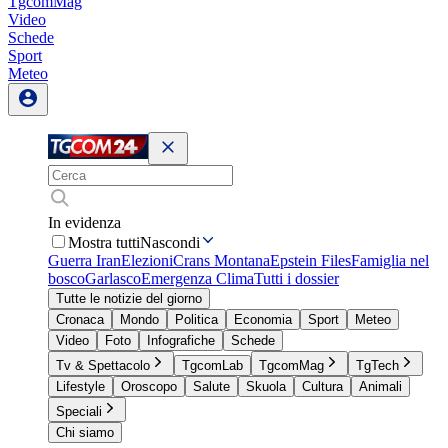
TgcomMag
Video
Schede
Sport
Meteo
In evidenza
Mostra tutti
Nascondi
Guerra Iran
Elezioni
Crans Montana
Epstein Files
Famiglia nel
bosco
Garlasco
Emergenza Clima
Tutti i dossier
Tutte le notizie del giorno
Cronaca
Mondo
Politica
Economia
Sport
Meteo
Video
Foto
Infografiche
Schede
Tv & Spettacolo
TgcomLab
TgcomMag
TgTech
Lifestyle
Oroscopo
Salute
Skuola
Cultura
Animali
Speciali
Chi siamo