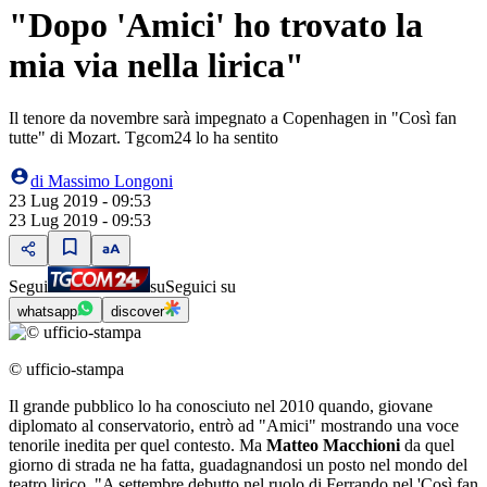
"Dopo 'Amici' ho trovato la
mia via nella lirica"
Il tenore da novembre sarà impegnato a Copenhagen in "Così fan
tutte" di Mozart. Tgcom24 lo ha sentito
di
Massimo Longoni
23 Lug 2019 - 09:53
23 Lug 2019 - 09:53
Segui
su
Seguici su
whatsapp
discover
© ufficio-stampa
Il grande pubblico lo ha conosciuto nel 2010 quando, giovane
diplomato al conservatorio, entrò ad "Amici" mostrando una voce
tenorile inedita per quel contesto. Ma
Matteo Macchioni
da quel
giorno di strada ne ha fatta, guadagnandosi un posto nel mondo del
teatro lirico. "A settembre debutto nel ruolo di Ferrando nel 'Così fan