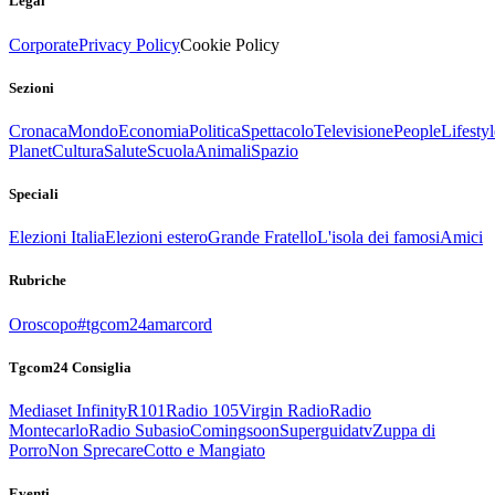
Legal
Corporate
Privacy Policy
Cookie Policy
Sezioni
Cronaca
Mondo
Economia
Politica
Spettacolo
Televisione
People
Lifestyl
Planet
Cultura
Salute
Scuola
Animali
Spazio
Speciali
Elezioni Italia
Elezioni estero
Grande Fratello
L'isola dei famosi
Amici
Rubriche
Oroscopo
#tgcom24amarcord
Tgcom24 Consiglia
Mediaset Infinity
R101
Radio 105
Virgin Radio
Radio
Montecarlo
Radio Subasio
Comingsoon
Superguidatv
Zuppa di
Porro
Non Sprecare
Cotto e Mangiato
Eventi