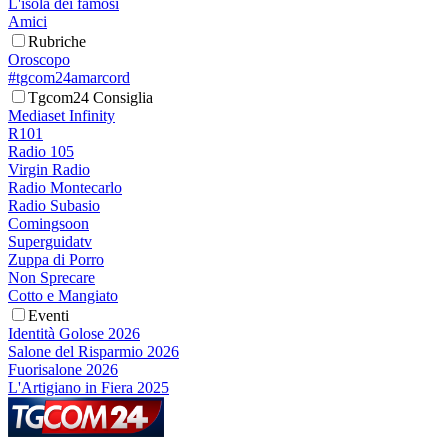
L'isola dei famosi
Amici
Rubriche
Oroscopo
#tgcom24amarcord
Tgcom24 Consiglia
Mediaset Infinity
R101
Radio 105
Virgin Radio
Radio Montecarlo
Radio Subasio
Comingsoon
Superguidatv
Zuppa di Porro
Non Sprecare
Cotto e Mangiato
Eventi
Identità Golose 2026
Salone del Risparmio 2026
Fuorisalone 2026
L'Artigiano in Fiera 2025