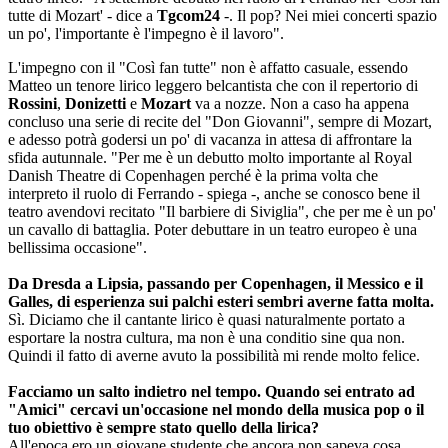
tutte di Mozart' - dice a
Tgcom24
-. Il pop? Nei miei concerti spazio
un po', l'importante è l'impegno è il lavoro".
L'impegno con il "Così fan tutte" non è affatto casuale, essendo
Matteo un tenore lirico leggero belcantista che con il repertorio di
Rossini
,
Donizetti
e
Mozart
va a nozze. Non a caso ha appena
concluso una serie di recite del "Don Giovanni", sempre di Mozart,
e adesso potrà godersi un po' di vacanza in attesa di affrontare la
sfida autunnale. "Per me è un debutto molto importante al Royal
Danish Theatre di Copenhagen perché è la prima volta che
interpreto il ruolo di Ferrando - spiega -, anche se conosco bene il
teatro avendovi recitato "Il barbiere di Siviglia", che per me è un po'
un cavallo di battaglia. Poter debuttare in un teatro europeo è una
bellissima occasione".
Da Dresda a Lipsia, passando per Copenhagen, il Messico e il
Galles, di esperienza sui palchi esteri sembri averne fatta molta.
Sì. Diciamo che il cantante lirico è quasi naturalmente portato a
esportare la nostra cultura, ma non è una conditio sine qua non.
Quindi il fatto di averne avuto la possibilità mi rende molto felice.
Facciamo un salto indietro nel tempo. Quando sei entrato ad
"Amici" cercavi un'occasione nel mondo della musica pop o il
tuo obiettivo è sempre stato quello della lirica?
All'epoca ero un giovane studente che ancora non sapeva cosa