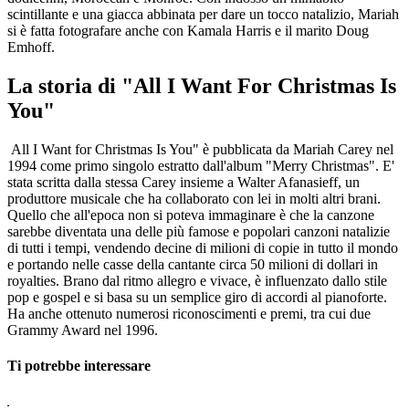
scintillante e una giacca abbinata per dare un tocco natalizio, Mariah
si è fatta fotografare anche con Kamala Harris e il marito Doug
Emhoff.
La storia di "All I Want For Christmas Is
You"
All I Want for Christmas Is You" è pubblicata da Mariah Carey nel
1994 come primo singolo estratto dall'album "Merry Christmas". E'
stata scritta dalla stessa Carey insieme a Walter Afanasieff, un
produttore musicale che ha collaborato con lei in molti altri brani.
Quello che all'epoca non si poteva immaginare è che la canzone
sarebbe diventata una delle più famose e popolari canzoni natalizie
di tutti i tempi, vendendo decine di milioni di copie in tutto il mondo
e portando nelle casse della cantante circa 50 milioni di dollari in
royalties. Brano dal ritmo allegro e vivace, è influenzato dallo stile
pop e gospel e si basa su un semplice giro di accordi al pianoforte.
Ha anche ottenuto numerosi riconoscimenti e premi, tra cui due
Grammy Award nel 1996.
Ti potrebbe interessare