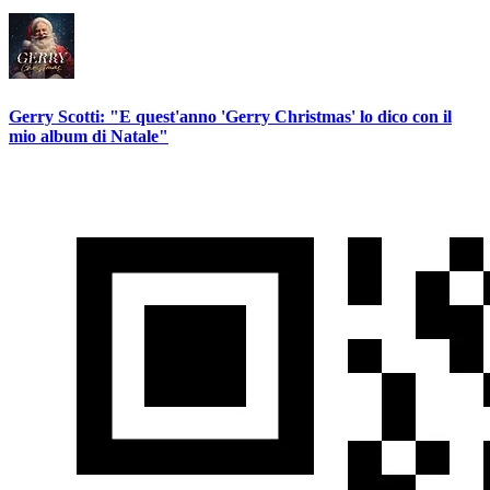
Gerry Scotti: "E quest'anno 'Gerry Christmas' lo dico con il
mio album di Natale"