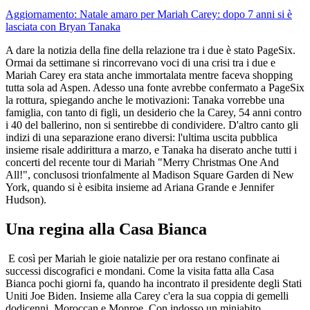
Aggiornamento: Natale amaro per Mariah Carey: dopo 7 anni si è
lasciata con Bryan Tanaka
A dare la notizia della fine della relazione tra i due è stato PageSix.
Ormai da settimane si rincorrevano voci di una crisi tra i due e
Mariah Carey era stata anche immortalata mentre faceva shopping
tutta sola ad Aspen. Adesso una fonte avrebbe confermato a PageSix
la rottura, spiegando anche le motivazioni: Tanaka vorrebbe una
famiglia, con tanto di figli, un desiderio che la Carey, 54 anni contro
i 40 del ballerino, non si sentirebbe di condividere. D'altro canto gli
indizi di una separazione erano diversi: l'ultima uscita pubblica
insieme risale addirittura a marzo, e Tanaka ha diserato anche tutti i
concerti del recente tour di Mariah "Merry Christmas One And
All!", conclusosi trionfalmente al Madison Square Garden di New
York, quando si è esibita insieme ad Ariana Grande e Jennifer
Hudson).
Una regina alla Casa Bianca
E così per Mariah le gioie natalizie per ora restano confinate ai
successi discografici e mondani. Come la visita fatta alla Casa
Bianca pochi giorni fa, quando ha incontrato il presidente degli Stati
Uniti Joe Biden. Insieme alla Carey c'era la sua coppia di gemelli
dodicenni, Moroccan e Monroe. Con indosso un miniabito