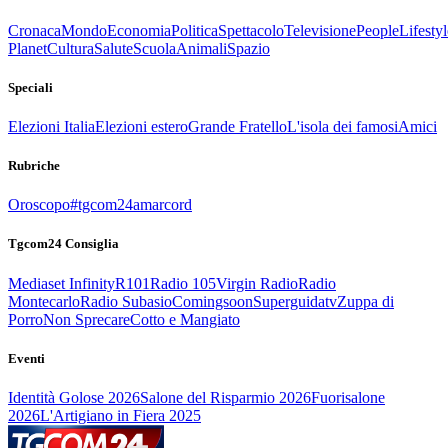
Cronaca
Mondo
Economia
Politica
Spettacolo
Televisione
People
Lifestyl
Planet
Cultura
Salute
Scuola
Animali
Spazio
Speciali
Elezioni Italia
Elezioni estero
Grande Fratello
L'isola dei famosi
Amici
Rubriche
Oroscopo
#tgcom24amarcord
Tgcom24 Consiglia
Mediaset Infinity
R101
Radio 105
Virgin Radio
Radio
Montecarlo
Radio Subasio
Comingsoon
Superguidatv
Zuppa di
Porro
Non Sprecare
Cotto e Mangiato
Eventi
Identità Golose 2026
Salone del Risparmio 2026
Fuorisalone
2026
L'Artigiano in Fiera 2025