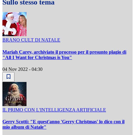
Sullo stesso tema
BRANO CULT DI NATALE
Mariah Carey, archiviato il processo per il presunto plagio di
"All I Want for Christmas is You"
04 Nov 2022 - 04:30
IL PRIMO CON L'INTELLIGENZA ARTIFICIALE
Gerry Scotti: "E quest'anno 'Gerry Christmas' lo dico con il
mio album di Natale"