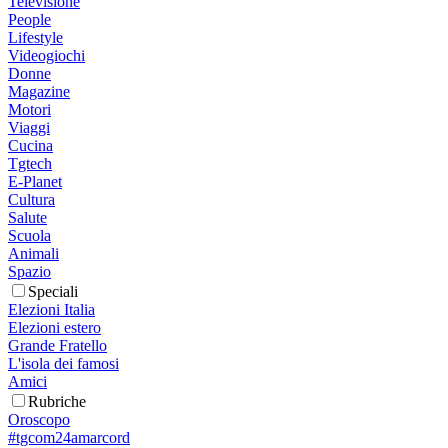
Televisione
People
Lifestyle
Videogiochi
Donne
Magazine
Motori
Viaggi
Cucina
Tgtech
E-Planet
Cultura
Salute
Scuola
Animali
Spazio
Speciali
Elezioni Italia
Elezioni estero
Grande Fratello
L'isola dei famosi
Amici
Rubriche
Oroscopo
#tgcom24amarcord