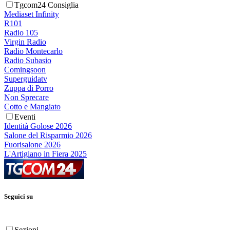
Tgcom24 Consiglia
Mediaset Infinity
R101
Radio 105
Virgin Radio
Radio Montecarlo
Radio Subasio
Comingsoon
Superguidatv
Zuppa di Porro
Non Sprecare
Cotto e Mangiato
Eventi
Identità Golose 2026
Salone del Risparmio 2026
Fuorisalone 2026
L'Artigiano in Fiera 2025
Seguici su
Sezioni