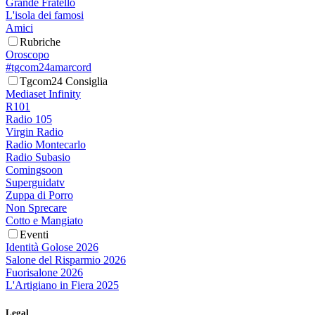
Grande Fratello
L'isola dei famosi
Amici
Rubriche
Oroscopo
#tgcom24amarcord
Tgcom24 Consiglia
Mediaset Infinity
R101
Radio 105
Virgin Radio
Radio Montecarlo
Radio Subasio
Comingsoon
Superguidatv
Zuppa di Porro
Non Sprecare
Cotto e Mangiato
Eventi
Identità Golose 2026
Salone del Risparmio 2026
Fuorisalone 2026
L'Artigiano in Fiera 2025
Legal