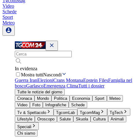
TgcomMag
Video
Schede
Sport
Meteo
In evidenza
Mostra tutti
Nascondi
Guerra Iran
Elezioni
Crans Montana
Epstein Files
Famiglia nel
bosco
Garlasco
Emergenza Clima
Tutti i dossier
Tutte le notizie del giorno
Cronaca
Mondo
Politica
Economia
Sport
Meteo
Video
Foto
Infografiche
Schede
Tv & Spettacolo
TgcomLab
TgcomMag
TgTech
Lifestyle
Oroscopo
Salute
Skuola
Cultura
Animali
Speciali
Chi siamo