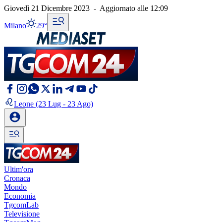
Giovedì 21 Dicembre 2023
-
Aggiornato alle
12:09
Milano
29°
Leone
(23 Lug - 23 Ago)
Ultim'ora
Cronaca
Mondo
Economia
TgcomLab
Televisione