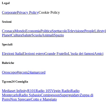
Legal
Corporate
Privacy Policy
Cookie Policy
Sezioni
Cronaca
Mondo
Economia
Politica
Spettacolo
Televisione
People
Lifestyl
Planet
Cultura
Salute
Scuola
Animali
Spazio
Speciali
Elezioni Italia
Elezioni estero
Grande Fratello
L'isola dei famosi
Amici
Rubriche
Oroscopo
#tgcom24amarcord
Tgcom24 Consiglia
Mediaset Infinity
R101
Radio 105
Virgin Radio
Radio
Montecarlo
Radio Subasio
Comingsoon
Superguidatv
Zuppa di
Porro
Non Sprecare
Cotto e Mangiato