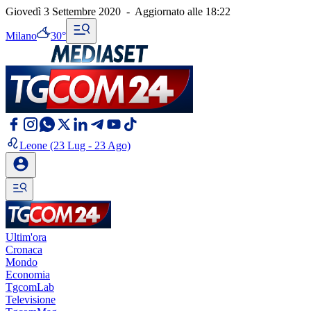
Giovedì 3 Settembre 2020
-
Aggiornato alle
18:22
Milano
30°
Leone
(23 Lug - 23 Ago)
Ultim'ora
Cronaca
Mondo
Economia
TgcomLab
Televisione