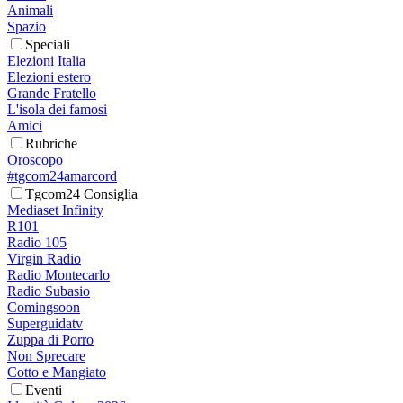
Animali
Spazio
Speciali
Elezioni Italia
Elezioni estero
Grande Fratello
L'isola dei famosi
Amici
Rubriche
Oroscopo
#tgcom24amarcord
Tgcom24 Consiglia
Mediaset Infinity
R101
Radio 105
Virgin Radio
Radio Montecarlo
Radio Subasio
Comingsoon
Superguidatv
Zuppa di Porro
Non Sprecare
Cotto e Mangiato
Eventi