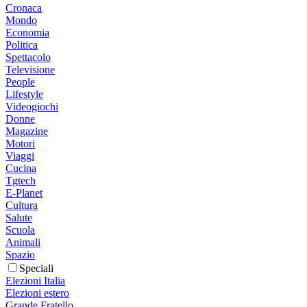
Cronaca
Mondo
Economia
Politica
Spettacolo
Televisione
People
Lifestyle
Videogiochi
Donne
Magazine
Motori
Viaggi
Cucina
Tgtech
E-Planet
Cultura
Salute
Scuola
Animali
Spazio
Speciali
Elezioni Italia
Elezioni estero
Grande Fratello