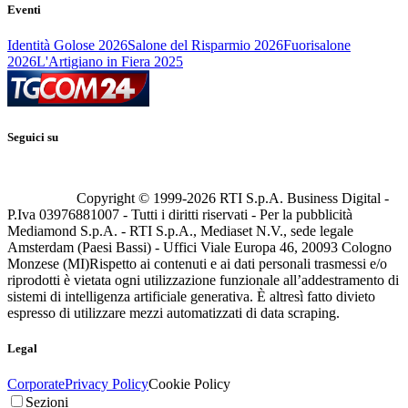
Eventi
Identità Golose 2026
Salone del Risparmio 2026
Fuorisalone
2026
L'Artigiano in Fiera 2025
Seguici su
Copyright © 1999-
2026
RTI S.p.A. Business Digital -
P.Iva 03976881007 - Tutti i diritti riservati - Per la pubblicità
Mediamond S.p.A. - RTI S.p.A., Mediaset N.V., sede legale
Amsterdam (Paesi Bassi) - Uffici Viale Europa 46, 20093 Cologno
Monzese (MI)
Rispetto ai contenuti e ai dati personali trasmessi e/o
riprodotti è vietata ogni utilizzazione funzionale all’addestramento di
sistemi di intelligenza artificiale generativa. È altresì fatto divieto
espresso di utilizzare mezzi automatizzati di data scraping.
Legal
Corporate
Privacy Policy
Cookie Policy
Sezioni