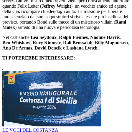
servizio attivo. Il suo quieto vivere viene però bruscamente interrotto
quando Felix Leiter (
Jeffrey Wright
), un vecchio amico ed agente
della Cia, ricompare chiedendogli aiuto. La missione per liberare
uno scienziato dai suoi sequestratori si rivela essere più insidiosa del
previsto, portando Bond sulle tracce di un misterioso villain (
Rami
Malek
) armato di una nuova e pericolosa tecnologia.
Nel cast anche
Léa Seydoux
,
Ralph Fiennes
,
Naomie Harris
,
Ben Whishaw
,
Rory Kinnear
,
Dali Benssalah
,
Billy Magnussen
,
Ana De Armas
,
David Dencik
e
Lashana Lynch
.
TI POTEREBBE INTERESSARE:
LE VOCI DEL COSTANZA