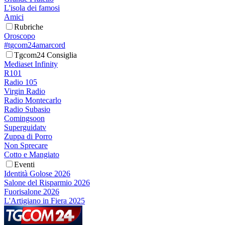
L'isola dei famosi
Amici
Rubriche
Oroscopo
#tgcom24amarcord
Tgcom24 Consiglia
Mediaset Infinity
R101
Radio 105
Virgin Radio
Radio Montecarlo
Radio Subasio
Comingsoon
Superguidatv
Zuppa di Porro
Non Sprecare
Cotto e Mangiato
Eventi
Identità Golose 2026
Salone del Risparmio 2026
Fuorisalone 2026
L'Artigiano in Fiera 2025