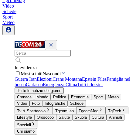
TgcomMag
Video
Schede
Sport
Meteo
In evidenza
Mostra tutti
Nascondi
Guerra Iran
Elezioni
Crans Montana
Epstein Files
Famiglia nel
bosco
Garlasco
Emergenza Clima
Tutti i dossier
Tutte le notizie del giorno
Cronaca
Mondo
Politica
Economia
Sport
Meteo
Video
Foto
Infografiche
Schede
Tv & Spettacolo
TgcomLab
TgcomMag
TgTech
Lifestyle
Oroscopo
Salute
Skuola
Cultura
Animali
Speciali
Chi siamo