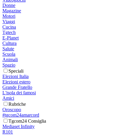
Donne
Magazine
Motori
Viaggi
Cucina
Tgtech
E-Planet
Cultura
Salute
Scuola
Animali
Spazio
Speciali
Elezioni Italia
Elezioni estero
Grande Fratello
L'isola dei famosi
Amici
Rubriche
Oroscopo
#tgcom24amarcord
Tgcom24 Consiglia
Mediaset Infinity
R101