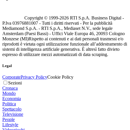
Copyright © 1999-
2026
RTI S.p.A. Business Digital -
P.Iva 03976881007 - Tutti i diritti riservati - Per la pubblicità
Mediamond S.p.A. - RTI S.p.A., Mediaset N.V., sede legale
Amsterdam (Paesi Bassi) - Uffici Viale Europa 46, 20093 Cologno
Monzese (MI)
Rispetto ai contenuti e ai dati personali trasmessi e/o
riprodotti è vietata ogni utilizzazione funzionale all’addestramento di
sistemi di intelligenza artificiale generativa. È altresì fatto divieto
espresso di utilizzare mezzi automatizzati di data scraping.
Legal
Corporate
Privacy Policy
Cookie Policy
Sezioni
Cronaca
Mondo
Economia
Politica
Spettacolo
Televisione
People
Lifestyle
Videogiochi