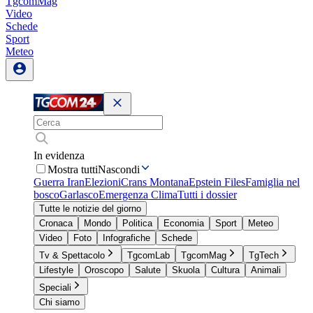
TgcomMag
Video
Schede
Sport
Meteo
In evidenza
Mostra tutti
Nascondi
Guerra Iran
Elezioni
Crans Montana
Epstein Files
Famiglia nel
bosco
Garlasco
Emergenza Clima
Tutti i dossier
Tutte le notizie del giorno
Cronaca
Mondo
Politica
Economia
Sport
Meteo
Video
Foto
Infografiche
Schede
Tv & Spettacolo
TgcomLab
TgcomMag
TgTech
Lifestyle
Oroscopo
Salute
Skuola
Cultura
Animali
Speciali
Chi siamo