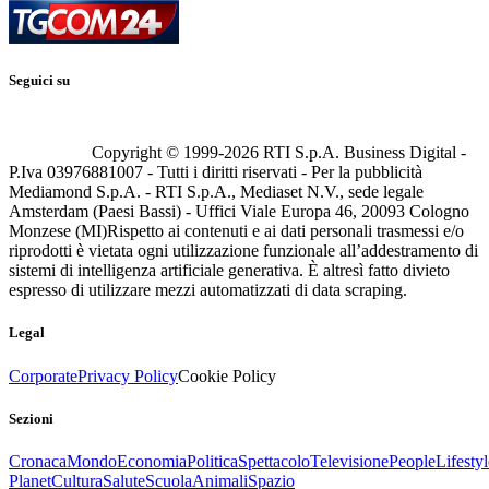
Seguici su
Copyright © 1999-
2026
RTI S.p.A. Business Digital -
P.Iva 03976881007 - Tutti i diritti riservati - Per la pubblicità
Mediamond S.p.A. - RTI S.p.A., Mediaset N.V., sede legale
Amsterdam (Paesi Bassi) - Uffici Viale Europa 46, 20093 Cologno
Monzese (MI)
Rispetto ai contenuti e ai dati personali trasmessi e/o
riprodotti è vietata ogni utilizzazione funzionale all’addestramento di
sistemi di intelligenza artificiale generativa. È altresì fatto divieto
espresso di utilizzare mezzi automatizzati di data scraping.
Legal
Corporate
Privacy Policy
Cookie Policy
Sezioni
Cronaca
Mondo
Economia
Politica
Spettacolo
Televisione
People
Lifestyl
Planet
Cultura
Salute
Scuola
Animali
Spazio