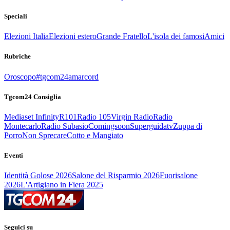
Speciali
Elezioni Italia
Elezioni estero
Grande Fratello
L'isola dei famosi
Amici
Rubriche
Oroscopo
#tgcom24amarcord
Tgcom24 Consiglia
Mediaset Infinity
R101
Radio 105
Virgin Radio
Radio
Montecarlo
Radio Subasio
Comingsoon
Superguidatv
Zuppa di
Porro
Non Sprecare
Cotto e Mangiato
Eventi
Identità Golose 2026
Salone del Risparmio 2026
Fuorisalone
2026
L'Artigiano in Fiera 2025
Seguici su