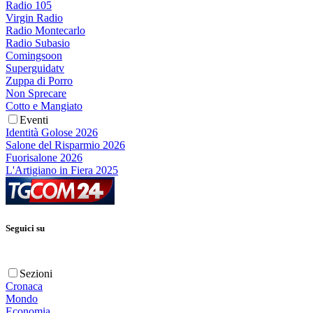
Radio 105
Virgin Radio
Radio Montecarlo
Radio Subasio
Comingsoon
Superguidatv
Zuppa di Porro
Non Sprecare
Cotto e Mangiato
Eventi
Identità Golose 2026
Salone del Risparmio 2026
Fuorisalone 2026
L'Artigiano in Fiera 2025
Seguici su
Sezioni
Cronaca
Mondo
Economia