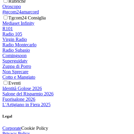
Rubriche
Oroscopo
#tgcom24amarcord
Tgcom24 Consiglia
Mediaset Infinity
R101
Radio 105
Virgin Radio
Radio Montecarlo
Radio Subasio
Comingsoon
Superguidatv
Zuppa di Porro
Non Sprecare
Cotto e Mangiato
Eventi
Identità Golose 2026
Salone del Risparmio 2026
Fuorisalone 2026
L'Artigiano in Fiera 2025
Legal
Corporate
Cookie Policy
Privacy Policy