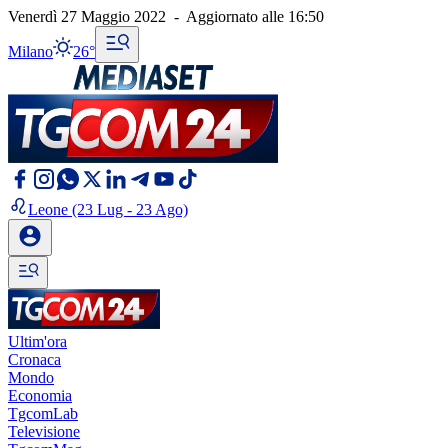
Venerdì 27 Maggio 2022
-
Aggiornato alle
16:50
Milano
26°
Leone
(23 Lug - 23 Ago)
Ultim'ora
Cronaca
Mondo
Economia
TgcomLab
Televisione