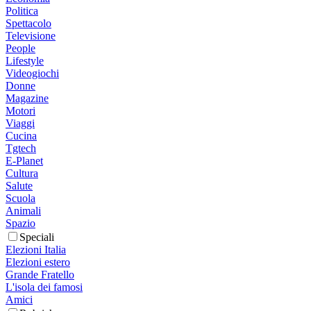
Politica
Spettacolo
Televisione
People
Lifestyle
Videogiochi
Donne
Magazine
Motori
Viaggi
Cucina
Tgtech
E-Planet
Cultura
Salute
Scuola
Animali
Spazio
Speciali
Elezioni Italia
Elezioni estero
Grande Fratello
L'isola dei famosi
Amici