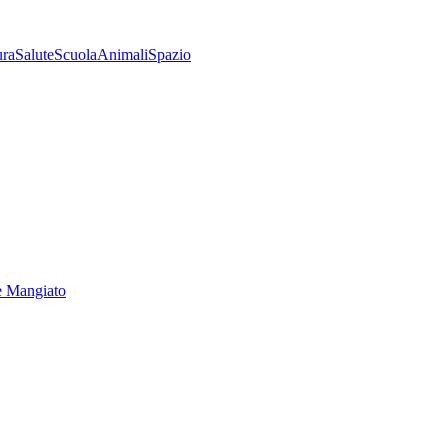
ura
Salute
Scuola
Animali
Spazio
e Mangiato