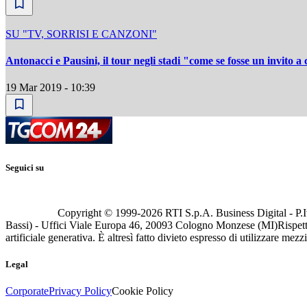
SU "TV, SORRISI E CANZONI"
Antonacci e Pausini, il tour negli stadi "come se fosse un invito a
19 Mar 2019 - 10:39
Seguici su
Copyright © 1999-
2026
RTI S.p.A. Business Digital - P.I
Bassi) - Uffici Viale Europa 46, 20093 Cologno Monzese (MI)
Rispett
artificiale generativa. È altresì fatto divieto espresso di utilizzare mez
Legal
Corporate
Privacy Policy
Cookie Policy