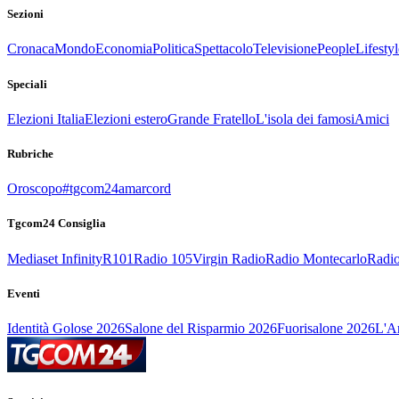
Sezioni
Cronaca
Mondo
Economia
Politica
Spettacolo
Televisione
People
Lifestyl
Speciali
Elezioni Italia
Elezioni estero
Grande Fratello
L'isola dei famosi
Amici
Rubriche
Oroscopo
#tgcom24amarcord
Tgcom24 Consiglia
Mediaset Infinity
R101
Radio 105
Virgin Radio
Radio Montecarlo
Radio
Eventi
Identità Golose 2026
Salone del Risparmio 2026
Fuorisalone 2026
L'Ar