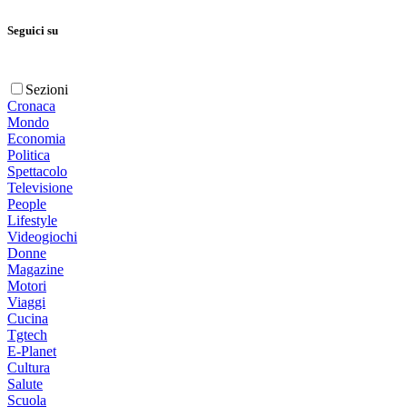
Seguici su
Sezioni
Cronaca
Mondo
Economia
Politica
Spettacolo
Televisione
People
Lifestyle
Videogiochi
Donne
Magazine
Motori
Viaggi
Cucina
Tgtech
E-Planet
Cultura
Salute
Scuola