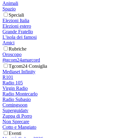
Animali
Spazio
Speciali
Elezioni Italia
Elezioni estero
Grande Fratello
L'isola dei famosi
Amici
Rubriche
Oroscopo
#tgcom24amarcord
Tgcom24 Consiglia
Mediaset Infinity
R101
Radio 105
Virgin Radio
Radio Montecarlo
Radio Subasio
Comingsoon
Superguidatv
Zuppa di Porro
Non Sprecare
Cotto e Mangiato
Eventi