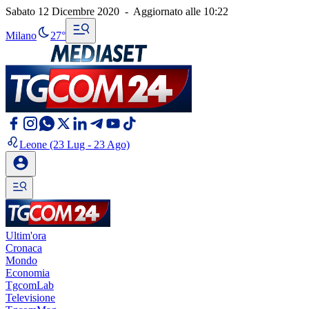
Sabato 12 Dicembre 2020
-
Aggiornato alle
10:22
Milano
27°
Leone
(23 Lug - 23 Ago)
Ultim'ora
Cronaca
Mondo
Economia
TgcomLab
Televisione