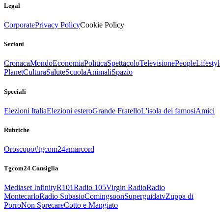
Legal
Corporate
Privacy Policy
Cookie Policy
Sezioni
Cronaca
Mondo
Economia
Politica
Spettacolo
Televisione
People
Lifestyl
Planet
Cultura
Salute
Scuola
Animali
Spazio
Speciali
Elezioni Italia
Elezioni estero
Grande Fratello
L'isola dei famosi
Amici
Rubriche
Oroscopo
#tgcom24amarcord
Tgcom24 Consiglia
Mediaset Infinity
R101
Radio 105
Virgin Radio
Radio
Montecarlo
Radio Subasio
Comingsoon
Superguidatv
Zuppa di
Porro
Non Sprecare
Cotto e Mangiato