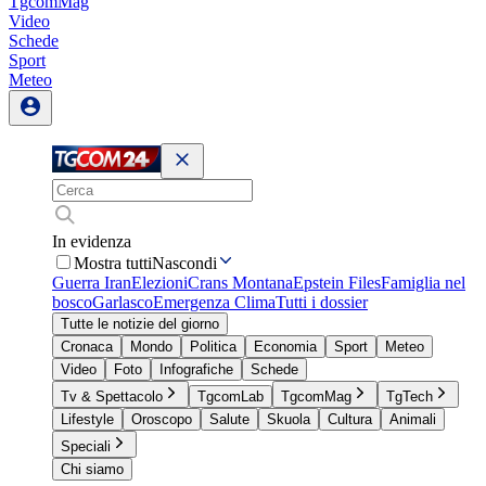
TgcomMag
Video
Schede
Sport
Meteo
In evidenza
Mostra tutti
Nascondi
Guerra Iran
Elezioni
Crans Montana
Epstein Files
Famiglia nel
bosco
Garlasco
Emergenza Clima
Tutti i dossier
Tutte le notizie del giorno
Cronaca
Mondo
Politica
Economia
Sport
Meteo
Video
Foto
Infografiche
Schede
Tv & Spettacolo
TgcomLab
TgcomMag
TgTech
Lifestyle
Oroscopo
Salute
Skuola
Cultura
Animali
Speciali
Chi siamo