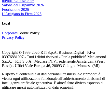
Identità Golose 2026
Salone del Risparmio 2026
Fuorisalone 2026
L'Artigiano in Fiera 2025
Legal
Corporate
Cookie Policy
Privacy Policy
Copyright © 1999-
2026
RTI S.p.A. Business Digital - P.Iva
03976881007 - Tutti i diritti riservati - Per la pubblicità Mediamond
S.p.A. - RTI S.p.A., Mediaset N.V., sede legale Amsterdam (Paesi
Bassi) - Uffici Viale Europa 46, 20093 Cologno Monzese (MI)
Rispetto ai contenuti e ai dati personali trasmessi e/o riprodotti è
vietata ogni utilizzazione funzionale all’addestramento di sistemi di
intelligenza artificiale generativa. È altresì fatto divieto espresso di
utilizzare mezzi automatizzati di data scraping.