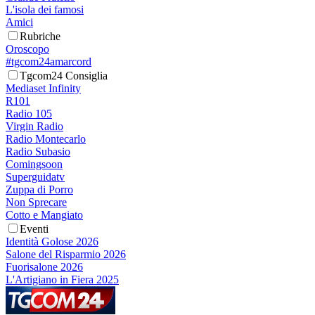
L'isola dei famosi
Amici
Rubriche
Oroscopo
#tgcom24amarcord
Tgcom24 Consiglia
Mediaset Infinity
R101
Radio 105
Virgin Radio
Radio Montecarlo
Radio Subasio
Comingsoon
Superguidatv
Zuppa di Porro
Non Sprecare
Cotto e Mangiato
Eventi
Identità Golose 2026
Salone del Risparmio 2026
Fuorisalone 2026
L'Artigiano in Fiera 2025