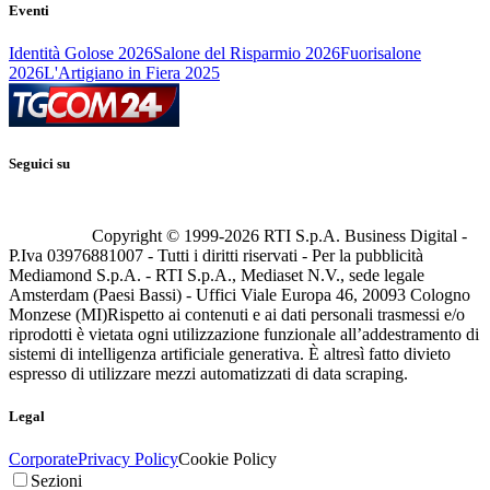
Eventi
Identità Golose 2026
Salone del Risparmio 2026
Fuorisalone
2026
L'Artigiano in Fiera 2025
Seguici su
Copyright © 1999-
2026
RTI S.p.A. Business Digital -
P.Iva 03976881007 - Tutti i diritti riservati - Per la pubblicità
Mediamond S.p.A. - RTI S.p.A., Mediaset N.V., sede legale
Amsterdam (Paesi Bassi) - Uffici Viale Europa 46, 20093 Cologno
Monzese (MI)
Rispetto ai contenuti e ai dati personali trasmessi e/o
riprodotti è vietata ogni utilizzazione funzionale all’addestramento di
sistemi di intelligenza artificiale generativa. È altresì fatto divieto
espresso di utilizzare mezzi automatizzati di data scraping.
Legal
Corporate
Privacy Policy
Cookie Policy
Sezioni