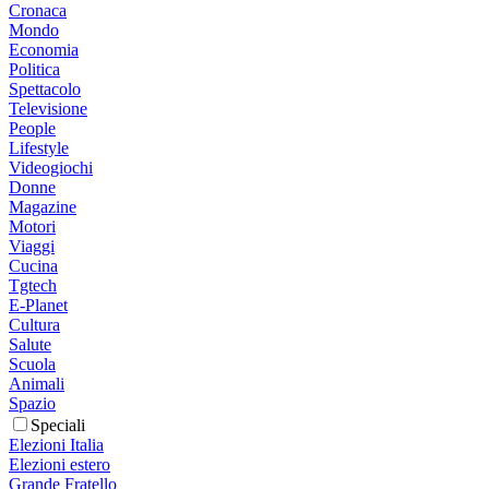
Cronaca
Mondo
Economia
Politica
Spettacolo
Televisione
People
Lifestyle
Videogiochi
Donne
Magazine
Motori
Viaggi
Cucina
Tgtech
E-Planet
Cultura
Salute
Scuola
Animali
Spazio
Speciali
Elezioni Italia
Elezioni estero
Grande Fratello