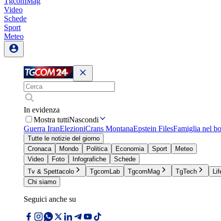
TgcomMag
Video
Schede
Sport
Meteo
In evidenza
Mostra tutti
Nascondi
Guerra Iran
Elezioni
Crans Montana
Epstein Files
Famiglia nel b
Tutte le notizie del giorno
Cronaca
Mondo
Politica
Economia
Sport
Meteo
Video
Foto
Infografiche
Schede
Tv & Spettacolo
TgcomLab
TgcomMag
TgTech
Lif
Chi siamo
Seguici anche su