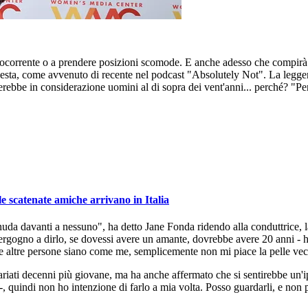
orrente o a prendere posizioni scomode. E anche adesso che compirà 86 a
 onesta, come avvenuto di recente nel podcast "Absolutely Not". La legge
rebbe in considerazione uomini al di sopra dei vent'anni... perché? "Pe
 scatenate amiche arrivano in Italia
mi nuda davanti a nessuno", ha detto Jane Fonda ridendo alla conduttric
mi vergogno a dirlo, se dovessi avere un amante, dovrebbe avere 20 anni - 
 altre persone siano come me, semplicemente non mi piace la pelle vec
svariati decenni più giovane, ma ha anche affermato che si sentirebbe un'
-, quindi non ho intenzione di farlo a mia volta. Posso guardarli, e non 