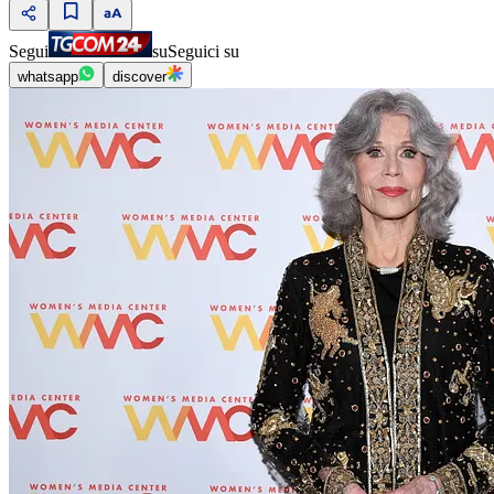
Segui
su
Seguici su
whatsapp
discover