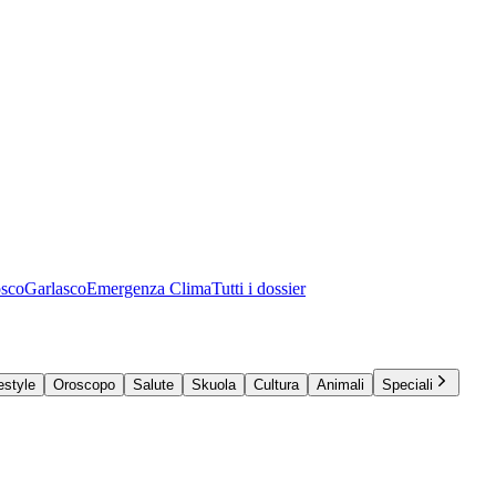
osco
Garlasco
Emergenza Clima
Tutti i dossier
estyle
Oroscopo
Salute
Skuola
Cultura
Animali
Speciali