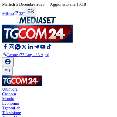
Martedì 5 Dicembre 2023
-
Aggiornato alle
10:18
Milano
32°
Leone
(23 Lug - 23 Ago)
Ultim'ora
Cronaca
Mondo
Economia
TgcomLab
Televisione