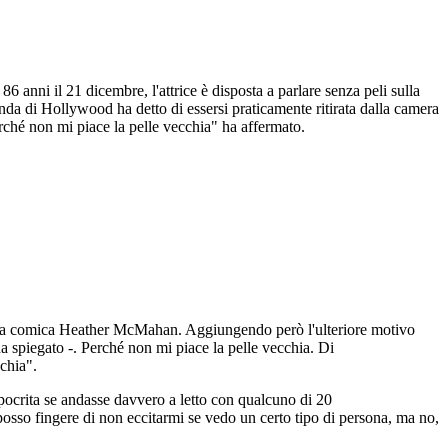
nni il 21 dicembre, l'attrice è disposta a parlare senza peli sulla
nda di Hollywood ha detto di essersi praticamente ritirata dalla camera
rché non mi piace la pelle vecchia" ha affermato.
e, la comica Heather McMahan. Aggiungendo però l'ulteriore motivo
ha spiegato -. Perché non mi piace la pelle vecchia. Di
chia".
ipocrita se andasse davvero a letto con qualcuno di 20
posso fingere di non eccitarmi se vedo un certo tipo di persona, ma no,