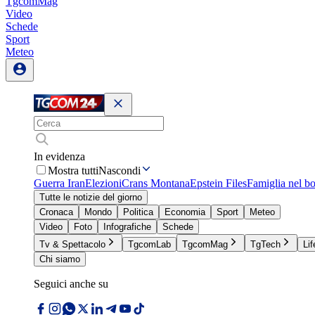
TgcomMag
Video
Schede
Sport
Meteo
In evidenza
Mostra tutti
Nascondi
Guerra Iran
Elezioni
Crans Montana
Epstein Files
Famiglia nel b
Tutte le notizie del giorno
Cronaca
Mondo
Politica
Economia
Sport
Meteo
Video
Foto
Infografiche
Schede
Tv & Spettacolo
TgcomLab
TgcomMag
TgTech
Lif
Chi siamo
Seguici anche su