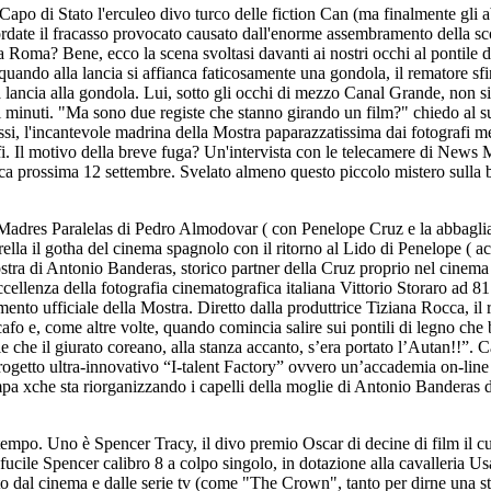
 Capo di Stato l'erculeo divo turco delle fiction Can (ma finalmente gli
cordate il fracasso provocato causato dall'enorme assembramento della s
Roma? Bene, ecco la scena svoltasi davanti ai nostri occhi al pontile d
, quando alla lancia si affianca faticosamente una gondola, il rematore s
lancia alla gondola. Lui, sotto gli occhi di mezzo Canal Grande, non si s
ri minuti. "Ma sono due registe che stanno girando un film?" chiedo al
ssi, l'incantevole madrina della Mostra paparazzatissima dai fotografi me
rafi. Il motivo della breve fuga? Un'intervista con le telecamere di News 
prossima 12 settembre. Svelato almeno questo piccolo mistero sulla br
adres Paralelas di Pedro Almodovar ( con Penelope Cruz e la abbaglia
erella il gotha del cinema spagnolo con il ritorno al Lido di Penelope 
Mostra di Antonio Banderas, storico partner della Cruz proprio nel cinema
ccellenza della fotografia cinematografica italiana Vittorio Storaro ad 8
nto ufficiale della Mostra. Diretto dalla produttrice Tiziana Rocca, i
o e, come altre volte, quando comincia salire sui pontili di legno che 
 che il giurato coreano, alla stanza accanto, s’era portato l’Autan!!”. 
getto ultra-innovativo “I-talent Factory” ovvero un’accademia on-line pe
tampa xche sta riorganizzando i capelli della moglie di Antonio Banderas
empo. Uno è Spencer Tracy, il divo premio Oscar di decine di film il cui
cile Spencer calibro 8 a colpo singolo, in dotazione alla cavalleria Usa 
tato dal cinema e dalle serie tv (come "The Crown", tanto per dirne una 