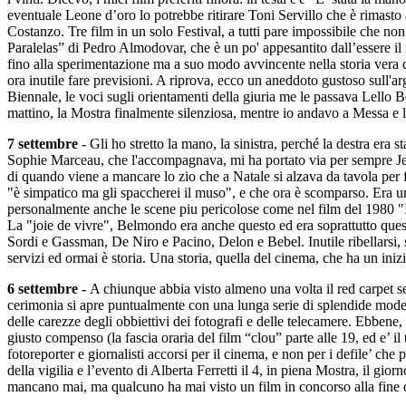
eventuale Leone d’oro lo potrebbe ritirare Toni Servillo che è rimast
Costanzo. Tre film in un solo Festival, a tutti pare impossibile che no
Paralelas” di Pedro Almodovar, che è un po' appesantito dall’essere il 
fino alla sperimentazione ma a suo modo avvincente nella storia vera d
ora inutile fare previsioni. A riprova, ecco un aneddoto gustoso sull'a
Biennale, le voci sugli orientamenti della giuria me le passava Lello Be
mattino, la Mostra finalmente silenziosa, mentre io andavo a Messa e lu
7 settembre
- Gli ho stretto la mano, la sinistra, perché la destra era 
Sophie Marceau, che l'accompagnava, mi ha portato via per sempre Jean
di quando viene a mancare lo zio che a Natale si alzava da tavola per fa
"è simpatico ma gli spaccherei il muso", e che ora è scomparso. Era u
personalmente anche le scene piu pericolose come nel film del 1980 "I
La "joie de vivre", Belmondo era anche questo ed era soprattutto quest
Sordi e Gassman, De Niro e Pacino, Delon e Bebel. Inutile ribellarsi, s
servizi ed ormai è storia. Una storia, quella del cinema, che ha un in
6 settembre -
A chiunque abbia visto almeno una volta il red carpet se
cerimonia si apre puntualmente con una lunga serie di splendide model
delle carezze degli obbiettivi dei fotografi e delle telecamere. Ebbene, 
giusto compenso (la fascia oraria del film “clou” parte alle 19, ed e’
fotoreporter e giornalisti accorsi per il cinema, e non per i defile’ ch
della vigilia e l’evento di Alberta Ferretti il 4, in piena Mostra, il gio
mancano mai, ma qualcuno ha mai visto un film in concorso alla fine di 