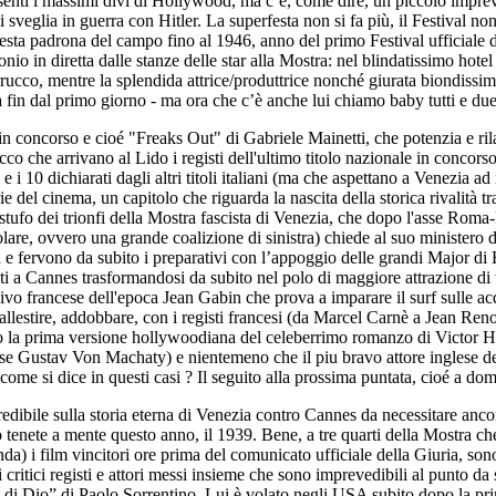
esenti i massimi divi di Hollywood, ma c’è, come dire, un piccolo imprev
sveglia in guerra con Hitler. La superfesta non si fa più, il Festival no
esta padrona del campo fino al 1946, anno del primo Festival ufficiale
nio in diretta dalle stanze delle star alla Mostra: nel blindatissimo ho
rrucco, mentre la splendida attrice/produttrice nonché giurata biondissi
 fin dal primo giorno - ma ora che c’è anche lui chiamo baby tutti e due
 in concorso e cioé "Freaks Out" di Gabriele Mainetti, che potenzia e r
o che arrivano al Lido i registi dell'ultimo titolo nazionale in concor
 i 10 dichiarati dagli altri titoli italiani (ma che aspettano a Venezia ad
e del cinema, un capitolo che riguarda la nascita della storica rivalità
istufo dei trionfi della Mostra fascista di Venezia, che dopo l'asse Roma
e, ovvero una grande coalizione di sinistra) chiede al suo ministero del
a e fervono da subito i preparativi con l’appoggio delle grandi Major d
 a Cannes trasformandosi da subito nel polo di maggiore attrazione di tu
o divo francese dell'epoca Jean Gabin che prova a imparare il surf sulle 
n allestire, addobbare, con i registi francesi (da Marcel Carnè a Jean Renoi
o la prima versione hollywoodiana del celeberrimo romanzo di Victor Hu
se Gustav Von Machaty) e nientemeno che il piu bravo attore inglese de
e si dice in questi casi ? Il seguito alla prossima puntata, cioé a dom
edibile sulla storia eterna di Venezia contro Cannes da necessitare anc
enete a mente questo anno, il 1939. Bene, a tre quarti della Mostra che 
) i film vincitori ore prima del comunicato ufficiale della Giuria, sono 
di critici registi e attori messi insieme che sono imprevedibili al punto 
 mano di Dio” di Paolo Sorrentino. Lui è volato negli USA subito dopo la 