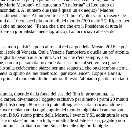
ande Mario Martone) e il carcerario "Ariaferma" di Leonardo di
nte insondabili. Al numero due (ma è quasi un ex aequo) "Madres
 indimenticabile. Al numero tre c'e "Il buco", film scarno, essenziale
 uni dei 10 crepacci più profondi del mondo (700 metri!!!). Ripeto, per
i che mi raccontò: "Pensa che a me che ero il Presidente di tutta la
tiere di giornalista cinematografico). Lo incrociavo alle sei del
"C'est mon plaisir" e poco altro, sul red carpet della Mostra 2016, e poi
il sole di Venezia. Qui a Venezia l'atmosfera è quella un po' attonita
igliarti davanti ai suoi film. Un tipo che c'era sempre, alla
, con un passato da boxeur e da cascatore sul set, voleva girare
volo sulla celeberrima piazza per una sequenza che oggi sembra eterna.
ava lo spirito del bel tenebroso "par excellence". Coppi e Bartali,
 prima al momento di dirci addio. Il resto l’abbiamo già detto in tanti
durata, dipende dalla forza del cast del film in programma, la
d carpet, diventando l’oggetto esclusivo per almeno i primi 20 minuti
stilisti quegli 80 metri di prato all’inglese scarlatto ricavandone il
 per aver richiamato da ogni angolo del mondo migliaia di cameraman,
e giorni D&G subito prima della Mostra, l’evento YSL addirittura la sera
e moda e’ arcinota a tutti, e infatti alle sfilate le star ( pagate ) non
 un po’ si sfruttano anche. Succede nelle migliori famiglie.