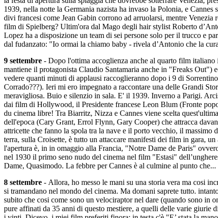
la festa di apertura sulla spiaggia che dovrebbe sotterrare Venezia, pr
1939, nella notte la Germania nazista ha invaso la Polonia, e Cannes si 
divi francesi come Jean Gabin corrono ad arruolarsi, mentre Venezia r
film di Spielberg? Ultim'ora dal Mago degli hair stylist Roberto d’Anto
Lopez ha a disposizione un team di sei persone solo per il trucco e pa
dal fudanzato: "Io ormai la chiamo baby - rivela d’Antonio che la cura
9 settembre
- Dopo l'ottima accoglienza anche al quarto film italiano
mantiene il protagonista Claudio Santamaria anche in "Freaks Out") ecc
vedere quanti minuti di applausi raccoglieranno dopo i 9 di Sorrentino e
Corrado???). Ieri mi ero impegnato a raccontare una delle Grandi Stori
meravigliosa. Buio e silenzio in sala. E' il 1939. Inverno a Parigi. Arc
dai film di Hollywood, il Presidente francese Leon Blum (Fronte popolar
du cinema libre! Tra Biarritz, Nizza e Cannes viene scelta quest'ultim
dell'epoca (Cary Grant, Errol Flynn, Gary Cooper) che attracca davanti
attricette che fanno la spola tra la nave e il porto vecchio, il massim
terra, sulla Croisette, è tutto un attaccare manifesti dei film in gara, u
l'apertura è, in in omaggio alla Francia, "Notre Dame de Paris" ovver
nel 1930 il primo seno nudo del cinema nel film "Estasi" dell’unghere
Dame, Quasimodo. La febbre per Cannes è al culmine al punto che... com
8 settembre
- Allora, ho messo le mani su una storia vera ma cosi incr
si tramandano nel mondo del cinema. Ma domani saprete tutto. intanto t
subito che cosi come sono un velociraptor nel dare (quando sono in onda
pure affinati da 35 anni di questo mestiere, a quelli delle varie giurie 
i vinti. Dicevo, i miei film preferiti finora: in testa c'è "E’ stata la