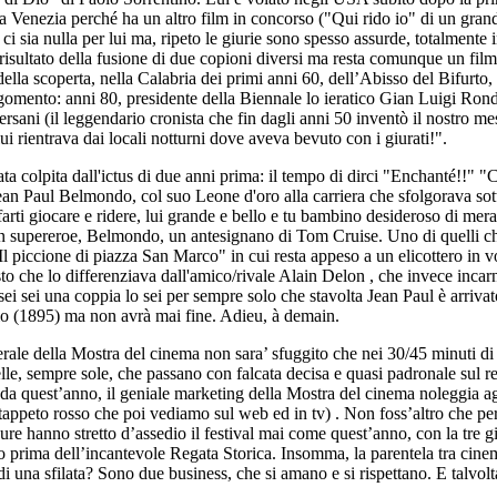
o a Venezia perché ha un altro film in concorso ("Qui rido io" di un gr
n ci sia nulla per lui ma, ripeto le giurie sono spesso assurde, totalme
risultato della fusione di due copioni diversi ma resta comunque un film
ella scoperta, nella Calabria dei primi anni 60, dell’Abisso del Bifurto,
rgomento: anni 80, presidente della Biennale lo ieratico Gian Luigi Rond
rsani (il leggendario cronista che fin dagli anni 50 inventò il nostro mes
i rientrava dai locali notturni dove aveva bevuto con i giurati!".
stata colpita dall'ictus di due anni prima: il tempo di dirci "Enchanté!!" 
 Paul Belmondo, col suo Leone d'oro alla carriera che sfolgorava sotto 
rti giocare e ridere, lui grande e bello e tu bambino desideroso di merav
n supereroe, Belmondo, un antesignano di Tom Cruise. Uno di quelli che
l piccione di piazza San Marco" in cui resta appeso a un elicottero in 
o che lo differenziava dall'amico/rivale Alain Delon , che invece incarn
ei sei una coppia lo sei per sempre solo che stavolta Jean Paul è arrivato
izio (1895) ma non avrà mai fine. Adieu, à demain.
rale della Mostra del cinema non sara’ sfuggito che nei 30/45 minuti di 
le, sempre sole, che passano con falcata decisa e quasi padronale sul re
da quest’anno, il geniale marketing della Mostra del cinema noleggia agli 
 il tappeto rosso che poi vediamo sul web ed in tv) . Non foss’altro che
e pure hanno stretto d’assedio il festival mai come quest’anno, con la tr
rno prima dell’incantevole Regata Storica. Insomma, la parentela tra cinema 
una sfilata? Sono due business, che si amano e si rispettano. E talvolta