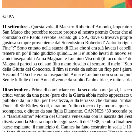
© IPA
11 settembre
- Questa volta il Maestro Roberto d’Antonio, imperatore 
San Marco che potrebbe toccare proprio al nostro premio Oscar che al 
confidano che Paolo avrebbe lasciato gli USA, dove si trovava proprio
gustosa sempre proveniente dal Serenissimo Roberto d’ Antonio riguar
Fine”:” Sono entrato nella stanza di Elisa che si era già lavata i cap
temere un po’ il mio giudizio quindi... se li e’ subito lavati di nuovo s
amici inseparabili Anna Magnani e Luchino Visconti (il racconto e’ de
Magnani partecipa col suo film meno riuscito di sempre, il melo’ “Suor 
della Giuria del Concorso. Il film si rivela da subito un flop per i giur
Visconti! “Da che erano inseparabili Anna e Luchino non si sono piu’ pa
Serate infinite di cui Anna divenne da subito l’animatrice, e tutto si
10 settembre
- Prima di cominciare con la seconda parte (anzi, il secon
critici vanno da una parte (pare che la Giuria abbia molto apprezzato un
pubblico da un’altra: per l’esattezza, sulla terrazza che domina l’imba
Duel" di Sir Ridley Scott, daranno l’ultimo tocco di glamour a questa
scomparsa, e diretto da sua figlia Diamante. CANNES ‘39 seconda parte 
la “fascistissima” Mostra del Cinema veneziana con la nascita del Fest
disertavano la Mostra dopo le leggi razziali del 1938, sembra finalmen
paese ospitante, il municipio di Cannes ha fatto costruire in scala 1:1