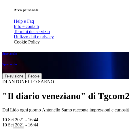
Area personale
Help e Faq
Info e contatti
Termini del servizio
Utilizzo dati e privacy
Cookie Policy
Spettacolo
Spettacolo
Televisione
People
DI ANTONELLO SARNO
"Il diario veneziano" di Tgcom
Dal Lido ogni giorno Antonello Sarno racconta impressioni e curiosit
10 Set 2021 - 16:44
10 Set 2021 - 16:44