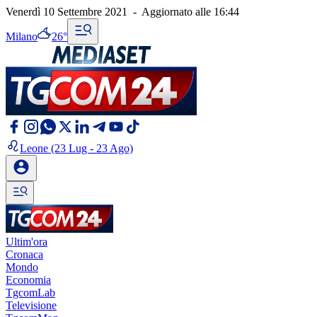
Venerdì 10 Settembre 2021
-
Aggiornato alle
16:44
Milano
26°
Leone
(23 Lug - 23 Ago)
Ultim'ora
Cronaca
Mondo
Economia
TgcomLab
Televisione