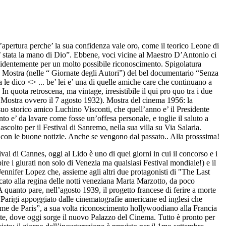
’apertura perche’ la sua confidenza vale oro, come il teorico Leone di
’ stata la mano di Dio”. Ebbene, voci vicine al Maestro D’Antonio ci
videntemente per un molto possibile riconoscimento. Spigolatura
 Mostra (nelle “ Giornate degli Autori”) del bel documentario “Senza
a le dico <
> ... be’ lei e’ una di quelle amiche care che continuano a
In quota retroscena, ma vintage, irresistibile il qui pro quo tra i due
a Mostra ovvero il 7 agosto 1932). Mostra del cinema 1956: la
 suo storico amico Luchino Visconti, che quell’anno e’ il Presidente
onto e’ da lavare come fosse un’offesa personale, e toglie il saluto a
colto per il Festival di Sanremo, nella sua villa su Via Salaria.
o con le buone notizie. Anche se vengono dal passato.. Alla prosssima!
ival di Cannes, oggi al Lido è uno di quei giorni in cui il concorso e i
ire i giurati non solo di Venezia ma qualsiasi Festival mondiale!) e il
Jennifer Lopez che, assieme agli altri due protagonisti di "The Last
cato alla regina delle notti veneziana Marta Marzotto, da poco
quanto pare, nell’agosto 1939, il progetto francese di ferire a morte
i Parigi appoggiato dalle cinematografie americane ed inglesi che
Dame de Paris”, a sua volta riconoscimento hollywoodiano alla Francia
sette, dove oggi sorge il nuovo Palazzo del Cinema. Tutto è pronto per