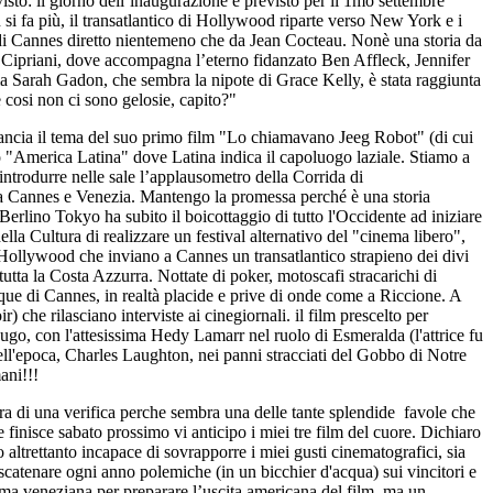
isto: il giorno dell’inaugurazione è previsto per il 1mo settembre
n si fa più, il transatlantico di Hollywood riparte verso New York e i
 di Cannes diretto nientemeno che da Jean Cocteau. Nonè una storia da
tel Cipriani, dove accompagna l’eterno fidanzato Ben Affleck, Jennifer
ma Sarah Gadon, che sembra la nipote di Grace Kelly, è stata raggiunta
 cosi non ci sono gelosie, capito?"
ilancia il tema del suo primo film "Lo chiamavano Jeeg Robot" (di cui
so "America Latina" dove Latina indica il capoluogo laziale. Stiamo a
 introdurre nelle sale l’applausometro della Corrida di
 tra Cannes e Venezia. Mantengo la promessa perché è una storia
-Berlino Tokyo ha subito il boicottaggio di tutto l'Occidente ad iniziare
la Cultura di realizzare un festival alternativo del "cinema libero",
i Hollywood che inviano a Cannes un transatlantico strapieno dei divi
tta la Costa Azzurra. Nottate di poker, motoscafi stracarichi di
acque di Cannes, in realtà placide e prive di onde come a Riccione. A
r) che rilasciano interviste ai cinegiornali. il film prescelto per
go, con l'attesissima Hedy Lamarr nel ruolo di Esmeralda (l'attrice fu
ll'epoca, Charles Laughton, nei panni stracciati del Gobbo di Notre
ani!!!
ora di una verifica perche sembra una delle tante splendide favole che
finisce sabato prossimo vi anticipo i miei tre film del cuore. Dichiaro
altrettanto incapace di sovrapporre i miei gusti cinematografici, sia
da scatenare ogni anno polemiche (in un bicchier d'acqua) sui vincitori e
prima veneziana per preparare l’uscita americana del film, ma un