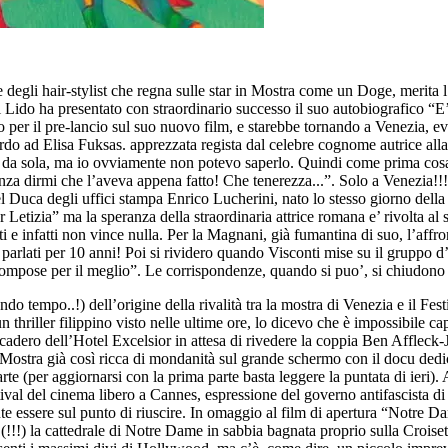
degli hair-stylist che regna sulle star in Mostra come un Doge, merita l
Lido ha presentato con straordinario successo il suo autobiografico “E
 per il pre-lancio sul suo nuovo film, e starebbe tornando a Venezia, e
do ad Elisa Fuksas. apprezzata regista dal celebre cognome autrice alla
elli da sola, ma io ovviamente non potevo saperlo. Quindi come prima cos
enza dirmi che l’aveva appena fatto! Che tenerezza...”. Solo a Venezia!!! 
l Duca degli uffici stampa Enrico Lucherini, nato lo stesso giorno dell
Letizia” ma la speranza della straordinaria attrice romana e’ rivolta al
ati e infatti non vince nulla. Per la Magnani, già fumantina di suo, l’affr
rlati per 10 anni! Poi si rividero quando Visconti mise su il gruppo d’as
 ricompose per il meglio”. Le corrispondenze, quando si puo’, si chiudon
do tempo..!) dell’origine della rivalità tra la mostra di Venezia e il Fest
 thriller filippino visto nelle ultime ore, lo dicevo che è impossibile cap
rcadero dell’Hotel Excelsior in attesa di rivedere la coppia Ben Affleck-
 Mostra già così ricca di mondanità sul grande schermo con il docu dedi
(per aggiornarsi con la prima parte basta leggere la puntata di ieri). A 
ival del cinema libero a Cannes, espressione del governo antifascista d
te essere sul punto di riuscire. In omaggio al film di apertura “Notre 
0 (!!!) la cattedrale di Notre Dame in sabbia bagnata proprio sulla Croi