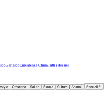
osco
Garlasco
Emergenza Clima
Tutti i dossier
estyle
Oroscopo
Salute
Skuola
Cultura
Animali
Speciali