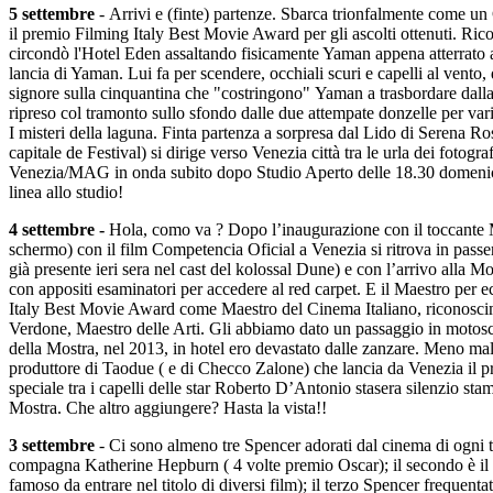
5 settembre
- Arrivi e (finte) partenze. Sbarca trionfalmente come un
il premio Filming Italy Best Movie Award per gli ascolti ottenuti. Ri
circondò l'Hotel Eden assaltando fisicamente Yaman appena atterrato a 
lancia di Yaman. Lui fa per scendere, occhiali scuri e capelli al vento
signore sulla cinquantina che "costringono" Yaman a trasbordare dalla 
ripreso col tramonto sullo sfondo dalle due attempate donzelle per va
I misteri della laguna. Finta partenza a sorpresa dal Lido di Serena Ro
capitale de Festival) si dirige verso Venezia città tra le urla dei fotog
Venezia/MAG in onda subito dopo Studio Aperto delle 18.30 domenica 
linea allo studio!
4 settembre -
Hola, como va ? Dopo l’inaugurazione con il toccante M
schermo) con il film Competencia Oficial a Venezia si ritrova in pass
già presente ieri sera nel cast del kolossal Dune) e con l’arrivo alla 
con appositi esaminatori per accedere al red carpet. E il Maestro per e
Italy Best Movie Award come Maestro del Cinema Italiano, riconoscime
Verdone, Maestro delle Arti. Gli abbiamo dato un passaggio in motoscaf
della Mostra, nel 2013, in hotel ero devastato dalle zanzare. Meno male
produttore di Taodue ( e di Checco Zalone) che lancia da Venezia il pro
speciale tra i capelli delle star Roberto D’Antonio stasera silenzio s
Mostra. Che altro aggiungere? Hasta la vista!!
3 settembre
- Ci sono almeno tre Spencer adorati dal cinema di ogni t
compagna Katherine Hepburn ( 4 volte premio Oscar); il secondo è il fu
famoso da entrare nel titolo di diversi film); il terzo Spencer frequen