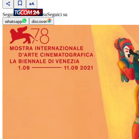
Segui
su
Seguici su
whatsapp
discover