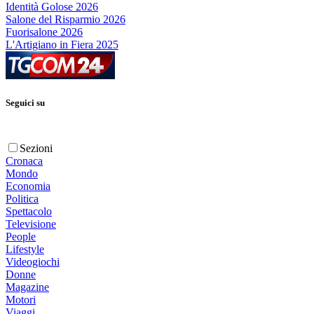
Identità Golose 2026
Salone del Risparmio 2026
Fuorisalone 2026
L'Artigiano in Fiera 2025
Seguici su
Sezioni
Cronaca
Mondo
Economia
Politica
Spettacolo
Televisione
People
Lifestyle
Videogiochi
Donne
Magazine
Motori
Viaggi