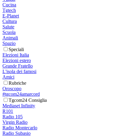
Cucina
Tgtech
E-Planet
Cultura
Salute
Scuola
Animali
Spazio
Speciali
Elezioni Italia
Elezioni estero
Grande Fratello
L'isola dei famosi
Amici
Rubriche
Oroscopo
#tgcom24amarcord
Tgcom24 Consiglia
Mediaset Infinity
R101
Radio 105
Virgin Radio
Radio Montecarlo
Radio Subasio