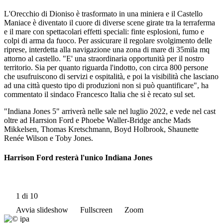
L'Orecchio di Dioniso è trasformato in una miniera e il Castello
Maniace è diventato il cuore di diverse scene girate tra la terraferma
e il mare con spettacolari effetti speciali: finte esplosioni, fumo e
colpi di arma da fuoco. Per assicurare il regolare svolgimento delle
riprese, interdetta alla navigazione una zona di mare di 35mila mq
attorno al castello. "E' una straordinaria opportunità per il nostro
territorio. Sia per quanto riguarda l'indotto, con circa 800 persone
che usufruiscono di servizi e ospitalità, e poi la visibilità che lasciano
ad una città questo tipo di produzioni non si può quantificare", ha
commentato il sindaco Francesco Italia che si è recato sul set.
"Indiana Jones 5" arriverà nelle sale nel luglio 2022, e vede nel cast
oltre ad Harrsion Ford e Phoebe Waller-Bridge anche Mads
Mikkelsen, Thomas Kretschmann, Boyd Holbrook, Shaunette
Renée Wilson e Toby Jones.
Harrison Ford resterà l'unico Indiana Jones
1
di 10
Avvia slideshow
Fullscreen
Zoom