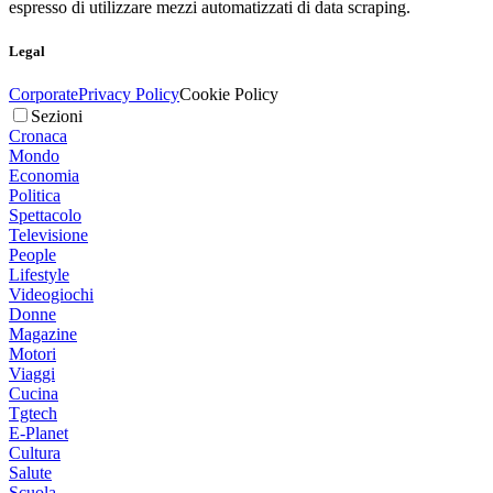
espresso di utilizzare mezzi automatizzati di data scraping.
Legal
Corporate
Privacy Policy
Cookie Policy
Sezioni
Cronaca
Mondo
Economia
Politica
Spettacolo
Televisione
People
Lifestyle
Videogiochi
Donne
Magazine
Motori
Viaggi
Cucina
Tgtech
E-Planet
Cultura
Salute
Scuola