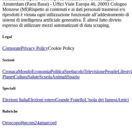
Amsterdam (Paesi Bassi) - Uffici Viale Europa 46, 20093 Cologno
Monzese (MI)
Rispetto ai contenuti e ai dati personali trasmessi e/o
riprodotti è vietata ogni utilizzazione funzionale all’addestramento di
sistemi di intelligenza artificiale generativa. È altresì fatto divieto
espresso di utilizzare mezzi automatizzati di data scraping.
Legal
Corporate
Privacy Policy
Cookie Policy
Sezioni
Cronaca
Mondo
Economia
Politica
Spettacolo
Televisione
People
Lifestyl
Planet
Cultura
Salute
Scuola
Animali
Spazio
Speciali
Elezioni Italia
Elezioni estero
Grande Fratello
L'isola dei famosi
Amici
Rubriche
Oroscopo
#tgcom24amarcord