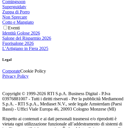
Comingsoon
Superguidatv
Zuppa di Porro
Non Sprecare
Cotto e Mangiato
Eventi
Identità Golose 2026
Salone del Risparmio 2026
Fuorisalone 2026
L'Artigiano in Fiera 2025
Legal
Corporate
Cookie Policy
Privacy Policy
Copyright © 1999-
2026
RTI S.p.A. Business Digital - P.Iva
03976881007 - Tutti i diritti riservati - Per la pubblicità Mediamond
S.p.A. - RTI S.p.A., Mediaset N.V., sede legale Amsterdam (Paesi
Bassi) - Uffici Viale Europa 46, 20093 Cologno Monzese (MI)
Rispetto ai contenuti e ai dati personali trasmessi e/o riprodotti è
vietata ogni utilizzazione funzionale all’addestramento di sistemi di