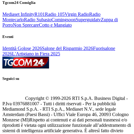
Tgcom24 Consiglia
Mediaset Infinity
R101
Radio 105
Virgin Radio
Radio
Montecarlo
Radio Subasio
Comingsoon
Superguidatv
Zuppa di
Porro
Non Sprecare
Cotto e Mangiato
Eventi
Identità Golose 2026
Salone del Risparmio 2026
Fuorisalone
2026
L'Artigiano in Fiera 2025
Seguici su
Copyright © 1999-
2026
RTI S.p.A. Business Digital -
P.Iva 03976881007 - Tutti i diritti riservati - Per la pubblicità
Mediamond S.p.A. - RTI S.p.A., Mediaset N.V., sede legale
Amsterdam (Paesi Bassi) - Uffici Viale Europa 46, 20093 Cologno
Monzese (MI)
Rispetto ai contenuti e ai dati personali trasmessi e/o
riprodotti è vietata ogni utilizzazione funzionale all’addestramento di
sistemi di intelligenza artificiale generativa. È altresì fatto divieto