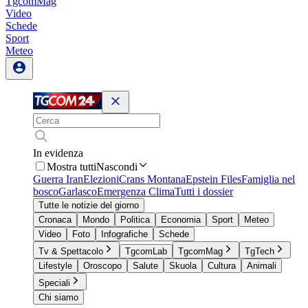
TgcomMag
Video
Schede
Sport
Meteo
In evidenza
Mostra tutti
Nascondi
Guerra Iran
Elezioni
Crans Montana
Epstein Files
Famiglia nel
bosco
Garlasco
Emergenza Clima
Tutti i dossier
Tutte le notizie del giorno
Cronaca
Mondo
Politica
Economia
Sport
Meteo
Video
Foto
Infografiche
Schede
Tv & Spettacolo
TgcomLab
TgcomMag
TgTech
Lifestyle
Oroscopo
Salute
Skuola
Cultura
Animali
Speciali
Chi siamo