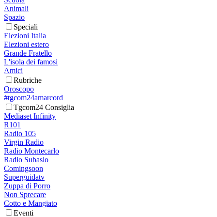
Animali
Spazio
Speciali
Elezioni Italia
Elezioni estero
Grande Fratello
L'isola dei famosi
Amici
Rubriche
Oroscopo
#tgcom24amarcord
Tgcom24 Consiglia
Mediaset Infinity
R101
Radio 105
Virgin Radio
Radio Montecarlo
Radio Subasio
Comingsoon
Superguidatv
Zuppa di Porro
Non Sprecare
Cotto e Mangiato
Eventi