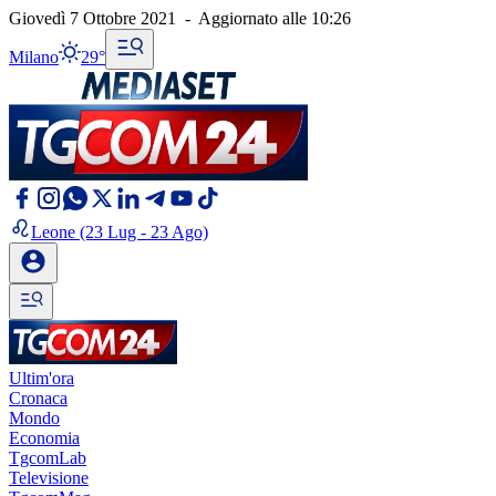
Giovedì 7 Ottobre 2021
-
Aggiornato alle
10:26
Milano
29°
Leone
(23 Lug - 23 Ago)
Ultim'ora
Cronaca
Mondo
Economia
TgcomLab
Televisione