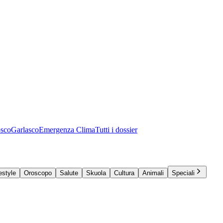
osco
Garlasco
Emergenza Clima
Tutti i dossier
estyle
Oroscopo
Salute
Skuola
Cultura
Animali
Speciali