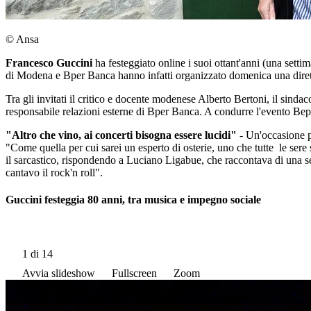
© Ansa
Francesco Guccini
ha festeggiato online i suoi ottant'anni (una sett
di Modena e Bper Banca hanno infatti organizzato domenica una dirett
Tra gli invitati il critico e docente modenese Alberto Bertoni, il si
responsabile relazioni esterne di Bper Banca. A condurre l'evento Bepp
"Altro che vino, ai concerti bisogna essere lucidi"
- Un'occasione p
"Come quella per cui sarei un esperto di osterie, uno che tutte le sere s
il sarcastico, rispondendo a Luciano Ligabue, che raccontava di una se
cantavo il rock'n roll".
Guccini festeggia 80 anni, tra musica e impegno sociale
1
di 14
Avvia slideshow
Fullscreen
Zoom