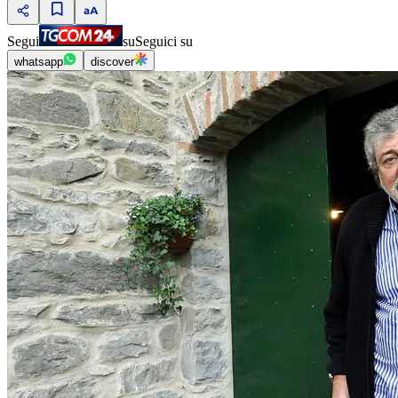
Segui
su
Seguici su
whatsapp
discover