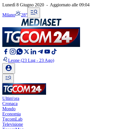
Lunedì 8 Giugno 2020
-
Aggiornato alle
09:04
Milano
28°
Leone
(23 Lug - 23 Ago)
Ultim'ora
Cronaca
Mondo
Economia
TgcomLab
Televisione