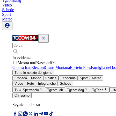
TgcomMag
Video
Schede
Sport
Meteo
In evidenza
Mostra tutti
Nascondi
Guerra Iran
Elezioni
Crans Montana
Epstein Files
Famiglia nel b
Tutte le notizie del giorno
Cronaca
Mondo
Politica
Economia
Sport
Meteo
Video
Foto
Infografiche
Schede
Tv & Spettacolo
TgcomLab
TgcomMag
TgTech
Lif
Chi siamo
Seguici anche su