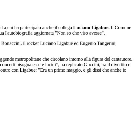
l a cui ha partecipato anche il collega
Luciano Ligabue.
Il Comune
ua l'autobiografia aggiornata "Non so che viso avesse".
no Bonaccini, il rocker Luciano Ligabue ed Eugenio Tangerini,
eggende metropolitane che circolano intorno alla figura del cantautore.
oncerti bisogna essere lucidi", ha replicato Guccini, tra il divertito e
ncontro con Ligabue: "Era un primo maggio, e gli dissi che anche io