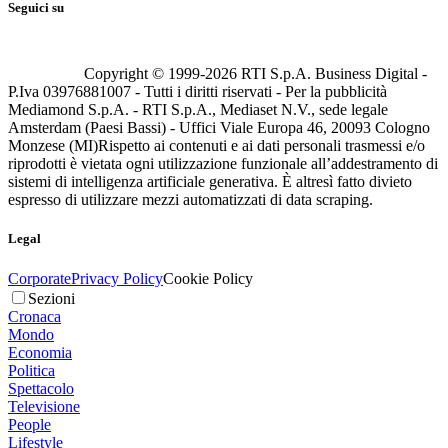
Seguici su
Copyright © 1999-
2026
RTI S.p.A. Business Digital -
P.Iva 03976881007 - Tutti i diritti riservati - Per la pubblicità
Mediamond S.p.A. - RTI S.p.A., Mediaset N.V., sede legale
Amsterdam (Paesi Bassi) - Uffici Viale Europa 46, 20093 Cologno
Monzese (MI)
Rispetto ai contenuti e ai dati personali trasmessi e/o
riprodotti è vietata ogni utilizzazione funzionale all’addestramento di
sistemi di intelligenza artificiale generativa. È altresì fatto divieto
espresso di utilizzare mezzi automatizzati di data scraping.
Legal
Corporate
Privacy Policy
Cookie Policy
Sezioni
Cronaca
Mondo
Economia
Politica
Spettacolo
Televisione
People
Lifestyle