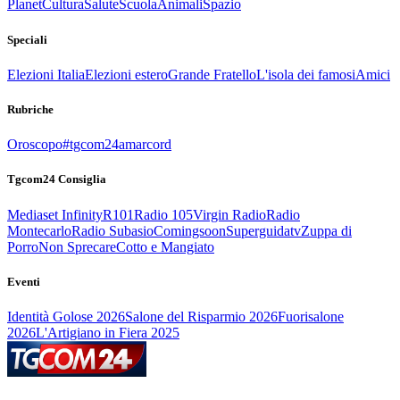
Planet
Cultura
Salute
Scuola
Animali
Spazio
Speciali
Elezioni Italia
Elezioni estero
Grande Fratello
L'isola dei famosi
Amici
Rubriche
Oroscopo
#tgcom24amarcord
Tgcom24 Consiglia
Mediaset Infinity
R101
Radio 105
Virgin Radio
Radio
Montecarlo
Radio Subasio
Comingsoon
Superguidatv
Zuppa di
Porro
Non Sprecare
Cotto e Mangiato
Eventi
Identità Golose 2026
Salone del Risparmio 2026
Fuorisalone
2026
L'Artigiano in Fiera 2025