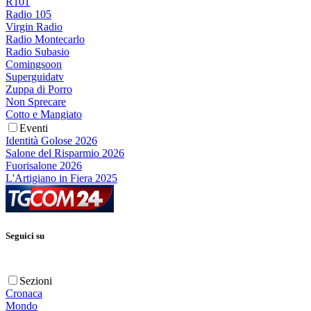
R101
Radio 105
Virgin Radio
Radio Montecarlo
Radio Subasio
Comingsoon
Superguidatv
Zuppa di Porro
Non Sprecare
Cotto e Mangiato
Eventi
Identità Golose 2026
Salone del Risparmio 2026
Fuorisalone 2026
L'Artigiano in Fiera 2025
Seguici su
Sezioni
Cronaca
Mondo