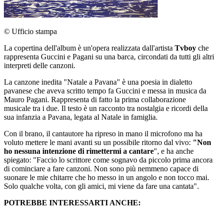
© Ufficio stampa
La copertina dell'album è un'opera realizzata dall'artista
Tvboy
che
rappresenta Guccini e Pagani su una barca, circondati da tutti gli altri
interpreti delle canzoni.
La canzone inedita "Natale a Pavana" è una poesia in dialetto
pavanese che aveva scritto tempo fa Guccini e messa in musica da
Mauro Pagani. Rappresenta di fatto la prima collaborazione
musicale tra i due. Il testo è un racconto tra nostalgia e ricordi della
sua infanzia a Pavana, legata al Natale in famiglia.
Con il brano, il cantautore ha ripreso in mano il microfono ma ha
voluto mettere le mani avanti su un possibile ritorno dal vivo:
"Non
ho nessuna intenzione di rimettermi a cantare
", e ha anche
spiegato: "Faccio lo scrittore come sognavo da piccolo prima ancora
di cominciare a fare canzoni. Non sono più nemmeno capace di
suonare le mie chitarre che ho messo in un angolo e non tocco mai.
Solo qualche volta, con gli amici, mi viene da fare una cantata".
POTREBBE INTERESSARTI ANCHE: