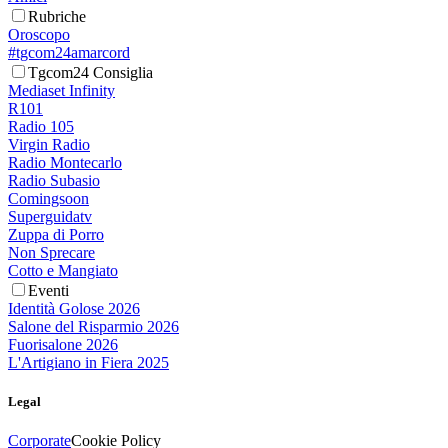
Rubriche
Oroscopo
#tgcom24amarcord
Tgcom24 Consiglia
Mediaset Infinity
R101
Radio 105
Virgin Radio
Radio Montecarlo
Radio Subasio
Comingsoon
Superguidatv
Zuppa di Porro
Non Sprecare
Cotto e Mangiato
Eventi
Identità Golose 2026
Salone del Risparmio 2026
Fuorisalone 2026
L'Artigiano in Fiera 2025
Legal
Corporate
Cookie Policy