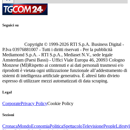
Seguici su
Copyright © 1999-
2026
RTI S.p.A. Business Digital -
P.Iva 03976881007 - Tutti i diritti riservati - Per la pubblicità
Mediamond S.p.A. - RTI S.p.A., Mediaset N.V., sede legale
Amsterdam (Paesi Bassi) - Uffici Viale Europa 46, 20093 Cologno
Monzese (MI)
Rispetto ai contenuti e ai dati personali trasmessi e/o
riprodotti è vietata ogni utilizzazione funzionale all’addestramento di
sistemi di intelligenza artificiale generativa. È altresì fatto divieto
espresso di utilizzare mezzi automatizzati di data scraping.
Legal
Corporate
Privacy Policy
Cookie Policy
Sezioni
Cronaca
Mondo
Economia
Politica
Spettacolo
Televisione
People
Lifestyl