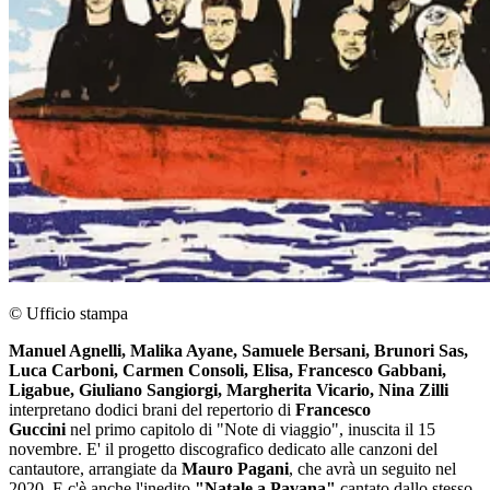
© Ufficio stampa
Manuel Agnelli, Malika Ayane, Samuele Bersani, Brunori Sas,
Luca Carboni, Carmen Consoli, Elisa, Francesco Gabbani,
Ligabue, Giuliano Sangiorgi, Margherita Vicario,
Nina Zilli
interpretano dodici brani del repertorio di
Francesco
Guccini
nel primo capitolo di "Note di viaggio", inuscita il 15
novembre. E' il progetto discografico dedicato alle canzoni del
cantautore, arrangiate da
Mauro Pagani
, che avrà un seguito nel
2020. E c'è anche l'inedito
"Natale a Pavana"
cantato dallo stesso