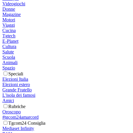
Videogiochi
Donne
Magazine
Motori
Viaggi
Cucina
Tgtech
E-Planet
Cultura
Salute
Scuola
Animali
Spazio
Speciali
Elezioni Italia
Elezioni estero
Grande Fratello
L'isola dei famosi
Amici
Rubriche
Oroscopo
#tgcom24amarcord
Tgcom24 Consiglia
Mediaset Infinity