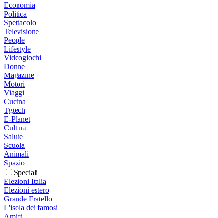
Economia
Politica
Spettacolo
Televisione
People
Lifestyle
Videogiochi
Donne
Magazine
Motori
Viaggi
Cucina
Tgtech
E-Planet
Cultura
Salute
Scuola
Animali
Spazio
Speciali
Elezioni Italia
Elezioni estero
Grande Fratello
L'isola dei famosi
Amici