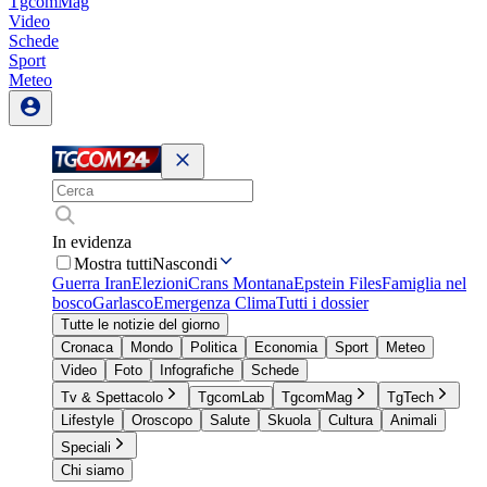
TgcomMag
Video
Schede
Sport
Meteo
In evidenza
Mostra tutti
Nascondi
Guerra Iran
Elezioni
Crans Montana
Epstein Files
Famiglia nel
bosco
Garlasco
Emergenza Clima
Tutti i dossier
Tutte le notizie del giorno
Cronaca
Mondo
Politica
Economia
Sport
Meteo
Video
Foto
Infografiche
Schede
Tv & Spettacolo
TgcomLab
TgcomMag
TgTech
Lifestyle
Oroscopo
Salute
Skuola
Cultura
Animali
Speciali
Chi siamo