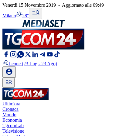
Venerdì 15 Novembre 2019
-
Aggiornato alle
09:49
Milano
28°
Leone
(23 Lug - 23 Ago)
Ultim'ora
Cronaca
Mondo
Economia
TgcomLab
Televisione