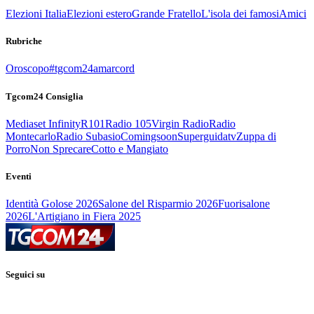
Elezioni Italia
Elezioni estero
Grande Fratello
L'isola dei famosi
Amici
Rubriche
Oroscopo
#tgcom24amarcord
Tgcom24 Consiglia
Mediaset Infinity
R101
Radio 105
Virgin Radio
Radio
Montecarlo
Radio Subasio
Comingsoon
Superguidatv
Zuppa di
Porro
Non Sprecare
Cotto e Mangiato
Eventi
Identità Golose 2026
Salone del Risparmio 2026
Fuorisalone
2026
L'Artigiano in Fiera 2025
Seguici su