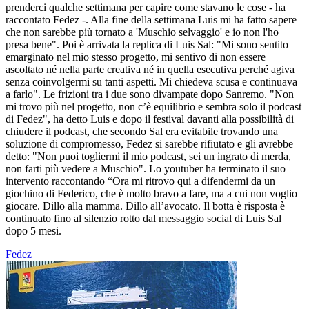
prenderci qualche settimana per capire come stavano le cose - ha
raccontato Fedez -. Alla fine della settimana Luis mi ha fatto sapere
che non sarebbe più tornato a 'Muschio selvaggio' e io non l'ho
presa bene". Poi è arrivata la replica di Luis Sal: "Mi sono sentito
emarginato nel mio stesso progetto, mi sentivo di non essere
ascoltato né nella parte creativa né in quella esecutiva perché agiva
senza coinvolgermi su tanti aspetti. Mi chiedeva scusa e continuava
a farlo". Le frizioni tra i due sono divampate dopo Sanremo. "Non
mi trovo più nel progetto, non c’è equilibrio e sembra solo il podcast
di Fedez", ha detto Luis e dopo il festival davanti alla possibilità di
chiudere il podcast, che secondo Sal era evitabile trovando una
soluzione di compromesso, Fedez si sarebbe rifiutato e gli avrebbe
detto: "Non puoi togliermi il mio podcast, sei un ingrato di merda,
non farti più vedere a Muschio". Lo youtuber ha terminato il suo
intervento raccontando “Ora mi ritrovo qui a difendermi da un
giochino di Federico, che è molto bravo a fare, ma a cui non voglio
giocare. Dillo alla mamma. Dillo all’avocato. Il botta è risposta è
continuato fino al silenzio rotto dal messaggio social di Luis Sal
dopo 5 mesi.
Fedez