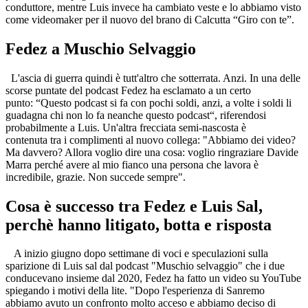
conduttore, mentre Luis invece ha cambiato veste e lo abbiamo visto
come videomaker per il nuovo del brano di Calcutta “Giro con te”.
Fedez a Muschio Selvaggio
L'ascia di guerra quindi è tutt'altro che sotterrata. Anzi. In una delle
scorse puntate del podcast Fedez ha esclamato a un certo
punto: “Questo podcast si fa con pochi soldi, anzi, a volte i soldi li
guadagna chi non lo fa neanche questo podcast“, riferendosi
probabilmente a Luis. Un'altra frecciata semi-nascosta è
contenuta tra i complimenti al nuovo collega: "Abbiamo dei video?
Ma davvero? Allora voglio dire una cosa: voglio ringraziare Davide
Marra perché avere al mio fianco una persona che lavora è
incredibile, grazie. Non succede sempre".
Cosa è successo tra Fedez e Luis Sal,
perchè hanno litigato, botta e risposta
A inizio giugno dopo settimane di voci e speculazioni sulla
sparizione di Luis sal dal podcast "Muschio selvaggio" che i due
conducevano insieme dal 2020, Fedez ha fatto un video su YouTube
spiegando i motivi della lite. "Dopo l'esperienza di Sanremo
abbiamo avuto un confronto molto acceso e abbiamo deciso di