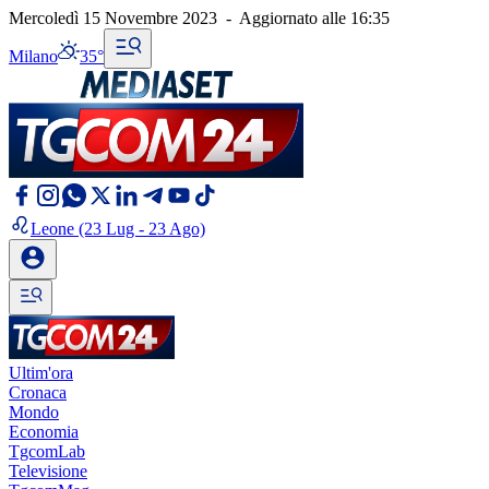
Mercoledì 15 Novembre 2023
-
Aggiornato alle
16:35
Milano
35°
Leone
(23 Lug - 23 Ago)
Ultim'ora
Cronaca
Mondo
Economia
TgcomLab
Televisione