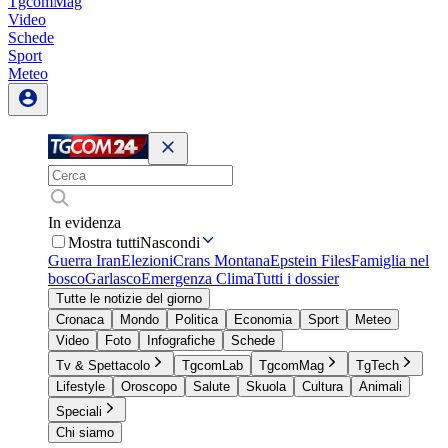
TgcomMag
Video
Schede
Sport
Meteo
In evidenza
Mostra tutti
Nascondi
Guerra Iran
Elezioni
Crans Montana
Epstein Files
Famiglia nel
bosco
Garlasco
Emergenza Clima
Tutti i dossier
Tutte le notizie del giorno
Cronaca
Mondo
Politica
Economia
Sport
Meteo
Video
Foto
Infografiche
Schede
Tv & Spettacolo
TgcomLab
TgcomMag
TgTech
Lifestyle
Oroscopo
Salute
Skuola
Cultura
Animali
Speciali
Chi siamo