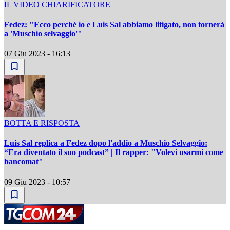
IL VIDEO CHIARIFICATORE
Fedez: "Ecco perché io e Luis Sal abbiamo litigato, non tornerà
a 'Muschio selvaggio'"
07 Giu 2023 - 16:13
BOTTA E RISPOSTA
Luis Sal replica a Fedez dopo l'addio a Muschio Selvaggio:
“Era diventato il suo podcast” | Il rapper: "Volevi usarmi come
bancomat"
09 Giu 2023 - 10:57