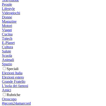
Televisione
People
Lifestyle
Videogiochi
Donne
Magazine
Motori
Viaggi
Cucina
Tgtech
E-Planet
Cultura
Salute
Scuola
Animali
Spazio
Speciali
Elezioni Italia
Elezioni estero
Grande Fratello
L'isola dei famosi
Amici
Rubriche
Oroscopo
#tgcom24amarcord