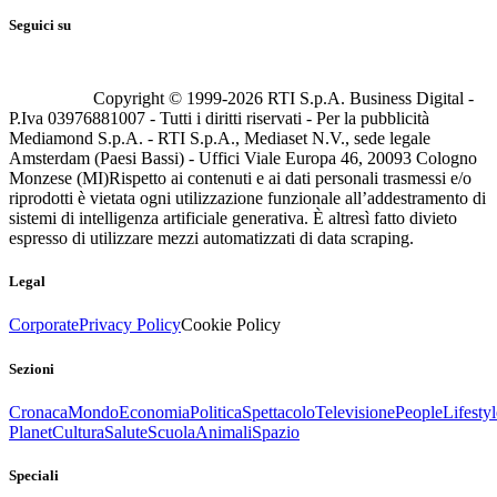
Seguici su
Copyright © 1999-
2026
RTI S.p.A. Business Digital -
P.Iva 03976881007 - Tutti i diritti riservati - Per la pubblicità
Mediamond S.p.A. - RTI S.p.A., Mediaset N.V., sede legale
Amsterdam (Paesi Bassi) - Uffici Viale Europa 46, 20093 Cologno
Monzese (MI)
Rispetto ai contenuti e ai dati personali trasmessi e/o
riprodotti è vietata ogni utilizzazione funzionale all’addestramento di
sistemi di intelligenza artificiale generativa. È altresì fatto divieto
espresso di utilizzare mezzi automatizzati di data scraping.
Legal
Corporate
Privacy Policy
Cookie Policy
Sezioni
Cronaca
Mondo
Economia
Politica
Spettacolo
Televisione
People
Lifestyl
Planet
Cultura
Salute
Scuola
Animali
Spazio
Speciali