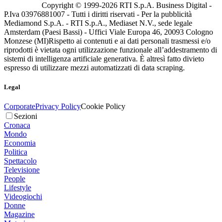
Copyright © 1999-
2026
RTI S.p.A. Business Digital -
P.Iva 03976881007 - Tutti i diritti riservati - Per la pubblicità
Mediamond S.p.A. - RTI S.p.A., Mediaset N.V., sede legale
Amsterdam (Paesi Bassi) - Uffici Viale Europa 46, 20093 Cologno
Monzese (MI)
Rispetto ai contenuti e ai dati personali trasmessi e/o
riprodotti è vietata ogni utilizzazione funzionale all’addestramento di
sistemi di intelligenza artificiale generativa. È altresì fatto divieto
espresso di utilizzare mezzi automatizzati di data scraping.
Legal
Corporate
Privacy Policy
Cookie Policy
Sezioni
Cronaca
Mondo
Economia
Politica
Spettacolo
Televisione
People
Lifestyle
Videogiochi
Donne
Magazine