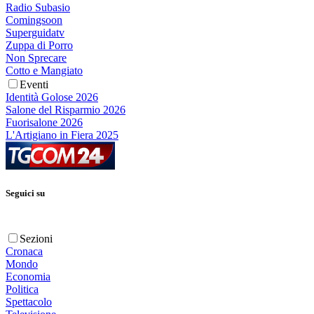
Radio Subasio
Comingsoon
Superguidatv
Zuppa di Porro
Non Sprecare
Cotto e Mangiato
Eventi
Identità Golose 2026
Salone del Risparmio 2026
Fuorisalone 2026
L'Artigiano in Fiera 2025
Seguici su
Sezioni
Cronaca
Mondo
Economia
Politica
Spettacolo