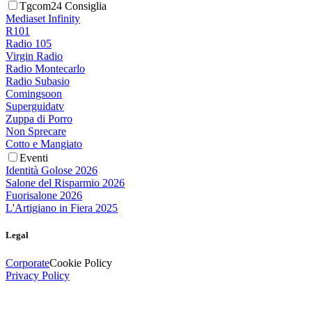
Tgcom24 Consiglia
Mediaset Infinity
R101
Radio 105
Virgin Radio
Radio Montecarlo
Radio Subasio
Comingsoon
Superguidatv
Zuppa di Porro
Non Sprecare
Cotto e Mangiato
Eventi
Identità Golose 2026
Salone del Risparmio 2026
Fuorisalone 2026
L'Artigiano in Fiera 2025
Legal
Corporate
Cookie Policy
Privacy Policy