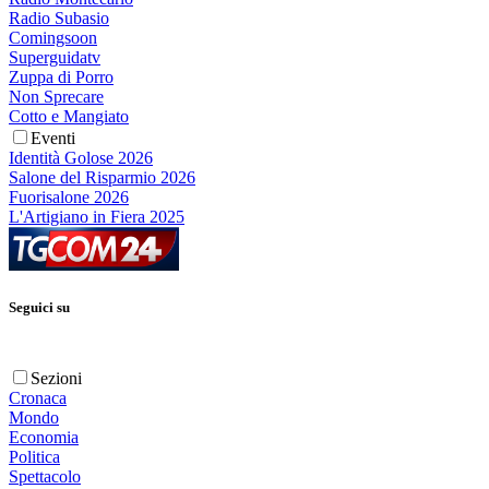
Radio Subasio
Comingsoon
Superguidatv
Zuppa di Porro
Non Sprecare
Cotto e Mangiato
Eventi
Identità Golose 2026
Salone del Risparmio 2026
Fuorisalone 2026
L'Artigiano in Fiera 2025
Seguici su
Sezioni
Cronaca
Mondo
Economia
Politica
Spettacolo