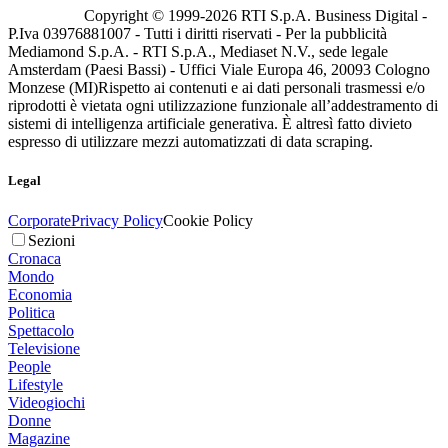
Copyright © 1999-
2026
RTI S.p.A. Business Digital -
P.Iva 03976881007 - Tutti i diritti riservati - Per la pubblicità
Mediamond S.p.A. - RTI S.p.A., Mediaset N.V., sede legale
Amsterdam (Paesi Bassi) - Uffici Viale Europa 46, 20093 Cologno
Monzese (MI)
Rispetto ai contenuti e ai dati personali trasmessi e/o
riprodotti è vietata ogni utilizzazione funzionale all’addestramento di
sistemi di intelligenza artificiale generativa. È altresì fatto divieto
espresso di utilizzare mezzi automatizzati di data scraping.
Legal
Corporate
Privacy Policy
Cookie Policy
Sezioni
Cronaca
Mondo
Economia
Politica
Spettacolo
Televisione
People
Lifestyle
Videogiochi
Donne
Magazine