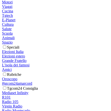
Motori
Viaggi
Cucina
Tgtech
E-Planet
Cultura
Salute
Scuola
Animali
Spazio
Speciali
Elezioni Italia
Elezioni estero
Grande Fratello
L'isola dei famosi
Amici
Rubriche
Oroscopo
#tgcom24amarcord
Tgcom24 Consiglia
Mediaset Infinity
R101
Radio 105
Virgin Radio
Radio Montecarlo