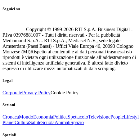
Seguici su
Copyright © 1999-
2026
RTI S.p.A. Business Digital -
P.Iva 03976881007 - Tutti i diritti riservati - Per la pubblicità
Mediamond S.p.A. - RTI S.p.A., Mediaset N.V., sede legale
Amsterdam (Paesi Bassi) - Uffici Viale Europa 46, 20093 Cologno
Monzese (MI)
Rispetto ai contenuti e ai dati personali trasmessi e/o
riprodotti è vietata ogni utilizzazione funzionale all’addestramento di
sistemi di intelligenza artificiale generativa. È altresì fatto divieto
espresso di utilizzare mezzi automatizzati di data scraping.
Legal
Corporate
Privacy Policy
Cookie Policy
Sezioni
Cronaca
Mondo
Economia
Politica
Spettacolo
Televisione
People
Lifestyl
Planet
Cultura
Salute
Scuola
Animali
Spazio
Speciali