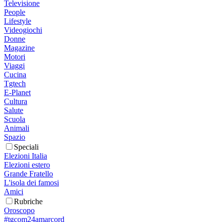
Televisione
People
Lifestyle
Videogiochi
Donne
Magazine
Motori
Viaggi
Cucina
Tgtech
E-Planet
Cultura
Salute
Scuola
Animali
Spazio
Speciali
Elezioni Italia
Elezioni estero
Grande Fratello
L'isola dei famosi
Amici
Rubriche
Oroscopo
#tgcom24amarcord