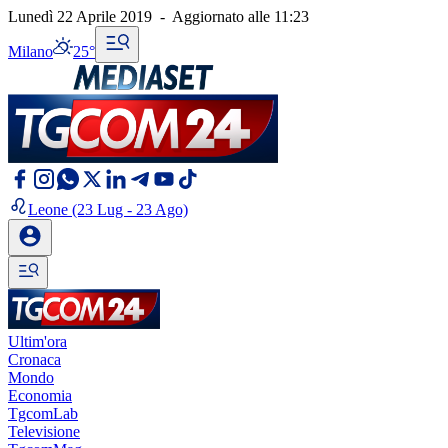
Lunedì 22 Aprile 2019
-
Aggiornato alle
11:23
Milano
25°
Leone
(23 Lug - 23 Ago)
Ultim'ora
Cronaca
Mondo
Economia
TgcomLab
Televisione