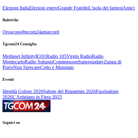
Elezioni Italia
Elezioni estero
Grande Fratello
L'isola dei famosi
Amici
Rubriche
Oroscopo
#tgcom24amarcord
Tgcom24 Consiglia
Mediaset Infinity
R101
Radio 105
Virgin Radio
Radio
Montecarlo
Radio Subasio
Comingsoon
Superguidatv
Zuppa di
Porro
Non Sprecare
Cotto e Mangiato
Eventi
Identità Golose 2026
Salone del Risparmio 2026
Fuorisalone
2026
L'Artigiano in Fiera 2025
Seguici su