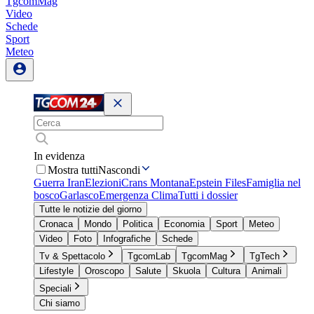
TgcomMag
Video
Schede
Sport
Meteo
In evidenza
Mostra tutti
Nascondi
Guerra Iran
Elezioni
Crans Montana
Epstein Files
Famiglia nel
bosco
Garlasco
Emergenza Clima
Tutti i dossier
Tutte le notizie del giorno
Cronaca
Mondo
Politica
Economia
Sport
Meteo
Video
Foto
Infografiche
Schede
Tv & Spettacolo
TgcomLab
TgcomMag
TgTech
Lifestyle
Oroscopo
Salute
Skuola
Cultura
Animali
Speciali
Chi siamo