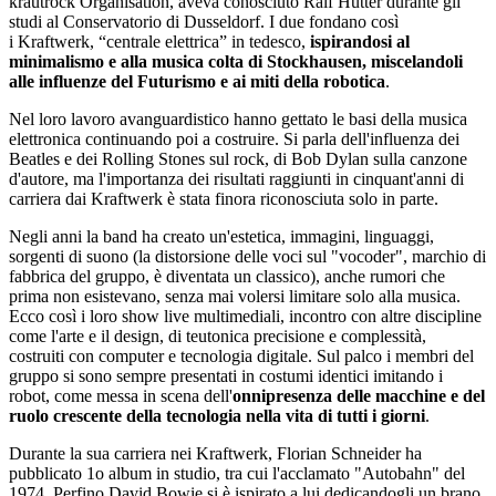
krautrock Organisation, aveva conosciuto Ralf Hütter durante gli
studi al Conservatorio di Dusseldorf. I due fondano così
i Kraftwerk, “centrale elettrica” in tedesco,
ispirandosi al
minimalismo e alla musica colta di Stockhausen, miscelandoli
alle influenze del Futurismo e ai miti della robotica
.
Nel loro lavoro avanguardistico hanno gettato le basi della musica
elettronica continuando poi a costruire. Si parla dell'influenza dei
Beatles e dei Rolling Stones sul rock, di Bob Dylan sulla canzone
d'autore, ma l'importanza dei risultati raggiunti in cinquant'anni di
carriera dai Kraftwerk è stata finora riconosciuta solo in parte.
Negli anni la band ha creato un'estetica, immagini, linguaggi,
sorgenti di suono (la distorsione delle voci sul "vocoder", marchio di
fabbrica del gruppo, è diventata un classico), anche rumori che
prima non esistevano, senza mai volersi limitare solo alla musica.
Ecco così i loro show live multimediali, incontro con altre discipline
come l'arte e il design, di teutonica precisione e complessità,
costruiti con computer e tecnologia digitale. Sul palco i membri del
gruppo si sono sempre presentati in costumi identici imitando i
robot, come messa in scena dell'
onnipresenza delle macchine e del
ruolo crescente della tecnologia nella vita di tutti i giorni
.
Durante la sua carriera nei Kraftwerk, Florian Schneider ha
pubblicato 1o album in studio, tra cui l'acclamato "Autobahn" del
1974. Perfino David Bowie si è ispirato a lui dedicandogli un brano