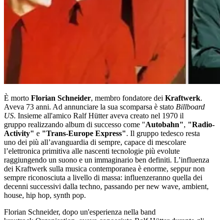
È morto
Florian Schneider
, membro fondatore dei
Kraftwerk
.
Aveva 73 anni. Ad annunciare la sua scomparsa è stato
Billboard
US
. Insieme all'amico Ralf Hütter aveva creato nel 1970 il
gruppo realizzando album di successo come "
Autobahn"
,
"Radio-
Activity"
e
"Trans-Europe Express"
. Il gruppo tedesco resta
uno dei più all’avanguardia di sempre, capace di mescolare
l’elettronica primitiva alle nascenti tecnologie più evolute
raggiungendo un suono e un immaginario ben definiti. L’influenza
dei Kraftwerk sulla musica contemporanea è enorme, seppur non
sempre riconosciuta a livello di massa: influenzeranno quella dei
decenni successivi dalla techno, passando per new wave, ambient,
house, hip hop, synth pop.
Florian Schneider, dopo un'esperienza nella band