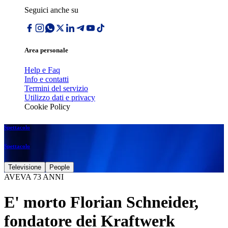
Seguici anche su
Area personale
Help e Faq
Info e contatti
Termini del servizio
Utilizzo dati e privacy
Cookie Policy
Spettacolo
Spettacolo
Televisione
People
AVEVA 73 ANNI
E' morto Florian Schneider,
fondatore dei Kraftwerk