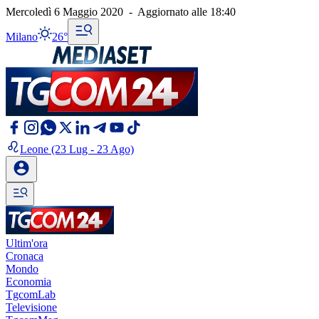
Mercoledì 6 Maggio 2020
-
Aggiornato alle
18:40
Milano
26°
Leone
(23 Lug - 23 Ago)
Ultim'ora
Cronaca
Mondo
Economia
TgcomLab
Televisione