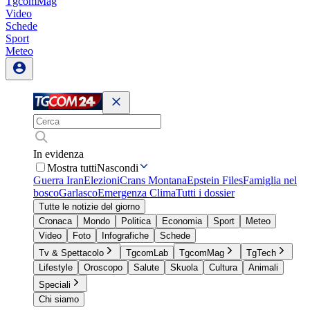
TgcomMag
Video
Schede
Sport
Meteo
In evidenza
Mostra tutti
Nascondi
Guerra Iran
Elezioni
Crans Montana
Epstein Files
Famiglia nel
bosco
Garlasco
Emergenza Clima
Tutti i dossier
Tutte le notizie del giorno
Cronaca
Mondo
Politica
Economia
Sport
Meteo
Video
Foto
Infografiche
Schede
Tv & Spettacolo
TgcomLab
TgcomMag
TgTech
Lifestyle
Oroscopo
Salute
Skuola
Cultura
Animali
Speciali
Chi siamo