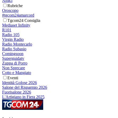
Amici
Rubriche
Oroscopo
#tgcom24amarcord
Tgcom24 Consiglia
Mediaset Infinity
R101
Radio 105
Virgin Radio
Radio Montecarlo
Radio Subasio
Comingsoon
Superguidatv
Zuppa di Porro
Non Sprecare
Cotto e Mangiato
Eventi
Identità Golose 2026
Salone del Risparmio 2026
Fuorisalone 2026
L'Artigiano in Fiera 2025