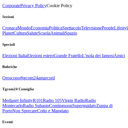
Corporate
Privacy Policy
Cookie Policy
Sezioni
Cronaca
Mondo
Economia
Politica
Spettacolo
Televisione
People
Lifestyl
Planet
Cultura
Salute
Scuola
Animali
Spazio
Speciali
Elezioni Italia
Elezioni estero
Grande Fratello
L'isola dei famosi
Amici
Rubriche
Oroscopo
#tgcom24amarcord
Tgcom24 Consiglia
Mediaset Infinity
R101
Radio 105
Virgin Radio
Radio
Montecarlo
Radio Subasio
Comingsoon
Superguidatv
Zuppa di
Porro
Non Sprecare
Cotto e Mangiato
Eventi