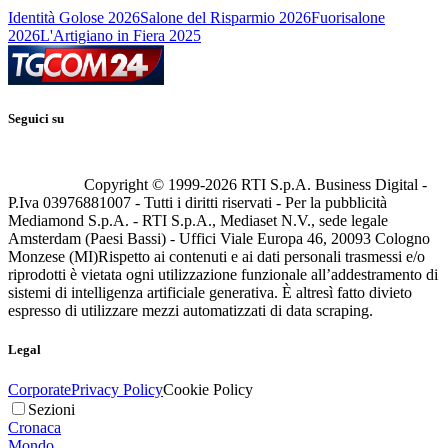
Identità Golose 2026
Salone del Risparmio 2026
Fuorisalone
2026
L'Artigiano in Fiera 2025
Seguici su
Copyright © 1999-
2026
RTI S.p.A. Business Digital -
P.Iva 03976881007 - Tutti i diritti riservati - Per la pubblicità
Mediamond S.p.A. - RTI S.p.A., Mediaset N.V., sede legale
Amsterdam (Paesi Bassi) - Uffici Viale Europa 46, 20093 Cologno
Monzese (MI)
Rispetto ai contenuti e ai dati personali trasmessi e/o
riprodotti è vietata ogni utilizzazione funzionale all’addestramento di
sistemi di intelligenza artificiale generativa. È altresì fatto divieto
espresso di utilizzare mezzi automatizzati di data scraping.
Legal
Corporate
Privacy Policy
Cookie Policy
Sezioni
Cronaca
Mondo