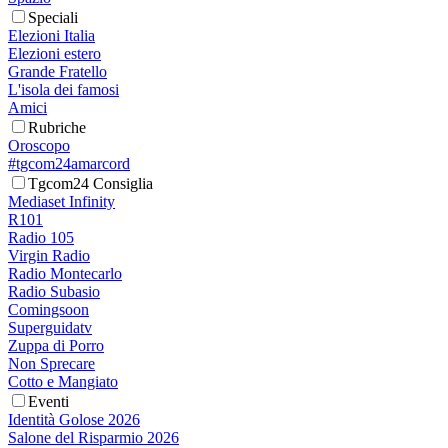
Speciali
Elezioni Italia
Elezioni estero
Grande Fratello
L'isola dei famosi
Amici
Rubriche
Oroscopo
#tgcom24amarcord
Tgcom24 Consiglia
Mediaset Infinity
R101
Radio 105
Virgin Radio
Radio Montecarlo
Radio Subasio
Comingsoon
Superguidatv
Zuppa di Porro
Non Sprecare
Cotto e Mangiato
Eventi
Identità Golose 2026
Salone del Risparmio 2026