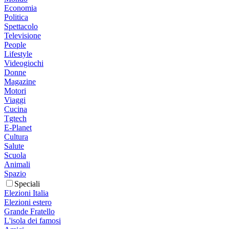
Economia
Politica
Spettacolo
Televisione
People
Lifestyle
Videogiochi
Donne
Magazine
Motori
Viaggi
Cucina
Tgtech
E-Planet
Cultura
Salute
Scuola
Animali
Spazio
Speciali
Elezioni Italia
Elezioni estero
Grande Fratello
L'isola dei famosi