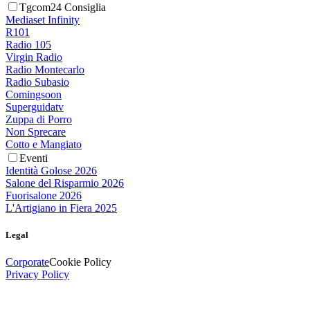
Tgcom24 Consiglia
Mediaset Infinity
R101
Radio 105
Virgin Radio
Radio Montecarlo
Radio Subasio
Comingsoon
Superguidatv
Zuppa di Porro
Non Sprecare
Cotto e Mangiato
Eventi
Identità Golose 2026
Salone del Risparmio 2026
Fuorisalone 2026
L'Artigiano in Fiera 2025
Legal
Corporate
Cookie Policy
Privacy Policy