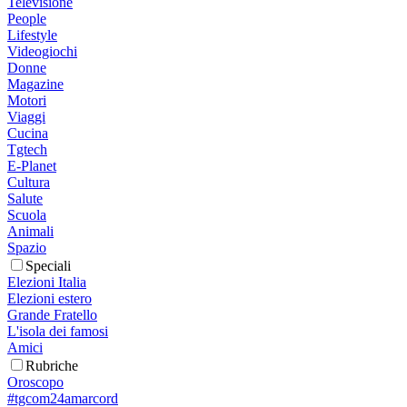
Televisione
People
Lifestyle
Videogiochi
Donne
Magazine
Motori
Viaggi
Cucina
Tgtech
E-Planet
Cultura
Salute
Scuola
Animali
Spazio
Speciali
Elezioni Italia
Elezioni estero
Grande Fratello
L'isola dei famosi
Amici
Rubriche
Oroscopo
#tgcom24amarcord