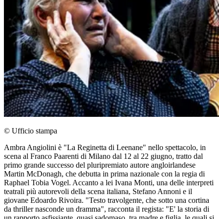
© Ufficio stampa
Ambra Angiolini è "La Reginetta di Leenane" nello spettacolo, in
scena al Franco Paarenti di Milano dal 12 al 22 giugno, tratto dal
primo grande successo del pluripremiato autore angloirlandese
Martin McDonagh, che debutta in prima nazionale con la regia di
Raphael Tobia Vogel. Accanto a lei Ivana Monti, una delle interpreti
teatrali più autorevoli della scena italiana, Stefano Annoni e il
giovane Edoardo Rivoira. "Testo travolgente, che sotto una cortina
da thriller nasconde un dramma", racconta il regista: "E' la storia di
un rapporto asfissiante, quasi sadomaso, tra madre e figlia, le quali si