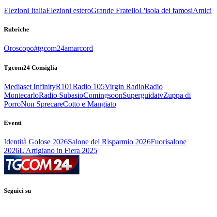
Elezioni Italia
Elezioni estero
Grande Fratello
L'isola dei famosi
Amici
Rubriche
Oroscopo
#tgcom24amarcord
Tgcom24 Consiglia
Mediaset Infinity
R101
Radio 105
Virgin Radio
Radio
Montecarlo
Radio Subasio
Comingsoon
Superguidatv
Zuppa di
Porro
Non Sprecare
Cotto e Mangiato
Eventi
Identità Golose 2026
Salone del Risparmio 2026
Fuorisalone
2026
L'Artigiano in Fiera 2025
Seguici su