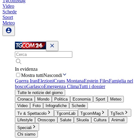
TgcomMag
Video
Schede
Sport
Meteo
In evidenza
Mostra tutti
Nascondi
Guerra Iran
Elezioni
Crans Montana
Epstein Files
Famiglia nel
bosco
Garlasco
Emergenza Clima
Tutti i dossier
Tutte le notizie del giorno
Cronaca
Mondo
Politica
Economia
Sport
Meteo
Video
Foto
Infografiche
Schede
Tv & Spettacolo
TgcomLab
TgcomMag
TgTech
Lifestyle
Oroscopo
Salute
Skuola
Cultura
Animali
Speciali
Chi siamo