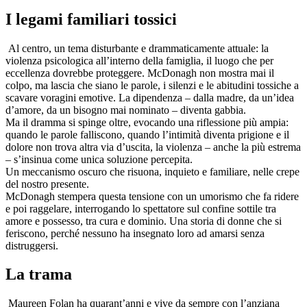
I legami familiari tossici
Al centro, un tema disturbante e drammaticamente attuale: la
violenza psicologica all’interno della famiglia, il luogo che per
eccellenza dovrebbe proteggere. McDonagh non mostra mai il
colpo, ma lascia che siano le parole, i silenzi e le abitudini tossiche a
scavare voragini emotive. La dipendenza – dalla madre, da un’idea
d’amore, da un bisogno mai nominato – diventa gabbia.
Ma il dramma si spinge oltre, evocando una riflessione più ampia:
quando le parole falliscono, quando l’intimità diventa prigione e il
dolore non trova altra via d’uscita, la violenza – anche la più estrema
– s’insinua come unica soluzione percepita.
Un meccanismo oscuro che risuona, inquieto e familiare, nelle crepe
del nostro presente.
McDonagh stempera questa tensione con un umorismo che fa ridere
e poi raggelare, interrogando lo spettatore sul confine sottile tra
amore e possesso, tra cura e dominio. Una storia di donne che si
feriscono, perché nessuno ha insegnato loro ad amarsi senza
distruggersi.
La trama
Maureen Folan ha quarant’anni e vive da sempre con l’anziana