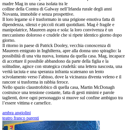
madre Mag in una casa isolata tra le
colline della Contea di Galway nell’Irlanda rurale degli anni
Novanta, immobile e senza prospettive.
Il loro legame si è trasformato in una prigione emotiva fatta di
dipendenza, silenzi e piccoli ricatti quotidiani. Mag è fragile e
manipolatrice, Maureen aspra e sola: la loro convivenza è un
meccanismo doloroso e crudele che si ripete identico giorno dopo
giorno.
Il ritorno in paese di Patrick Dooley, vecchia conoscenza di
Maureen emigrato in Inghilterra, apre alla donna uno spiraglio: la
possibilità di una vita nuova, lontana da quella casa. Mag, incapace
di accettare il possibile abbandono da parte della figlia e la
solitudine, agisce con strategica crudeltà: una lettera nascosta, una
verità taciuta e una speranza infranta scatenano un lento
scivolamento verso l’abisso, dove la vicinanza diventa veleno e il
rancore si trasforma in rabbia feroce.
Nello spazio claustrofobico di quella casa, Martin McDonagh
costruisce una tensione costante, fatta di gesti minimi e parole
taglienti, dove ogni personaggio si muove sul confine ambiguo tra
l’essere vittima e carnefice.
ambra angiolini
teatro franco parenti