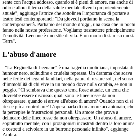
sente con l'acqua addosso, quando si è pieni di amore, ma anche di
odio e allora il tema della salute mentale diventa prepotentemente
attuale", aggiunge l'attrice che sottolinea l'importanza di portare a
teatro testi contemporanei: "Da giovedì portiamo in scena la
contemporaneità. Parliamo del mondo d’oggi, una cosa che in pochi
fanno nella nostra professione. Vogliamo trasmettere principalmente
l’emotività. Leenane è uno stile di vita. È un modo di stare su questa
Terra".
L'abuso d'amore
"La Reginetta di Leenane" è una tragedia quotidiana, impastata di
humour nero, solitudine e crudeltà repressa. Un dramma che scava
nelle ferite dei legami familiari, nella paura di restare soli, nel senso
d’immobilità di chi vive in un mondo dove nulla cambia, se non in
peggio. "Ci sembrava che questo tema fosse attuale, un tema che
dovrebbe essere discusso: quali sono le linee rosse da non
oltrepassare, quando si arriva all'abuso di amore? Quando non ci si
riesce più a controllare? L’opera parla di un amore accantonato, che
fa percepire le frustrazioni personali. Un amore che prova a
delineare delle linee rosse da non oltrepassare. Un abuso di amore,
soprattutto mentale, con i protagonisti incastrati dentro la loro anima
e costretti a scivolare in un burrone personale infinito", aggiunge
Ambra.