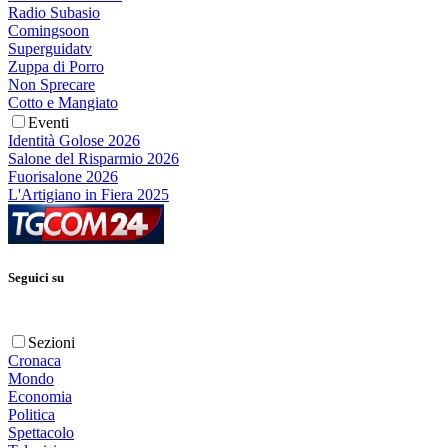
Radio Subasio
Comingsoon
Superguidatv
Zuppa di Porro
Non Sprecare
Cotto e Mangiato
Eventi
Identità Golose 2026
Salone del Risparmio 2026
Fuorisalone 2026
L'Artigiano in Fiera 2025
Seguici su
Sezioni
Cronaca
Mondo
Economia
Politica
Spettacolo