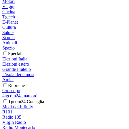
Motori
Viaggi
Cucina
Tgtech
E-Planet
Cultura
Salute
Scuola
Animali
Spazio
Speciali
Elezioni Italia
Elezioni estero
Grande Fratello
L'isola dei famosi
Amici
Rubriche
Oroscopo
#tgcom24amarcord
Tgcom24 Consiglia
Mediaset Infinity
R101
Radio 105
Virgin Radio
Radio Montecarlo