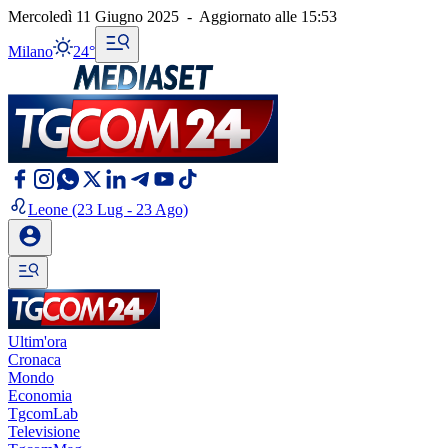
Mercoledì 11 Giugno 2025
-
Aggiornato alle
15:53
Milano
24°
Leone
(23 Lug - 23 Ago)
Ultim'ora
Cronaca
Mondo
Economia
TgcomLab
Televisione