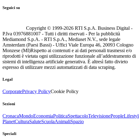
Seguici su
Copyright © 1999-
2026
RTI S.p.A. Business Digital -
P.Iva 03976881007 - Tutti i diritti riservati - Per la pubblicità
Mediamond S.p.A. - RTI S.p.A., Mediaset N.V., sede legale
Amsterdam (Paesi Bassi) - Uffici Viale Europa 46, 20093 Cologno
Monzese (MI)
Rispetto ai contenuti e ai dati personali trasmessi e/o
riprodotti è vietata ogni utilizzazione funzionale all’addestramento di
sistemi di intelligenza artificiale generativa. È altresì fatto divieto
espresso di utilizzare mezzi automatizzati di data scraping.
Legal
Corporate
Privacy Policy
Cookie Policy
Sezioni
Cronaca
Mondo
Economia
Politica
Spettacolo
Televisione
People
Lifestyl
Planet
Cultura
Salute
Scuola
Animali
Spazio
Speciali