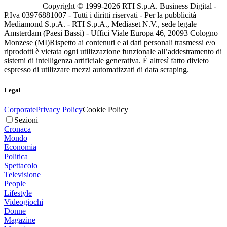
Copyright © 1999-
2026
RTI S.p.A. Business Digital -
P.Iva 03976881007 - Tutti i diritti riservati - Per la pubblicità
Mediamond S.p.A. - RTI S.p.A., Mediaset N.V., sede legale
Amsterdam (Paesi Bassi) - Uffici Viale Europa 46, 20093 Cologno
Monzese (MI)
Rispetto ai contenuti e ai dati personali trasmessi e/o
riprodotti è vietata ogni utilizzazione funzionale all’addestramento di
sistemi di intelligenza artificiale generativa. È altresì fatto divieto
espresso di utilizzare mezzi automatizzati di data scraping.
Legal
Corporate
Privacy Policy
Cookie Policy
Sezioni
Cronaca
Mondo
Economia
Politica
Spettacolo
Televisione
People
Lifestyle
Videogiochi
Donne
Magazine