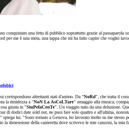
no conquistato una fetta di pubblico soprattutto grazie al passaparola so
ord per me è una meta, una tappa che mi ha fatto capire che voglio lavo
mofobici
i corrispondono altrettanti stati d'animo. Da "
NoRd
", che tratta il c
ta la timidezza a "
NoN La AsCoLTare
" omaggio alla musica, compag
cosa giusta in "
StuPefaCenTe
". Un viaggio nato da una delusione. Quell
 di dodici date sold out, ne puoi fare solo quattro e all'ultima, nonos
re" spiega lui. "Sono tornato a Genova, ho lavorato molto su me stesso p
o la dimensione della cameretta dove scrivevo le mie canzoni, la mia fa