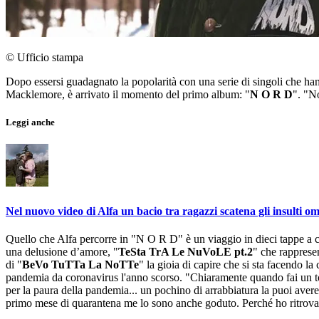
© Ufficio stampa
Dopo essersi guadagnato la popolarità con una serie di singoli che han
Macklemore, è arrivato il momento del primo album: "
N O R D
". "N
Leggi anche
Nel nuovo video di Alfa un bacio tra ragazzi scatena gli insulti o
Quello che Alfa percorre in "N O R D" è un viaggio in dieci tappe a cu
una delusione d’amore, "
TeSta TrA Le NuVoLE pt.2
" che rappresen
di "
BeVo TuTTa La NoTTe
" la gioia di capire che si sta facendo la 
pandemia da coronavirus l'anno scorso. "Chiaramente quando fai un tour
per la paura della pandemia... un pochino di arrabbiatura la puoi ave
primo mese di quarantena me lo sono anche goduto. Perché ho ritrovat