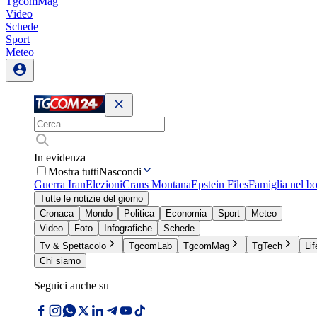
TgcomMag
Video
Schede
Sport
Meteo
In evidenza
Mostra tutti
Nascondi
Guerra Iran
Elezioni
Crans Montana
Epstein Files
Famiglia nel b
Tutte le notizie del giorno
Cronaca
Mondo
Politica
Economia
Sport
Meteo
Video
Foto
Infografiche
Schede
Tv & Spettacolo
TgcomLab
TgcomMag
TgTech
Lif
Chi siamo
Seguici anche su