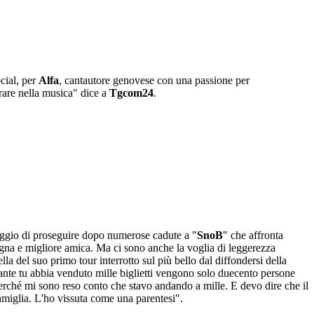
cial, per
Alfa
, cantautore genovese con una passione per
rare nella musica" dice a
Tgcom24
.
oraggio di proseguire dopo numerose cadute a "
SnoB
" che affronta
na e migliore amica. Ma ci sono anche la voglia di leggerezza
a del suo primo tour interrotto sul più bello dal diffondersi della
tante tu abbia venduto mille biglietti vengono solo duecento persone
erché mi sono reso conto che stavo andando a mille. E devo dire che il
miglia. L'ho vissuta come una parentesi".