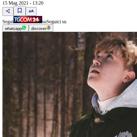
15 Mag 2021 - 13:20
Segui
su
Seguici su
whatsapp
discover