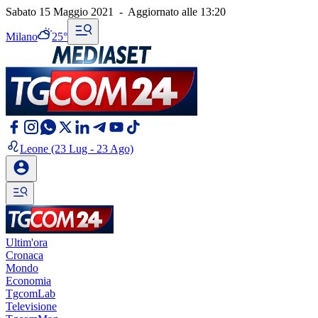
Sabato 15 Maggio 2021
-
Aggiornato alle
13:20
Milano
25°
Leone
(23 Lug - 23 Ago)
Ultim'ora
Cronaca
Mondo
Economia
TgcomLab
Televisione