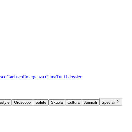
osco
Garlasco
Emergenza Clima
Tutti i dossier
estyle
Oroscopo
Salute
Skuola
Cultura
Animali
Speciali