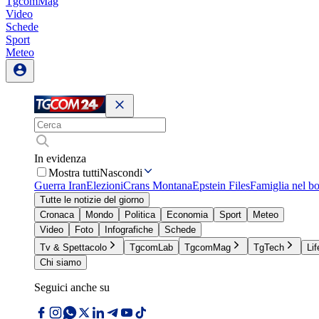
TgcomMag
Video
Schede
Sport
Meteo
In evidenza
Mostra tutti
Nascondi
Guerra Iran
Elezioni
Crans Montana
Epstein Files
Famiglia nel b
Tutte le notizie del giorno
Cronaca
Mondo
Politica
Economia
Sport
Meteo
Video
Foto
Infografiche
Schede
Tv & Spettacolo
TgcomLab
TgcomMag
TgTech
Lif
Chi siamo
Seguici anche su