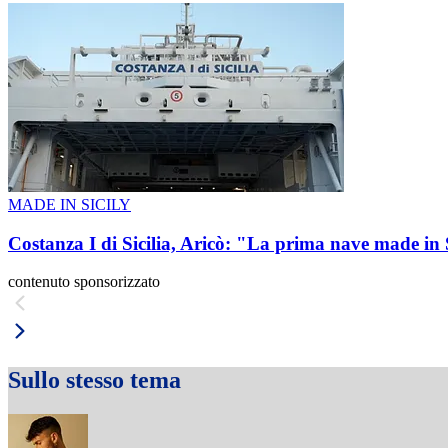
MADE IN SICILY
Costanza I di Sicilia, Aricò: "La prima nave made in 
contenuto sponsorizzato
Sullo stesso tema