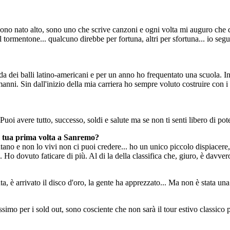
no nato alto, sono uno che scrive canzoni e ogni volta mi auguro che div
l tormentone... qualcuno direbbe per fortuna, altri per sfortuna... io se
a dei balli latino-americani e per un anno ho frequentato una scuola. In 
anni. Sin dall'inizio della mia carriera ho sempre voluto costruire con i
i avere tutto, successo, soldi e salute ma se non ti senti libero di pot
la tua prima volta a Sanremo?
tano e non lo vivi non ci puoi credere... ho un unico piccolo dispiacere,
Ho dovuto faticare di più. Al di la della classifica che, giuro, è davver
, è arrivato il disco d'oro, la gente ha apprezzato... Ma non è stata una 
ssimo per i sold out, sono cosciente che non sarà il tour estivo classico