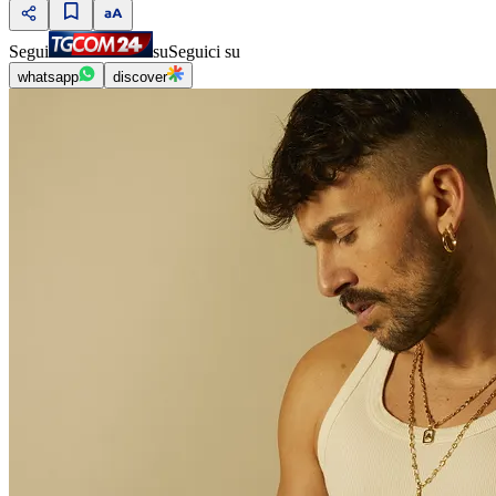
Segui
su
Seguici su
whatsapp
discover