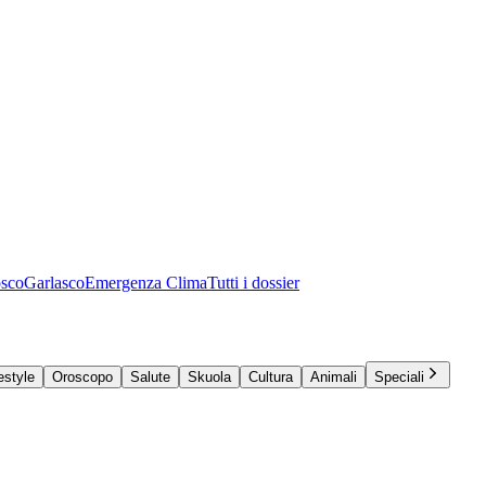
osco
Garlasco
Emergenza Clima
Tutti i dossier
estyle
Oroscopo
Salute
Skuola
Cultura
Animali
Speciali