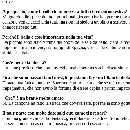
estive..
A proposito, come ti collochi in mezzo a tutti i tormentoni estivi?
Mi guardo allo specchio, non potrei mai giocare a basket perché non so
canzone venga accolta da tutti, ma non mi siedo a tavolino a scrivere i
chiaro: rispetto tutti.
Perché il ballo è così importante nella tua vita?
Da piccolo sono stato vittima del boom delle sale da ballo, c'era la mod
popolare mi appartiene, siamo figli di Spagna, Grecia, bizantini e norm
si ride e si balla...
Cos'è per te la libertà?
Un bene prezioso che non dovrebbe mai essere messo in discussione. Puo
Ora che sono passati tanti mesi, lo possiamo fare un bilancio del
E' stata una fatica immane. Sanremo è un tritacarne che se te lo raccon
impegnativa, che non avuto la fortuna di essere capita a primo impatto. 
"Ora" è un brano molto amato
Si. La canzone ha fatto la strada che doveva fare, poi me la sono goduta
Il tour parte con molte date sold out, come ti prepari?
Con una grande carica, ho tanta voglia di fare musica live. Sono felici
l'essere chiusi in casa e fare musica, preferisco la seconda.