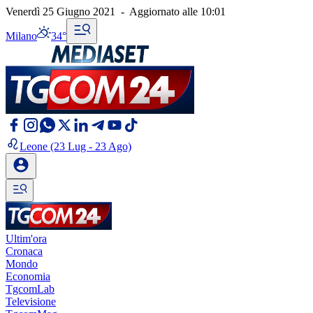
Venerdì 25 Giugno 2021
-
Aggiornato alle
10:01
Milano
34°
Leone
(23 Lug - 23 Ago)
Ultim'ora
Cronaca
Mondo
Economia
TgcomLab
Televisione