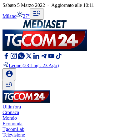
Sabato 5 Marzo 2022
-
Aggiornato alle
10:11
Milano
27°
Leone
(23 Lug - 23 Ago)
Ultim'ora
Cronaca
Mondo
Economia
TgcomLab
Televisione