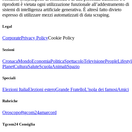
riprodotti è vietata ogni utilizzazione funzionale all’addestramento di
sistemi di intelligenza artificiale generativa. È altresì fatto divieto
espresso di utilizzare mezzi automatizzati di data scraping.
Legal
Corporate
Privacy Policy
Cookie Policy
Sezioni
Cronaca
Mondo
Economia
Politica
Spettacolo
Televisione
People
Lifestyl
Planet
Cultura
Salute
Scuola
Animali
Spazio
Speciali
Elezioni Italia
Elezioni estero
Grande Fratello
L'isola dei famosi
Amici
Rubriche
Oroscopo
#tgcom24amarcord
Tgcom24 Consiglia