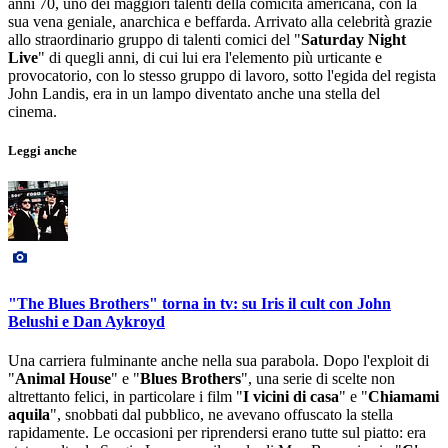
anni 70, uno dei maggiori talenti della comicità americana, con la
sua vena geniale, anarchica e beffarda. Arrivato alla celebrità grazie
allo straordinario gruppo di talenti comici del "
Saturday Night
Live
" di quegli anni, di cui lui era l'elemento più urticante e
provocatorio, con lo stesso gruppo di lavoro, sotto l'egida del regista
John Landis, era in un lampo diventato anche una stella del
cinema.
Leggi anche
"The Blues Brothers" torna in tv: su Iris il cult con John
Belushi e Dan Aykroyd
Una carriera fulminante anche nella sua parabola. Dopo l'exploit di
"
Animal House
" e "
Blues Brothers
", una serie di scelte non
altrettanto felici, in particolare i film "
I vicini di casa
" e "
Chiamami
aquila
", snobbati dal pubblico, ne avevano offuscato la stella
rapidamente. Le occasioni per riprendersi erano tutte sul piatto: era