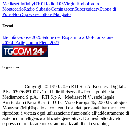
Mediaset Infinity
R101
Radio 105
Virgin Radio
Radio
Montecarlo
Radio Subasio
Comingsoon
Superguidatv
Zuppa di
Porro
Non Sprecare
Cotto e Mangiato
Eventi
Identità Golose 2026
Salone del Risparmio 2026
Fuorisalone
2026
L'Artigiano in Fiera 2025
Seguici su
Copyright © 1999-
2026
RTI S.p.A. Business Digital -
P.Iva 03976881007 - Tutti i diritti riservati - Per la pubblicità
Mediamond S.p.A. - RTI S.p.A., Mediaset N.V., sede legale
Amsterdam (Paesi Bassi) - Uffici Viale Europa 46, 20093 Cologno
Monzese (MI)
Rispetto ai contenuti e ai dati personali trasmessi e/o
riprodotti è vietata ogni utilizzazione funzionale all’addestramento di
sistemi di intelligenza artificiale generativa. È altresì fatto divieto
espresso di utilizzare mezzi automatizzati di data scraping.