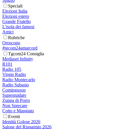
Spazio
Speciali
Elezioni Italia
Elezioni estero
Grande Fratello
L'isola dei famosi
Amici
Rubriche
Oroscopo
#tgcom24amarcord
Tgcom24 Consiglia
Mediaset Infinity
R101
Radio 105
Virgin Radio
Radio Montecarlo
Radio Subasio
Comingsoon
Superguidatv
Zuppa di Porro
Non Sprecare
Cotto e Mangiato
Eventi
Identità Golose 2026
Salone del Risparmio 2026