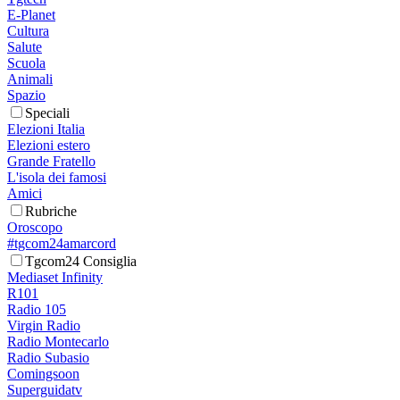
E-Planet
Cultura
Salute
Scuola
Animali
Spazio
Speciali
Elezioni Italia
Elezioni estero
Grande Fratello
L'isola dei famosi
Amici
Rubriche
Oroscopo
#tgcom24amarcord
Tgcom24 Consiglia
Mediaset Infinity
R101
Radio 105
Virgin Radio
Radio Montecarlo
Radio Subasio
Comingsoon
Superguidatv