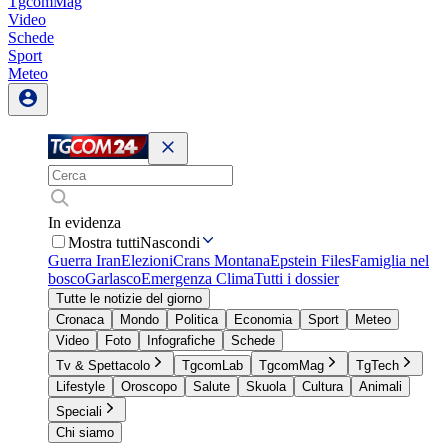
TgcomMag
Video
Schede
Sport
Meteo
In evidenza
Mostra tutti
Nascondi
Guerra Iran
Elezioni
Crans Montana
Epstein Files
Famiglia nel
bosco
Garlasco
Emergenza Clima
Tutti i dossier
Tutte le notizie del giorno
Cronaca
Mondo
Politica
Economia
Sport
Meteo
Video
Foto
Infografiche
Schede
Tv & Spettacolo
TgcomLab
TgcomMag
TgTech
Lifestyle
Oroscopo
Salute
Skuola
Cultura
Animali
Speciali
Chi siamo