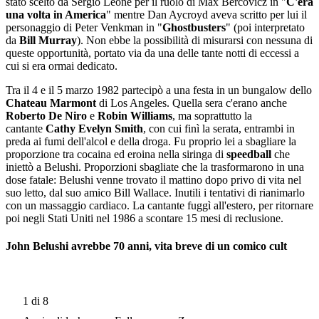
stato scelto da Sergio Leone per il ruolo di Max Bercovicz in "
C'era
una volta in America
" mentre Dan Aycroyd aveva scritto per lui il
personaggio di Peter Venkman in "
Ghostbusters
" (poi interpretato
da
Bill Murray
). Non ebbe la possibilità di misurarsi con nessuna di
queste opportunità, portato via da una delle tante notti di eccessi a
cui si era ormai dedicato.
Tra il 4 e il 5 marzo 1982 partecipò a una festa in un bungalow dello
Chateau Marmont
di Los Angeles. Quella sera c'erano anche
Roberto De Niro
e
Robin Williams
, ma soprattutto la
cantante
Cathy Evelyn Smith
, con cui finì la serata, entrambi in
preda ai fumi dell'alcol e della droga. Fu proprio lei a sbagliare la
proporzione tra cocaina ed eroina nella siringa di
speedball
che
iniettò a Belushi. Proporzioni sbagliate che la trasformarono in una
dose fatale: Belushi venne trovato il mattino dopo privo di vita nel
suo letto, dal suo amico Bill Wallace. Inutili i tentativi di rianimarlo
con un massaggio cardiaco. La cantante fuggì all'estero, per ritornare
poi negli Stati Uniti nel 1986 a scontare 15 mesi di reclusione.
John Belushi avrebbe 70 anni, vita breve di un comico cult
1
di 8