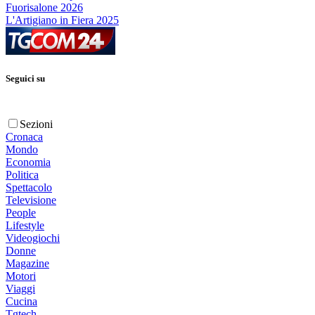
Fuorisalone 2026
L'Artigiano in Fiera 2025
Seguici su
Sezioni
Cronaca
Mondo
Economia
Politica
Spettacolo
Televisione
People
Lifestyle
Videogiochi
Donne
Magazine
Motori
Viaggi
Cucina
Tgtech