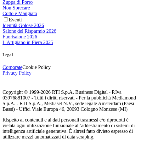
Zuppa di Porro
Non Sprecare
Cotto e Mangiato
Eventi
Identità Golose 2026
Salone del Risparmio 2026
Fuorisalone 2026
L'Artigiano in Fiera 2025
Legal
Corporate
Cookie Policy
Privacy Policy
Copyright © 1999-
2026
RTI S.p.A. Business Digital - P.Iva
03976881007 - Tutti i diritti riservati - Per la pubblicità Mediamond
S.p.A. - RTI S.p.A., Mediaset N.V., sede legale Amsterdam (Paesi
Bassi) - Uffici Viale Europa 46, 20093 Cologno Monzese (MI)
Rispetto ai contenuti e ai dati personali trasmessi e/o riprodotti è
vietata ogni utilizzazione funzionale all’addestramento di sistemi di
intelligenza artificiale generativa. È altresì fatto divieto espresso di
utilizzare mezzi automatizzati di data scraping.