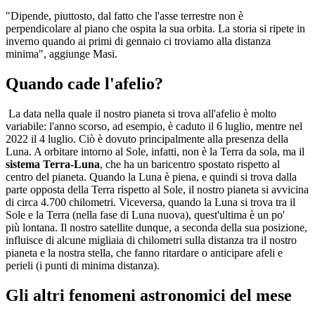
"Dipende, piuttosto, dal fatto che l'asse terrestre non è
perpendicolare al piano che ospita la sua orbita. La storia si ripete in
inverno quando ai primi di gennaio ci troviamo alla distanza
minima", aggiunge Masi.
Quando cade l'afelio?
La data nella quale il nostro pianeta si trova all'afelio è molto
variabile: l'anno scorso, ad esempio, è caduto il 6 luglio, mentre nel
2022 il 4 luglio. Ciò è dovuto principalmente alla presenza della
Luna. A orbitare intorno al Sole, infatti, non è la Terra da sola, ma il
sistema Terra-Luna
, che ha un baricentro spostato rispetto al
centro del pianeta. Quando la Luna è piena, e quindi si trova dalla
parte opposta della Terra rispetto al Sole, il nostro pianeta si avvicina
di circa 4.700 chilometri. Viceversa, quando la Luna si trova tra il
Sole e la Terra (nella fase di Luna nuova), quest'ultima è un po'
più lontana. Il nostro satellite dunque, a seconda della sua posizione,
influisce di alcune migliaia di chilometri sulla distanza tra il nostro
pianeta e la nostra stella, che fanno ritardare o anticipare afeli e
perieli (i punti di minima distanza).
Gli altri fenomeni astronomici del mese