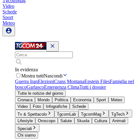
TgcomMag
Video
Schede
Sport
Meteo
In evidenza
Mostra tutti
Nascondi
Guerra Iran
Elezioni
Crans Montana
Epstein Files
Famiglia nel
bosco
Garlasco
Emergenza Clima
Tutti i dossier
Tutte le notizie del giorno
Cronaca
Mondo
Politica
Economia
Sport
Meteo
Video
Foto
Infografiche
Schede
Tv & Spettacolo
TgcomLab
TgcomMag
TgTech
Lifestyle
Oroscopo
Salute
Skuola
Cultura
Animali
Speciali
Chi siamo