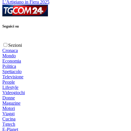
L'Artigiano in Fiera 2025
Seguici su
Sezioni
Cronaca
Mondo
Economia
Politica
Spettacolo
Televisione
People
Lifestyle
Videogiochi
Donne
Magazine
Motori
Viaggi
Cucina
Tgtech
E-Planet