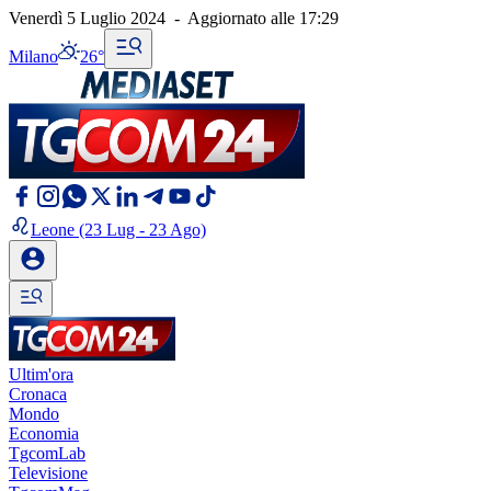
Venerdì 5 Luglio 2024
-
Aggiornato alle
17:29
Milano
26°
Leone
(23 Lug - 23 Ago)
Ultim'ora
Cronaca
Mondo
Economia
TgcomLab
Televisione