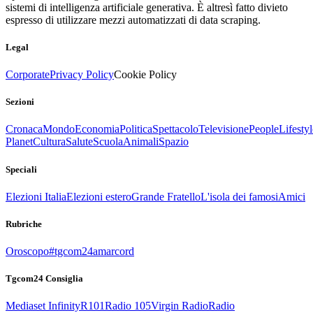
sistemi di intelligenza artificiale generativa. È altresì fatto divieto
espresso di utilizzare mezzi automatizzati di data scraping.
Legal
Corporate
Privacy Policy
Cookie Policy
Sezioni
Cronaca
Mondo
Economia
Politica
Spettacolo
Televisione
People
Lifestyl
Planet
Cultura
Salute
Scuola
Animali
Spazio
Speciali
Elezioni Italia
Elezioni estero
Grande Fratello
L'isola dei famosi
Amici
Rubriche
Oroscopo
#tgcom24amarcord
Tgcom24 Consiglia
Mediaset Infinity
R101
Radio 105
Virgin Radio
Radio