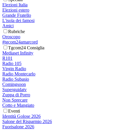
Elezioni Italia
Elezioni estero
Grande Fratello
L'isola dei famosi
Amici
Rubriche
Oroscopo
#tgcom24amarcord
Tgcom24 Consiglia
Mediaset Infinity
R101
Radio 105
Virgin Radio
Radio Montecarlo
Radio Subasio
Comingsoon
Superguidatv
Zuppa di Porro
Non Sprecare
Cotto e Mangiato
Eventi
Identità Golose 2026
Salone del Risparmio 2026
Fuorisalone 2026