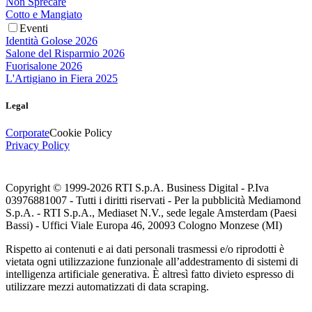
Non Sprecare
Cotto e Mangiato
Eventi
Identità Golose 2026
Salone del Risparmio 2026
Fuorisalone 2026
L'Artigiano in Fiera 2025
Legal
Corporate
Cookie Policy
Privacy Policy
Copyright © 1999-
2026
RTI S.p.A. Business Digital - P.Iva
03976881007 - Tutti i diritti riservati - Per la pubblicità Mediamond
S.p.A. - RTI S.p.A., Mediaset N.V., sede legale Amsterdam (Paesi
Bassi) - Uffici Viale Europa 46, 20093 Cologno Monzese (MI)
Rispetto ai contenuti e ai dati personali trasmessi e/o riprodotti è
vietata ogni utilizzazione funzionale all’addestramento di sistemi di
intelligenza artificiale generativa. È altresì fatto divieto espresso di
utilizzare mezzi automatizzati di data scraping.