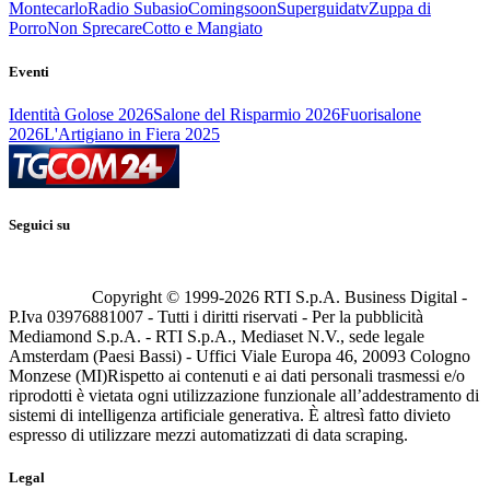
Montecarlo
Radio Subasio
Comingsoon
Superguidatv
Zuppa di
Porro
Non Sprecare
Cotto e Mangiato
Eventi
Identità Golose 2026
Salone del Risparmio 2026
Fuorisalone
2026
L'Artigiano in Fiera 2025
Seguici su
Copyright © 1999-
2026
RTI S.p.A. Business Digital -
P.Iva 03976881007 - Tutti i diritti riservati - Per la pubblicità
Mediamond S.p.A. - RTI S.p.A., Mediaset N.V., sede legale
Amsterdam (Paesi Bassi) - Uffici Viale Europa 46, 20093 Cologno
Monzese (MI)
Rispetto ai contenuti e ai dati personali trasmessi e/o
riprodotti è vietata ogni utilizzazione funzionale all’addestramento di
sistemi di intelligenza artificiale generativa. È altresì fatto divieto
espresso di utilizzare mezzi automatizzati di data scraping.
Legal