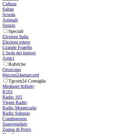
Cultura
Salute
Scuola
Animali
Spazio
Speciali
Elezioni Italia
Elezioni estero
Grande Fratello
L'isola dei famosi
Amici
Rubriche
Oroscopo
#tgcom24amarcord
Tgcom24 Consiglia
Mediaset Infinity
R101
Radio 105
Virgin Radio
Radio Montecarlo
Radio Subasio
Comingsoon
Superguidatv
Zuppa di Porro