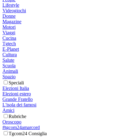
Lifestyle
Videogiochi
Donne
Magazine
Motori
Viaggi
Cucina
Tgtech
E-Planet
Cultura
Salute
Scuola
Animali
Spazio
Speciali
Elezioni Italia
Elezioni estero
Grande Fratello
L'isola dei famosi
Amici
Rubriche
Oroscopo
#tgcom24amarcord
Tgcom24 Consiglia