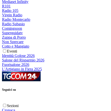
Mediaset Infinity
R101
Radio 105
Virgin Radio
Radio Montecarlo
Radio Subasio
Comingsoon
Superguidatv
Zuppa di Porro
Non Sprecare
Cotto e Mangiato
Eventi
Identità Golose 2026
Salone del Risparmio 2026
Fuorisalone 2026
L'Artigiano in Fiera 2025
Seguici su
Sezioni
Cronaca