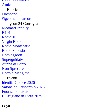
L'isola dei famosi
Amici
Rubriche
Oroscopo
#tgcom24amarcord
Tgcom24 Consiglia
Mediaset Infinity
R101
Radio 105
Virgin Radio
Radio Montecarlo
Radio Subasio
Comingsoon
Superguidatv
Zuppa di Porro
Non Sprecare
Cotto e Mangiato
Eventi
Identità Golose 2026
Salone del Risparmio 2026
Fuorisalone 2026
L'Artigiano in Fiera 2025
Legal