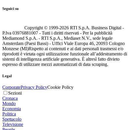
Seguici su
Copyright © 1999-
2026
RTI S.p.A. Business Digital -
P.Iva 03976881007 - Tutti i diritti riservati - Per la pubblicità
Mediamond S.p.A. - RTI S.p.A., Mediaset N.V., sede legale
Amsterdam (Paesi Bassi) - Uffici Viale Europa 46, 20093 Cologno
Monzese (MI)
Rispetto ai contenuti e ai dati personali trasmessi e/o
riprodotti è vietata ogni utilizzazione funzionale all’addestramento di
sistemi di intelligenza artificiale generativa. È altresì fatto divieto
espresso di utilizzare mezzi automatizzati di data scraping.
Legal
Corporate
Privacy Policy
Cookie Policy
Sezioni
Cronaca
Mondo
Economia
Politica
Spettacolo
Televisione
People