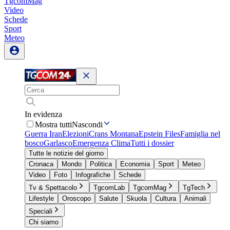
TgcomMag
Video
Schede
Sport
Meteo
In evidenza
Mostra tutti
Nascondi
Guerra Iran
Elezioni
Crans Montana
Epstein Files
Famiglia nel
bosco
Garlasco
Emergenza Clima
Tutti i dossier
Tutte le notizie del giorno
Cronaca
Mondo
Politica
Economia
Sport
Meteo
Video
Foto
Infografiche
Schede
Tv & Spettacolo
TgcomLab
TgcomMag
TgTech
Lifestyle
Oroscopo
Salute
Skuola
Cultura
Animali
Speciali
Chi siamo