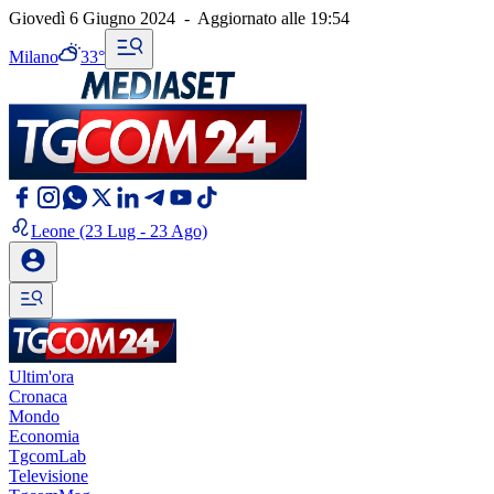
Giovedì 6 Giugno 2024
-
Aggiornato alle
19:54
Milano
33°
Leone
(23 Lug - 23 Ago)
Ultim'ora
Cronaca
Mondo
Economia
TgcomLab
Televisione