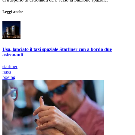
Leggi anche
Usa, lanciato il taxi spaziale Starliner con a bordo due
astronauti
starliner
nasa
boeing