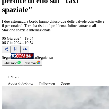
perdite di elio sul "taxi
spaziale"
I due astronauti a bordo hanno chiuso due delle valvole coinvolte e
il personale di Terra ha risolto il problema. Infine l'attracco alla
Stazione spaziale internazionale
06 Giu 2024 - 19:54
06 Giu 2024 - 19:54
Segui
su
Seguici su
whatsapp
discover
1
di 28
Avvia slideshow
Fullscreen
Zoom