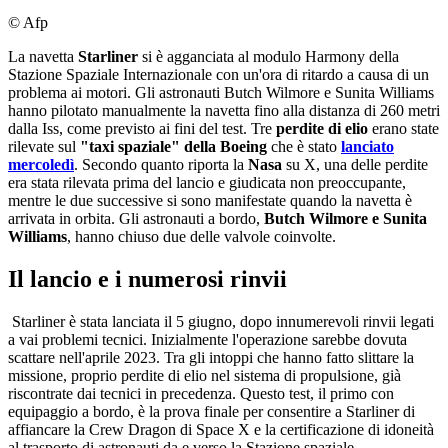
© Afp
La navetta
Starliner
si è agganciata al modulo Harmony della
Stazione Spaziale Internazionale con un'ora di ritardo a causa di un
problema ai motori. Gli astronauti Butch Wilmore e Sunita Williams
hanno pilotato manualmente la navetta fino alla distanza di 260 metri
dalla Iss, come previsto ai fini del test. Tre
perdite di elio
erano state
rilevate sul
"taxi spaziale" della Boeing
che è stato
lanciato
mercoledì
. Secondo quanto riporta la
Nasa
su X, una delle perdite
era stata rilevata prima del lancio e giudicata non preoccupante,
mentre le due successive si sono manifestate quando la navetta è
arrivata in orbita. Gli astronauti a bordo,
Butch Wilmore e Sunita
Williams
, hanno chiuso due delle valvole coinvolte.
Il lancio e i numerosi rinvii
Starliner è stata lanciata il 5 giugno, dopo innumerevoli rinvii legati
a vai problemi tecnici. Inizialmente l'operazione sarebbe dovuta
scattare nell'aprile 2023. Tra gli intoppi che hanno fatto slittare la
missione, proprio perdite di elio nel sistema di propulsione, già
riscontrate dai tecnici in precedenza. Questo test, il primo con
equipaggio a bordo, è la prova finale per consentire a Starliner di
affiancare la Crew Dragon di Space X e la certificazione di idoneità
al trasporto di astronauti da e verso la Stazione spaziale.