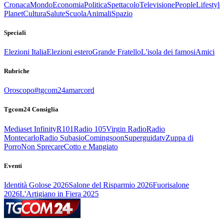
Cronaca
Mondo
Economia
Politica
Spettacolo
Televisione
People
Lifestyl
Planet
Cultura
Salute
Scuola
Animali
Spazio
Speciali
Elezioni Italia
Elezioni estero
Grande Fratello
L'isola dei famosi
Amici
Rubriche
Oroscopo
#tgcom24amarcord
Tgcom24 Consiglia
Mediaset Infinity
R101
Radio 105
Virgin Radio
Radio
Montecarlo
Radio Subasio
Comingsoon
Superguidatv
Zuppa di
Porro
Non Sprecare
Cotto e Mangiato
Eventi
Identità Golose 2026
Salone del Risparmio 2026
Fuorisalone
2026
L'Artigiano in Fiera 2025