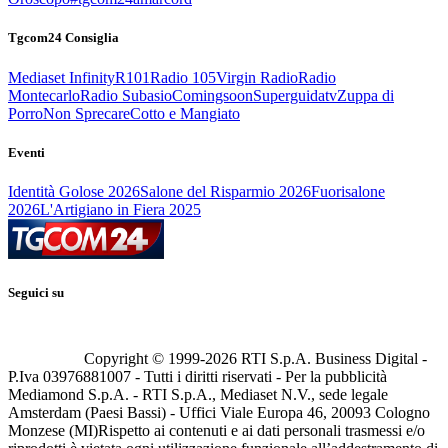
Tgcom24 Consiglia
Mediaset Infinity
R101
Radio 105
Virgin Radio
Radio
Montecarlo
Radio Subasio
Comingsoon
Superguidatv
Zuppa di
Porro
Non Sprecare
Cotto e Mangiato
Eventi
Identità Golose 2026
Salone del Risparmio 2026
Fuorisalone
2026
L'Artigiano in Fiera 2025
Seguici su
Copyright © 1999-
2026
RTI S.p.A. Business Digital -
P.Iva 03976881007 - Tutti i diritti riservati - Per la pubblicità
Mediamond S.p.A. - RTI S.p.A., Mediaset N.V., sede legale
Amsterdam (Paesi Bassi) - Uffici Viale Europa 46, 20093 Cologno
Monzese (MI)
Rispetto ai contenuti e ai dati personali trasmessi e/o