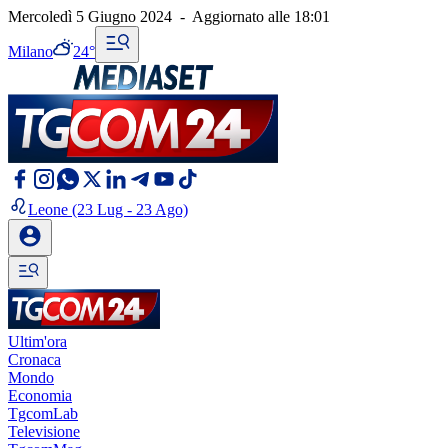
Mercoledì 5 Giugno 2024
-
Aggiornato alle
18:01
Milano
24°
Leone
(23 Lug - 23 Ago)
Ultim'ora
Cronaca
Mondo
Economia
TgcomLab
Televisione