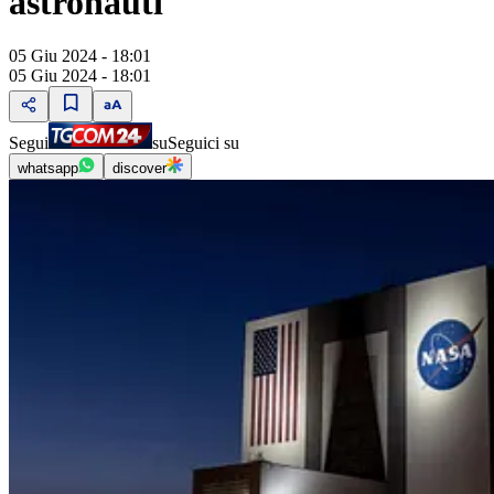
astronauti
05 Giu 2024 - 18:01
05 Giu 2024 - 18:01
Segui
su
Seguici su
whatsapp
discover