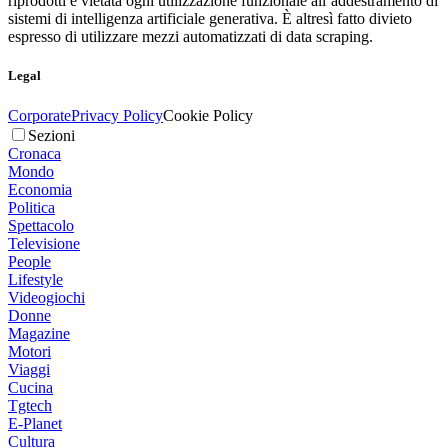
riprodotti è vietata ogni utilizzazione funzionale all’addestramento di
sistemi di intelligenza artificiale generativa. È altresì fatto divieto
espresso di utilizzare mezzi automatizzati di data scraping.
Legal
Corporate
Privacy Policy
Cookie Policy
Sezioni
Cronaca
Mondo
Economia
Politica
Spettacolo
Televisione
People
Lifestyle
Videogiochi
Donne
Magazine
Motori
Viaggi
Cucina
Tgtech
E-Planet
Cultura