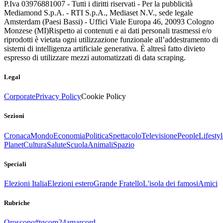
P.Iva 03976881007 - Tutti i diritti riservati - Per la pubblicità
Mediamond S.p.A. - RTI S.p.A., Mediaset N.V., sede legale
Amsterdam (Paesi Bassi) - Uffici Viale Europa 46, 20093 Cologno
Monzese (MI)
Rispetto ai contenuti e ai dati personali trasmessi e/o
riprodotti è vietata ogni utilizzazione funzionale all’addestramento di
sistemi di intelligenza artificiale generativa. È altresì fatto divieto
espresso di utilizzare mezzi automatizzati di data scraping.
Legal
Corporate
Privacy Policy
Cookie Policy
Sezioni
Cronaca
Mondo
Economia
Politica
Spettacolo
Televisione
People
Lifestyl
Planet
Cultura
Salute
Scuola
Animali
Spazio
Speciali
Elezioni Italia
Elezioni estero
Grande Fratello
L'isola dei famosi
Amici
Rubriche
Oroscopo
#tgcom24amarcord