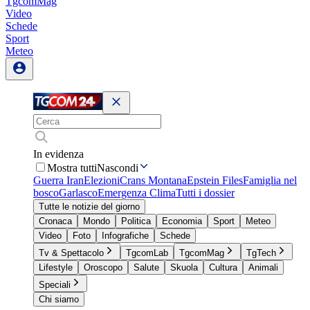
TgcomMag
Video
Schede
Sport
Meteo
In evidenza
Mostra tutti
Nascondi
Guerra Iran
Elezioni
Crans Montana
Epstein Files
Famiglia nel
bosco
Garlasco
Emergenza Clima
Tutti i dossier
Tutte le notizie del giorno
Cronaca
Mondo
Politica
Economia
Sport
Meteo
Video
Foto
Infografiche
Schede
Tv & Spettacolo
TgcomLab
TgcomMag
TgTech
Lifestyle
Oroscopo
Salute
Skuola
Cultura
Animali
Speciali
Chi siamo