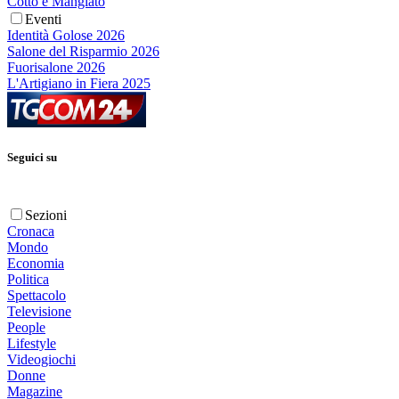
Cotto e Mangiato
Eventi
Identità Golose 2026
Salone del Risparmio 2026
Fuorisalone 2026
L'Artigiano in Fiera 2025
Seguici su
Sezioni
Cronaca
Mondo
Economia
Politica
Spettacolo
Televisione
People
Lifestyle
Videogiochi
Donne
Magazine