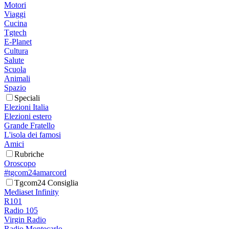
Motori
Viaggi
Cucina
Tgtech
E-Planet
Cultura
Salute
Scuola
Animali
Spazio
Speciali
Elezioni Italia
Elezioni estero
Grande Fratello
L'isola dei famosi
Amici
Rubriche
Oroscopo
#tgcom24amarcord
Tgcom24 Consiglia
Mediaset Infinity
R101
Radio 105
Virgin Radio
Radio Montecarlo