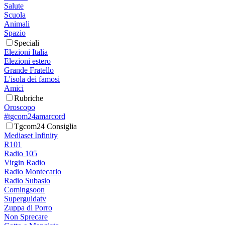
Salute
Scuola
Animali
Spazio
Speciali
Elezioni Italia
Elezioni estero
Grande Fratello
L'isola dei famosi
Amici
Rubriche
Oroscopo
#tgcom24amarcord
Tgcom24 Consiglia
Mediaset Infinity
R101
Radio 105
Virgin Radio
Radio Montecarlo
Radio Subasio
Comingsoon
Superguidatv
Zuppa di Porro
Non Sprecare