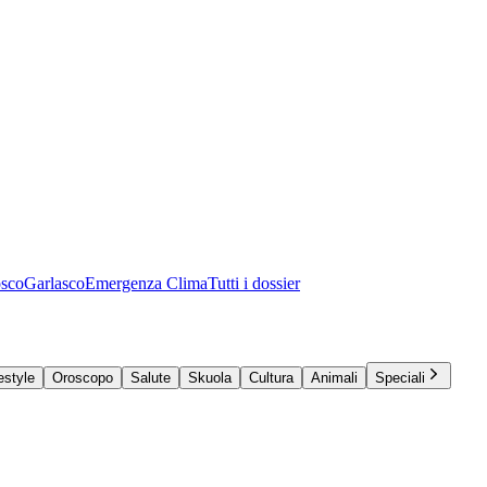
osco
Garlasco
Emergenza Clima
Tutti i dossier
estyle
Oroscopo
Salute
Skuola
Cultura
Animali
Speciali