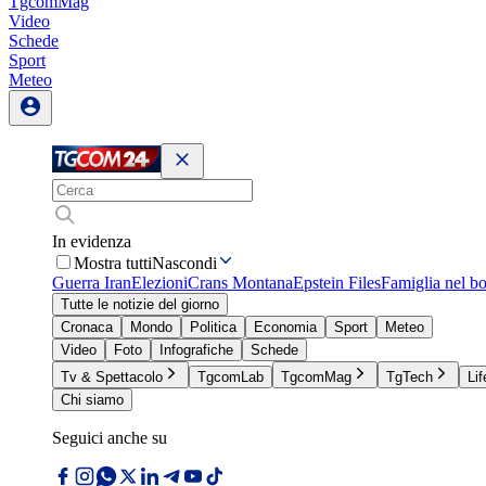
TgcomMag
Video
Schede
Sport
Meteo
In evidenza
Mostra tutti
Nascondi
Guerra Iran
Elezioni
Crans Montana
Epstein Files
Famiglia nel b
Tutte le notizie del giorno
Cronaca
Mondo
Politica
Economia
Sport
Meteo
Video
Foto
Infografiche
Schede
Tv & Spettacolo
TgcomLab
TgcomMag
TgTech
Lif
Chi siamo
Seguici anche su