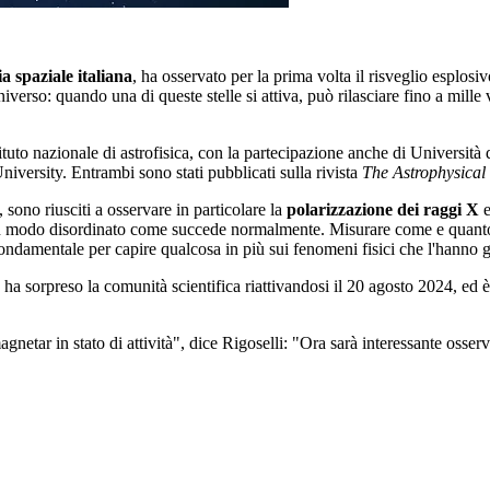
a spaziale italiana
, ha osservato per la prima volta il risveglio esplosi
universo: quando una di queste stelle si attiva, può rilasciare fino a mi
l'Istituto nazionale di astrofisica, con la partecipazione anche di Universi
iversity. Entrambi sono stati pubblicati sulla rivista
The Astrophysical 
, sono riusciti a osservare in particolare la
polarizzazione dei raggi X
e
 modo disordinato come succede normalmente. Misurare come e quanto la l
fondamentale per capire qualcosa in più sui fenomeni fisici che l'hanno 
 ha sorpreso la comunità scientifica riattivandosi il 20 agosto 2024, ed è 
netar in stato di attività", dice Rigoselli: "Ora sarà interessante osserv