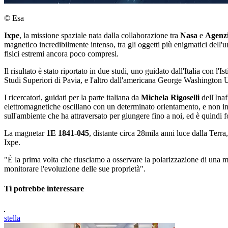
© Esa
Ixpe
, la missione spaziale nata dalla collaborazione tra
Nasa
e
Agenzi
magnetico incredibilmente intenso, tra gli oggetti più enigmatici dell'
fisici estremi ancora poco compresi.
Il risultato è stato riportato in due studi, uno guidato dall'Italia con 
Studi Superiori di Pavia, e l'altro dall'americana George Washington Un
I ricercatori, guidati per la parte italiana da
Michela Rigoselli
dell'Inaf
elettromagnetiche oscillano con un determinato orientamento, e non in
sull'ambiente che ha attraversato per giungere fino a noi, ed è quindi 
La magnetar
1E 1841-045
, distante circa 28mila anni luce dalla Terra,
Ixpe.
"È la prima volta che riusciamo a osservare la polarizzazione di una mag
monitorare l'evoluzione delle sue proprietà".
Ti potrebbe interessare
stella