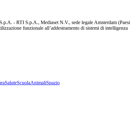
d S.p.A. - RTI S.p.A., Mediaset N.V., sede legale Amsterdam (Paesi
utilizzazione funzionale all’addestramento di sistemi di intelligenza
ura
Salute
Scuola
Animali
Spazio