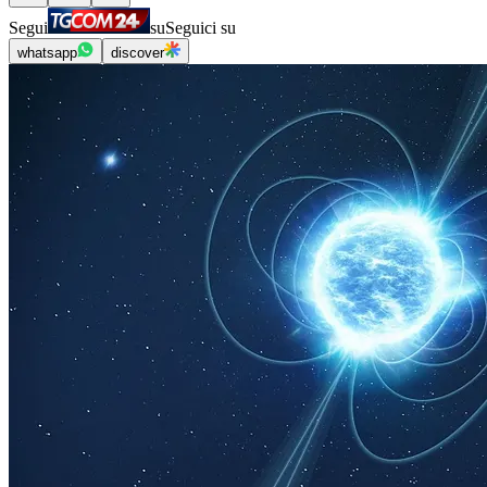
Segui
su
Seguici su
whatsapp
discover