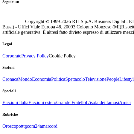
Seguici su
Copyright © 1999-
2026
RTI S.p.A. Business Digital - P.I
Bassi) - Uffici Viale Europa 46, 20093 Cologno Monzese (MI)
Rispett
artificiale generativa. È altresì fatto divieto espresso di utilizzare mez
Legal
Corporate
Privacy Policy
Cookie Policy
Sezioni
Cronaca
Mondo
Economia
Politica
Spettacolo
Televisione
People
Lifestyl
Speciali
Elezioni Italia
Elezioni estero
Grande Fratello
L'isola dei famosi
Amici
Rubriche
Oroscopo
#tgcom24amarcord