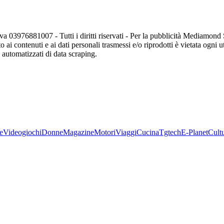
va 03976881007 - Tutti i diritti riservati - Per la pubblicità Mediamon
o ai contenuti e ai dati personali trasmessi e/o riprodotti è vietata ogni 
zi automatizzati di data scraping.
e
Videogiochi
Donne
Magazine
Motori
Viaggi
Cucina
Tgtech
E-Planet
Cult