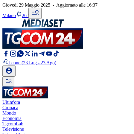
Giovedì 29 Maggio 2025
-
Aggiornato alle
16:37
Milano
26°
Leone
(23 Lug - 23 Ago)
Ultim'ora
Cronaca
Mondo
Economia
TgcomLab
Televisione