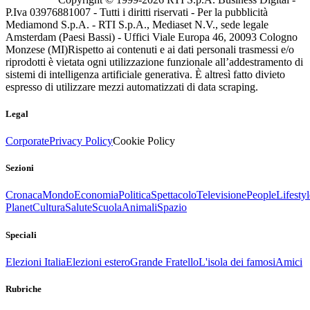
P.Iva 03976881007 - Tutti i diritti riservati - Per la pubblicità
Mediamond S.p.A. - RTI S.p.A., Mediaset N.V., sede legale
Amsterdam (Paesi Bassi) - Uffici Viale Europa 46, 20093 Cologno
Monzese (MI)
Rispetto ai contenuti e ai dati personali trasmessi e/o
riprodotti è vietata ogni utilizzazione funzionale all’addestramento di
sistemi di intelligenza artificiale generativa. È altresì fatto divieto
espresso di utilizzare mezzi automatizzati di data scraping.
Legal
Corporate
Privacy Policy
Cookie Policy
Sezioni
Cronaca
Mondo
Economia
Politica
Spettacolo
Televisione
People
Lifestyl
Planet
Cultura
Salute
Scuola
Animali
Spazio
Speciali
Elezioni Italia
Elezioni estero
Grande Fratello
L'isola dei famosi
Amici
Rubriche