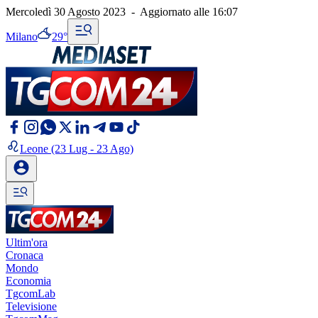
Mercoledì 30 Agosto 2023
-
Aggiornato alle
16:07
Milano
29°
Leone
(23 Lug - 23 Ago)
Ultim'ora
Cronaca
Mondo
Economia
TgcomLab
Televisione