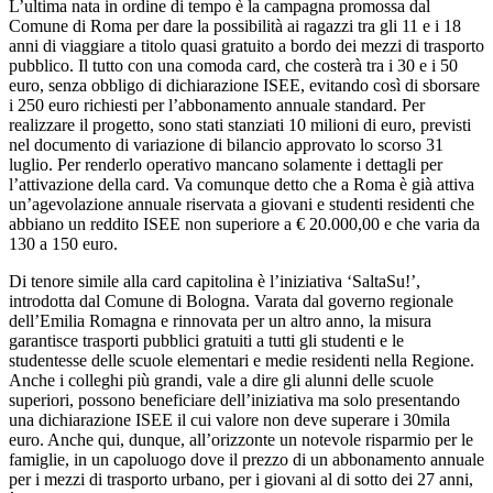
L’ultima nata in ordine di tempo è la campagna promossa dal
Comune di Roma per dare la possibilità ai ragazzi tra gli 11 e i 18
anni di viaggiare a titolo quasi gratuito a bordo dei mezzi di trasporto
pubblico. Il tutto con una comoda card, che costerà tra i 30 e i 50
euro, senza obbligo di dichiarazione ISEE, evitando così di sborsare
i 250 euro richiesti per l’abbonamento annuale standard. Per
realizzare il progetto, sono stati stanziati 10 milioni di euro, previsti
nel documento di variazione di bilancio approvato lo scorso 31
luglio. Per renderlo operativo mancano solamente i dettagli per
l’attivazione della card. Va comunque detto che a Roma è già attiva
un’agevolazione annuale riservata a giovani e studenti residenti che
abbiano un reddito ISEE non superiore a € 20.000,00 e che varia da
130 a 150 euro.
Di tenore simile alla card capitolina è l’iniziativa ‘SaltaSu!’,
introdotta dal Comune di Bologna. Varata dal governo regionale
dell’Emilia Romagna e rinnovata per un altro anno, la misura
garantisce trasporti pubblici gratuiti a tutti gli studenti e le
studentesse delle scuole elementari e medie residenti nella Regione.
Anche i colleghi più grandi, vale a dire gli alunni delle scuole
superiori, possono beneficiare dell’iniziativa ma solo presentando
una dichiarazione ISEE il cui valore non deve superare i 30mila
euro. Anche qui, dunque, all’orizzonte un notevole risparmio per le
famiglie, in un capoluogo dove il prezzo di un abbonamento annuale
per i mezzi di trasporto urbano, per i giovani al di sotto dei 27 anni,