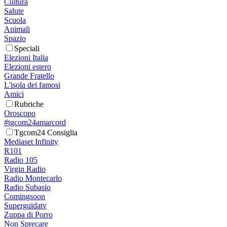
Cultura
Salute
Scuola
Animali
Spazio
Speciali
Elezioni Italia
Elezioni estero
Grande Fratello
L'isola dei famosi
Amici
Rubriche
Oroscopo
#tgcom24amarcord
Tgcom24 Consiglia
Mediaset Infinity
R101
Radio 105
Virgin Radio
Radio Montecarlo
Radio Subasio
Comingsoon
Superguidatv
Zuppa di Porro
Non Sprecare