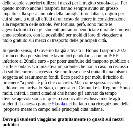
delle scuole superiori utilizza i mezzi per il tragitto scuola-casa. Per
questo motivo anche i trasporti hanno sempre avuto un grosso
impatto sulla spesa annuale della famiglia-tipo italiana, ragion per
cui si tratta a tutti gli effetti di un costo da tenere in considerazione
alla riapertura delle scuole. Per fortuna, però, sono molte le
agevolazioni di cui gli studenti potranno beneficiare durante il nuovo
anno scolastico, con la possibilità per molti di loro di viaggiare a
titolo gratuito sui mezzi di trasporto delle principali città.
In questo senso, il Governo ha già attivato il Bonus Trasporti 2023.
Un incentivo per studenti e lavoratori pendolari - con un ISEE
inferiore ai 20mila euro - per poter usufruire del trasporto pubblico a
tariffe scontate. Un’iniziativa importante che non a caso ha riscosso
da subito enorme successo. Se non fosse che si tratta di una misura
soggetta ad esaurimento fondi. Ecco perché per molti il rischio di
rimanere “a piedi” è più che concreto. Ma, come spesso accade,
laddove non arriva lo Stato, ci pensano i Comuni e le Regioni. Sono
molti, infatti, i centri cittadini che hanno già attivato da tempo
diverse agevolazioni, in questo caso rivolte esclusivamente agli
studenti. Lo stesso portale
Skuola.net
ha fatto una ricognizione delle
proposte messe in campo nelle principali città italiane.
Dove gli studenti viaggiano gratuitamente (o quasi) sui mezzi
pubblici