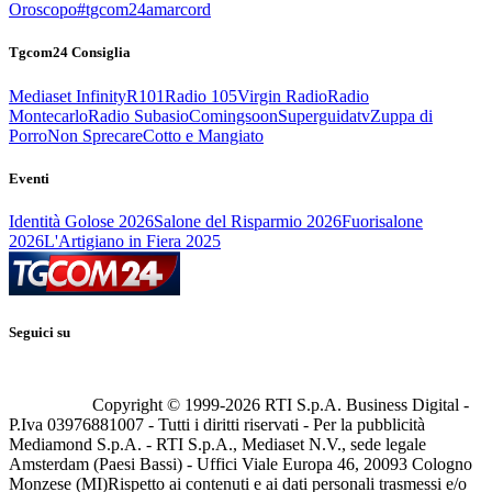
Oroscopo
#tgcom24amarcord
Tgcom24 Consiglia
Mediaset Infinity
R101
Radio 105
Virgin Radio
Radio
Montecarlo
Radio Subasio
Comingsoon
Superguidatv
Zuppa di
Porro
Non Sprecare
Cotto e Mangiato
Eventi
Identità Golose 2026
Salone del Risparmio 2026
Fuorisalone
2026
L'Artigiano in Fiera 2025
Seguici su
Copyright © 1999-
2026
RTI S.p.A. Business Digital -
P.Iva 03976881007 - Tutti i diritti riservati - Per la pubblicità
Mediamond S.p.A. - RTI S.p.A., Mediaset N.V., sede legale
Amsterdam (Paesi Bassi) - Uffici Viale Europa 46, 20093 Cologno
Monzese (MI)
Rispetto ai contenuti e ai dati personali trasmessi e/o