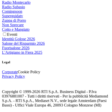
Radio Montecarlo
Radio Subasio
Comingsoon
Superguidatv
Zuppa di Porro
Non Sprecare
Cotto e Mangiato
Eventi
Identità Golose 2026
Salone del Risparmio 2026
Fuorisalone 2026
L'Artigiano in Fiera 2025
Legal
Corporate
Cookie Policy
Privacy Policy
Copyright © 1999-
2026
RTI S.p.A. Business Digital - P.Iva
03976881007 - Tutti i diritti riservati - Per la pubblicità Mediamond
S.p.A. - RTI S.p.A., Mediaset N.V., sede legale Amsterdam (Paesi
Bassi) - Uffici Viale Europa 46, 20093 Cologno Monzese (MI)