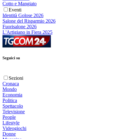
Cotto e Mangiato
Eventi
Identità Golose 2026
Salone del Risparmio 2026
Fuorisalone 2026
L'Artigiano in Fiera 2025
Seguici su
Sezioni
Cronaca
Mondo
Economia
Politica
Spettacolo
Televisione
People
Lifestyle
Videogiochi
Donne