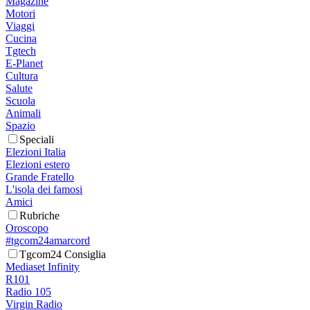
Magazine
Motori
Viaggi
Cucina
Tgtech
E-Planet
Cultura
Salute
Scuola
Animali
Spazio
Speciali
Elezioni Italia
Elezioni estero
Grande Fratello
L'isola dei famosi
Amici
Rubriche
Oroscopo
#tgcom24amarcord
Tgcom24 Consiglia
Mediaset Infinity
R101
Radio 105
Virgin Radio