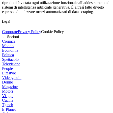
riprodotti è vietata ogni utilizzazione funzionale all’addestramento di
sistemi di intelligenza artificiale generativa. È altresì fatto divieto
espresso di utilizzare mezzi automatizzati di data scraping.
Legal
Corporate
Privacy Policy
Cookie Policy
Sezioni
Cronaca
Mondo
Economia
Politica
Spettacolo
Televisione
People
Lifestyle
Videogiochi
Donne
Magazine
Motori
Viaggi
Cucina
Tgtech
E-Planet