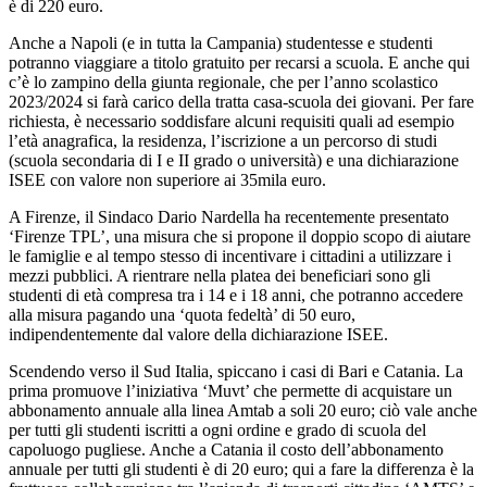
è di 220 euro.
Anche a Napoli (e in tutta la Campania) studentesse e studenti
potranno viaggiare a titolo gratuito per recarsi a scuola. E anche qui
c’è lo zampino della giunta regionale, che per l’anno scolastico
2023/2024 si farà carico della tratta casa-scuola dei giovani. Per fare
richiesta, è necessario soddisfare alcuni requisiti quali ad esempio
l’età anagrafica, la residenza, l’iscrizione a un percorso di studi
(scuola secondaria di I e II grado o università) e una dichiarazione
ISEE con valore non superiore ai 35mila euro.
A Firenze, il Sindaco Dario Nardella ha recentemente presentato
‘Firenze TPL’, una misura che si propone il doppio scopo di aiutare
le famiglie e al tempo stesso di incentivare i cittadini a utilizzare i
mezzi pubblici. A rientrare nella platea dei beneficiari sono gli
studenti di età compresa tra i 14 e i 18 anni, che potranno accedere
alla misura pagando una ‘quota fedeltà’ di 50 euro,
indipendentemente dal valore della dichiarazione ISEE.
Scendendo verso il Sud Italia, spiccano i casi di Bari e Catania. La
prima promuove l’iniziativa ‘Muvt’ che permette di acquistare un
abbonamento annuale alla linea Amtab a soli 20 euro; ciò vale anche
per tutti gli studenti iscritti a ogni ordine e grado di scuola del
capoluogo pugliese. Anche a Catania il costo dell’abbonamento
annuale per tutti gli studenti è di 20 euro; qui a fare la differenza è la