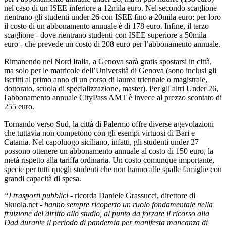
nel caso di un ISEE inferiore a 12mila euro. Nel secondo scaglione
rientrano gli studenti under 26 con ISEE fino a 20mila euro: per loro
il costo di un abbonamento annuale è di 178 euro. Infine, il terzo
scaglione - dove rientrano studenti con ISEE superiore a 50mila
euro - che prevede un costo di 208 euro per l’abbonamento annuale.
Rimanendo nel Nord Italia, a Genova sarà gratis spostarsi in città,
ma solo per le matricole dell’Università di Genova (sono inclusi gli
iscritti al primo anno di un corso di laurea triennale o magistrale,
dottorato, scuola di specializzazione, master). Per gli altri Under 26,
l'abbonamento annuale CityPass AMT è invece al prezzo scontato di
255 euro.
Tornando verso Sud, la città di Palermo offre diverse agevolazioni
che tuttavia non competono con gli esempi virtuosi di Bari e
Catania. Nel capoluogo siciliano, infatti, gli studenti under 27
possono ottenere un abbonamento annuale al costo di 150 euro, la
metà rispetto alla tariffa ordinaria. Un costo comunque importante,
specie per tutti quegli studenti che non hanno alle spalle famiglie con
grandi capacità di spesa.
“I trasporti pubblici
- ricorda Daniele Grassucci, direttore di
Skuola.net -
hanno sempre ricoperto un ruolo fondamentale nella
fruizione del diritto allo studio, al punto da forzare il ricorso alla
Dad durante il periodo di pandemia per manifesta mancanza di