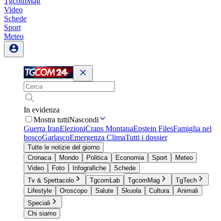
TgcomMag
Video
Schede
Sport
Meteo
In evidenza
Mostra tutti
Nascondi
Guerra Iran
Elezioni
Crans Montana
Epstein Files
Famiglia nel
bosco
Garlasco
Emergenza Clima
Tutti i dossier
Tutte le notizie del giorno
Cronaca
Mondo
Politica
Economia
Sport
Meteo
Video
Foto
Infografiche
Schede
Tv & Spettacolo
TgcomLab
TgcomMag
TgTech
Lifestyle
Oroscopo
Salute
Skuola
Cultura
Animali
Speciali
Chi siamo