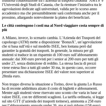
fruttuosa collaborazione tra l’azienda di trasporti cittadina ‘AMTS’ e
l’Università degli Studi di Catania, che fa rientrare l’iniziativa tra le
agevolazioni dedicate agli universitari, valida per lo scorso anno
accademico ma che presumibilmente sarà confermata anche per il
prossimo, allargando notevolmente la platea dei beneficiari.
Le città contengono i costi ma al Nord viaggiare costa sempre di
più
A Milano, invece, lo scenario cambia. L’Azienda dei Trasporti del
capoluogo (ATM) mette a disposizione ‘BonusX’, un’agevolazione
che si basa sull’età e sul modello ISEE, ben lontana però dal
garantire la gratuità dei trasporti. In generale, la misura per gli
studenti si traduce in un risparmio di 100 euro sull’abbonamento
annuale: dai 300 euro previsti per i senior ai 200 euro per tutti gli
under 27, senza distinzione di reddito. La stessa fascia di prezzi
viene estesa fino a tutti gli under 30 ma, in questo caso, occorre
presentare una dichiarazione ISEE del valore non superiore ai
28mila euro.
Non troppo diversa la situazione a Torino, dove la giunta Lo Russo
ha di recente addirittura alzato il costo di biglietti e abbonamenti.
Mentre agli studenti viene riservato uno sconto che varia in base al
valore ISEE, con tre differenti scaglioni. La tariffa ordinaria, si legge
sul sito GTT (l’azienda dei trasporti torinese), ammonta a 258 euro
per l’abbonamento annuale under 26, ma si può ridurre (158 euro)