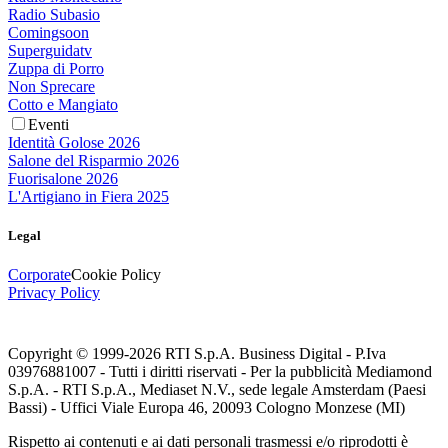
Radio Subasio
Comingsoon
Superguidatv
Zuppa di Porro
Non Sprecare
Cotto e Mangiato
Eventi
Identità Golose 2026
Salone del Risparmio 2026
Fuorisalone 2026
L'Artigiano in Fiera 2025
Legal
Corporate
Cookie Policy
Privacy Policy
Copyright © 1999-
2026
RTI S.p.A. Business Digital - P.Iva
03976881007 - Tutti i diritti riservati - Per la pubblicità Mediamond
S.p.A. - RTI S.p.A., Mediaset N.V., sede legale Amsterdam (Paesi
Bassi) - Uffici Viale Europa 46, 20093 Cologno Monzese (MI)
Rispetto ai contenuti e ai dati personali trasmessi e/o riprodotti è