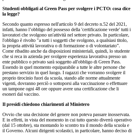
Studenti obbligati al Green Pass per svolgere i PCTO: cosa dice
la legge?
Secondo quanto espresso nell'articolo 9 del decreto n.52 del 2021,
infatti, hanno l’obbligo del possesso della 'certificazione verde' tutti i
lavoratori che svolgono un'attività nel settore privato. In particolare,
l'obbligo è rivolto "a tutti i soggetti che svolgono, a qualsiasi titolo,
la propria attività lavorativa o di formazione o di volontariato”.
Come ribadito anche da disposizioni ministeriali, quindi, lo studente
che si reca in azienda per svolgere esperienza lavorativa presso un
ente pubblico o privato sarà soggetto all'obbligo di Green Pass.
Essendo in quel momento equiparabile a tutte le altre persone che
prestano servizio in quel luogo. I ragazzi che vorranno svolgere il
proprio tirocinio fuori da scuola, stando alle norme attualmente
vigenti, dovranno perciò o sottoporsi alla vaccinazione o effettuare
un tampone ogni 48 ore oppure avere una certificazione che li
esoneri dal vaccino.
Il presidi chiedono chiarimenti al Ministero
Ovvio che una decisione del genere non poteva passare inosservata.
E in effetti, in vista del momento in cui tutto questo diverrà operativo
(dal 15 ottobre), sta montando lo scontro tra il mondo della scuola e
il Governo. Alcuni dirigenti scolastici, in particolare, hanno deciso di