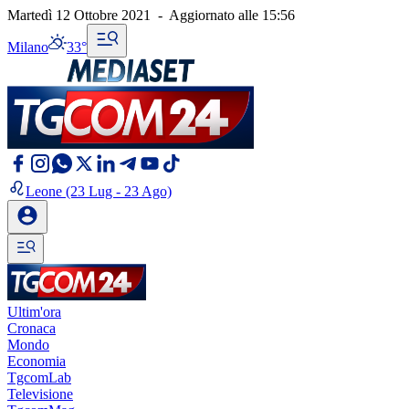
Martedì 12 Ottobre 2021
-
Aggiornato alle
15:56
Milano
33°
Leone
(23 Lug - 23 Ago)
Ultim'ora
Cronaca
Mondo
Economia
TgcomLab
Televisione