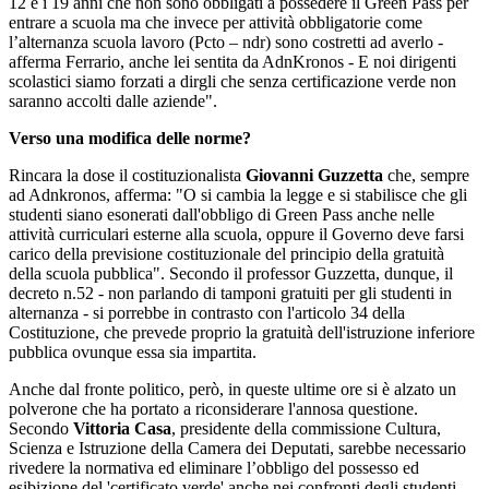
12 e i 19 anni che non sono obbligati a possedere il Green Pass per
entrare a scuola ma che invece per attività obbligatorie come
l’alternanza scuola lavoro (Pcto – ndr) sono costretti ad averlo -
afferma Ferrario, anche lei sentita da AdnKronos - E noi dirigenti
scolastici siamo forzati a dirgli che senza certificazione verde non
saranno accolti dalle aziende".
Verso una modifica delle norme?
Rincara la dose il costituzionalista
Giovanni Guzzetta
che, sempre
ad Adnkronos, afferma: "O si cambia la legge e si stabilisce che gli
studenti siano esonerati dall'obbligo di Green Pass anche nelle
attività curriculari esterne alla scuola, oppure il Governo deve farsi
carico della previsione costituzionale del principio della gratuità
della scuola pubblica". Secondo il professor Guzzetta, dunque, il
decreto n.52 - non parlando di tamponi gratuiti per gli studenti in
alternanza - si porrebbe in contrasto con l'articolo 34 della
Costituzione, che prevede proprio la gratuità dell'istruzione inferiore
pubblica ovunque essa sia impartita.
Anche dal fronte politico, però, in queste ultime ore si è alzato un
polverone che ha portato a riconsiderare l'annosa questione.
Secondo
Vittoria Casa
, presidente della commissione Cultura,
Scienza e Istruzione della Camera dei Deputati, sarebbe necessario
rivedere la normativa ed eliminare l’obbligo del possesso ed
esibizione del 'certificato verde' anche nei confronti degli studenti