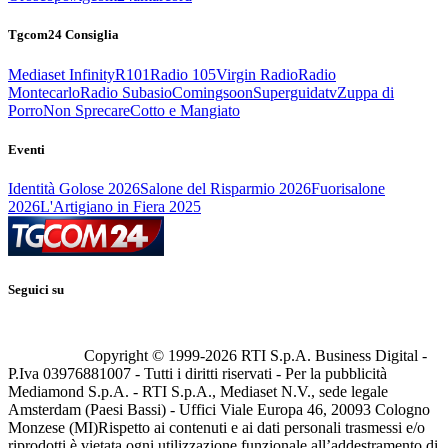
Tgcom24 Consiglia
Mediaset Infinity
R101
Radio 105
Virgin Radio
Radio
Montecarlo
Radio Subasio
Comingsoon
Superguidatv
Zuppa di
Porro
Non Sprecare
Cotto e Mangiato
Eventi
Identità Golose 2026
Salone del Risparmio 2026
Fuorisalone
2026
L'Artigiano in Fiera 2025
Seguici su
Copyright © 1999-
2026
RTI S.p.A. Business Digital -
P.Iva 03976881007 - Tutti i diritti riservati - Per la pubblicità
Mediamond S.p.A. - RTI S.p.A., Mediaset N.V., sede legale
Amsterdam (Paesi Bassi) - Uffici Viale Europa 46, 20093 Cologno
Monzese (MI)
Rispetto ai contenuti e ai dati personali trasmessi e/o
riprodotti è vietata ogni utilizzazione funzionale all’addestramento di