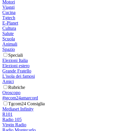
Motori
Viaggi
Cucina
Tgtech
E-Planet
Cultura
Salute
Scuola
Animali
Spazio
Speciali
Elezioni Italia
Elezioni estero
Grande Fratello
L'isola dei famosi
Amici
Rubriche
Oroscopo
#tgcom24amarcord
Tgcom24 Consiglia
Mediaset Infinity
R101
Radio 105
Virgin Radio
Radio Montecarlo