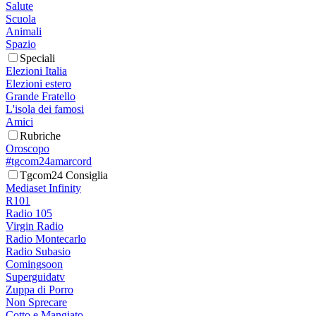
Salute
Scuola
Animali
Spazio
Speciali
Elezioni Italia
Elezioni estero
Grande Fratello
L'isola dei famosi
Amici
Rubriche
Oroscopo
#tgcom24amarcord
Tgcom24 Consiglia
Mediaset Infinity
R101
Radio 105
Virgin Radio
Radio Montecarlo
Radio Subasio
Comingsoon
Superguidatv
Zuppa di Porro
Non Sprecare
Cotto e Mangiato