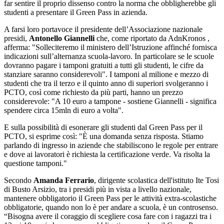
far sentire il proprio dissenso contro la norma che obbligherebbe gli
studenti a presentare il Green Pass in azienda.
A farsi loro portavoce il presidente dell’Associazione nazionale
presidi,
Antonello Giannelli
che, come riportato da AdnKronos ,
afferma: "Solleciteremo il ministero dell’Istruzione affinché fornisca
indicazioni sull’alternanza scuola-lavoro. In particolare se le scuole
dovranno pagare i tamponi gratuiti a tutti gli studenti, le cifre da
stanziare saranno considerevoli". I tamponi al milione e mezzo di
studenti che tra il terzo e il quinto anno di superiori svolgeranno i
PCTO, così come richiesto da più parti, hanno un prezzo
considerevole: "A 10 euro a tampone - sostiene Giannelli - significa
spendere circa 15mln di euro a volta".
E sulla possibilità di esonerare gli studenti dal Green Pass per il
PCTO, si esprime così: "È una domanda senza risposta. Stiamo
parlando di ingresso in aziende che stabiliscono le regole per entrare
e dove ai lavoratori è richiesta la certificazione verde. Va risolta la
questione tamponi."
Secondo
Amanda Ferrario
, dirigente scolastica dell'istituto Ite Tosi
di Busto Arsizio, tra i presidi più in vista a livello nazionale,
mantenere obbligatorio il Green Pass per le attività extra-scolastiche
obbligatorie, quando non lo è per andare a scuola, è un controsenso.
“Bisogna avere il coraggio di scegliere cosa fare con i ragazzi tra i