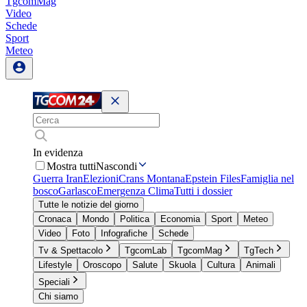
TgcomMag
Video
Schede
Sport
Meteo
In evidenza
Mostra tutti
Nascondi
Guerra Iran
Elezioni
Crans Montana
Epstein Files
Famiglia nel
bosco
Garlasco
Emergenza Clima
Tutti i dossier
Tutte le notizie del giorno
Cronaca
Mondo
Politica
Economia
Sport
Meteo
Video
Foto
Infografiche
Schede
Tv & Spettacolo
TgcomLab
TgcomMag
TgTech
Lifestyle
Oroscopo
Salute
Skuola
Cultura
Animali
Speciali
Chi siamo