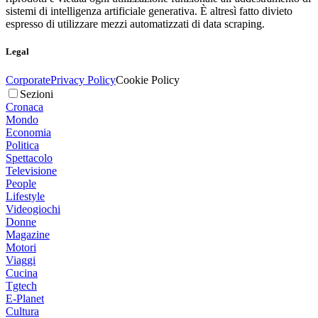
sistemi di intelligenza artificiale generativa. È altresì fatto divieto
espresso di utilizzare mezzi automatizzati di data scraping.
Legal
Corporate
Privacy Policy
Cookie Policy
Sezioni
Cronaca
Mondo
Economia
Politica
Spettacolo
Televisione
People
Lifestyle
Videogiochi
Donne
Magazine
Motori
Viaggi
Cucina
Tgtech
E-Planet
Cultura