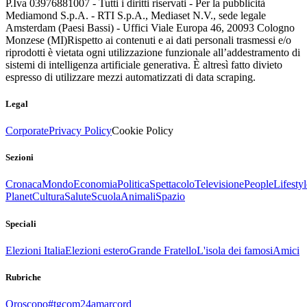
P.Iva 03976881007 - Tutti i diritti riservati - Per la pubblicità
Mediamond S.p.A. - RTI S.p.A., Mediaset N.V., sede legale
Amsterdam (Paesi Bassi) - Uffici Viale Europa 46, 20093 Cologno
Monzese (MI)
Rispetto ai contenuti e ai dati personali trasmessi e/o
riprodotti è vietata ogni utilizzazione funzionale all’addestramento di
sistemi di intelligenza artificiale generativa. È altresì fatto divieto
espresso di utilizzare mezzi automatizzati di data scraping.
Legal
Corporate
Privacy Policy
Cookie Policy
Sezioni
Cronaca
Mondo
Economia
Politica
Spettacolo
Televisione
People
Lifestyl
Planet
Cultura
Salute
Scuola
Animali
Spazio
Speciali
Elezioni Italia
Elezioni estero
Grande Fratello
L'isola dei famosi
Amici
Rubriche
Oroscopo
#tgcom24amarcord