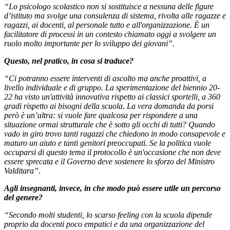
“Lo psicologo scolastico non si sostituisce a nessuna delle figure
d’istituto ma svolge una consulenza di sistema, rivolta alle ragazze e
ragazzi, ai docenti, al personale tutto e all'organizzazione. È un
facilitatore di processi in un contesto chiamato oggi a svolgere un
ruolo molto importante per lo sviluppo dei giovani”
.
Questo, nel pratico, in cosa si traduce?
“Ci potranno essere interventi di ascolto ma anche proattivi, a
livello individuale e di gruppo. La sperimentazione del biennio 20-
22 ha visto un'attività innovativa rispetto ai classici sportelli, a 360
gradi rispetto ai bisogni della scuola. La vera domanda da porsi
però è un’altra: si vuole fare qualcosa per rispondere a una
situazione ormai strutturale che è sotto gli occhi di tutti? Quando
vado in giro trovo tanti ragazzi che chiedono in modo consapevole e
maturo un aiuto e tanti genitori preoccupati. Se la politica vuole
occuparsi di questo tema il protocollo è un'occasione che non deve
essere sprecata e il Governo deve sostenere lo sforzo del Ministro
Valditara”
.
Agli insegnanti, invece, in che modo può essere utile un percorso
del genere?
“Secondo molti studenti, lo scarso feeling con la scuola dipende
proprio da docenti poco empatici e da una organizzazione del