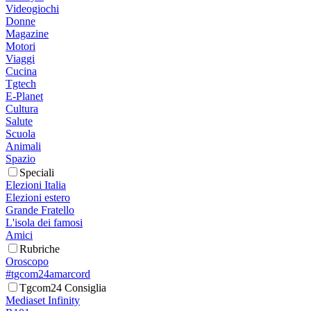
Videogiochi
Donne
Magazine
Motori
Viaggi
Cucina
Tgtech
E-Planet
Cultura
Salute
Scuola
Animali
Spazio
Speciali
Elezioni Italia
Elezioni estero
Grande Fratello
L'isola dei famosi
Amici
Rubriche
Oroscopo
#tgcom24amarcord
Tgcom24 Consiglia
Mediaset Infinity