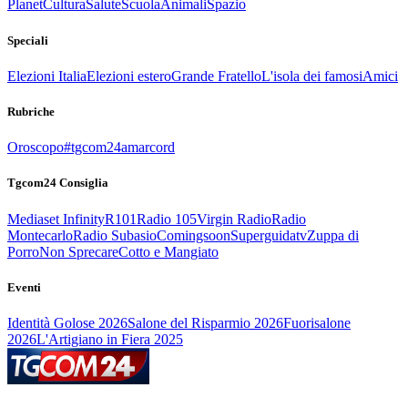
Planet
Cultura
Salute
Scuola
Animali
Spazio
Speciali
Elezioni Italia
Elezioni estero
Grande Fratello
L'isola dei famosi
Amici
Rubriche
Oroscopo
#tgcom24amarcord
Tgcom24 Consiglia
Mediaset Infinity
R101
Radio 105
Virgin Radio
Radio
Montecarlo
Radio Subasio
Comingsoon
Superguidatv
Zuppa di
Porro
Non Sprecare
Cotto e Mangiato
Eventi
Identità Golose 2026
Salone del Risparmio 2026
Fuorisalone
2026
L'Artigiano in Fiera 2025