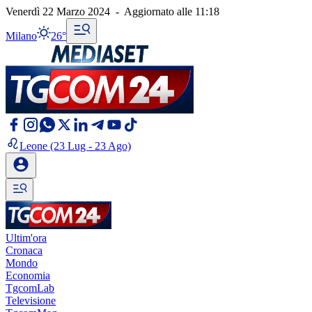
Venerdì 22 Marzo 2024
-
Aggiornato alle
11:18
Milano
26°
Leone
(23 Lug - 23 Ago)
Ultim'ora
Cronaca
Mondo
Economia
TgcomLab
Televisione