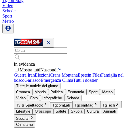
TgcomMag
Video
Schede
Sport
Meteo
In evidenza
Mostra tutti
Nascondi
Guerra Iran
Elezioni
Crans Montana
Epstein Files
Famiglia nel
bosco
Garlasco
Emergenza Clima
Tutti i dossier
Tutte le notizie del giorno
Cronaca
Mondo
Politica
Economia
Sport
Meteo
Video
Foto
Infografiche
Schede
Tv & Spettacolo
TgcomLab
TgcomMag
TgTech
Lifestyle
Oroscopo
Salute
Skuola
Cultura
Animali
Speciali
Chi siamo