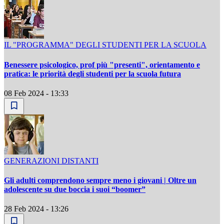
IL "PROGRAMMA" DEGLI STUDENTI PER LA SCUOLA
Benessere psicologico, prof più "presenti", orientamento e
pratica: le priorità degli studenti per la scuola futura
08 Feb 2024 - 13:33
GENERAZIONI DISTANTI
Gli adulti comprendono sempre meno i giovani | Oltre un
adolescente su due boccia i suoi “boomer”
28 Feb 2024 - 13:26