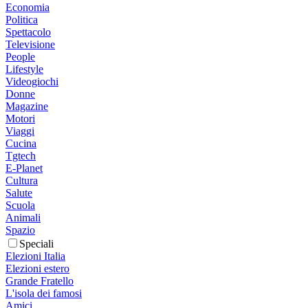
Economia
Politica
Spettacolo
Televisione
People
Lifestyle
Videogiochi
Donne
Magazine
Motori
Viaggi
Cucina
Tgtech
E-Planet
Cultura
Salute
Scuola
Animali
Spazio
Speciali
Elezioni Italia
Elezioni estero
Grande Fratello
L'isola dei famosi
Amici