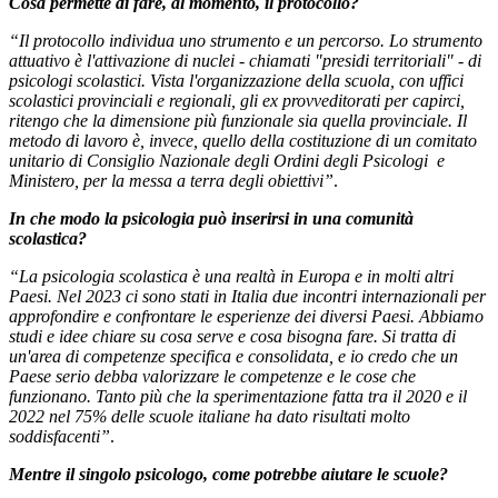
Cosa permette di fare, al momento, il protocollo?
“Il protocollo individua uno strumento e un percorso. Lo strumento
attuativo è l'attivazione di nuclei - chiamati "presidi territoriali" - di
psicologi scolastici. Vista l'organizzazione della scuola, con uffici
scolastici provinciali e regionali, gli ex provveditorati per capirci,
ritengo che la dimensione più funzionale sia quella provinciale. Il
metodo di lavoro è, invece, quello della costituzione di un comitato
unitario di Consiglio Nazionale degli Ordini degli Psicologi e
Ministero, per la messa a terra degli obiettivi”
.
In che modo la psicologia può inserirsi in una comunità
scolastica?
“La psicologia scolastica è una realtà in Europa e in molti altri
Paesi. Nel 2023 ci sono stati in Italia due incontri internazionali per
approfondire e confrontare le esperienze dei diversi Paesi. Abbiamo
studi e idee chiare su cosa serve e cosa bisogna fare. Si tratta di
un'area di competenze specifica e consolidata, e io credo che un
Paese serio debba valorizzare le competenze e le cose che
funzionano. Tanto più che la sperimentazione fatta tra il 2020 e il
2022 nel 75% delle scuole italiane ha dato risultati molto
soddisfacenti”
.
Mentre il singolo psicologo, come potrebbe aiutare le scuole?