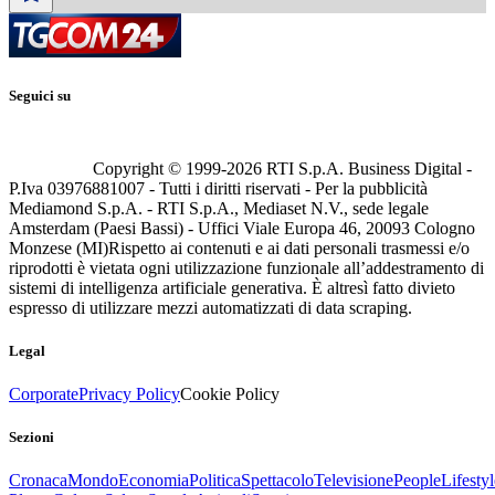
Seguici su
Copyright © 1999-
2026
RTI S.p.A. Business Digital -
P.Iva 03976881007 - Tutti i diritti riservati - Per la pubblicità
Mediamond S.p.A. - RTI S.p.A., Mediaset N.V., sede legale
Amsterdam (Paesi Bassi) - Uffici Viale Europa 46, 20093 Cologno
Monzese (MI)
Rispetto ai contenuti e ai dati personali trasmessi e/o
riprodotti è vietata ogni utilizzazione funzionale all’addestramento di
sistemi di intelligenza artificiale generativa. È altresì fatto divieto
espresso di utilizzare mezzi automatizzati di data scraping.
Legal
Corporate
Privacy Policy
Cookie Policy
Sezioni
Cronaca
Mondo
Economia
Politica
Spettacolo
Televisione
People
Lifestyl