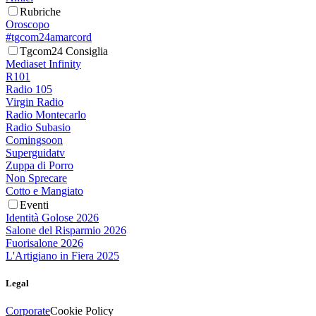
Rubriche
Oroscopo
#tgcom24amarcord
Tgcom24 Consiglia
Mediaset Infinity
R101
Radio 105
Virgin Radio
Radio Montecarlo
Radio Subasio
Comingsoon
Superguidatv
Zuppa di Porro
Non Sprecare
Cotto e Mangiato
Eventi
Identità Golose 2026
Salone del Risparmio 2026
Fuorisalone 2026
L'Artigiano in Fiera 2025
Legal
Corporate
Cookie Policy