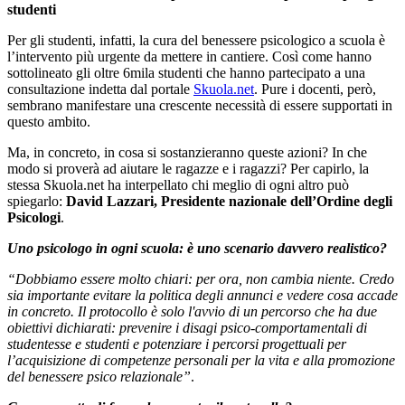
studenti
Per gli studenti, infatti, la cura del benessere psicologico a scuola è
l’intervento più urgente da mettere in cantiere. Così come hanno
sottolineato gli oltre 6mila studenti che hanno partecipato a una
consultazione indetta dal portale
Skuola.net
. Pure i docenti, però,
sembrano manifestare una crescente necessità di essere supportati in
questo ambito.
Ma, in concreto, in cosa si sostanzieranno queste azioni? In che
modo si proverà ad aiutare le ragazze e i ragazzi? Per capirlo, la
stessa Skuola.net ha interpellato chi meglio di ogni altro può
spiegarlo:
David Lazzari, Presidente nazionale dell’Ordine degli
Psicologi
.
Uno psicologo in ogni scuola: è uno scenario davvero realistico?
“Dobbiamo essere molto chiari: per ora, non cambia niente. Credo
sia importante evitare la politica degli annunci e vedere cosa accade
in concreto. Il protocollo è solo l'avvio di un percorso che ha due
obiettivi dichiarati: prevenire i disagi psico-comportamentali di
studentesse e studenti e potenziare i percorsi progettuali per
l’acquisizione di competenze personali per la vita e alla promozione
del benessere psico relazionale”
.