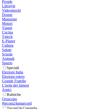
People
Lifestyle
Videogiochi
Donne
Magazine
Motori
Viaggi
Cucina
Tgtech
E-Planet
Cultura
Salute
Scuola
Animali
Spazio
Speciali
Elezioni Italia
Elezioni estero
Grande Fratello
L'isola dei famosi
Amici
Rubriche
Oroscopo
#tgcom24amarcord
Tgcom24 Consiglia