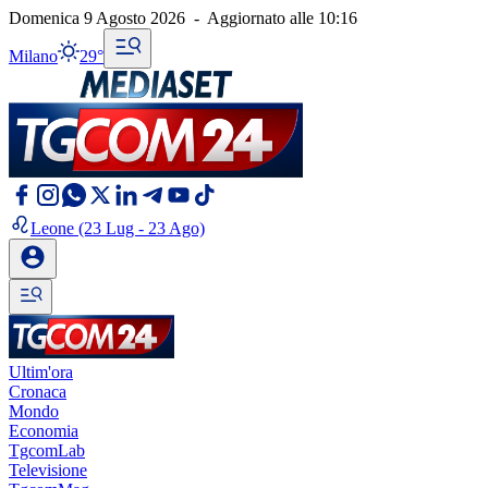
Domenica 9 Agosto 2026
-
Aggiornato alle
10:16
Milano
29°
Leone
(23 Lug - 23 Ago)
Ultim'ora
Cronaca
Mondo
Economia
TgcomLab
Televisione