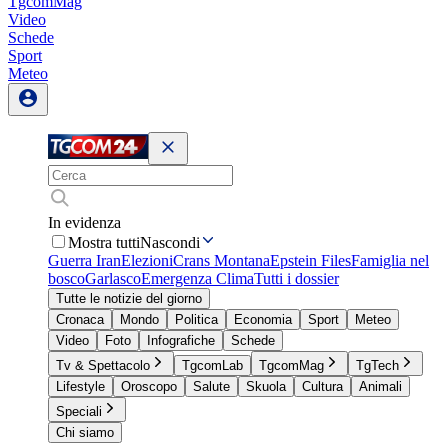
TgcomMag
Video
Schede
Sport
Meteo
In evidenza
Mostra tutti
Nascondi
Guerra Iran
Elezioni
Crans Montana
Epstein Files
Famiglia nel
bosco
Garlasco
Emergenza Clima
Tutti i dossier
Tutte le notizie del giorno
Cronaca
Mondo
Politica
Economia
Sport
Meteo
Video
Foto
Infografiche
Schede
Tv & Spettacolo
TgcomLab
TgcomMag
TgTech
Lifestyle
Oroscopo
Salute
Skuola
Cultura
Animali
Speciali
Chi siamo