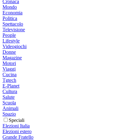
Cronaca
Mondo
Economia
Politica
Spettacolo
Televisione
People
Lifestyle
Videogiochi
Donne
Magazine
Motori
Viaggi
Cucina
Tgtech
E-Planet
Cultura
Salute
Scuola
Animali
Spazio
Speciali
Elezioni Italia
Elezioni estero
Grande Fratello