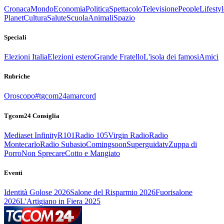
Cronaca
Mondo
Economia
Politica
Spettacolo
Televisione
People
Lifestyl
Planet
Cultura
Salute
Scuola
Animali
Spazio
Speciali
Elezioni Italia
Elezioni estero
Grande Fratello
L'isola dei famosi
Amici
Rubriche
Oroscopo
#tgcom24amarcord
Tgcom24 Consiglia
Mediaset Infinity
R101
Radio 105
Virgin Radio
Radio
Montecarlo
Radio Subasio
Comingsoon
Superguidatv
Zuppa di
Porro
Non Sprecare
Cotto e Mangiato
Eventi
Identità Golose 2026
Salone del Risparmio 2026
Fuorisalone
2026
L'Artigiano in Fiera 2025