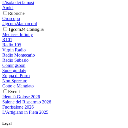
L'isola dei famosi
Amici
Rubriche
Oroscopo
#tgcom24amarcord
Tgcom24 Consiglia
Mediaset Infinity
R101
Radio 105
Virgin Radio
Radio Montecarlo
Radio Subasio
Comingsoon
Superguidatv
Zuppa di Porro
Non Sprecare
Cotto e Mangiato
Eventi
Identità Golose 2026
Salone del Risparmio 2026
Fuorisalone 2026
L'Artigiano in Fiera 2025
Legal