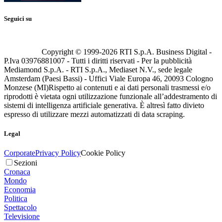
Seguici su
Copyright © 1999-
2026
RTI S.p.A. Business Digital -
P.Iva 03976881007 - Tutti i diritti riservati - Per la pubblicità
Mediamond S.p.A. - RTI S.p.A., Mediaset N.V., sede legale
Amsterdam (Paesi Bassi) - Uffici Viale Europa 46, 20093 Cologno
Monzese (MI)
Rispetto ai contenuti e ai dati personali trasmessi e/o
riprodotti è vietata ogni utilizzazione funzionale all’addestramento di
sistemi di intelligenza artificiale generativa. È altresì fatto divieto
espresso di utilizzare mezzi automatizzati di data scraping.
Legal
Corporate
Privacy Policy
Cookie Policy
Sezioni
Cronaca
Mondo
Economia
Politica
Spettacolo
Televisione