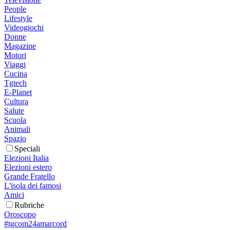
People
Lifestyle
Videogiochi
Donne
Magazine
Motori
Viaggi
Cucina
Tgtech
E-Planet
Cultura
Salute
Scuola
Animali
Spazio
Speciali
Elezioni Italia
Elezioni estero
Grande Fratello
L'isola dei famosi
Amici
Rubriche
Oroscopo
#tgcom24amarcord