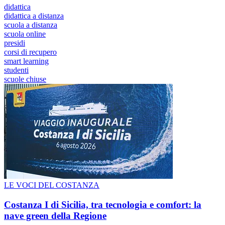
didattica
didattica a distanza
scuola a distanza
scuola online
presidi
corsi di recupero
smart learning
studenti
scuole chiuse
LE VOCI DEL COSTANZA
Costanza I di Sicilia, tra tecnologia e comfort: la
nave green della Regione