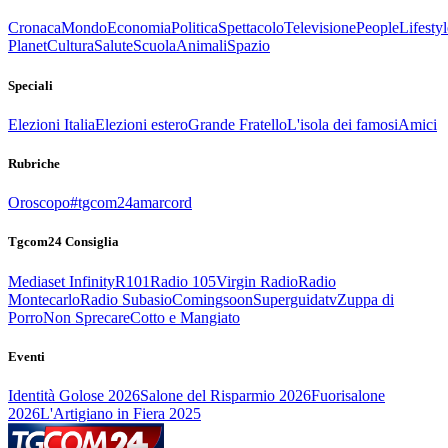
Cronaca
Mondo
Economia
Politica
Spettacolo
Televisione
People
Lifestyl
Planet
Cultura
Salute
Scuola
Animali
Spazio
Speciali
Elezioni Italia
Elezioni estero
Grande Fratello
L'isola dei famosi
Amici
Rubriche
Oroscopo
#tgcom24amarcord
Tgcom24 Consiglia
Mediaset Infinity
R101
Radio 105
Virgin Radio
Radio
Montecarlo
Radio Subasio
Comingsoon
Superguidatv
Zuppa di
Porro
Non Sprecare
Cotto e Mangiato
Eventi
Identità Golose 2026
Salone del Risparmio 2026
Fuorisalone
2026
L'Artigiano in Fiera 2025