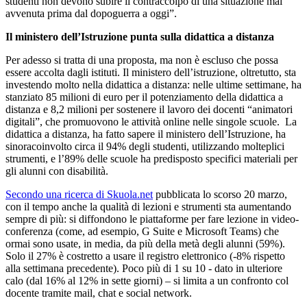
studenti non devono subire il contraccolpo di una situazione mai
avvenuta prima dal dopoguerra a oggi”.
Il ministero dell’Istruzione punta sulla didattica a distanza
Per adesso si tratta di una proposta, ma non è escluso che possa
essere accolta dagli istituti. Il ministero dell’istruzione, oltretutto, sta
investendo molto nella didattica a distanza: nelle ultime settimane, ha
stanziato 85 milioni di euro per il potenziamento della didattica a
distanza e 8,2 milioni per sostenere il lavoro dei docenti “animatori
digitali”, che promuovono le attività online nelle singole scuole. La
didattica a distanza, ha fatto sapere il ministero dell’Istruzione, ha
sinoracoinvolto circa il 94% degli studenti, utilizzando molteplici
strumenti, e l’89% delle scuole ha predisposto specifici materiali per
gli alunni con disabilità.
Secondo una ricerca di Skuola.net
pubblicata lo scorso 20 marzo,
con il tempo anche la qualità di lezioni e strumenti sta aumentando
sempre di più: si diffondono le piattaforme per fare lezione in video-
conferenza (come, ad esempio, G Suite e Microsoft Teams) che
ormai sono usate, in media, da più della metà degli alunni (59%).
Solo il 27% è costretto a usare il registro elettronico (-8% rispetto
alla settimana precedente). Poco più di 1 su 10 - dato in ulteriore
calo (dal 16% al 12% in sette giorni) – si limita a un confronto col
docente tramite mail, chat e social network.