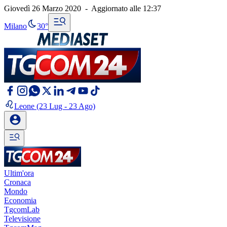
Giovedì 26 Marzo 2020
-
Aggiornato alle
12:37
Milano
30°
Leone
(23 Lug - 23 Ago)
Ultim'ora
Cronaca
Mondo
Economia
TgcomLab
Televisione