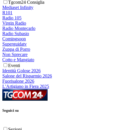
Tgcom24 Consiglia
Mediaset Infinity
R101
Radio 105
Virgin Radio
Radio Montecarlo
Radio Subasio
Comingsoon
Superguidatv
Zuppa di Porro
Non Sprecare
Cotto e Mangiato
Eventi
Identità Golose 2026
Salone del Risparmio 2026
Fuorisalone 2026
L'Artigiano in Fiera 2025
Seguici su
Sezioni