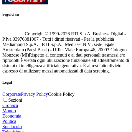
Seguici su
Copyright © 1999-
2026
RTI S.p.A. Business Digital -
P.Iva 03976881007 - Tutti i diritti riservati - Per la pubblicità
Mediamond S.p.A. - RTI S.p.A., Mediaset N.V., sede legale
Amsterdam (Paesi Bassi) - Uffici Viale Europa 46, 20093 Cologno
Monzese (MI)
Rispetto ai contenuti e ai dati personali trasmessi e/o
riprodotti è vietata ogni utilizzazione funzionale all’addestramento di
sistemi di intelligenza artificiale generativa. È altresì fatto divieto
espresso di utilizzare mezzi automatizzati di data scraping.
Legal
Corporate
Privacy Policy
Cookie Policy
Sezioni
Cronaca
Mondo
Economia
Politica
Spettacolo
Televisione