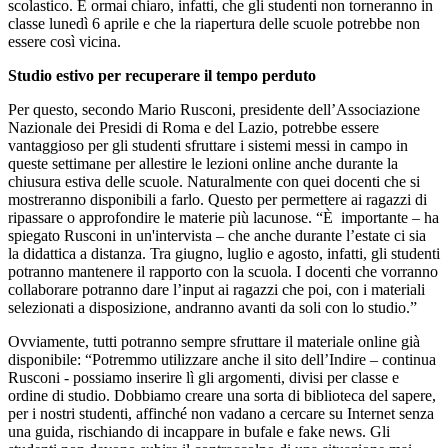
scolastico. È ormai chiaro, infatti, che gli studenti non torneranno in
classe lunedì 6 aprile e che la riapertura delle scuole potrebbe non
essere così vicina.
Studio estivo per recuperare il tempo perduto
Per questo, secondo Mario Rusconi, presidente dell’Associazione
Nazionale dei Presidi di Roma e del Lazio, potrebbe essere
vantaggioso per gli studenti sfruttare i sistemi messi in campo in
queste settimane per allestire le lezioni online anche durante la
chiusura estiva delle scuole. Naturalmente con quei docenti che si
mostreranno disponibili a farlo. Questo per permettere ai ragazzi di
ripassare o approfondire le materie più lacunose. “È importante – ha
spiegato Rusconi in un'intervista – che anche durante l’estate ci sia
la didattica a distanza. Tra giugno, luglio e agosto, infatti, gli studenti
potranno mantenere il rapporto con la scuola. I docenti che vorranno
collaborare potranno dare l’input ai ragazzi che poi, con i materiali
selezionati a disposizione, andranno avanti da soli con lo studio.”
Ovviamente, tutti potranno sempre sfruttare il materiale online già
disponibile: “Potremmo utilizzare anche il sito dell’Indire – continua
Rusconi - possiamo inserire lì gli argomenti, divisi per classe e
ordine di studio. Dobbiamo creare una sorta di biblioteca del sapere,
per i nostri studenti, affinché non vadano a cercare su Internet senza
una guida, rischiando di incappare in bufale e fake news. Gli