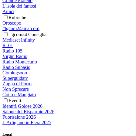
Grande Fratello
L'isola dei famosi
Amici
Rubriche
Oroscopo
#tgcom24amarcord
Tgcom24 Consiglia
Mediaset Infinity
R101
Radio 105
Virgin Radio
Radio Montecarlo
Radio Subasio
Comingsoon
Superguidatv
Zuppa di Porro
Non Sprecare
Cotto e Mangiato
Eventi
Identità Golose 2026
Salone del Risparmio 2026
Fuorisalone 2026
L'Artigiano in Fiera 2025
Legal