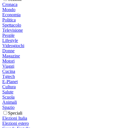
Cronaca
Mondo
Economia
Politica
Spettacolo
Televisione
People
Lifestyle
Videogiochi
Donne
Magazine
Motori
Viaggi
Cucina
Tgtech
E-Planet
Cultura
Salute
Scuola
Animali
Spazio
Speciali
Elezioni Italia
Elezioni estero