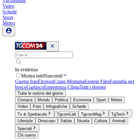
TgcomMag
Video
Schede
Sport
Meteo
In evidenza
Mostra tutti
Nascondi
Guerra Iran
Elezioni
Crans Montana
Epstein Files
Famiglia nel
bosco
Garlasco
Emergenza Clima
Tutti i dossier
Tutte le notizie del giorno
Cronaca
Mondo
Politica
Economia
Sport
Meteo
Video
Foto
Infografiche
Schede
Tv & Spettacolo
TgcomLab
TgcomMag
TgTech
Lifestyle
Oroscopo
Salute
Skuola
Cultura
Animali
Speciali
Chi siamo