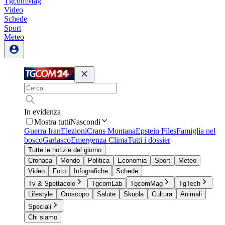
TgcomMag
Video
Schede
Sport
Meteo
In evidenza
Mostra tutti
Nascondi
Guerra Iran
Elezioni
Crans Montana
Epstein Files
Famiglia nel
bosco
Garlasco
Emergenza Clima
Tutti i dossier
Tutte le notizie del giorno
Cronaca
Mondo
Politica
Economia
Sport
Meteo
Video
Foto
Infografiche
Schede
Tv & Spettacolo
TgcomLab
TgcomMag
TgTech
Lifestyle
Oroscopo
Salute
Skuola
Cultura
Animali
Speciali
Chi siamo