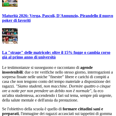
Maturità 2026: Verga, Pascoli, D'Annunzio, Pirandello il nuovo
poker di favoriti
La "strage" delle matricole: oltre il 15% fugge o cambia corso
già al primo anno di università
Le testimonianze si susseguono e raccontano di
agende
insostenibili
: due o tre verifiche nello stesso giorno, interrogazioni a
sorpresa fissate nelle uniche "finestre" libere e carichi di compiti a
casa che non tengono conto del tempo materiale a disposizione dei
ragazzi.
"Siamo studenti, non macchine. Dormire quattro o cinque
ore a notte per non prendere un debito non è normale"
, fa eco
un'altra studentessa, accendendo i fari sul tema, sempre più urgente,
della salute mentale e dell'ansia da prestazione.
Se l'obiettivo della scuola è quello di
formare cittadini sani e
preparati
, l'immagine dei ragazzi accasciati sui tappetini di gomma