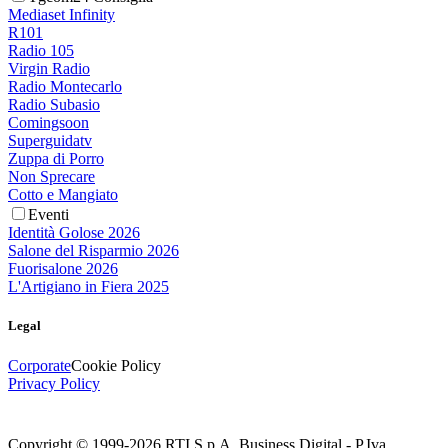
Mediaset Infinity
R101
Radio 105
Virgin Radio
Radio Montecarlo
Radio Subasio
Comingsoon
Superguidatv
Zuppa di Porro
Non Sprecare
Cotto e Mangiato
Eventi
Identità Golose 2026
Salone del Risparmio 2026
Fuorisalone 2026
L'Artigiano in Fiera 2025
Legal
Corporate
Cookie Policy
Privacy Policy
Copyright © 1999-
2026
RTI S.p.A. Business Digital - P.Iva