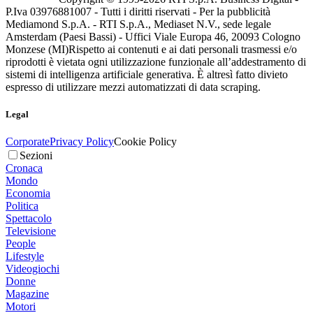
P.Iva 03976881007 - Tutti i diritti riservati - Per la pubblicità
Mediamond S.p.A. - RTI S.p.A., Mediaset N.V., sede legale
Amsterdam (Paesi Bassi) - Uffici Viale Europa 46, 20093 Cologno
Monzese (MI)
Rispetto ai contenuti e ai dati personali trasmessi e/o
riprodotti è vietata ogni utilizzazione funzionale all’addestramento di
sistemi di intelligenza artificiale generativa. È altresì fatto divieto
espresso di utilizzare mezzi automatizzati di data scraping.
Legal
Corporate
Privacy Policy
Cookie Policy
Sezioni
Cronaca
Mondo
Economia
Politica
Spettacolo
Televisione
People
Lifestyle
Videogiochi
Donne
Magazine
Motori