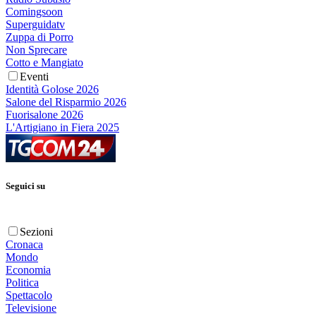
Comingsoon
Superguidatv
Zuppa di Porro
Non Sprecare
Cotto e Mangiato
Eventi
Identità Golose 2026
Salone del Risparmio 2026
Fuorisalone 2026
L'Artigiano in Fiera 2025
Seguici su
Sezioni
Cronaca
Mondo
Economia
Politica
Spettacolo
Televisione