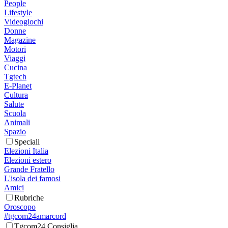
People
Lifestyle
Videogiochi
Donne
Magazine
Motori
Viaggi
Cucina
Tgtech
E-Planet
Cultura
Salute
Scuola
Animali
Spazio
Speciali
Elezioni Italia
Elezioni estero
Grande Fratello
L'isola dei famosi
Amici
Rubriche
Oroscopo
#tgcom24amarcord
Tgcom24 Consiglia