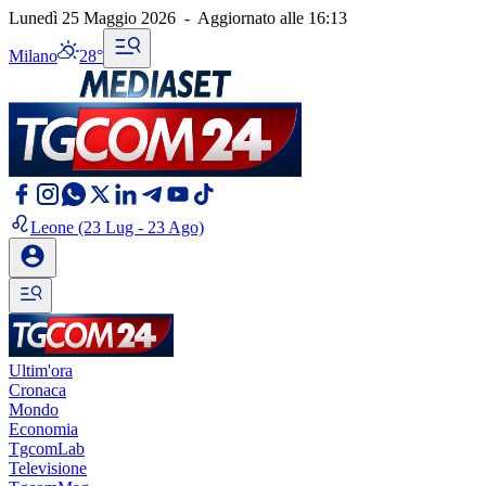
Lunedì 25 Maggio 2026
-
Aggiornato alle
16:13
Milano
28°
Leone
(23 Lug - 23 Ago)
Ultim'ora
Cronaca
Mondo
Economia
TgcomLab
Televisione