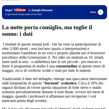
La notte porta consiglio, ma toglie il
sonno: i dati
I risultati di questo instant poll - che ha visto la partecipazione di
oltre 2.000 utenti - non lasciano spazio a interpretazioni e
trasformano l'aneddoto in un vero e proprio allarme per il benessere
psicofisico della Generazione Z. Per oltre sei studenti su 10, infatti,
tirare tardi la sera - o addirittura fare le ore piccole - per riuscire a
finire il programma di studio è una
consuetudine
in questo mese di
maggio, ricco di verifiche scritte e orali per tutte le materie.
Analizzando il dato nel dettaglio, emerge una spaccatura interessante
sulle tempistiche di questo "
burnout
"
scolastico
. Circa il 20% dei
ragazzi dichiara di vivere questa situazione di forte stress e studio
notturno prevalentemente durante il rush finale, ovvero nel mese di
maggio, quando i professori si affannano per recuperare i voti
mancanti prima degli scrutini.
Ma il dato più allarmante riguarda il "
grosso
" degli studenti: per più