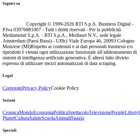
Seguici su
Copyright © 1999-
2026
RTI S.p.A. Business Digital -
P.Iva 03976881007 - Tutti i diritti riservati - Per la pubblicità
Mediamond S.p.A. - RTI S.p.A., Mediaset N.V., sede legale
Amsterdam (Paesi Bassi) - Uffici Viale Europa 46, 20093 Cologno
Monzese (MI)
Rispetto ai contenuti e ai dati personali trasmessi e/o
riprodotti è vietata ogni utilizzazione funzionale all’addestramento di
sistemi di intelligenza artificiale generativa. È altresì fatto divieto
espresso di utilizzare mezzi automatizzati di data scraping.
Legal
Corporate
Privacy Policy
Cookie Policy
Sezioni
Cronaca
Mondo
Economia
Politica
Spettacolo
Televisione
People
Lifestyl
Planet
Cultura
Salute
Scuola
Animali
Spazio
Speciali