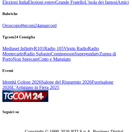
Elezioni Italia
Elezioni estero
Grande Fratello
L'isola dei famosi
Amici
Rubriche
Oroscopo
#tgcom24amarcord
Tgcom24 Consiglia
Mediaset Infinity
R101
Radio 105
Virgin Radio
Radio
Montecarlo
Radio Subasio
Comingsoon
Superguidatv
Zuppa di
Porro
Non Sprecare
Cotto e Mangiato
Eventi
Identità Golose 2026
Salone del Risparmio 2026
Fuorisalone
2026
L'Artigiano in Fiera 2025
Seguici su
Copyright © 1999-
2026
RTI S.p.A. Business Digital -