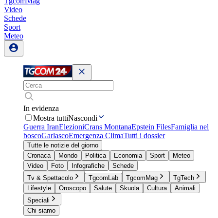
TgcomMag
Video
Schede
Sport
Meteo
In evidenza
Mostra tutti
Nascondi
Guerra Iran
Elezioni
Crans Montana
Epstein Files
Famiglia nel
bosco
Garlasco
Emergenza Clima
Tutti i dossier
Tutte le notizie del giorno
Cronaca
Mondo
Politica
Economia
Sport
Meteo
Video
Foto
Infografiche
Schede
Tv & Spettacolo
TgcomLab
TgcomMag
TgTech
Lifestyle
Oroscopo
Salute
Skuola
Cultura
Animali
Speciali
Chi siamo