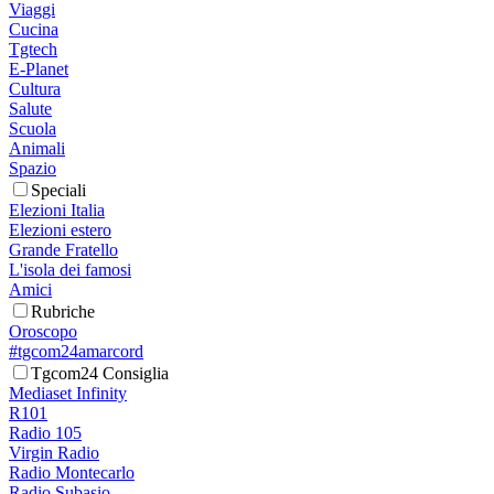
Viaggi
Cucina
Tgtech
E-Planet
Cultura
Salute
Scuola
Animali
Spazio
Speciali
Elezioni Italia
Elezioni estero
Grande Fratello
L'isola dei famosi
Amici
Rubriche
Oroscopo
#tgcom24amarcord
Tgcom24 Consiglia
Mediaset Infinity
R101
Radio 105
Virgin Radio
Radio Montecarlo
Radio Subasio