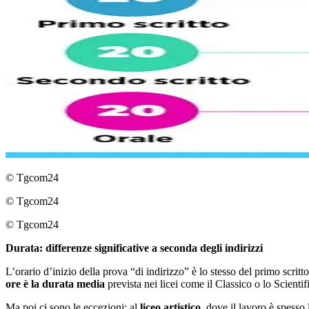
© Tgcom24
© Tgcom24
© Tgcom24
Durata: differenze significative a seconda degli indirizzi
L’orario d’inizio della prova “di indirizzo” è lo stesso del primo scritto
ore è la durata media
prevista nei licei come il Classico o lo Scienti
Ma poi ci sono le eccezioni: al
liceo artistico
, dove il lavoro è spesso 