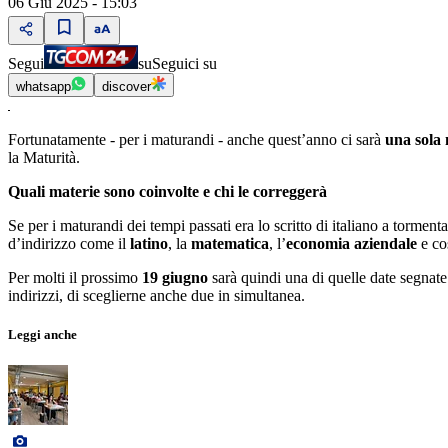
06 Giu 2025 - 15:03
Segui
su
Seguici su
whatsapp
discover
Fortunatamente - per i maturandi - anche quest’anno ci sarà
una sola 
la Maturità.
Quali materie sono coinvolte e chi le correggerà
Se per i maturandi dei tempi passati era lo scritto di italiano a torment
d’indirizzo come il
latino
, la
matematica
, l’
economia aziendale
e co
Per molti il prossimo
19 giugno
sarà quindi una di quelle date segnate
indirizzi, di sceglierne anche due in simultanea.
Leggi anche