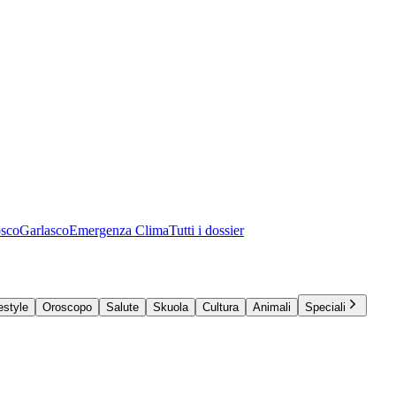
osco
Garlasco
Emergenza Clima
Tutti i dossier
estyle
Oroscopo
Salute
Skuola
Cultura
Animali
Speciali