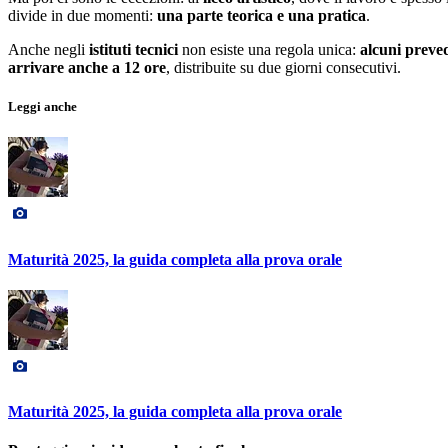
divide in due momenti:
una parte teorica e una pratica
.
Anche negli
istituti tecnici
non esiste una regola unica:
alcuni preved
arrivare anche a 12 ore
, distribuite su due giorni consecutivi.
Leggi anche
Maturità 2025, la guida completa alla prova orale
Maturità 2025, la guida completa alla prova orale