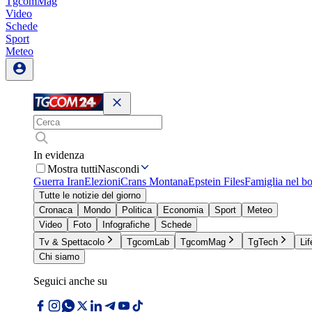
TgcomMag
Video
Schede
Sport
Meteo
In evidenza
Mostra tutti
Nascondi
Guerra Iran
Elezioni
Crans Montana
Epstein Files
Famiglia nel b
Tutte le notizie del giorno
Cronaca
Mondo
Politica
Economia
Sport
Meteo
Video
Foto
Infografiche
Schede
Tv & Spettacolo
TgcomLab
TgcomMag
TgTech
Lif
Chi siamo
Seguici anche su