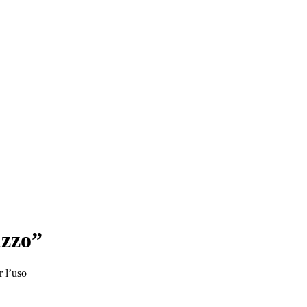
izzo”
r l’uso