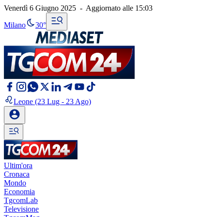
Venerdì 6 Giugno 2025
-
Aggiornato alle
15:03
Milano
30°
Leone
(23 Lug - 23 Ago)
Ultim'ora
Cronaca
Mondo
Economia
TgcomLab
Televisione