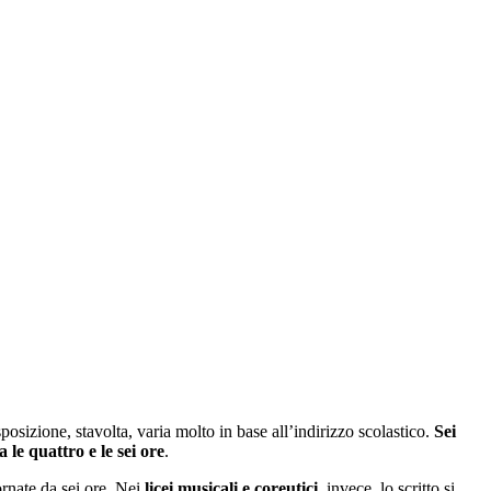
osizione, stavolta, varia molto in base all’indirizzo scolastico.
Sei
ra le quattro e le sei ore
.
ornate da sei ore. Nei
licei musicali e coreutici
, invece, lo scritto si