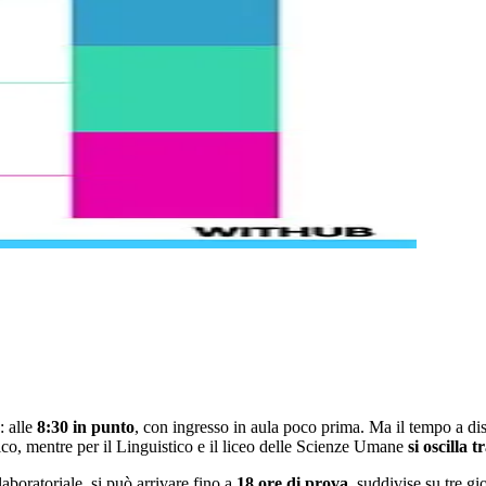
: alle
8:30 in punto
, con ingresso in aula poco prima. Ma il tempo a disp
fico, mentre per il Linguistico e il liceo delle Scienze Umane
si oscilla t
laboratoriale, si può arrivare fino a
18 ore di prova
, suddivise su tre gi