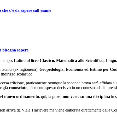
 che c’è da sapere sull’esame
sa bisogna sapere
da tempo:
Latino al liceo Classico, Matematica allo Scientifico, Lingu
i tecnici (ex ragioneria),
Geopedologia, Economia ed Estimo per Costr
 indirizzo scolastico.
 scorsa edizione, praticamente ovunque la seconda prova sarà affidata a
e già conosciuto
, elemento spesso decisivo in un contesto ad alta pres
i del nuovo ordinamento
: qui, la prova
non verte su una disciplina
in s
, non arriva da Viale Trastevere ma viene elaborata direttamente dalla Co