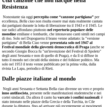
Una canzone che non nacque nella
Resistenza
Nonostante sia oggi
percepita come “canzone partigiana”
per
eccellenza,
Bella ciao
non risulta essere mai stata realmente cantata
dai partigiani durante la lotta di liberazione tra il 1943 e il 1945. Le
sue radici affondano piuttosto
nel repertorio popolare delle
mondine
emiliane e lombarde, che intonavano canti simili nei campi
di riso. Solo nel Dopoguerra il brano venne adattato: la "versione
partigiana" di Bella Ciao venne
presentata solo nel 1947 al
Festival mondiale della gioventù democratica di Praga
(anche se
secondo Giorgio Bocca fu "un'invenzione del Festival di Spoleto"
degli anni Sessanta e non di quello di Praga), e da lì si diffuse in
tutto il mondo nei circuiti della sinistra e del folklore politico. Ma
solo nel 1953 il testo venne pubblicato per la prima volta, dalla
rivista La Lapa, periodico di Rieti.
Dalle piazze italiane al mondo
Negli anni Sessanta e Settanta Bella ciao divenne un vero e proprio
inno antifascista
, presente nelle manifestazioni studentesche e nei
cortei sindacali. Da allora il canto ha
varcato i confini nazionali
: è
stato intonato nelle piazze della Grecia e della Turchia, in Cile
durante la dittatura, fino ad arrivare più recentemente ai movimenti