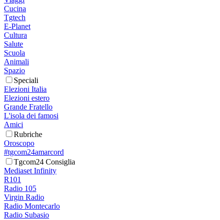
Cucina
Tgtech
E-Planet
Cultura
Salute
Scuola
Animali
Spazio
Speciali
Elezioni Italia
Elezioni estero
Grande Fratello
L'isola dei famosi
Amici
Rubriche
Oroscopo
#tgcom24amarcord
Tgcom24 Consiglia
Mediaset Infinity
R101
Radio 105
Virgin Radio
Radio Montecarlo
Radio Subasio