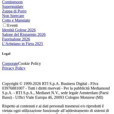
Comingsoon
Superguidatv
Zuppa di Porro
Non Sprecare
Cotto e Mangiato
Eventi
Identità Golose 2026
Salone del Risparmio 2026
Fuorisalone 2026
L'Artigiano in Fiera 2025
Legal
Corporate
Cookie Policy
Privacy Policy
Copyright © 1999-
2026
RTI S.p.A. Business Digital - P.Iva
03976881007 - Tutti i diritti riservati - Per la pubblicità Mediamond
S.p.A. - RTI S.p.A., Mediaset N.V., sede legale Amsterdam (Paesi
Bassi) - Uffici Viale Europa 46, 20093 Cologno Monzese (MI)
Rispetto ai contenuti e ai dati personali trasmessi e/o riprodotti è
vietata ogni utilizzazione funzionale all’addestramento di sistemi di