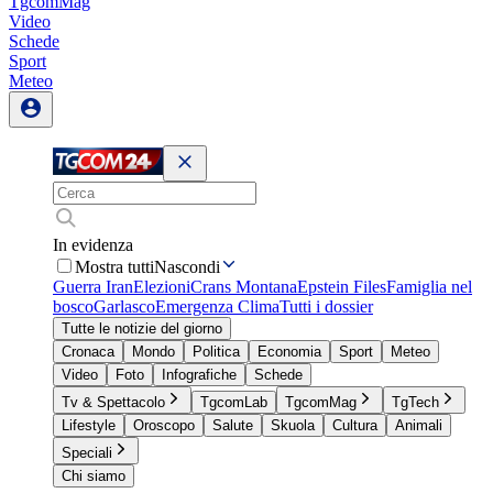
TgcomMag
Video
Schede
Sport
Meteo
In evidenza
Mostra tutti
Nascondi
Guerra Iran
Elezioni
Crans Montana
Epstein Files
Famiglia nel
bosco
Garlasco
Emergenza Clima
Tutti i dossier
Tutte le notizie del giorno
Cronaca
Mondo
Politica
Economia
Sport
Meteo
Video
Foto
Infografiche
Schede
Tv & Spettacolo
TgcomLab
TgcomMag
TgTech
Lifestyle
Oroscopo
Salute
Skuola
Cultura
Animali
Speciali
Chi siamo