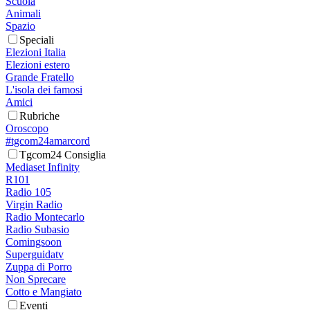
Scuola
Animali
Spazio
Speciali
Elezioni Italia
Elezioni estero
Grande Fratello
L'isola dei famosi
Amici
Rubriche
Oroscopo
#tgcom24amarcord
Tgcom24 Consiglia
Mediaset Infinity
R101
Radio 105
Virgin Radio
Radio Montecarlo
Radio Subasio
Comingsoon
Superguidatv
Zuppa di Porro
Non Sprecare
Cotto e Mangiato
Eventi