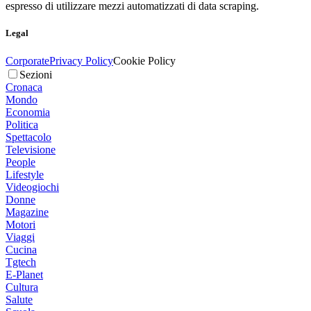
espresso di utilizzare mezzi automatizzati di data scraping.
Legal
Corporate
Privacy Policy
Cookie Policy
Sezioni
Cronaca
Mondo
Economia
Politica
Spettacolo
Televisione
People
Lifestyle
Videogiochi
Donne
Magazine
Motori
Viaggi
Cucina
Tgtech
E-Planet
Cultura
Salute