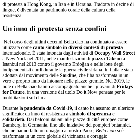
di protesta a Hong Kong, in Iran e in Ucraina. Tradotta in decine di
lingue, è diventata un patrimonio corale della cultura della
resistenza.
Un inno di protesta senza confini
Nel corso degli ultimi decenni Bella ciao ha continuato a essere
utilizzata come
canto simbolo in diversi contesti di protesta
internazionale. È stata intonata dagli attivisti di
Occupy Wall Street
a New York nel 2011, nelle manifestazioni di
piazza Taksim
a
Istanbul nel 2013 contro il governo Erdoğan e nelle lotte degli
indipendentisti curdi durante la guerra civile siriana. In Italia è stata
adottata dal movimento delle
Sardine
, che l’ha trasformata in un
vero e proprio inno da intonare nelle piazze gremite. Nel 2019, le
note di Bella ciao hanno accompagnato anche i giovani di
Fridays
for Future
, in una versione dal titolo Do it Now pensata per le
mobilitazioni sul clima.
Durante la
pandemia da Covid-19
, il canto ha assunto un ulteriore
significato: da inno di resistenza a
simbolo di speranza e
solidarietà
. Dai balconi italiani alle piazze di città europee come
Bamberg, in Germania, fino alle iniziative dei pompieri britannici,
che ne hanno fatto un omaggio al nostro Paese,
Bella ciao
si è
trasformata in un coro globale di vicinanza e coraggio.