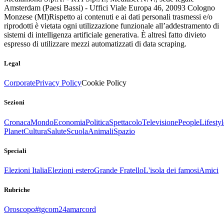
Amsterdam (Paesi Bassi) - Uffici Viale Europa 46, 20093 Cologno
Monzese (MI)
Rispetto ai contenuti e ai dati personali trasmessi e/o
riprodotti è vietata ogni utilizzazione funzionale all’addestramento di
sistemi di intelligenza artificiale generativa. È altresì fatto divieto
espresso di utilizzare mezzi automatizzati di data scraping.
Legal
Corporate
Privacy Policy
Cookie Policy
Sezioni
Cronaca
Mondo
Economia
Politica
Spettacolo
Televisione
People
Lifestyl
Planet
Cultura
Salute
Scuola
Animali
Spazio
Speciali
Elezioni Italia
Elezioni estero
Grande Fratello
L'isola dei famosi
Amici
Rubriche
Oroscopo
#tgcom24amarcord