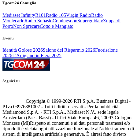
Tgcom24 Consiglia
Mediaset Infinity
R101
Radio 105
Virgin Radio
Radio
Montecarlo
Radio Subasio
Comingsoon
Superguidatv
Zuppa di
Porro
Non Sprecare
Cotto e Mangiato
Eventi
Identità Golose 2026
Salone del Risparmio 2026
Fuorisalone
2026
L'Artigiano in Fiera 2025
Seguici su
Copyright © 1999-
2026
RTI S.p.A. Business Digital -
P.Iva 03976881007 - Tutti i diritti riservati - Per la pubblicità
Mediamond S.p.A. - RTI S.p.A., Mediaset N.V., sede legale
Amsterdam (Paesi Bassi) - Uffici Viale Europa 46, 20093 Cologno
Monzese (MI)
Rispetto ai contenuti e ai dati personali trasmessi e/o
riprodotti è vietata ogni utilizzazione funzionale all’addestramento di
sistemi di intelligenza artificiale generativa. È altresì fatto divieto