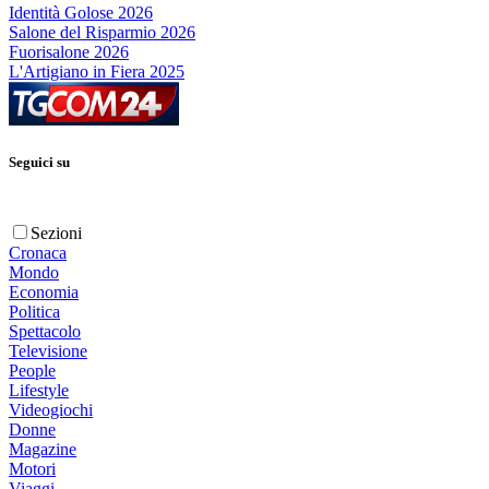
Identità Golose 2026
Salone del Risparmio 2026
Fuorisalone 2026
L'Artigiano in Fiera 2025
Seguici su
Sezioni
Cronaca
Mondo
Economia
Politica
Spettacolo
Televisione
People
Lifestyle
Videogiochi
Donne
Magazine
Motori
Viaggi