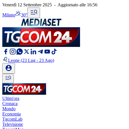
Venerdì 12 Settembre 2025
-
Aggiornato alle
16:56
Milano
30°
Leone
(23 Lug - 23 Ago)
Ultim'ora
Cronaca
Mondo
Economia
TgcomLab
Televisione