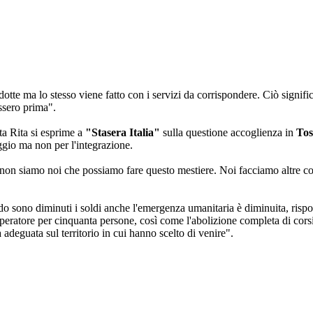
dotte ma lo stesso viene fatto con i servizi da corrispondere. Ciò signi
ssero prima".
ta Rita si esprime a
"Stasera Italia"
sulla questione accoglienza in
Tos
loggio ma non per l'integrazione.
 non siamo noi che possiamo fare questo mestiere. Noi facciamo altre cos
do sono diminuti i soldi anche l'emergenza umanitaria è diminuita, risp
atore per cinquanta persone, così come l'abolizione completa di corsi l
adeguata sul territorio in cui hanno scelto di venire".