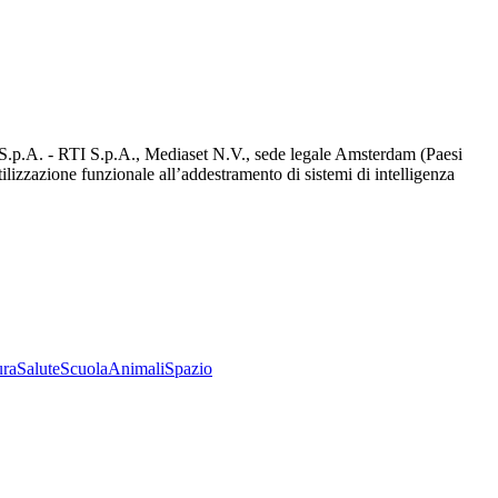
d S.p.A. - RTI S.p.A., Mediaset N.V., sede legale Amsterdam (Paesi
utilizzazione funzionale all’addestramento di sistemi di intelligenza
ura
Salute
Scuola
Animali
Spazio