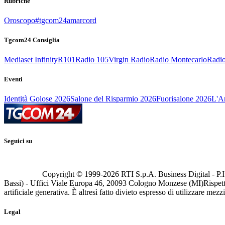
Rubriche
Oroscopo
#tgcom24amarcord
Tgcom24 Consiglia
Mediaset Infinity
R101
Radio 105
Virgin Radio
Radio Montecarlo
Radio
Eventi
Identità Golose 2026
Salone del Risparmio 2026
Fuorisalone 2026
L'Ar
Seguici su
Copyright © 1999-
2026
RTI S.p.A. Business Digital - P.I
Bassi) - Uffici Viale Europa 46, 20093 Cologno Monzese (MI)
Rispett
artificiale generativa. È altresì fatto divieto espresso di utilizzare mez
Legal