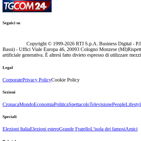
Seguici su
Copyright © 1999-
2026
RTI S.p.A. Business Digital - P.I
Bassi) - Uffici Viale Europa 46, 20093 Cologno Monzese (MI)
Rispett
artificiale generativa. È altresì fatto divieto espresso di utilizzare mez
Legal
Corporate
Privacy Policy
Cookie Policy
Sezioni
Cronaca
Mondo
Economia
Politica
Spettacolo
Televisione
People
Lifestyl
Speciali
Elezioni Italia
Elezioni estero
Grande Fratello
L'isola dei famosi
Amici