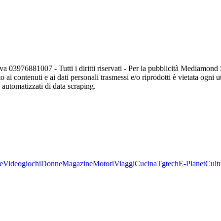
va 03976881007 - Tutti i diritti riservati - Per la pubblicità Mediamon
o ai contenuti e ai dati personali trasmessi e/o riprodotti è vietata ogni 
zi automatizzati di data scraping.
e
Videogiochi
Donne
Magazine
Motori
Viaggi
Cucina
Tgtech
E-Planet
Cult