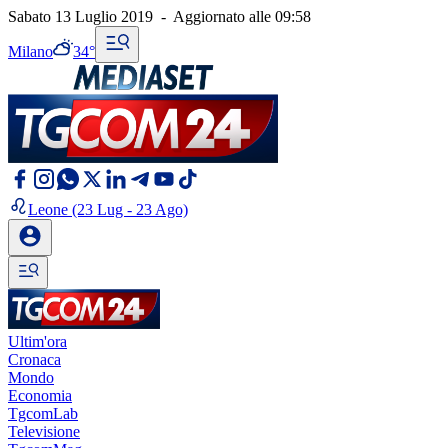
Sabato 13 Luglio 2019
-
Aggiornato alle
09:58
Milano
34°
Leone
(23 Lug - 23 Ago)
Ultim'ora
Cronaca
Mondo
Economia
TgcomLab
Televisione