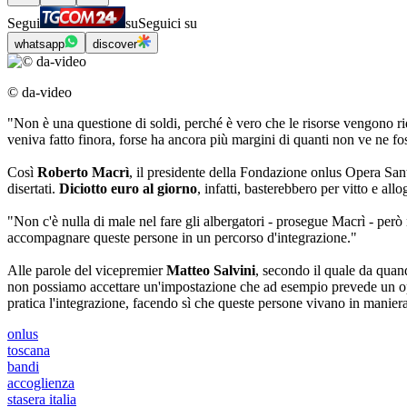
Segui
su
Seguici su
whatsapp
discover
© da-video
"Non è una questione di soldi, perché è vero che le risorse vengono ri
veniva fatto finora, forse ha ancora più margini di quanti non ve ne fo
Così
Roberto Macrì
, il presidente della Fondazione onlus Opera San
disertati.
Diciotto euro al giorno
, infatti, basterebbero per vitto e al
"Non c'è nulla di male nel fare gli albergatori - prosegue Macrì - però
accompagnare queste persone in un percorso d'integrazione."
Alle parole del vicepremier
Matteo Salvini
, secondo il quale da quan
non possiamo accettare un'impostazione che ad esempio prevede un oper
pratica l'integrazione, facendo sì che queste persone vivano in maniera 
onlus
toscana
bandi
accoglienza
stasera italia