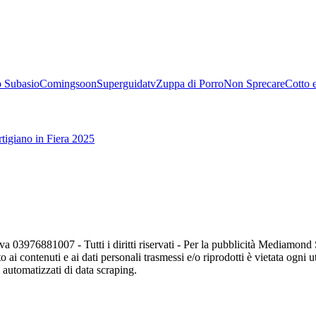
 Subasio
Comingsoon
Superguidatv
Zuppa di Porro
Non Sprecare
Cotto 
tigiano in Fiera 2025
va 03976881007 - Tutti i diritti riservati - Per la pubblicità Mediamon
o ai contenuti e ai dati personali trasmessi e/o riprodotti è vietata ogni 
zi automatizzati di data scraping.