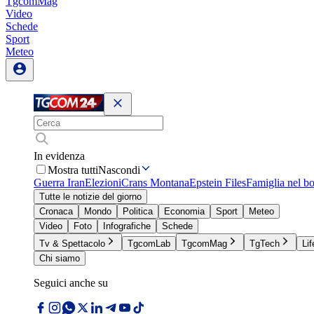
TgcomMag
Video
Schede
Sport
Meteo
In evidenza
Mostra tutti
Nascondi
Guerra Iran
Elezioni
Crans Montana
Epstein Files
Famiglia nel b
Tutte le notizie del giorno
Cronaca
Mondo
Politica
Economia
Sport
Meteo
Video
Foto
Infografiche
Schede
Tv & Spettacolo
TgcomLab
TgcomMag
TgTech
Lif
Chi siamo
Seguici anche su