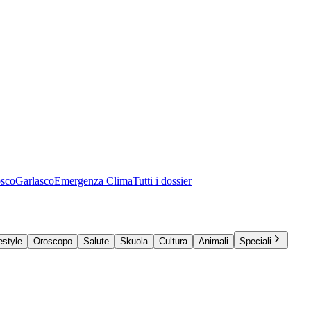
osco
Garlasco
Emergenza Clima
Tutti i dossier
estyle
Oroscopo
Salute
Skuola
Cultura
Animali
Speciali