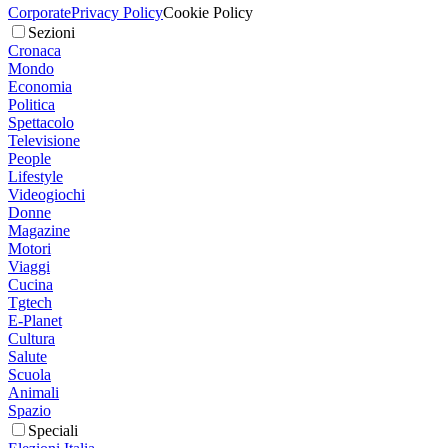
Corporate
Privacy Policy
Cookie Policy
Sezioni
Cronaca
Mondo
Economia
Politica
Spettacolo
Televisione
People
Lifestyle
Videogiochi
Donne
Magazine
Motori
Viaggi
Cucina
Tgtech
E-Planet
Cultura
Salute
Scuola
Animali
Spazio
Speciali