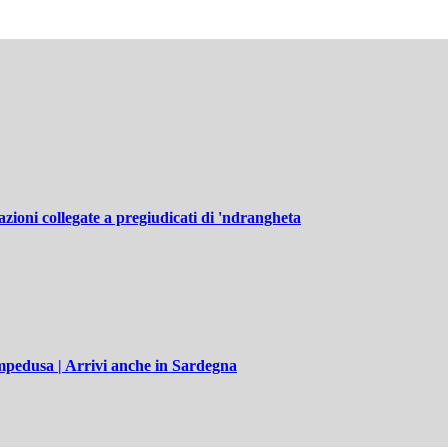
zzazioni collegate a pregiudicati di 'ndrangheta
Lampedusa | Arrivi anche in Sardegna