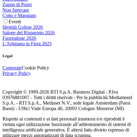
Zuppa di Porro
Non Sprecare
Cotto e Mangiato
Eventi
Identità Golose 2026
Salone del Risparmio 2026
Fuorisalone 2026
L'Artigiano in Fiera 2025
Legal
Corporate
Cookie Policy
Privacy Policy
Copyright © 1999-
2026
RTI S.p.A. Business Digital - P.Iva
03976881007 - Tutti i diritti riservati - Per la pubblicità Mediamond
S.p.A. - RTI S.p.A., Mediaset N.V., sede legale Amsterdam (Paesi
Bassi) - Uffici Viale Europa 46, 20093 Cologno Monzese (MI)
Rispetto ai contenuti e ai dati personali trasmessi e/o riprodotti è
vietata ogni utilizzazione funzionale all’addestramento di sistemi di
intelligenza artificiale generativa. È altresì fatto divieto espresso di
utilizzare mezzi automatizzati di data scraping.