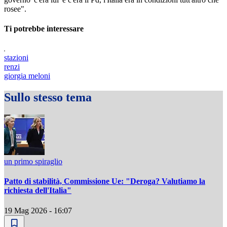
rosee".
Ti potrebbe interessare
stazioni
renzi
giorgia meloni
Sullo stesso tema
un primo spiraglio
Patto di stabilità, Commissione Ue: "Deroga? Valutiamo la
richiesta dell'Italia"
19 Mag 2026 - 16:07