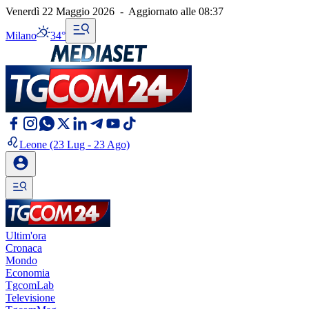
Venerdì 22 Maggio 2026
-
Aggiornato alle
08:37
Milano
34°
Leone
(23 Lug - 23 Ago)
Ultim'ora
Cronaca
Mondo
Economia
TgcomLab
Televisione