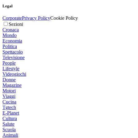
Legal
Corporate
Privacy Policy
Cookie Policy
Sezioni
Cronaca
Mondo
Economia
Politica
Spettacolo
Televisione
People
Lifestyle
Videogiochi
Donne
Magazine
Motori
Viaggi
Cucina
Tgtech
E-Planet
Cultura
Salute
Scuola
Animali