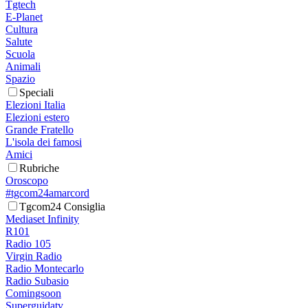
Tgtech
E-Planet
Cultura
Salute
Scuola
Animali
Spazio
Speciali
Elezioni Italia
Elezioni estero
Grande Fratello
L'isola dei famosi
Amici
Rubriche
Oroscopo
#tgcom24amarcord
Tgcom24 Consiglia
Mediaset Infinity
R101
Radio 105
Virgin Radio
Radio Montecarlo
Radio Subasio
Comingsoon
Superguidatv