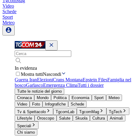
TgcomMag
Video
Schede
Sport
Meteo
In evidenza
Mostra tutti
Nascondi
Guerra Iran
Elezioni
Crans Montana
Epstein Files
Famiglia nel
bosco
Garlasco
Emergenza Clima
Tutti i dossier
Tutte le notizie del giorno
Cronaca
Mondo
Politica
Economia
Sport
Meteo
Video
Foto
Infografiche
Schede
Tv & Spettacolo
TgcomLab
TgcomMag
TgTech
Lifestyle
Oroscopo
Salute
Skuola
Cultura
Animali
Speciali
Chi siamo