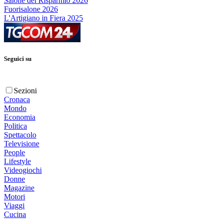
Salone del Risparmio 2026
Fuorisalone 2026
L'Artigiano in Fiera 2025
Seguici su
Sezioni
Cronaca
Mondo
Economia
Politica
Spettacolo
Televisione
People
Lifestyle
Videogiochi
Donne
Magazine
Motori
Viaggi
Cucina