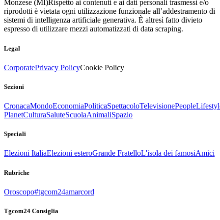
Monzese (MI)
Rispetto ai contenuti e ai dati personali trasmessi e/o
riprodotti è vietata ogni utilizzazione funzionale all’addestramento di
sistemi di intelligenza artificiale generativa. È altresì fatto divieto
espresso di utilizzare mezzi automatizzati di data scraping.
Legal
Corporate
Privacy Policy
Cookie Policy
Sezioni
Cronaca
Mondo
Economia
Politica
Spettacolo
Televisione
People
Lifestyl
Planet
Cultura
Salute
Scuola
Animali
Spazio
Speciali
Elezioni Italia
Elezioni estero
Grande Fratello
L'isola dei famosi
Amici
Rubriche
Oroscopo
#tgcom24amarcord
Tgcom24 Consiglia