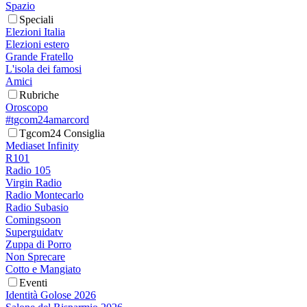
Spazio
Speciali
Elezioni Italia
Elezioni estero
Grande Fratello
L'isola dei famosi
Amici
Rubriche
Oroscopo
#tgcom24amarcord
Tgcom24 Consiglia
Mediaset Infinity
R101
Radio 105
Virgin Radio
Radio Montecarlo
Radio Subasio
Comingsoon
Superguidatv
Zuppa di Porro
Non Sprecare
Cotto e Mangiato
Eventi
Identità Golose 2026