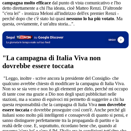
campagna molto efficace
dal punto di vista comunicativo e l'ho
detto direttamente a chi l'ha ideata, cioè Matteo Renzi. D'altronde
"c'era lei" - ironizza Meloni all'indirizzo dell'ex premier Renzi -
perché dopo che c'è stato lui quasi
nessuno lo ha più votato
. Ma
questa, ovviamente, è un'altra storia...".
"La campagna di Italia Viva non
dovrebbe essere toccata
"Leggo, inoltre - scrive ancora la presidente del Consiglio- che
qualcuno avrebbe chiesto di modificare la campagna di Italia Viva.
Non so se sia vero e non ho gli elementi per dirlo, perché mi occupo
di tante cose ma grazie a Dio non degli spazi pubblicitari nelle
stazioni, ma a scanso di equivoci mi permetto di suggerire a chi ha
questa responsabilità che la campagna di Italia Viva
non dovrebbe
essere toccata
e dovrebbe proseguire così com'è. Anche perché gli
italiani sono molto più intelligenti e consapevoli di quanto si pensi, e
sanno distinguere perfettamente tra la propaganda di partito e la
realtà delle cose. E, soprattutto, ricordano bene che, quando al
governo 'c'era lui' e c'era il Pd, l'Italia era in condizioni tutt'altro che