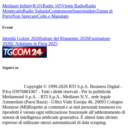
Mediaset Infinity
R101
Radio 105
Virgin Radio
Radio
Montecarlo
Radio Subasio
Comingsoon
Superguidatv
Zuppa di
Porro
Non Sprecare
Cotto e Mangiato
Eventi
Identità Golose 2026
Salone del Risparmio 2026
Fuorisalone
2026
L'Artigiano in Fiera 2025
Seguici su
Copyright © 1999-
2026
RTI S.p.A. Business Digital -
P.Iva 03976881007 - Tutti i diritti riservati - Per la pubblicità
Mediamond S.p.A. - RTI S.p.A., Mediaset N.V., sede legale
Amsterdam (Paesi Bassi) - Uffici Viale Europa 46, 20093 Cologno
Monzese (MI)
Rispetto ai contenuti e ai dati personali trasmessi e/o
riprodotti è vietata ogni utilizzazione funzionale all’addestramento di
sistemi di intelligenza artificiale generativa. È altresì fatto divieto
espresso di utilizzare mezzi automatizzati di data scraping.