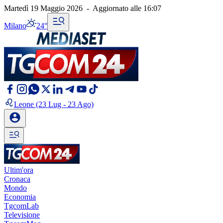
Martedì 19 Maggio 2026
-
Aggiornato alle
16:07
Milano
24°
Leone
(23 Lug - 23 Ago)
Ultim'ora
Cronaca
Mondo
Economia
TgcomLab
Televisione