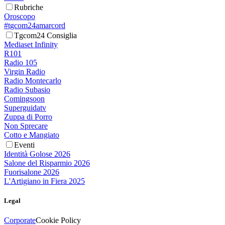
Rubriche
Oroscopo
#tgcom24amarcord
Tgcom24 Consiglia
Mediaset Infinity
R101
Radio 105
Virgin Radio
Radio Montecarlo
Radio Subasio
Comingsoon
Superguidatv
Zuppa di Porro
Non Sprecare
Cotto e Mangiato
Eventi
Identità Golose 2026
Salone del Risparmio 2026
Fuorisalone 2026
L'Artigiano in Fiera 2025
Legal
Corporate
Cookie Policy