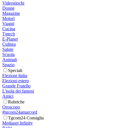
Videogiochi
Donne
Magazine
Motori
Viaggi
Cucina
Tgtech
E-Planet
Cultura
Salute
Scuola
Animali
Spazio
Speciali
Elezioni Italia
Elezioni estero
Grande Fratello
L'isola dei famosi
Amici
Rubriche
Oroscopo
#tgcom24amarcord
Tgcom24 Consiglia
Mediaset Infinity