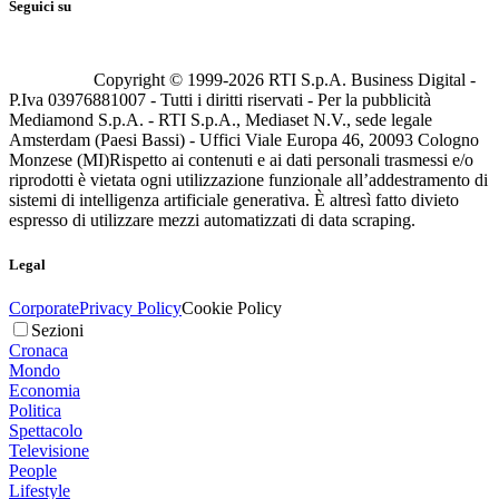
Seguici su
Copyright © 1999-
2026
RTI S.p.A. Business Digital -
P.Iva 03976881007 - Tutti i diritti riservati - Per la pubblicità
Mediamond S.p.A. - RTI S.p.A., Mediaset N.V., sede legale
Amsterdam (Paesi Bassi) - Uffici Viale Europa 46, 20093 Cologno
Monzese (MI)
Rispetto ai contenuti e ai dati personali trasmessi e/o
riprodotti è vietata ogni utilizzazione funzionale all’addestramento di
sistemi di intelligenza artificiale generativa. È altresì fatto divieto
espresso di utilizzare mezzi automatizzati di data scraping.
Legal
Corporate
Privacy Policy
Cookie Policy
Sezioni
Cronaca
Mondo
Economia
Politica
Spettacolo
Televisione
People
Lifestyle