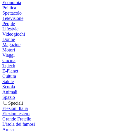
Economia
Politica
Spettacolo
Televisione
People
Lifestyle
Videogiochi
Donne
Magazine
Motori
Viaggi
Cucina
Tgtech
E-Planet
Cultura
Salute
Scuola
Animali
Spazio
Speciali
Elezioni Italia
Elezioni estero
Grande Fratello
L'isola dei famosi
Amici