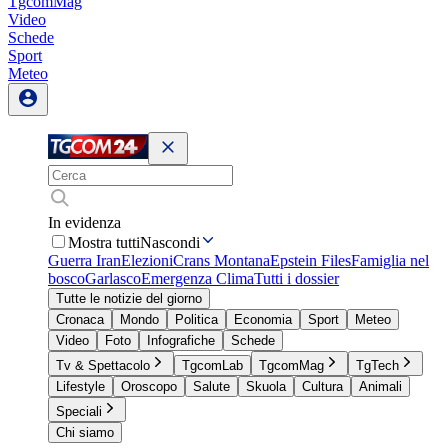
TgcomMag
Video
Schede
Sport
Meteo
In evidenza
Mostra tutti
Nascondi
Guerra Iran
Elezioni
Crans Montana
Epstein Files
Famiglia nel
bosco
Garlasco
Emergenza Clima
Tutti i dossier
Tutte le notizie del giorno
Cronaca
Mondo
Politica
Economia
Sport
Meteo
Video
Foto
Infografiche
Schede
Tv & Spettacolo
TgcomLab
TgcomMag
TgTech
Lifestyle
Oroscopo
Salute
Skuola
Cultura
Animali
Speciali
Chi siamo