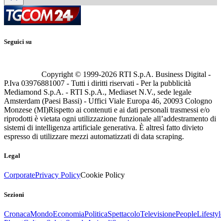
Seguici su
Copyright © 1999-
2026
RTI S.p.A. Business Digital -
P.Iva 03976881007 - Tutti i diritti riservati - Per la pubblicità
Mediamond S.p.A. - RTI S.p.A., Mediaset N.V., sede legale
Amsterdam (Paesi Bassi) - Uffici Viale Europa 46, 20093 Cologno
Monzese (MI)
Rispetto ai contenuti e ai dati personali trasmessi e/o
riprodotti è vietata ogni utilizzazione funzionale all’addestramento di
sistemi di intelligenza artificiale generativa. È altresì fatto divieto
espresso di utilizzare mezzi automatizzati di data scraping.
Legal
Corporate
Privacy Policy
Cookie Policy
Sezioni
Cronaca
Mondo
Economia
Politica
Spettacolo
Televisione
People
Lifestyl