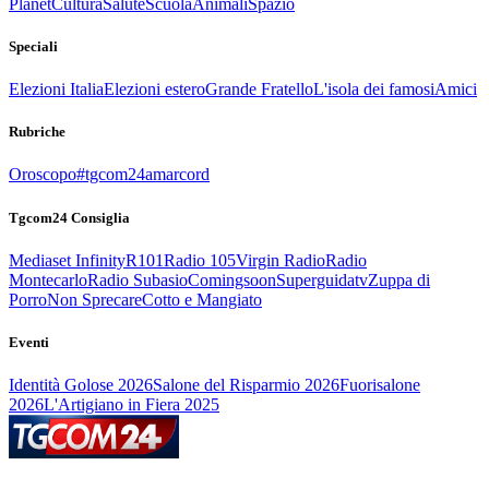
Planet
Cultura
Salute
Scuola
Animali
Spazio
Speciali
Elezioni Italia
Elezioni estero
Grande Fratello
L'isola dei famosi
Amici
Rubriche
Oroscopo
#tgcom24amarcord
Tgcom24 Consiglia
Mediaset Infinity
R101
Radio 105
Virgin Radio
Radio
Montecarlo
Radio Subasio
Comingsoon
Superguidatv
Zuppa di
Porro
Non Sprecare
Cotto e Mangiato
Eventi
Identità Golose 2026
Salone del Risparmio 2026
Fuorisalone
2026
L'Artigiano in Fiera 2025