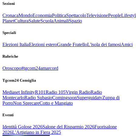
Sezioni
Cronaca
Mondo
Economia
Politica
Spettacolo
Televisione
People
Lifestyl
Planet
Cultura
Salute
Scuola
Animali
Spazio
Speciali
Elezioni Italia
Elezioni estero
Grande Fratello
L'isola dei famosi
Amici
Rubriche
Oroscopo
#tgcom24amarcord
Tgcom24 Consiglia
Mediaset Infinity
R101
Radio 105
Virgin Radio
Radio
Montecarlo
Radio Subasio
Comingsoon
Superguidatv
Zuppa di
Porro
Non Sprecare
Cotto e Mangiato
Eventi
Identità Golose 2026
Salone del Risparmio 2026
Fuorisalone
2026
L'Artigiano in Fiera 2025