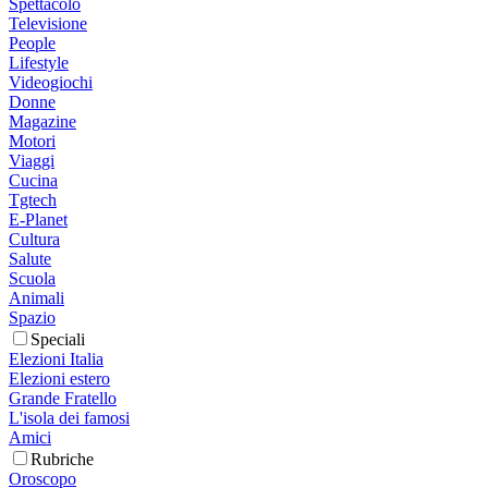
Spettacolo
Televisione
People
Lifestyle
Videogiochi
Donne
Magazine
Motori
Viaggi
Cucina
Tgtech
E-Planet
Cultura
Salute
Scuola
Animali
Spazio
Speciali
Elezioni Italia
Elezioni estero
Grande Fratello
L'isola dei famosi
Amici
Rubriche
Oroscopo