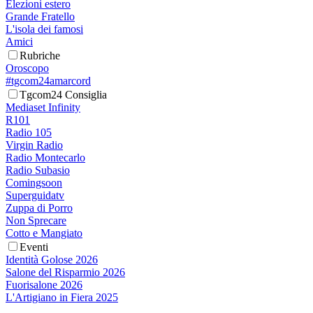
Elezioni estero
Grande Fratello
L'isola dei famosi
Amici
Rubriche
Oroscopo
#tgcom24amarcord
Tgcom24 Consiglia
Mediaset Infinity
R101
Radio 105
Virgin Radio
Radio Montecarlo
Radio Subasio
Comingsoon
Superguidatv
Zuppa di Porro
Non Sprecare
Cotto e Mangiato
Eventi
Identità Golose 2026
Salone del Risparmio 2026
Fuorisalone 2026
L'Artigiano in Fiera 2025