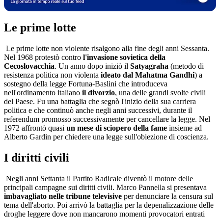
Le prime lotte
Le prime lotte non violente risalgono alla fine degli anni Sessanta.
Nel 1968 protestò contro
l'invasione sovietica della
Cecoslovacchia
. Un anno dopo iniziò il
Satyagraha
(metodo di
resistenza politica non violenta
ideato dal Mahatma Gandhi
) a
sostegno della legge Fortuna-Baslini che introduceva
nell'ordinamento italiano
il divorzio
, una delle grandi svolte civili
del Paese. Fu una battaglia che segnò l'inizio della sua carriera
politica e che continuò anche negli anni successivi, durante il
referendum promosso successivamente per cancellare la legge. Nel
1972 affrontò quasi
un mese di sciopero della fame
insieme ad
Alberto Gardin per chiedere una legge sull'obiezione di coscienza.
I diritti civili
Negli anni Settanta il Partito Radicale diventò il motore delle
principali campagne sui diritti civili. Marco Pannella si presentava
imbavagliato nelle tribune televisive
per denunciare la censura sul
tema dell'aborto. Poi arrivò la battaglia per la depenalizzazione delle
droghe leggere dove non mancarono momenti provocatori entrati