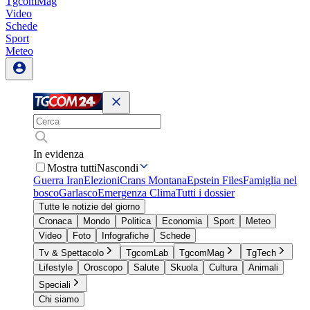
TgcomMag
Video
Schede
Sport
Meteo
In evidenza
Mostra tutti
Nascondi
Guerra Iran
Elezioni
Crans Montana
Epstein Files
Famiglia nel
bosco
Garlasco
Emergenza Clima
Tutti i dossier
Tutte le notizie del giorno
Cronaca
Mondo
Politica
Economia
Sport
Meteo
Video
Foto
Infografiche
Schede
Tv & Spettacolo
TgcomLab
TgcomMag
TgTech
Lifestyle
Oroscopo
Salute
Skuola
Cultura
Animali
Speciali
Chi siamo