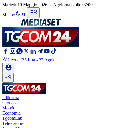
Martedì 19 Maggio 2026
-
Aggiornato alle
07:00
Milano
31°
Leone
(23 Lug - 23 Ago)
Ultim'ora
Cronaca
Mondo
Economia
TgcomLab
Televisione