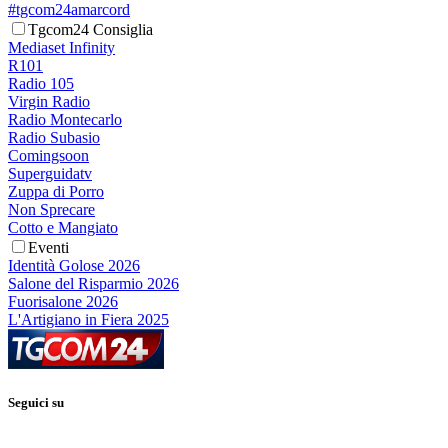
#tgcom24amarcord
Tgcom24 Consiglia
Mediaset Infinity
R101
Radio 105
Virgin Radio
Radio Montecarlo
Radio Subasio
Comingsoon
Superguidatv
Zuppa di Porro
Non Sprecare
Cotto e Mangiato
Eventi
Identità Golose 2026
Salone del Risparmio 2026
Fuorisalone 2026
L'Artigiano in Fiera 2025
Seguici su