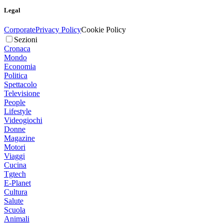
Legal
Corporate
Privacy Policy
Cookie Policy
Sezioni
Cronaca
Mondo
Economia
Politica
Spettacolo
Televisione
People
Lifestyle
Videogiochi
Donne
Magazine
Motori
Viaggi
Cucina
Tgtech
E-Planet
Cultura
Salute
Scuola
Animali