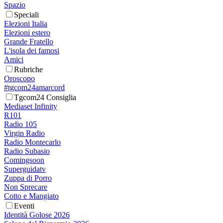
Spazio
Speciali
Elezioni Italia
Elezioni estero
Grande Fratello
L'isola dei famosi
Amici
Rubriche
Oroscopo
#tgcom24amarcord
Tgcom24 Consiglia
Mediaset Infinity
R101
Radio 105
Virgin Radio
Radio Montecarlo
Radio Subasio
Comingsoon
Superguidatv
Zuppa di Porro
Non Sprecare
Cotto e Mangiato
Eventi
Identità Golose 2026