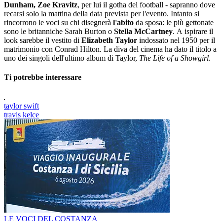
Dunham, Zoe Kravitz
, per lui il gotha del football - sapranno dove
recarsi solo la mattina della data prevista per l'evento. Intanto si
rincorrono le voci su chi disegnerà
l'abito
da sposa: le più gettonate
sono le britanniche Sarah Burton o
Stella McCartney
. A ispirare il
look sarebbe il vestito di
Elizabeth Taylor
indossato nel 1950 per il
matrimonio con Conrad Hilton. La diva del cinema ha dato il titolo a
uno dei singoli dell'ultimo album di Taylor,
The Life of a Showgirl
.
Ti potrebbe interessare
taylor swift
travis kelce
LE VOCI DEL COSTANZA