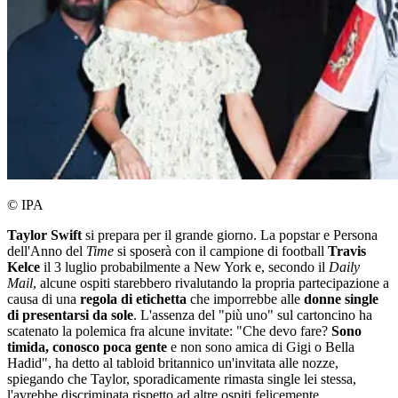
© IPA
Taylor Swift
si prepara per il grande giorno. La popstar e Persona
dell'Anno del
Time
si sposerà con il campione di football
Travis
Kelce
il 3 luglio probabilmente a New York e, secondo il
Daily
Mail
, alcune ospiti starebbero rivalutando la propria partecipazione a
causa di una
regola di etichetta
che imporrebbe alle
donne single
di presentarsi da sole
. L'assenza del "più uno" sul cartoncino ha
scatenato la polemica fra alcune invitate: "Che devo fare?
Sono
timida, conosco poca gente
e non sono amica di Gigi o Bella
Hadid", ha detto al tabloid britannico un'invitata alle nozze,
spiegando che Taylor, sporadicamente rimasta single lei stessa,
l'avrebbe discriminata rispetto ad altre ospiti felicemente