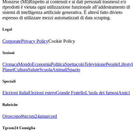
Monzese (MI)
Rispetto ai contenuti e ai dati personali trasmessi e/o
riprodotti è vietata ogni utilizzazione funzionale all’addestramento di
sistemi di intelligenza artificiale generativa. È altresì fatto divieto
espresso di utilizzare mezzi automatizzati di data scraping.
Legal
Corporate
Privacy Policy
Cookie Policy
Sezioni
Cronaca
Mondo
Economia
Politica
Spettacolo
Televisione
People
Lifestyl
Planet
Cultura
Salute
Scuola
Animali
Spazio
Speciali
Elezioni Italia
Elezioni estero
Grande Fratello
L'isola dei famosi
Amici
Rubriche
Oroscopo
#tgcom24amarcord
Tgcom24 Consiglia