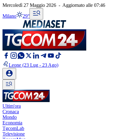
Mercoledì 27 Maggio 2026
-
Aggiornato alle
07:46
Milano
29°
Leone
(23 Lug - 23 Ago)
Ultim'ora
Cronaca
Mondo
Economia
TgcomLab
Televisione