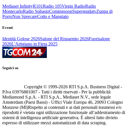
Mediaset Infinity
R101
Radio 105
Virgin Radio
Radio
Montecarlo
Radio Subasio
Comingsoon
Superguidatv
Zuppa di
Porro
Non Sprecare
Cotto e Mangiato
Eventi
Identità Golose 2026
Salone del Risparmio 2026
Fuorisalone
2026
L'Artigiano in Fiera 2025
Seguici su
Copyright © 1999-
2026
RTI S.p.A. Business Digital -
P.Iva 03976881007 - Tutti i diritti riservati - Per la pubblicità
Mediamond S.p.A. - RTI S.p.A., Mediaset N.V., sede legale
Amsterdam (Paesi Bassi) - Uffici Viale Europa 46, 20093 Cologno
Monzese (MI)
Rispetto ai contenuti e ai dati personali trasmessi e/o
riprodotti è vietata ogni utilizzazione funzionale all’addestramento di
sistemi di intelligenza artificiale generativa. È altresì fatto divieto
espresso di utilizzare mezzi automatizzati di data scraping.