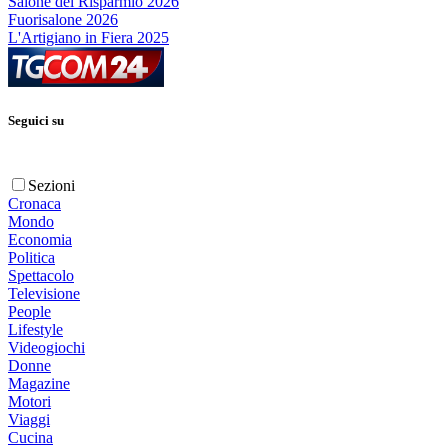
Salone del Risparmio 2026
Fuorisalone 2026
L'Artigiano in Fiera 2025
Seguici su
Sezioni
Cronaca
Mondo
Economia
Politica
Spettacolo
Televisione
People
Lifestyle
Videogiochi
Donne
Magazine
Motori
Viaggi
Cucina