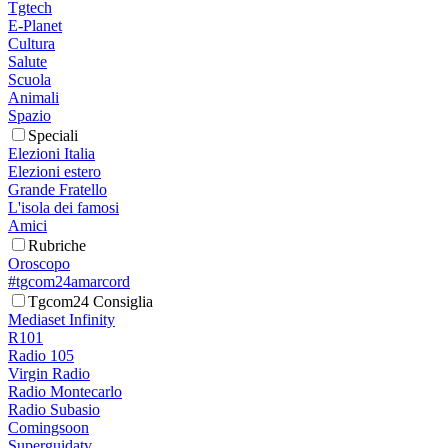
Tgtech
E-Planet
Cultura
Salute
Scuola
Animali
Spazio
Speciali
Elezioni Italia
Elezioni estero
Grande Fratello
L'isola dei famosi
Amici
Rubriche
Oroscopo
#tgcom24amarcord
Tgcom24 Consiglia
Mediaset Infinity
R101
Radio 105
Virgin Radio
Radio Montecarlo
Radio Subasio
Comingsoon
Superguidatv