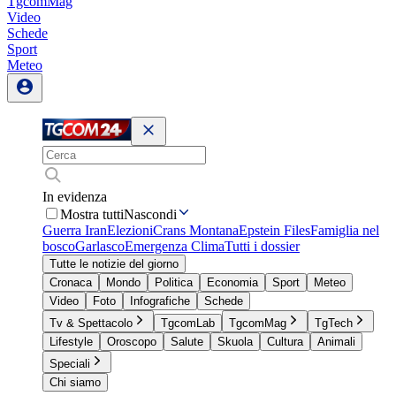
TgcomMag
Video
Schede
Sport
Meteo
In evidenza
Mostra tutti
Nascondi
Guerra Iran
Elezioni
Crans Montana
Epstein Files
Famiglia nel
bosco
Garlasco
Emergenza Clima
Tutti i dossier
Tutte le notizie del giorno
Cronaca
Mondo
Politica
Economia
Sport
Meteo
Video
Foto
Infografiche
Schede
Tv & Spettacolo
TgcomLab
TgcomMag
TgTech
Lifestyle
Oroscopo
Salute
Skuola
Cultura
Animali
Speciali
Chi siamo