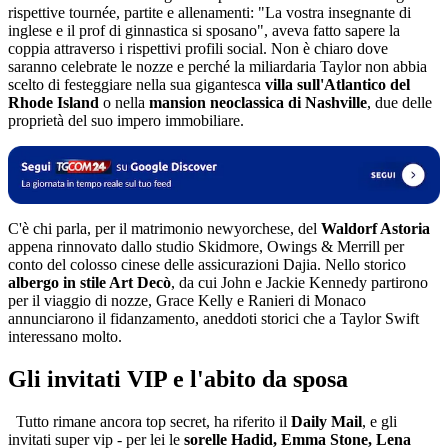
rispettive tournée, partite e allenamenti: "La vostra insegnante di
inglese e il prof di ginnastica si sposano", aveva fatto sapere la
coppia attraverso i rispettivi profili social. Non è chiaro dove
saranno celebrate le nozze e perché la miliardaria Taylor non abbia
scelto di festeggiare nella sua gigantesca
villa sull'Atlantico del
Rhode Island
o nella
mansion neoclassica di Nashville
, due delle
proprietà del suo impero immobiliare.
C'è chi parla, per il matrimonio newyorchese, del
Waldorf Astoria
appena rinnovato dallo studio Skidmore, Owings & Merrill per
conto del colosso cinese delle assicurazioni Dajia. Nello storico
albergo in stile Art Decò
, da cui John e Jackie Kennedy partirono
per il viaggio di nozze, Grace Kelly e Ranieri di Monaco
annunciarono il fidanzamento, aneddoti storici che a Taylor Swift
interessano molto.
Gli invitati VIP e l'abito da sposa
Tutto rimane ancora top secret, ha riferito il
Daily Mail
, e gli
invitati super vip - per lei le
sorelle Hadid, Emma Stone, Lena