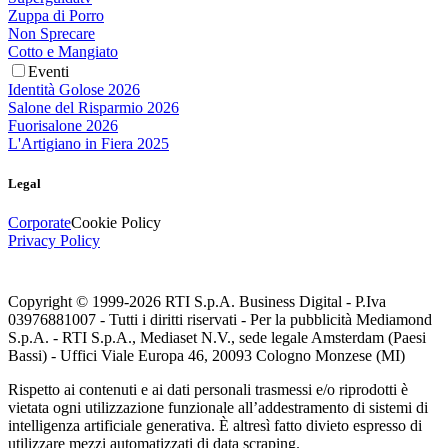
Zuppa di Porro
Non Sprecare
Cotto e Mangiato
Eventi
Identità Golose 2026
Salone del Risparmio 2026
Fuorisalone 2026
L'Artigiano in Fiera 2025
Legal
Corporate
Cookie Policy
Privacy Policy
Copyright © 1999-
2026
RTI S.p.A. Business Digital - P.Iva
03976881007 - Tutti i diritti riservati - Per la pubblicità Mediamond
S.p.A. - RTI S.p.A., Mediaset N.V., sede legale Amsterdam (Paesi
Bassi) - Uffici Viale Europa 46, 20093 Cologno Monzese (MI)
Rispetto ai contenuti e ai dati personali trasmessi e/o riprodotti è
vietata ogni utilizzazione funzionale all’addestramento di sistemi di
intelligenza artificiale generativa. È altresì fatto divieto espresso di
utilizzare mezzi automatizzati di data scraping.