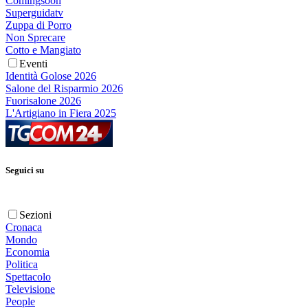
Comingsoon
Superguidatv
Zuppa di Porro
Non Sprecare
Cotto e Mangiato
Eventi
Identità Golose 2026
Salone del Risparmio 2026
Fuorisalone 2026
L'Artigiano in Fiera 2025
Seguici su
Sezioni
Cronaca
Mondo
Economia
Politica
Spettacolo
Televisione
People