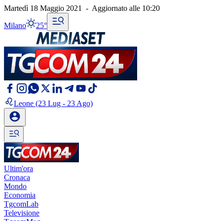
Martedì 18 Maggio 2021
-
Aggiornato alle
10:20
Milano
25°
Leone
(23 Lug - 23 Ago)
Ultim'ora
Cronaca
Mondo
Economia
TgcomLab
Televisione