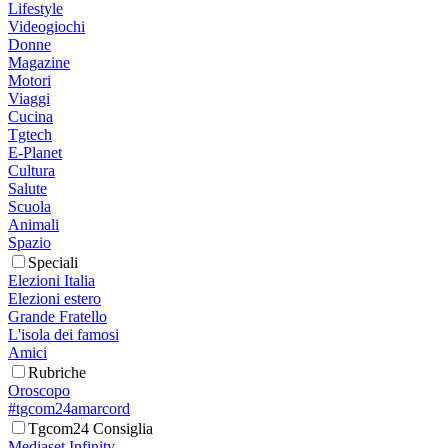
Lifestyle
Videogiochi
Donne
Magazine
Motori
Viaggi
Cucina
Tgtech
E-Planet
Cultura
Salute
Scuola
Animali
Spazio
Speciali
Elezioni Italia
Elezioni estero
Grande Fratello
L'isola dei famosi
Amici
Rubriche
Oroscopo
#tgcom24amarcord
Tgcom24 Consiglia
Mediaset Infinity