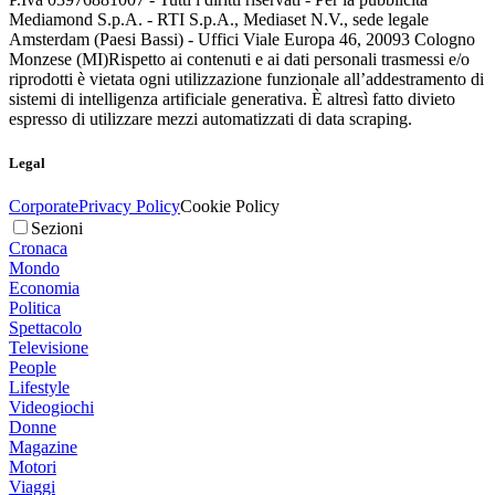
Mediamond S.p.A. - RTI S.p.A., Mediaset N.V., sede legale
Amsterdam (Paesi Bassi) - Uffici Viale Europa 46, 20093 Cologno
Monzese (MI)
Rispetto ai contenuti e ai dati personali trasmessi e/o
riprodotti è vietata ogni utilizzazione funzionale all’addestramento di
sistemi di intelligenza artificiale generativa. È altresì fatto divieto
espresso di utilizzare mezzi automatizzati di data scraping.
Legal
Corporate
Privacy Policy
Cookie Policy
Sezioni
Cronaca
Mondo
Economia
Politica
Spettacolo
Televisione
People
Lifestyle
Videogiochi
Donne
Magazine
Motori
Viaggi