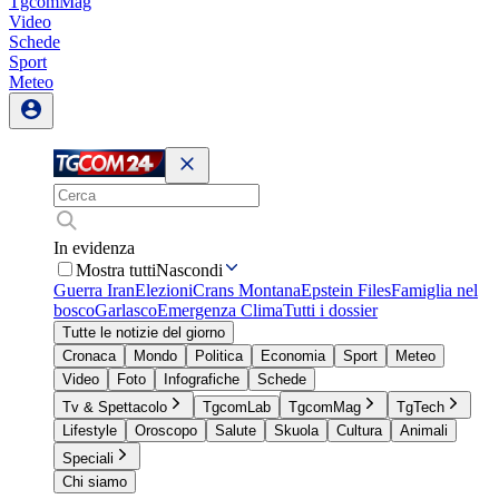
TgcomMag
Video
Schede
Sport
Meteo
In evidenza
Mostra tutti
Nascondi
Guerra Iran
Elezioni
Crans Montana
Epstein Files
Famiglia nel
bosco
Garlasco
Emergenza Clima
Tutti i dossier
Tutte le notizie del giorno
Cronaca
Mondo
Politica
Economia
Sport
Meteo
Video
Foto
Infografiche
Schede
Tv & Spettacolo
TgcomLab
TgcomMag
TgTech
Lifestyle
Oroscopo
Salute
Skuola
Cultura
Animali
Speciali
Chi siamo