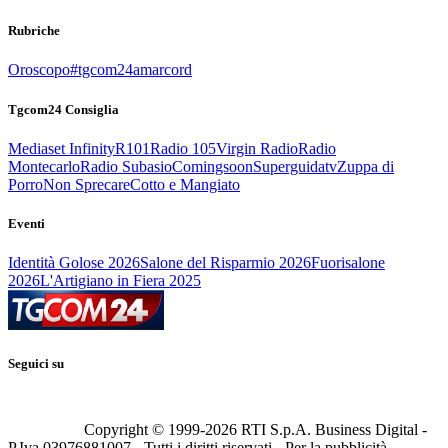
Rubriche
Oroscopo
#tgcom24amarcord
Tgcom24 Consiglia
Mediaset Infinity
R101
Radio 105
Virgin Radio
Radio
Montecarlo
Radio Subasio
Comingsoon
Superguidatv
Zuppa di
Porro
Non Sprecare
Cotto e Mangiato
Eventi
Identità Golose 2026
Salone del Risparmio 2026
Fuorisalone
2026
L'Artigiano in Fiera 2025
Seguici su
Copyright © 1999-
2026
RTI S.p.A. Business Digital -
P.Iva 03976881007 - Tutti i diritti riservati - Per la pubblicità