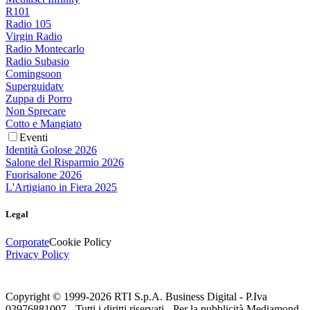
R101
Radio 105
Virgin Radio
Radio Montecarlo
Radio Subasio
Comingsoon
Superguidatv
Zuppa di Porro
Non Sprecare
Cotto e Mangiato
Eventi
Identità Golose 2026
Salone del Risparmio 2026
Fuorisalone 2026
L'Artigiano in Fiera 2025
Legal
Corporate
Cookie Policy
Privacy Policy
Copyright © 1999-
2026
RTI S.p.A. Business Digital - P.Iva
03976881007 - Tutti i diritti riservati - Per la pubblicità Mediamond