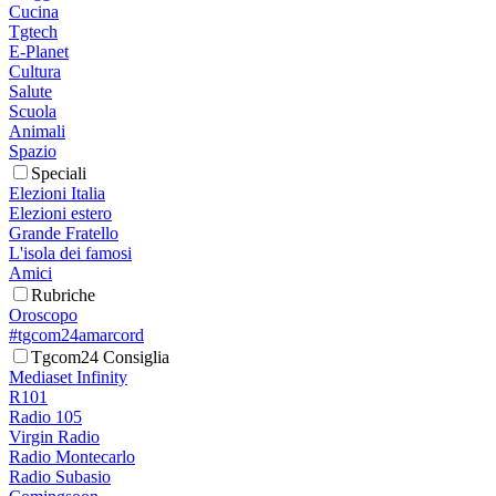
Cucina
Tgtech
E-Planet
Cultura
Salute
Scuola
Animali
Spazio
Speciali
Elezioni Italia
Elezioni estero
Grande Fratello
L'isola dei famosi
Amici
Rubriche
Oroscopo
#tgcom24amarcord
Tgcom24 Consiglia
Mediaset Infinity
R101
Radio 105
Virgin Radio
Radio Montecarlo
Radio Subasio