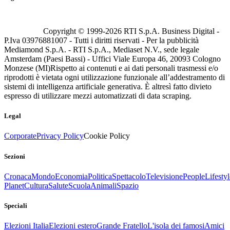
Copyright © 1999-
2026
RTI S.p.A. Business Digital -
P.Iva 03976881007 - Tutti i diritti riservati - Per la pubblicità
Mediamond S.p.A. - RTI S.p.A., Mediaset N.V., sede legale
Amsterdam (Paesi Bassi) - Uffici Viale Europa 46, 20093 Cologno
Monzese (MI)
Rispetto ai contenuti e ai dati personali trasmessi e/o
riprodotti è vietata ogni utilizzazione funzionale all’addestramento di
sistemi di intelligenza artificiale generativa. È altresì fatto divieto
espresso di utilizzare mezzi automatizzati di data scraping.
Legal
Corporate
Privacy Policy
Cookie Policy
Sezioni
Cronaca
Mondo
Economia
Politica
Spettacolo
Televisione
People
Lifestyl
Planet
Cultura
Salute
Scuola
Animali
Spazio
Speciali
Elezioni Italia
Elezioni estero
Grande Fratello
L'isola dei famosi
Amici