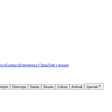
osco
Garlasco
Emergenza Clima
Tutti i dossier
estyle
Oroscopo
Salute
Skuola
Cultura
Animali
Speciali