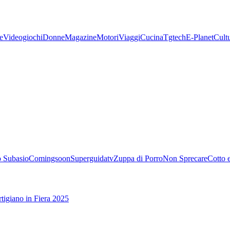
e
Videogiochi
Donne
Magazine
Motori
Viaggi
Cucina
Tgtech
E-Planet
Cult
 Subasio
Comingsoon
Superguidatv
Zuppa di Porro
Non Sprecare
Cotto 
tigiano in Fiera 2025