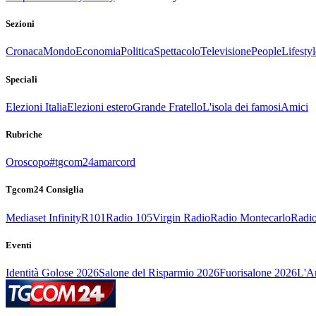
Sezioni
Cronaca
Mondo
Economia
Politica
Spettacolo
Televisione
People
Lifestyl
Speciali
Elezioni Italia
Elezioni estero
Grande Fratello
L'isola dei famosi
Amici
Rubriche
Oroscopo
#tgcom24amarcord
Tgcom24 Consiglia
Mediaset Infinity
R101
Radio 105
Virgin Radio
Radio Montecarlo
Radio
Eventi
Identità Golose 2026
Salone del Risparmio 2026
Fuorisalone 2026
L'Ar