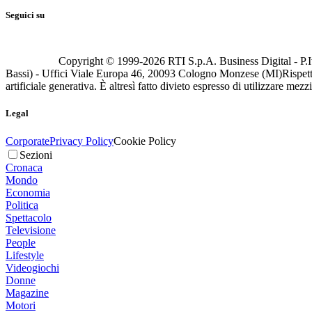
Seguici su
Copyright © 1999-
2026
RTI S.p.A. Business Digital - P.I
Bassi) - Uffici Viale Europa 46, 20093 Cologno Monzese (MI)
Rispett
artificiale generativa. È altresì fatto divieto espresso di utilizzare mez
Legal
Corporate
Privacy Policy
Cookie Policy
Sezioni
Cronaca
Mondo
Economia
Politica
Spettacolo
Televisione
People
Lifestyle
Videogiochi
Donne
Magazine
Motori