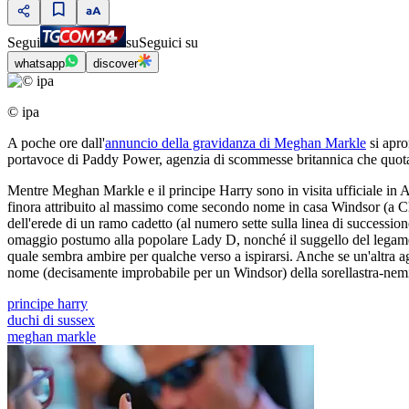
Segui
su
Seguici su
whatsapp
discover
© ipa
A poche ore dall'
annuncio della gravidanza di Meghan Markle
si apro
portavoce di Paddy Power, agenzia di scommesse britannica che quota a
Mentre Meghan Markle e il principe Harry sono in visita ufficiale in Au
finora attribuito al massimo come secondo nome in casa Windsor (a Cha
dell'erede di un ramo cadetto (al numero sette sulla linea di successi
omaggio postumo alla popolare Lady D, nonché il suggello del legame 
quale sembra ambire per qualche verso a ispirarsi. Anche se un'altra age
nome (decisamente improbabile per un Windsor) della sorellastra-ne
principe harry
duchi di sussex
meghan markle