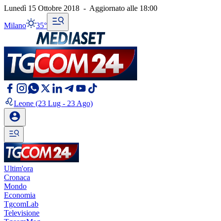
Lunedì 15 Ottobre 2018
-
Aggiornato alle
18:00
Milano
35°
Leone
(23 Lug - 23 Ago)
Ultim'ora
Cronaca
Mondo
Economia
TgcomLab
Televisione