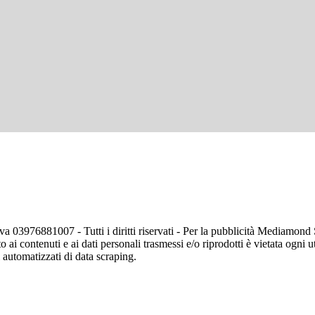
va 03976881007 - Tutti i diritti riservati - Per la pubblicità Mediamon
o ai contenuti e ai dati personali trasmessi e/o riprodotti è vietata ogni 
zi automatizzati di data scraping.