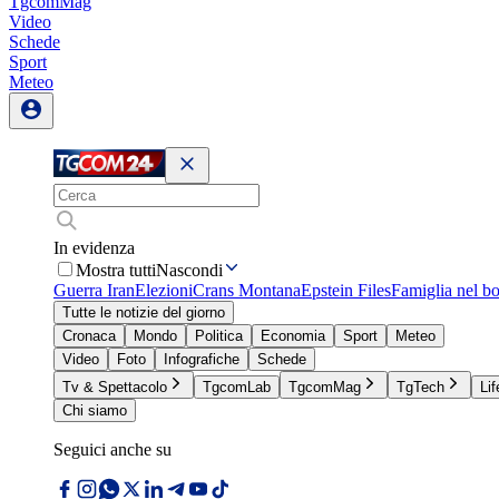
TgcomMag
Video
Schede
Sport
Meteo
In evidenza
Mostra tutti
Nascondi
Guerra Iran
Elezioni
Crans Montana
Epstein Files
Famiglia nel b
Tutte le notizie del giorno
Cronaca
Mondo
Politica
Economia
Sport
Meteo
Video
Foto
Infografiche
Schede
Tv & Spettacolo
TgcomLab
TgcomMag
TgTech
Lif
Chi siamo
Seguici anche su