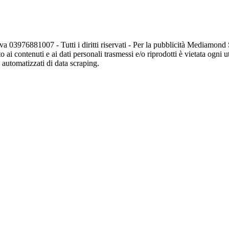
va 03976881007 - Tutti i diritti riservati - Per la pubblicità Mediamon
o ai contenuti e ai dati personali trasmessi e/o riprodotti è vietata ogni 
zi automatizzati di data scraping.