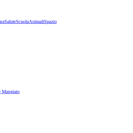
ura
Salute
Scuola
Animali
Spazio
e Mangiato