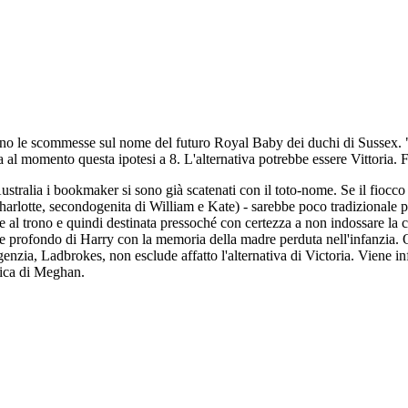
no le scommesse sul nome del futuro Royal Baby dei duchi di Sussex. "D
l momento questa ipotesi a 8. L'alternativa potrebbe essere Vittoria. F
stralia i bookmaker si sono già scatenati con il toto-nome. Se il fiocco
rlotte, secondogenita di William e Kate) - sarebbe poco tradizionale pe
one al trono e quindi destinata pressoché con certezza a non indossare 
profondo di Harry con la memoria della madre perduta nell'infanzia. Ol
nzia, Ladbrokes, non esclude affatto l'alternativa di Victoria. Viene inf
mica di Meghan.