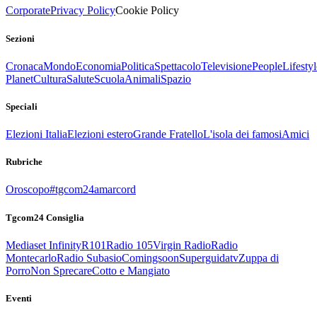
Corporate
Privacy Policy
Cookie Policy
Sezioni
Cronaca
Mondo
Economia
Politica
Spettacolo
Televisione
People
Lifestyl
Planet
Cultura
Salute
Scuola
Animali
Spazio
Speciali
Elezioni Italia
Elezioni estero
Grande Fratello
L'isola dei famosi
Amici
Rubriche
Oroscopo
#tgcom24amarcord
Tgcom24 Consiglia
Mediaset Infinity
R101
Radio 105
Virgin Radio
Radio
Montecarlo
Radio Subasio
Comingsoon
Superguidatv
Zuppa di
Porro
Non Sprecare
Cotto e Mangiato
Eventi