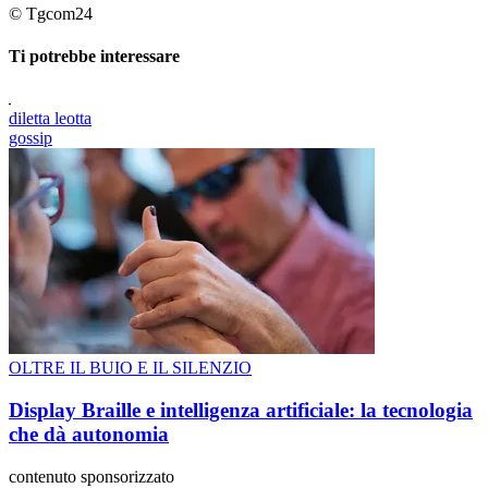
© Tgcom24
Ti potrebbe interessare
diletta leotta
gossip
OLTRE IL BUIO E IL SILENZIO
Display Braille e intelligenza artificiale: la tecnologia
che dà autonomia
contenuto sponsorizzato