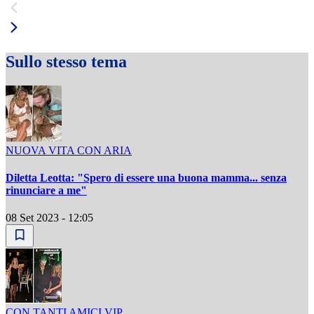
Sullo stesso tema
NUOVA VITA CON ARIA
Diletta Leotta: "Spero di essere una buona mamma... senza
rinunciare a me"
08 Set 2023 - 12:05
CON TANTI AMICI VIP