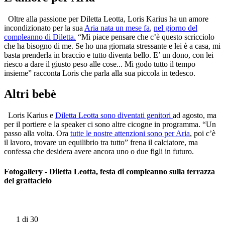
Oltre alla passione per Diletta Leotta, Loris Karius ha un amore
incondizionato per la sua
Aria nata un mese fa
,
nel giorno del
compleanno di Diletta.
“Mi piace pensare che c’è questo scricciolo
che ha bisogno di me. Se ho una giornata stressante e lei è a casa, mi
basta prenderla in braccio e tutto diventa bello. E’ un dono, con lei
riesco a dare il giusto peso alle cose... Mi godo tutto il tempo
insieme” racconta Loris che parla alla sua piccola in tedesco.
Altri bebè
Loris Karius e
Diletta Leotta sono diventati genitori
ad agosto, ma
per il portiere e la speaker ci sono altre cicogne in programma. “Un
passo alla volta. Ora
tutte le nostre attenzioni sono per Aria
, poi c’è
il lavoro, trovare un equilibrio tra tutto” frena il calciatore, ma
confessa che desidera avere ancora uno o due figli in futuro.
Fotogallery - Diletta Leotta, festa di compleanno sulla terrazza
del grattacielo
1
di 30