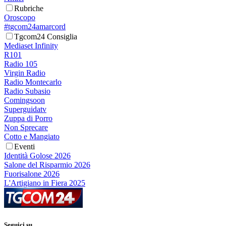
Rubriche
Oroscopo
#tgcom24amarcord
Tgcom24 Consiglia
Mediaset Infinity
R101
Radio 105
Virgin Radio
Radio Montecarlo
Radio Subasio
Comingsoon
Superguidatv
Zuppa di Porro
Non Sprecare
Cotto e Mangiato
Eventi
Identità Golose 2026
Salone del Risparmio 2026
Fuorisalone 2026
L'Artigiano in Fiera 2025
Seguici su