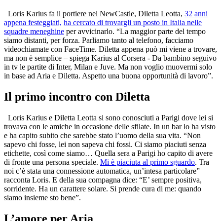
Loris Karius fa il portiere nel NewCastle, Diletta Leotta,
32 anni
appena festeggiati,
ha cercato di trovargli un posto in Italia nelle
squadre meneghine
per avvicinarlo. “La maggior parte del tempo
siamo distanti, per forza. Parliamo tanto al telefono, facciamo
videochiamate con FaceTime. Diletta appena può mi viene a trovare,
ma non è semplice – spiega Karius al Corsera - Da bambino seguivo
in tv le partite di Inter, Milan e Juve. Ma non voglio muovermi solo
in base ad Aria e Diletta. Aspetto una buona opportunità di lavoro”.
Il primo incontro con Diletta
Loris Karius e Diletta Leotta si sono conosciuti a Parigi dove lei si
trovava con le amiche in occasione delle sfilate. In un bar lo ha visto
e ha capito subito che sarebbe stato l’uomo della sua vita. “Non
sapevo chi fosse, lei non sapeva chi fossi. Ci siamo piaciuti senza
etichette, così come siamo… Quella sera a Parigi ho capito di avere
di fronte una persona speciale.
Mi è piaciuta al primo sguardo
. Tra
noi c’è stata una connessione automatica, un’intesa particolare”
racconta Loris. E della sua compagna dice: “E’ sempre positiva,
sorridente. Ha un carattere solare. Si prende cura di me: quando
siamo insieme sto bene”.
L’amore per Aria