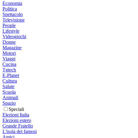
Economia
Politica
Spettacolo
Televisione
People
Lifestyle
Videogiochi
Donne
Magazine
Motori
Viaggi
Cucina
Tgtech
E-Planet
Cultura
Salute
Scuola
Animali
Spazio
Speciali
Elezioni Italia
Elezioni estero
Grande Fratello
L'isola dei famosi
Amici