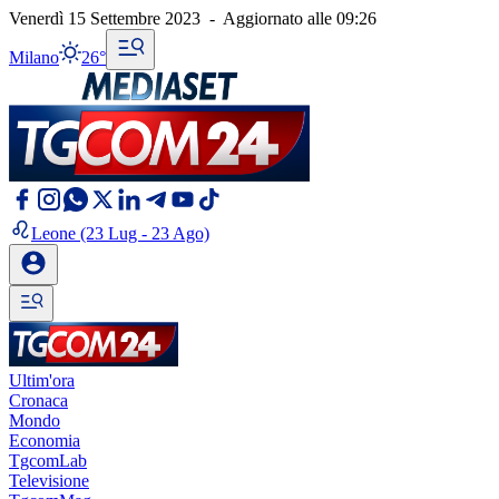
Venerdì 15 Settembre 2023
-
Aggiornato alle
09:26
Milano
26°
Leone
(23 Lug - 23 Ago)
Ultim'ora
Cronaca
Mondo
Economia
TgcomLab
Televisione