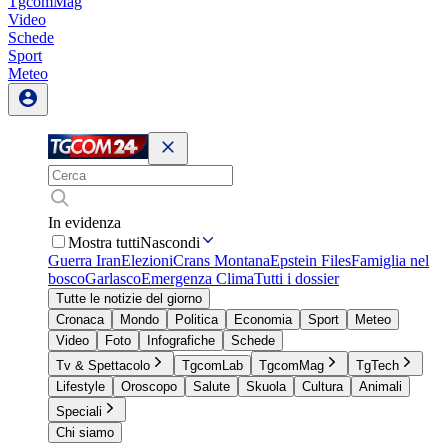
TgcomMag
Video
Schede
Sport
Meteo
In evidenza
Mostra tutti
Nascondi
Guerra Iran
Elezioni
Crans Montana
Epstein Files
Famiglia nel
bosco
Garlasco
Emergenza Clima
Tutti i dossier
Tutte le notizie del giorno
Cronaca
Mondo
Politica
Economia
Sport
Meteo
Video
Foto
Infografiche
Schede
Tv & Spettacolo
TgcomLab
TgcomMag
TgTech
Lifestyle
Oroscopo
Salute
Skuola
Cultura
Animali
Speciali
Chi siamo