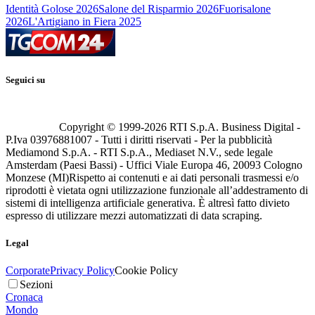
Identità Golose 2026
Salone del Risparmio 2026
Fuorisalone
2026
L'Artigiano in Fiera 2025
Seguici su
Copyright © 1999-
2026
RTI S.p.A. Business Digital -
P.Iva 03976881007 - Tutti i diritti riservati - Per la pubblicità
Mediamond S.p.A. - RTI S.p.A., Mediaset N.V., sede legale
Amsterdam (Paesi Bassi) - Uffici Viale Europa 46, 20093 Cologno
Monzese (MI)
Rispetto ai contenuti e ai dati personali trasmessi e/o
riprodotti è vietata ogni utilizzazione funzionale all’addestramento di
sistemi di intelligenza artificiale generativa. È altresì fatto divieto
espresso di utilizzare mezzi automatizzati di data scraping.
Legal
Corporate
Privacy Policy
Cookie Policy
Sezioni
Cronaca
Mondo