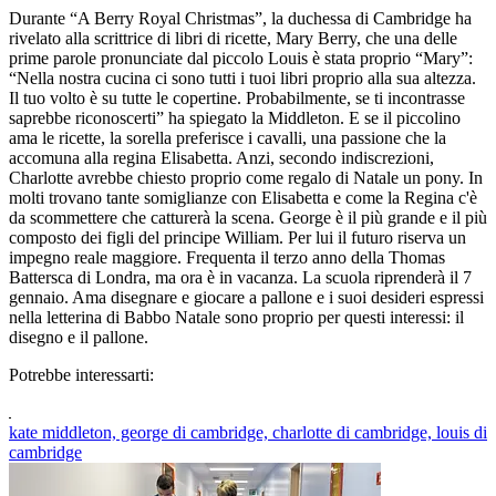
Durante “A Berry Royal Christmas”, la duchessa di Cambridge ha
rivelato alla scrittrice di libri di ricette, Mary Berry, che una delle
prime parole pronunciate dal piccolo Louis è stata proprio “Mary”:
“Nella nostra cucina ci sono tutti i tuoi libri proprio alla sua altezza.
Il tuo volto è su tutte le copertine. Probabilmente, se ti incontrasse
saprebbe riconoscerti” ha spiegato la Middleton. E se il piccolino
ama le ricette, la sorella preferisce i cavalli, una passione che la
accomuna alla regina Elisabetta. Anzi, secondo indiscrezioni,
Charlotte avrebbe chiesto proprio come regalo di Natale un pony. In
molti trovano tante somiglianze con Elisabetta e come la Regina c'è
da scommettere che catturerà la scena. George è il più grande e il più
composto dei figli del principe William. Per lui il futuro riserva un
impegno reale maggiore. Frequenta il terzo anno della Thomas
Battersca di Londra, ma ora è in vacanza. La scuola riprenderà il 7
gennaio. Ama disegnare e giocare a pallone e i suoi desideri espressi
nella letterina di Babbo Natale sono proprio per questi interessi: il
disegno e il pallone.
Potrebbe interessarti:
kate middleton, george di cambridge, charlotte di cambridge, louis di
cambridge