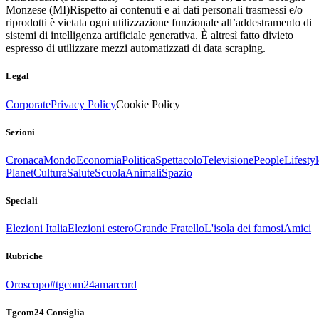
Monzese (MI)
Rispetto ai contenuti e ai dati personali trasmessi e/o
riprodotti è vietata ogni utilizzazione funzionale all’addestramento di
sistemi di intelligenza artificiale generativa. È altresì fatto divieto
espresso di utilizzare mezzi automatizzati di data scraping.
Legal
Corporate
Privacy Policy
Cookie Policy
Sezioni
Cronaca
Mondo
Economia
Politica
Spettacolo
Televisione
People
Lifestyl
Planet
Cultura
Salute
Scuola
Animali
Spazio
Speciali
Elezioni Italia
Elezioni estero
Grande Fratello
L'isola dei famosi
Amici
Rubriche
Oroscopo
#tgcom24amarcord
Tgcom24 Consiglia