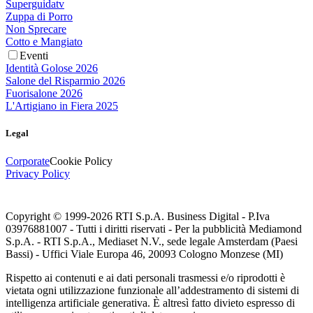
Superguidatv
Zuppa di Porro
Non Sprecare
Cotto e Mangiato
Eventi
Identità Golose 2026
Salone del Risparmio 2026
Fuorisalone 2026
L'Artigiano in Fiera 2025
Legal
Corporate
Cookie Policy
Privacy Policy
Copyright © 1999-
2026
RTI S.p.A. Business Digital - P.Iva
03976881007 - Tutti i diritti riservati - Per la pubblicità Mediamond
S.p.A. - RTI S.p.A., Mediaset N.V., sede legale Amsterdam (Paesi
Bassi) - Uffici Viale Europa 46, 20093 Cologno Monzese (MI)
Rispetto ai contenuti e ai dati personali trasmessi e/o riprodotti è
vietata ogni utilizzazione funzionale all’addestramento di sistemi di
intelligenza artificiale generativa. È altresì fatto divieto espresso di