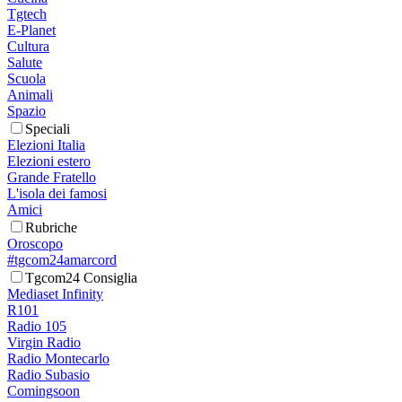
Tgtech
E-Planet
Cultura
Salute
Scuola
Animali
Spazio
Speciali
Elezioni Italia
Elezioni estero
Grande Fratello
L'isola dei famosi
Amici
Rubriche
Oroscopo
#tgcom24amarcord
Tgcom24 Consiglia
Mediaset Infinity
R101
Radio 105
Virgin Radio
Radio Montecarlo
Radio Subasio
Comingsoon