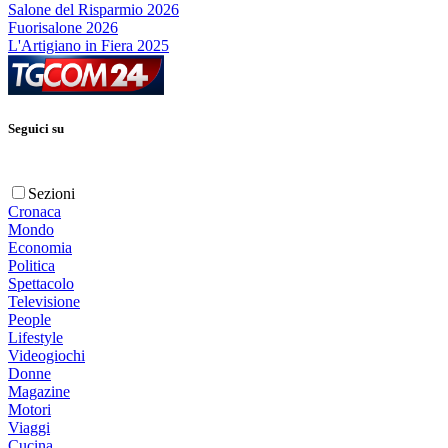
Salone del Risparmio 2026
Fuorisalone 2026
L'Artigiano in Fiera 2025
Seguici su
Sezioni
Cronaca
Mondo
Economia
Politica
Spettacolo
Televisione
People
Lifestyle
Videogiochi
Donne
Magazine
Motori
Viaggi
Cucina