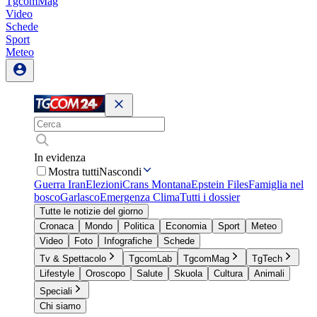
TgcomMag
Video
Schede
Sport
Meteo
In evidenza
Mostra tutti
Nascondi
Guerra Iran
Elezioni
Crans Montana
Epstein Files
Famiglia nel
bosco
Garlasco
Emergenza Clima
Tutti i dossier
Tutte le notizie del giorno
Cronaca
Mondo
Politica
Economia
Sport
Meteo
Video
Foto
Infografiche
Schede
Tv & Spettacolo
TgcomLab
TgcomMag
TgTech
Lifestyle
Oroscopo
Salute
Skuola
Cultura
Animali
Speciali
Chi siamo