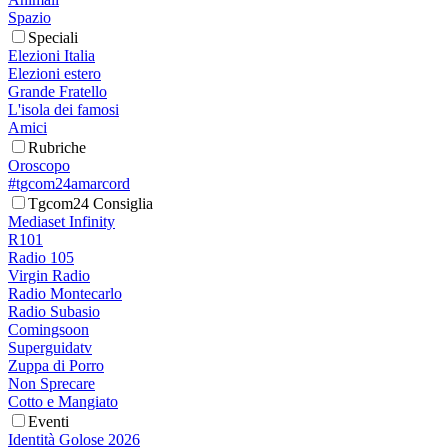
Spazio
Speciali
Elezioni Italia
Elezioni estero
Grande Fratello
L'isola dei famosi
Amici
Rubriche
Oroscopo
#tgcom24amarcord
Tgcom24 Consiglia
Mediaset Infinity
R101
Radio 105
Virgin Radio
Radio Montecarlo
Radio Subasio
Comingsoon
Superguidatv
Zuppa di Porro
Non Sprecare
Cotto e Mangiato
Eventi
Identità Golose 2026