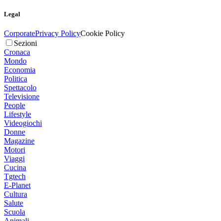
Legal
Corporate
Privacy Policy
Cookie Policy
Sezioni
Cronaca
Mondo
Economia
Politica
Spettacolo
Televisione
People
Lifestyle
Videogiochi
Donne
Magazine
Motori
Viaggi
Cucina
Tgtech
E-Planet
Cultura
Salute
Scuola
Animali