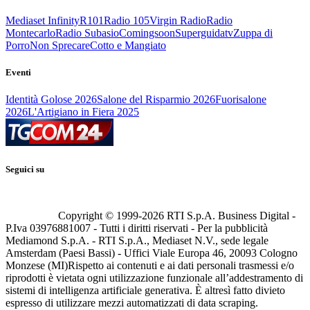
Mediaset Infinity
R101
Radio 105
Virgin Radio
Radio
Montecarlo
Radio Subasio
Comingsoon
Superguidatv
Zuppa di
Porro
Non Sprecare
Cotto e Mangiato
Eventi
Identità Golose 2026
Salone del Risparmio 2026
Fuorisalone
2026
L'Artigiano in Fiera 2025
Seguici su
Copyright © 1999-
2026
RTI S.p.A. Business Digital -
P.Iva 03976881007 - Tutti i diritti riservati - Per la pubblicità
Mediamond S.p.A. - RTI S.p.A., Mediaset N.V., sede legale
Amsterdam (Paesi Bassi) - Uffici Viale Europa 46, 20093 Cologno
Monzese (MI)
Rispetto ai contenuti e ai dati personali trasmessi e/o
riprodotti è vietata ogni utilizzazione funzionale all’addestramento di
sistemi di intelligenza artificiale generativa. È altresì fatto divieto
espresso di utilizzare mezzi automatizzati di data scraping.