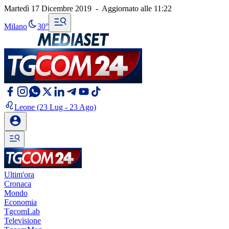
Martedì 17 Dicembre 2019
-
Aggiornato alle
11:22
Milano
30°
Leone
(23 Lug - 23 Ago)
Ultim'ora
Cronaca
Mondo
Economia
TgcomLab
Televisione