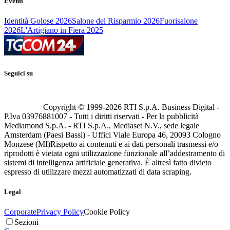
Eventi
Identità Golose 2026
Salone del Risparmio 2026
Fuorisalone
2026
L'Artigiano in Fiera 2025
Seguici su
Copyright © 1999-
2026
RTI S.p.A. Business Digital -
P.Iva 03976881007 - Tutti i diritti riservati - Per la pubblicità
Mediamond S.p.A. - RTI S.p.A., Mediaset N.V., sede legale
Amsterdam (Paesi Bassi) - Uffici Viale Europa 46, 20093 Cologno
Monzese (MI)
Rispetto ai contenuti e ai dati personali trasmessi e/o
riprodotti è vietata ogni utilizzazione funzionale all’addestramento di
sistemi di intelligenza artificiale generativa. È altresì fatto divieto
espresso di utilizzare mezzi automatizzati di data scraping.
Legal
Corporate
Privacy Policy
Cookie Policy
Sezioni