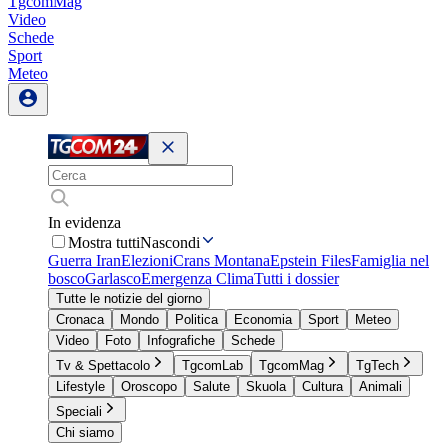
TgcomMag
Video
Schede
Sport
Meteo
In evidenza
Mostra tutti
Nascondi
Guerra Iran
Elezioni
Crans Montana
Epstein Files
Famiglia nel
bosco
Garlasco
Emergenza Clima
Tutti i dossier
Tutte le notizie del giorno
Cronaca
Mondo
Politica
Economia
Sport
Meteo
Video
Foto
Infografiche
Schede
Tv & Spettacolo
TgcomLab
TgcomMag
TgTech
Lifestyle
Oroscopo
Salute
Skuola
Cultura
Animali
Speciali
Chi siamo