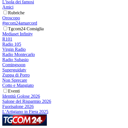
L'isola dei famosi
Amici
Rubriche
Oroscopo
#tgcom24amarcord
Tgcom24 Consiglia
Mediaset Infinity
R101
Radio 105
Virgin Radio
Radio Montecarlo
Radio Subasio
Comingsoon
Superguidatv
Zuppa di Porro
Non Sprecare
Cotto e Mangiato
Eventi
Identità Golose 2026
Salone del Risparmio 2026
Fuorisalone 2026
L'Artigiano in Fiera 2025