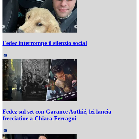
Fedez interrompe il silenzio social
Fedez sul set con Garance Authié, lei lancia
frecciatine a Chiara Ferragni