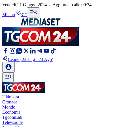
Venerdì 21 Giugno 2024
-
Aggiornato alle
09:34
Milano
31°
Leone
(23 Lug - 23 Ago)
Ultim'ora
Cronaca
Mondo
Economia
TgcomLab
Televisione