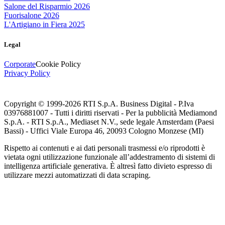
Salone del Risparmio 2026
Fuorisalone 2026
L'Artigiano in Fiera 2025
Legal
Corporate
Cookie Policy
Privacy Policy
Copyright © 1999-
2026
RTI S.p.A. Business Digital - P.Iva
03976881007 - Tutti i diritti riservati - Per la pubblicità Mediamond
S.p.A. - RTI S.p.A., Mediaset N.V., sede legale Amsterdam (Paesi
Bassi) - Uffici Viale Europa 46, 20093 Cologno Monzese (MI)
Rispetto ai contenuti e ai dati personali trasmessi e/o riprodotti è
vietata ogni utilizzazione funzionale all’addestramento di sistemi di
intelligenza artificiale generativa. È altresì fatto divieto espresso di
utilizzare mezzi automatizzati di data scraping.