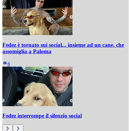
Fedez è tornato sui social... insieme ad un cane, che
assomiglia a Paloma
8
Fedez interrompe il silenzio social