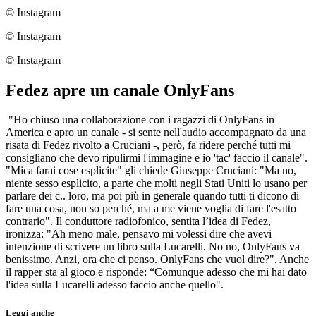
© Instagram
© Instagram
© Instagram
Fedez apre un canale OnlyFans
"Ho chiuso una collaborazione con i ragazzi di OnlyFans in
America e apro un canale - si sente nell'audio accompagnato da una
risata di Fedez rivolto a Cruciani -, però, fa ridere perché tutti mi
consigliano che devo ripulirmi l'immagine e io 'tac' faccio il canale".
"Mica farai cose esplicite" gli chiede Giuseppe Cruciani: "Ma no,
niente sesso esplicito, a parte che molti negli Stati Uniti lo usano per
parlare dei c.. loro, ma poi più in generale quando tutti ti dicono di
fare una cosa, non so perché, ma a me viene voglia di fare l'esatto
contrario". Il conduttore radiofonico, sentita l’idea di Fedez,
ironizza: "Ah meno male, pensavo mi volessi dire che avevi
intenzione di scrivere un libro sulla Lucarelli. No no, OnlyFans va
benissimo. Anzi, ora che ci penso. OnlyFans che vuol dire?". Anche
il rapper sta al gioco e risponde: “Comunque adesso che mi hai dato
l'idea sulla Lucarelli adesso faccio anche quello".
Leggi anche