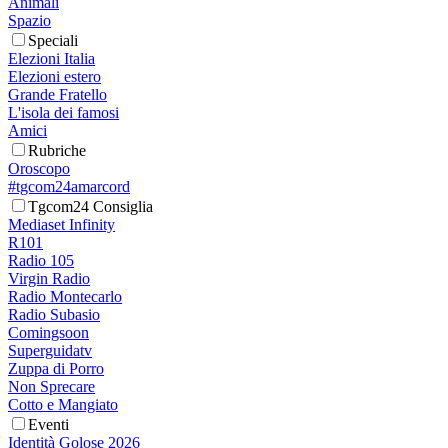
Animali
Spazio
Speciali
Elezioni Italia
Elezioni estero
Grande Fratello
L'isola dei famosi
Amici
Rubriche
Oroscopo
#tgcom24amarcord
Tgcom24 Consiglia
Mediaset Infinity
R101
Radio 105
Virgin Radio
Radio Montecarlo
Radio Subasio
Comingsoon
Superguidatv
Zuppa di Porro
Non Sprecare
Cotto e Mangiato
Eventi
Identità Golose 2026