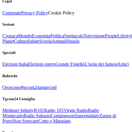
Legal
Corporate
Privacy Policy
Cookie Policy
Sezioni
Cronaca
Mondo
Economia
Politica
Spettacolo
Televisione
People
Lifestyl
Planet
Cultura
Salute
Scuola
Animali
Spazio
Speciali
Elezioni Italia
Elezioni estero
Grande Fratello
L'isola dei famosi
Amici
Rubriche
Oroscopo
#tgcom24amarcord
Tgcom24 Consiglia
Mediaset Infinity
R101
Radio 105
Virgin Radio
Radio
Montecarlo
Radio Subasio
Comingsoon
Superguidatv
Zuppa di
Porro
Non Sprecare
Cotto e Mangiato