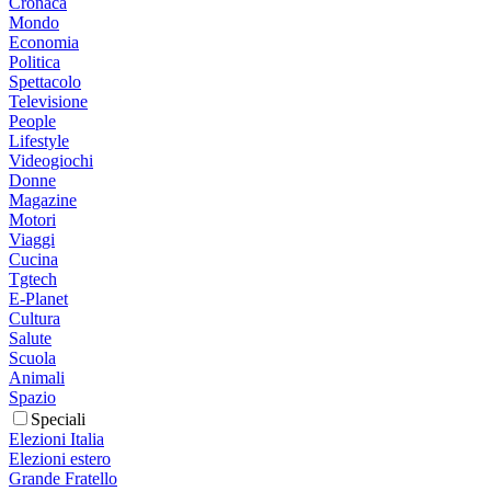
Cronaca
Mondo
Economia
Politica
Spettacolo
Televisione
People
Lifestyle
Videogiochi
Donne
Magazine
Motori
Viaggi
Cucina
Tgtech
E-Planet
Cultura
Salute
Scuola
Animali
Spazio
Speciali
Elezioni Italia
Elezioni estero
Grande Fratello