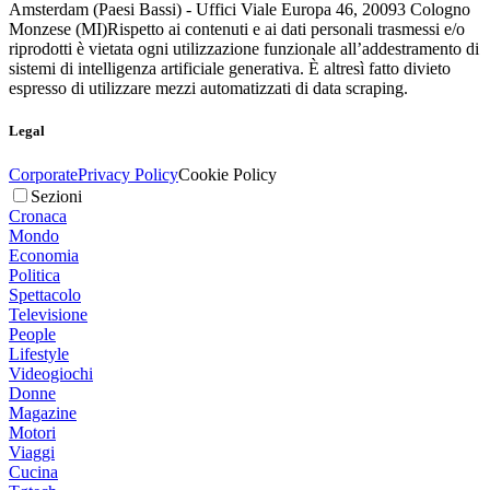
Amsterdam (Paesi Bassi) - Uffici Viale Europa 46, 20093 Cologno
Monzese (MI)
Rispetto ai contenuti e ai dati personali trasmessi e/o
riprodotti è vietata ogni utilizzazione funzionale all’addestramento di
sistemi di intelligenza artificiale generativa. È altresì fatto divieto
espresso di utilizzare mezzi automatizzati di data scraping.
Legal
Corporate
Privacy Policy
Cookie Policy
Sezioni
Cronaca
Mondo
Economia
Politica
Spettacolo
Televisione
People
Lifestyle
Videogiochi
Donne
Magazine
Motori
Viaggi
Cucina