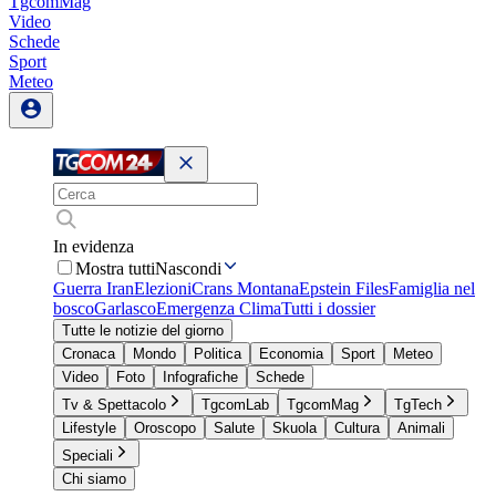
TgcomMag
Video
Schede
Sport
Meteo
In evidenza
Mostra tutti
Nascondi
Guerra Iran
Elezioni
Crans Montana
Epstein Files
Famiglia nel
bosco
Garlasco
Emergenza Clima
Tutti i dossier
Tutte le notizie del giorno
Cronaca
Mondo
Politica
Economia
Sport
Meteo
Video
Foto
Infografiche
Schede
Tv & Spettacolo
TgcomLab
TgcomMag
TgTech
Lifestyle
Oroscopo
Salute
Skuola
Cultura
Animali
Speciali
Chi siamo