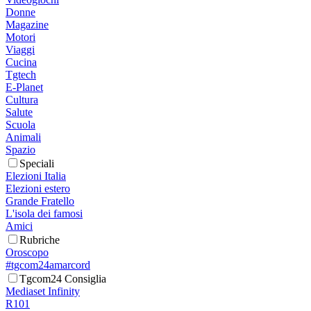
Donne
Magazine
Motori
Viaggi
Cucina
Tgtech
E-Planet
Cultura
Salute
Scuola
Animali
Spazio
Speciali
Elezioni Italia
Elezioni estero
Grande Fratello
L'isola dei famosi
Amici
Rubriche
Oroscopo
#tgcom24amarcord
Tgcom24 Consiglia
Mediaset Infinity
R101