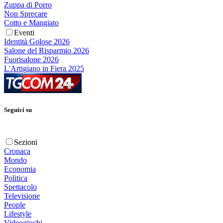
Zuppa di Porro
Non Sprecare
Cotto e Mangiato
Eventi
Identità Golose 2026
Salone del Risparmio 2026
Fuorisalone 2026
L'Artigiano in Fiera 2025
Seguici su
Sezioni
Cronaca
Mondo
Economia
Politica
Spettacolo
Televisione
People
Lifestyle
Videogiochi