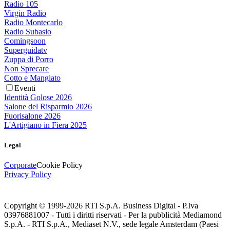
Radio 105
Virgin Radio
Radio Montecarlo
Radio Subasio
Comingsoon
Superguidatv
Zuppa di Porro
Non Sprecare
Cotto e Mangiato
Eventi
Identità Golose 2026
Salone del Risparmio 2026
Fuorisalone 2026
L'Artigiano in Fiera 2025
Legal
Corporate
Cookie Policy
Privacy Policy
Copyright © 1999-
2026
RTI S.p.A. Business Digital - P.Iva
03976881007 - Tutti i diritti riservati - Per la pubblicità Mediamond
S.p.A. - RTI S.p.A., Mediaset N.V., sede legale Amsterdam (Paesi