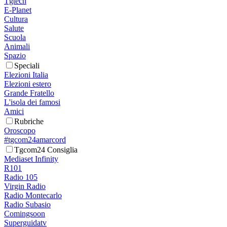
Tgtech
E-Planet
Cultura
Salute
Scuola
Animali
Spazio
Speciali
Elezioni Italia
Elezioni estero
Grande Fratello
L'isola dei famosi
Amici
Rubriche
Oroscopo
#tgcom24amarcord
Tgcom24 Consiglia
Mediaset Infinity
R101
Radio 105
Virgin Radio
Radio Montecarlo
Radio Subasio
Comingsoon
Superguidatv