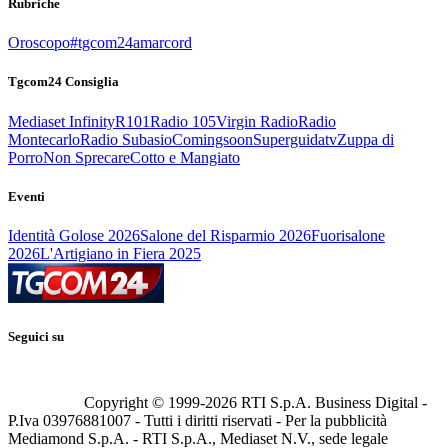
Rubriche
Oroscopo
#tgcom24amarcord
Tgcom24 Consiglia
Mediaset Infinity
R101
Radio 105
Virgin Radio
Radio
Montecarlo
Radio Subasio
Comingsoon
Superguidatv
Zuppa di
Porro
Non Sprecare
Cotto e Mangiato
Eventi
Identità Golose 2026
Salone del Risparmio 2026
Fuorisalone
2026
L'Artigiano in Fiera 2025
Seguici su
Copyright © 1999-
2026
RTI S.p.A. Business Digital -
P.Iva 03976881007 - Tutti i diritti riservati - Per la pubblicità
Mediamond S.p.A. - RTI S.p.A., Mediaset N.V., sede legale