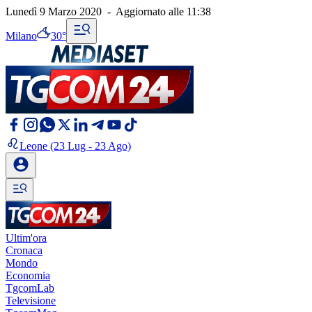
Lunedì 9 Marzo 2020
-
Aggiornato alle
11:38
Milano
30°
Leone
(23 Lug - 23 Ago)
Ultim'ora
Cronaca
Mondo
Economia
TgcomLab
Televisione