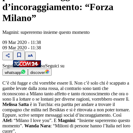
d’incoraggiamento: “Forza
Milano”
Magnini: supereremo insieme questo momento
09 Mar 2020 - 11:38
09 Mar 2020 - 11:38
Segui
su
Seguici su
whatsapp
discover
C’è chi fugge e chi vorrebbe essere lì. Non c’è solo chi è scappato a
gambe levate dalla zona rossa, al contrario sono tanti che
riconoscono a Milano tanto affetto e tanto riconoscimento che ora o
sono lì a lottare o se lontani per diverse ragioni, vorrebbero essere lì.
Melissa Satta
è in Turchia: era partita per andare a trovare il
compagno che milita nel Besiktas e si è ritrovata a non poter tornare.
Eppure, scrive sempre messaggi social d’incoraggiamento. Così
Afef:
“Milano I love you”. E
Magnini
: “Insieme supereremo questo
momento”.
Wanda Nara
: “Milioni di persone hanno l’Italia nel loro
cuore”.