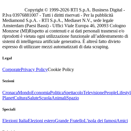
Copyright © 1999-
2026
RTI S.p.A. Business Digital -
P.Iva 03976881007 - Tutti i diritti riservati - Per la pubblicità
Mediamond S.p.A. - RTI S.p.A., Mediaset N.V., sede legale
Amsterdam (Paesi Bassi) - Uffici Viale Europa 46, 20093 Cologno
Monzese (MI)
Rispetto ai contenuti e ai dati personali trasmessi e/o
riprodotti è vietata ogni utilizzazione funzionale all’addestramento di
sistemi di intelligenza artificiale generativa. È altresì fatto divieto
espresso di utilizzare mezzi automatizzati di data scraping.
Legal
Corporate
Privacy Policy
Cookie Policy
Sezioni
Cronaca
Mondo
Economia
Politica
Spettacolo
Televisione
People
Lifestyl
Planet
Cultura
Salute
Scuola
Animali
Spazio
Speciali
Elezioni Italia
Elezioni estero
Grande Fratello
L'isola dei famosi
Amici