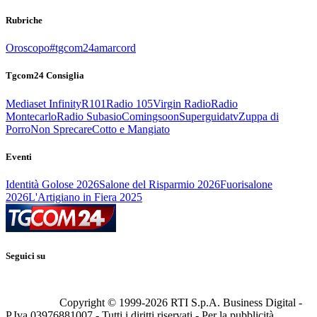
Rubriche
Oroscopo
#tgcom24amarcord
Tgcom24 Consiglia
Mediaset Infinity
R101
Radio 105
Virgin Radio
Radio
Montecarlo
Radio Subasio
Comingsoon
Superguidatv
Zuppa di
Porro
Non Sprecare
Cotto e Mangiato
Eventi
Identità Golose 2026
Salone del Risparmio 2026
Fuorisalone
2026
L'Artigiano in Fiera 2025
Seguici su
Copyright © 1999-
2026
RTI S.p.A. Business Digital -
P.Iva 03976881007 - Tutti i diritti riservati - Per la pubblicità