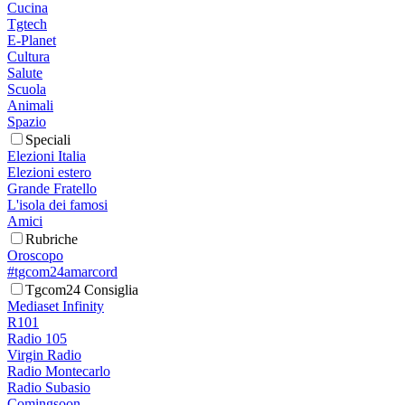
Cucina
Tgtech
E-Planet
Cultura
Salute
Scuola
Animali
Spazio
Speciali
Elezioni Italia
Elezioni estero
Grande Fratello
L'isola dei famosi
Amici
Rubriche
Oroscopo
#tgcom24amarcord
Tgcom24 Consiglia
Mediaset Infinity
R101
Radio 105
Virgin Radio
Radio Montecarlo
Radio Subasio
Comingsoon