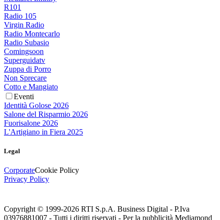
R101
Radio 105
Virgin Radio
Radio Montecarlo
Radio Subasio
Comingsoon
Superguidatv
Zuppa di Porro
Non Sprecare
Cotto e Mangiato
Eventi
Identità Golose 2026
Salone del Risparmio 2026
Fuorisalone 2026
L'Artigiano in Fiera 2025
Legal
Corporate
Cookie Policy
Privacy Policy
Copyright © 1999-
2026
RTI S.p.A. Business Digital - P.Iva
03976881007 - Tutti i diritti riservati - Per la pubblicità Mediamond