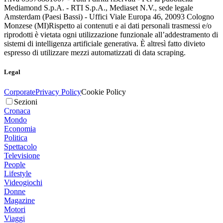
Mediamond S.p.A. - RTI S.p.A., Mediaset N.V., sede legale
Amsterdam (Paesi Bassi) - Uffici Viale Europa 46, 20093 Cologno
Monzese (MI)
Rispetto ai contenuti e ai dati personali trasmessi e/o
riprodotti è vietata ogni utilizzazione funzionale all’addestramento di
sistemi di intelligenza artificiale generativa. È altresì fatto divieto
espresso di utilizzare mezzi automatizzati di data scraping.
Legal
Corporate
Privacy Policy
Cookie Policy
Sezioni
Cronaca
Mondo
Economia
Politica
Spettacolo
Televisione
People
Lifestyle
Videogiochi
Donne
Magazine
Motori
Viaggi