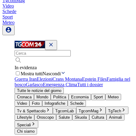
TgcomMag
Video
Schede
Sport
Meteo
In evidenza
Mostra tutti
Nascondi
Guerra Iran
Elezioni
Crans Montana
Epstein Files
Famiglia nel
bosco
Garlasco
Emergenza Clima
Tutti i dossier
Tutte le notizie del giorno
Cronaca
Mondo
Politica
Economia
Sport
Meteo
Video
Foto
Infografiche
Schede
Tv & Spettacolo
TgcomLab
TgcomMag
TgTech
Lifestyle
Oroscopo
Salute
Skuola
Cultura
Animali
Speciali
Chi siamo