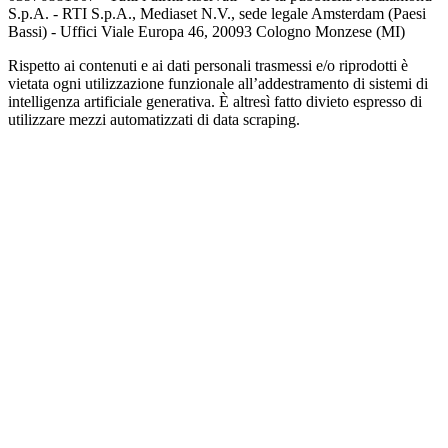
S.p.A. - RTI S.p.A., Mediaset N.V., sede legale Amsterdam (Paesi
Bassi) - Uffici Viale Europa 46, 20093 Cologno Monzese (MI)
Rispetto ai contenuti e ai dati personali trasmessi e/o riprodotti è
vietata ogni utilizzazione funzionale all’addestramento di sistemi di
intelligenza artificiale generativa. È altresì fatto divieto espresso di
utilizzare mezzi automatizzati di data scraping.