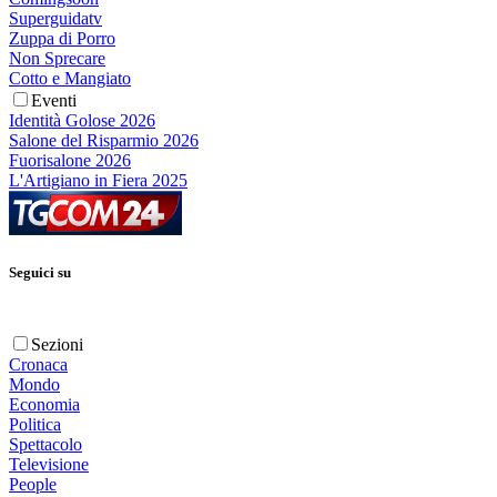
Superguidatv
Zuppa di Porro
Non Sprecare
Cotto e Mangiato
Eventi
Identità Golose 2026
Salone del Risparmio 2026
Fuorisalone 2026
L'Artigiano in Fiera 2025
Seguici su
Sezioni
Cronaca
Mondo
Economia
Politica
Spettacolo
Televisione
People