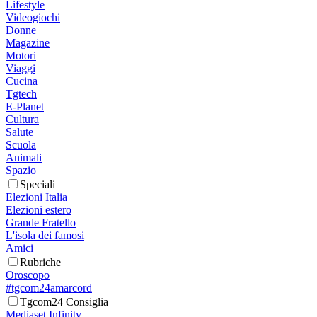
Lifestyle
Videogiochi
Donne
Magazine
Motori
Viaggi
Cucina
Tgtech
E-Planet
Cultura
Salute
Scuola
Animali
Spazio
Speciali
Elezioni Italia
Elezioni estero
Grande Fratello
L'isola dei famosi
Amici
Rubriche
Oroscopo
#tgcom24amarcord
Tgcom24 Consiglia
Mediaset Infinity