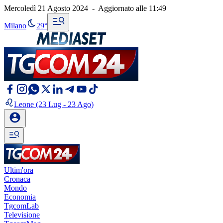
Mercoledì 21 Agosto 2024
-
Aggiornato alle
11:49
Milano
29°
Leone
(23 Lug - 23 Ago)
Ultim'ora
Cronaca
Mondo
Economia
TgcomLab
Televisione