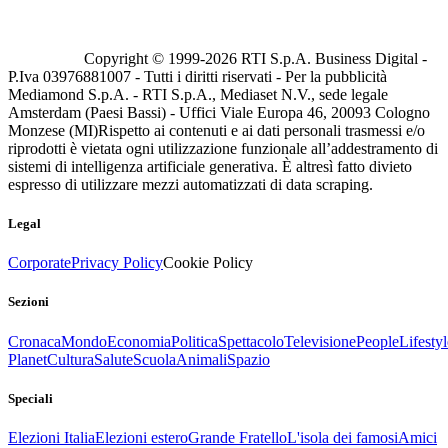
Copyright © 1999-
2026
RTI S.p.A. Business Digital -
P.Iva 03976881007 - Tutti i diritti riservati - Per la pubblicità
Mediamond S.p.A. - RTI S.p.A., Mediaset N.V., sede legale
Amsterdam (Paesi Bassi) - Uffici Viale Europa 46, 20093 Cologno
Monzese (MI)
Rispetto ai contenuti e ai dati personali trasmessi e/o
riprodotti è vietata ogni utilizzazione funzionale all’addestramento di
sistemi di intelligenza artificiale generativa. È altresì fatto divieto
espresso di utilizzare mezzi automatizzati di data scraping.
Legal
Corporate
Privacy Policy
Cookie Policy
Sezioni
Cronaca
Mondo
Economia
Politica
Spettacolo
Televisione
People
Lifestyl
Planet
Cultura
Salute
Scuola
Animali
Spazio
Speciali
Elezioni Italia
Elezioni estero
Grande Fratello
L'isola dei famosi
Amici