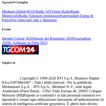
Tgcom24 Consiglia
Mediaset Infinity
R101
Radio 105
Virgin Radio
Radio
Montecarlo
Radio Subasio
Comingsoon
Superguidatv
Zuppa di
Porro
Non Sprecare
Cotto e Mangiato
Eventi
Identità Golose 2026
Salone del Risparmio 2026
Fuorisalone
2026
L'Artigiano in Fiera 2025
Seguici su
Copyright © 1999-
2026
RTI S.p.A. Business Digital -
P.Iva 03976881007 - Tutti i diritti riservati - Per la pubblicità
Mediamond S.p.A. - RTI S.p.A., Mediaset N.V., sede legale
Amsterdam (Paesi Bassi) - Uffici Viale Europa 46, 20093 Cologno
Monzese (MI)
Rispetto ai contenuti e ai dati personali trasmessi e/o
riprodotti è vietata ogni utilizzazione funzionale all’addestramento di
sistemi di intelligenza artificiale generativa. È altresì fatto divieto