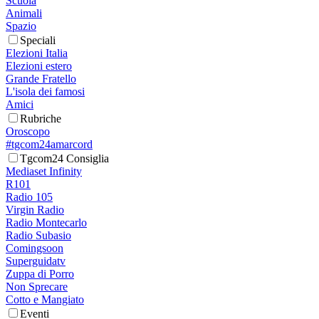
Scuola
Animali
Spazio
Speciali
Elezioni Italia
Elezioni estero
Grande Fratello
L'isola dei famosi
Amici
Rubriche
Oroscopo
#tgcom24amarcord
Tgcom24 Consiglia
Mediaset Infinity
R101
Radio 105
Virgin Radio
Radio Montecarlo
Radio Subasio
Comingsoon
Superguidatv
Zuppa di Porro
Non Sprecare
Cotto e Mangiato
Eventi