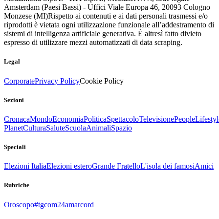
Amsterdam (Paesi Bassi) - Uffici Viale Europa 46, 20093 Cologno
Monzese (MI)
Rispetto ai contenuti e ai dati personali trasmessi e/o
riprodotti è vietata ogni utilizzazione funzionale all’addestramento di
sistemi di intelligenza artificiale generativa. È altresì fatto divieto
espresso di utilizzare mezzi automatizzati di data scraping.
Legal
Corporate
Privacy Policy
Cookie Policy
Sezioni
Cronaca
Mondo
Economia
Politica
Spettacolo
Televisione
People
Lifestyl
Planet
Cultura
Salute
Scuola
Animali
Spazio
Speciali
Elezioni Italia
Elezioni estero
Grande Fratello
L'isola dei famosi
Amici
Rubriche
Oroscopo
#tgcom24amarcord