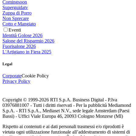
Comingsoon
Superguidatv
Zuppa di Porro
Non Sprecare
Cotto e Mangiato
Eventi
Identità Golose 2026
Salone del Risparmio 2026
Fuorisalone 2026
L'Artigiano in Fiera 2025
Legal
Corporate
Cookie Policy
Privacy Policy
Copyright © 1999-
2026
RTI S.p.A. Business Digital - P.Iva
03976881007 - Tutti i diritti riservati - Per la pubblicità Mediamond
S.p.A. - RTI S.p.A., Mediaset N.V., sede legale Amsterdam (Paesi
Bassi) - Uffici Viale Europa 46, 20093 Cologno Monzese (MI)
Rispetto ai contenuti e ai dati personali trasmessi e/o riprodotti è
vietata ogni utilizzazione funzionale all’addestramento di sistemi di