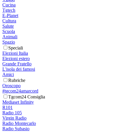
Cucina
Tgtech
E-Planet
Cultura
Salute
Scuola
Animali
Spazio
Speciali
Elezioni Italia
Elezioni estero
Grande Fratello
L'isola dei famosi
Amici
Rubriche
Oroscopo
#tgcom24amarcord
Tgcom24 Consiglia
Mediaset Infinity
R101
Radio 105
Virgin Radio
Radio Montecarlo
Radio Subasio