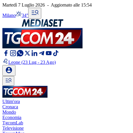
Martedì 7 Luglio 2026
-
Aggiornato alle
15:54
Milano
34°
Leone
(23 Lug - 23 Ago)
Ultim'ora
Cronaca
Mondo
Economia
TgcomLab
Televisione