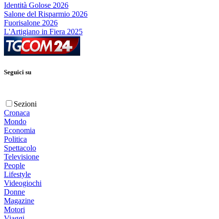
Identità Golose 2026
Salone del Risparmio 2026
Fuorisalone 2026
L'Artigiano in Fiera 2025
Seguici su
Sezioni
Cronaca
Mondo
Economia
Politica
Spettacolo
Televisione
People
Lifestyle
Videogiochi
Donne
Magazine
Motori
Viaggi