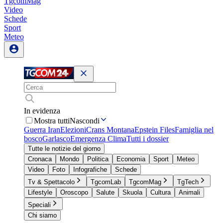
TgcomMag
Video
Schede
Sport
Meteo
In evidenza
Mostra tutti
Nascondi
Guerra Iran
Elezioni
Crans Montana
Epstein Files
Famiglia nel
bosco
Garlasco
Emergenza Clima
Tutti i dossier
Tutte le notizie del giorno
Cronaca
Mondo
Politica
Economia
Sport
Meteo
Video
Foto
Infografiche
Schede
Tv & Spettacolo
TgcomLab
TgcomMag
TgTech
Lifestyle
Oroscopo
Salute
Skuola
Cultura
Animali
Speciali
Chi siamo