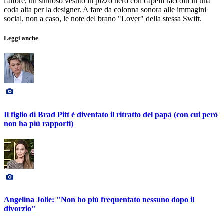
l'attore, un sinuoso vestito in pizzo nero con capelli raccolti in una
coda alta per la designer. A fare da colonna sonora alle immagini
social, non a caso, le note del brano "Lover" della stessa Swift.
Leggi anche
Il figlio di Brad Pitt è diventato il ritratto del papà (con cui però
non ha più rapporti)
Angelina Jolie: "Non ho più frequentato nessuno dopo il
divorzio"