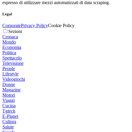
espresso di utilizzare mezzi automatizzati di data scraping.
Legal
Corporate
Privacy Policy
Cookie Policy
Sezioni
Cronaca
Mondo
Economia
Politica
Spettacolo
Televisione
People
Lifestyle
Videogiochi
Donne
Magazine
Motori
Viaggi
Cucina
Tgtech
E-Planet
Cultura
Salute