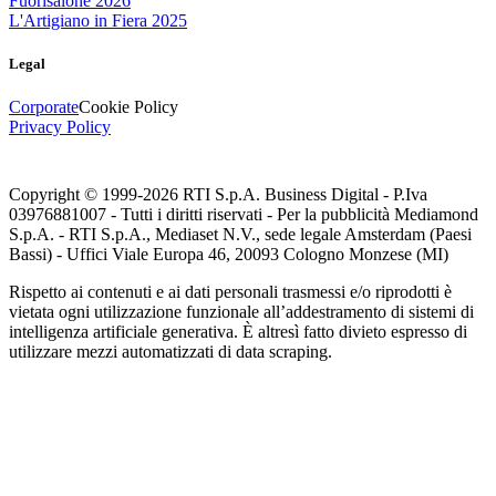
Fuorisalone 2026
L'Artigiano in Fiera 2025
Legal
Corporate
Cookie Policy
Privacy Policy
Copyright © 1999-
2026
RTI S.p.A. Business Digital - P.Iva
03976881007 - Tutti i diritti riservati - Per la pubblicità Mediamond
S.p.A. - RTI S.p.A., Mediaset N.V., sede legale Amsterdam (Paesi
Bassi) - Uffici Viale Europa 46, 20093 Cologno Monzese (MI)
Rispetto ai contenuti e ai dati personali trasmessi e/o riprodotti è
vietata ogni utilizzazione funzionale all’addestramento di sistemi di
intelligenza artificiale generativa. È altresì fatto divieto espresso di
utilizzare mezzi automatizzati di data scraping.