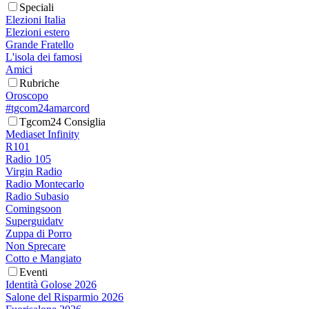
Speciali
Elezioni Italia
Elezioni estero
Grande Fratello
L'isola dei famosi
Amici
Rubriche
Oroscopo
#tgcom24amarcord
Tgcom24 Consiglia
Mediaset Infinity
R101
Radio 105
Virgin Radio
Radio Montecarlo
Radio Subasio
Comingsoon
Superguidatv
Zuppa di Porro
Non Sprecare
Cotto e Mangiato
Eventi
Identità Golose 2026
Salone del Risparmio 2026