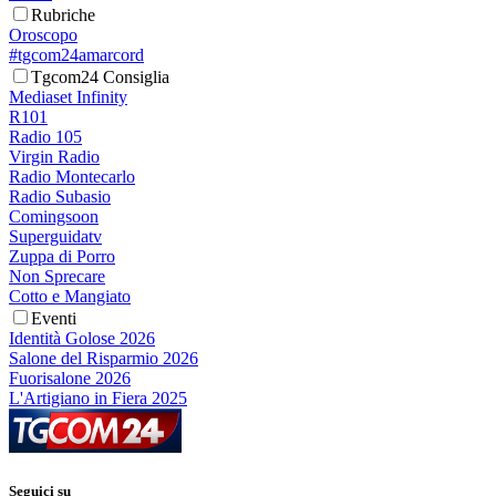
Rubriche
Oroscopo
#tgcom24amarcord
Tgcom24 Consiglia
Mediaset Infinity
R101
Radio 105
Virgin Radio
Radio Montecarlo
Radio Subasio
Comingsoon
Superguidatv
Zuppa di Porro
Non Sprecare
Cotto e Mangiato
Eventi
Identità Golose 2026
Salone del Risparmio 2026
Fuorisalone 2026
L'Artigiano in Fiera 2025
Seguici su