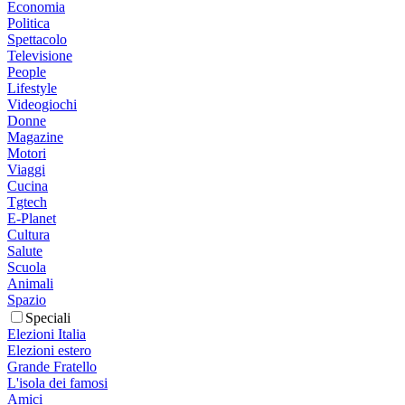
Economia
Politica
Spettacolo
Televisione
People
Lifestyle
Videogiochi
Donne
Magazine
Motori
Viaggi
Cucina
Tgtech
E-Planet
Cultura
Salute
Scuola
Animali
Spazio
Speciali
Elezioni Italia
Elezioni estero
Grande Fratello
L'isola dei famosi
Amici