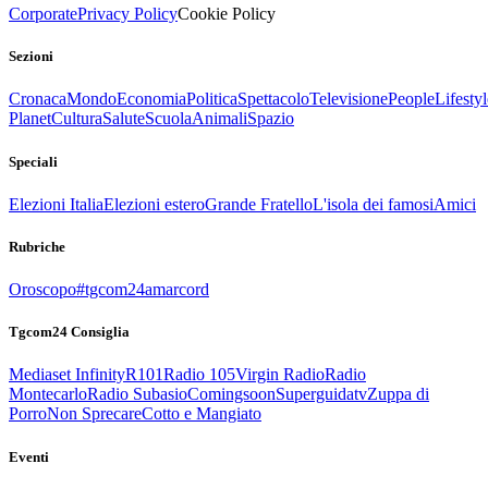
Corporate
Privacy Policy
Cookie Policy
Sezioni
Cronaca
Mondo
Economia
Politica
Spettacolo
Televisione
People
Lifestyl
Planet
Cultura
Salute
Scuola
Animali
Spazio
Speciali
Elezioni Italia
Elezioni estero
Grande Fratello
L'isola dei famosi
Amici
Rubriche
Oroscopo
#tgcom24amarcord
Tgcom24 Consiglia
Mediaset Infinity
R101
Radio 105
Virgin Radio
Radio
Montecarlo
Radio Subasio
Comingsoon
Superguidatv
Zuppa di
Porro
Non Sprecare
Cotto e Mangiato
Eventi