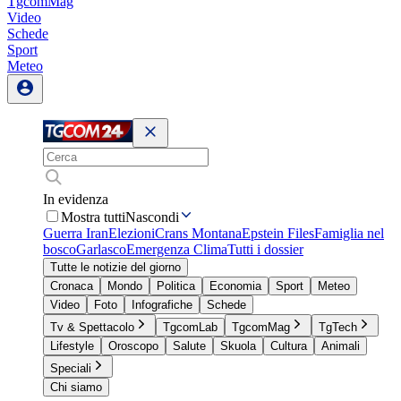
TgcomMag
Video
Schede
Sport
Meteo
In evidenza
Mostra tutti
Nascondi
Guerra Iran
Elezioni
Crans Montana
Epstein Files
Famiglia nel
bosco
Garlasco
Emergenza Clima
Tutti i dossier
Tutte le notizie del giorno
Cronaca
Mondo
Politica
Economia
Sport
Meteo
Video
Foto
Infografiche
Schede
Tv & Spettacolo
TgcomLab
TgcomMag
TgTech
Lifestyle
Oroscopo
Salute
Skuola
Cultura
Animali
Speciali
Chi siamo