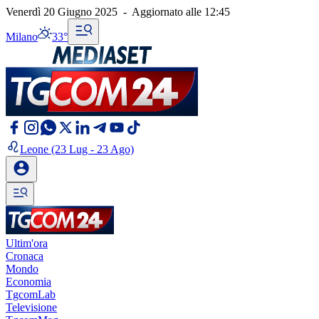
Venerdì 20 Giugno 2025
-
Aggiornato alle
12:45
Milano
33°
Leone
(23 Lug - 23 Ago)
Ultim'ora
Cronaca
Mondo
Economia
TgcomLab
Televisione