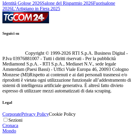
Identità Golose 2026
Salone del Risparmio 2026
Fuorisalone
2026
L'Artigiano in Fiera 2025
Seguici su
Copyright © 1999-
2026
RTI S.p.A. Business Digital -
P.Iva 03976881007 - Tutti i diritti riservati - Per la pubblicità
Mediamond S.p.A. - RTI S.p.A., Mediaset N.V., sede legale
Amsterdam (Paesi Bassi) - Uffici Viale Europa 46, 20093 Cologno
Monzese (MI)
Rispetto ai contenuti e ai dati personali trasmessi e/o
riprodotti è vietata ogni utilizzazione funzionale all’addestramento di
sistemi di intelligenza artificiale generativa. È altresì fatto divieto
espresso di utilizzare mezzi automatizzati di data scraping.
Legal
Corporate
Privacy Policy
Cookie Policy
Sezioni
Cronaca
Mondo