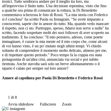
ironici. Tutto sembrava andare per il meglio tra loro, ma
all'improvviso è finito tutto. Una decisione repentina, visto che fino
a qualche ora prima di comunicare la rottura, la Di Benedetto
commentava scherzosa le foto di Rossi. "La mia storia con Federico
si è conclusa" ha scritto Paola su Instagram. "Se avete imparato a
conoscermi, sapete che in amore do tutto. Ma, quando vedo mancare
il rispetto, non ci sto. Purtroppo, spesso, fidarsi non serve a nulla" ha
scritto, facendo sospettare molti dei suoi follower di aver scoperto un
tradimento. E ha concluso: "Il mio pensiero, adesso, come potete
immaginare, è curare la mia mente ed il mio corpo che, come alcuni
di voi hanno visto, è un po' mutato negli ultimi tempi. Vi chiedo
soltanto di comprendere il momento molto delicato, almeno per me,
e di rispettare questo periodo." Poco tempo fa la coppia era stata
protagonista di un'altra crisi, annunciata via social e poi subito
rientrata. Anche stavolta sarà solo un breve allontanamento o il
sipario è calato per sempre sul loro amore?
Amore al capolinea per Paola Di Benedetto e Federico Rossi
1
di 8
Avvia slideshow
Fullscreen
Zoom