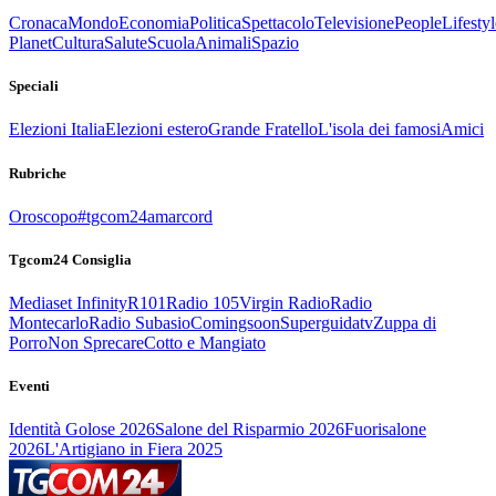
Cronaca
Mondo
Economia
Politica
Spettacolo
Televisione
People
Lifestyl
Planet
Cultura
Salute
Scuola
Animali
Spazio
Speciali
Elezioni Italia
Elezioni estero
Grande Fratello
L'isola dei famosi
Amici
Rubriche
Oroscopo
#tgcom24amarcord
Tgcom24 Consiglia
Mediaset Infinity
R101
Radio 105
Virgin Radio
Radio
Montecarlo
Radio Subasio
Comingsoon
Superguidatv
Zuppa di
Porro
Non Sprecare
Cotto e Mangiato
Eventi
Identità Golose 2026
Salone del Risparmio 2026
Fuorisalone
2026
L'Artigiano in Fiera 2025