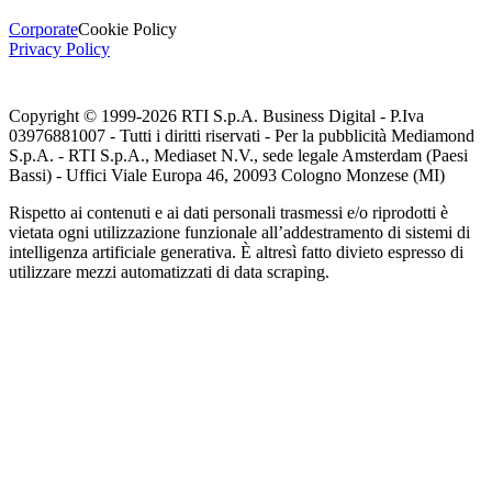
Corporate
Cookie Policy
Privacy Policy
Copyright © 1999-
2026
RTI S.p.A. Business Digital - P.Iva
03976881007 - Tutti i diritti riservati - Per la pubblicità Mediamond
S.p.A. - RTI S.p.A., Mediaset N.V., sede legale Amsterdam (Paesi
Bassi) - Uffici Viale Europa 46, 20093 Cologno Monzese (MI)
Rispetto ai contenuti e ai dati personali trasmessi e/o riprodotti è
vietata ogni utilizzazione funzionale all’addestramento di sistemi di
intelligenza artificiale generativa. È altresì fatto divieto espresso di
utilizzare mezzi automatizzati di data scraping.