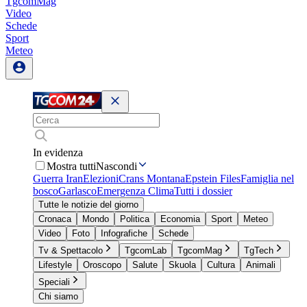
TgcomMag
Video
Schede
Sport
Meteo
In evidenza
Mostra tutti
Nascondi
Guerra Iran
Elezioni
Crans Montana
Epstein Files
Famiglia nel
bosco
Garlasco
Emergenza Clima
Tutti i dossier
Tutte le notizie del giorno
Cronaca
Mondo
Politica
Economia
Sport
Meteo
Video
Foto
Infografiche
Schede
Tv & Spettacolo
TgcomLab
TgcomMag
TgTech
Lifestyle
Oroscopo
Salute
Skuola
Cultura
Animali
Speciali
Chi siamo