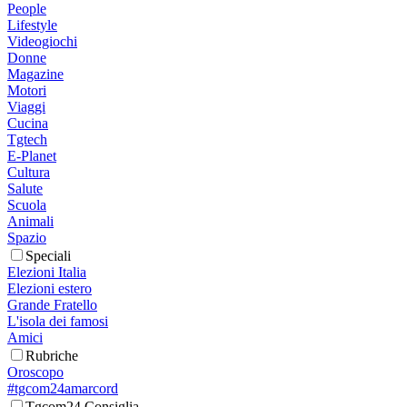
People
Lifestyle
Videogiochi
Donne
Magazine
Motori
Viaggi
Cucina
Tgtech
E-Planet
Cultura
Salute
Scuola
Animali
Spazio
Speciali
Elezioni Italia
Elezioni estero
Grande Fratello
L'isola dei famosi
Amici
Rubriche
Oroscopo
#tgcom24amarcord
Tgcom24 Consiglia