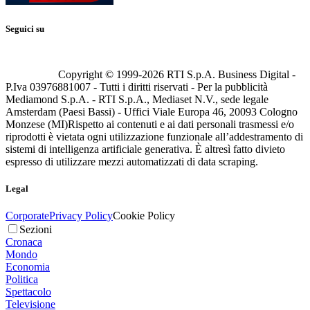
Seguici su
Copyright © 1999-
2026
RTI S.p.A. Business Digital -
P.Iva 03976881007 - Tutti i diritti riservati - Per la pubblicità
Mediamond S.p.A. - RTI S.p.A., Mediaset N.V., sede legale
Amsterdam (Paesi Bassi) - Uffici Viale Europa 46, 20093 Cologno
Monzese (MI)
Rispetto ai contenuti e ai dati personali trasmessi e/o
riprodotti è vietata ogni utilizzazione funzionale all’addestramento di
sistemi di intelligenza artificiale generativa. È altresì fatto divieto
espresso di utilizzare mezzi automatizzati di data scraping.
Legal
Corporate
Privacy Policy
Cookie Policy
Sezioni
Cronaca
Mondo
Economia
Politica
Spettacolo
Televisione