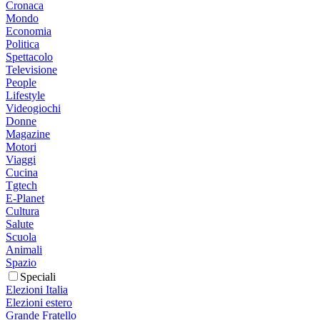
Cronaca
Mondo
Economia
Politica
Spettacolo
Televisione
People
Lifestyle
Videogiochi
Donne
Magazine
Motori
Viaggi
Cucina
Tgtech
E-Planet
Cultura
Salute
Scuola
Animali
Spazio
Speciali
Elezioni Italia
Elezioni estero
Grande Fratello