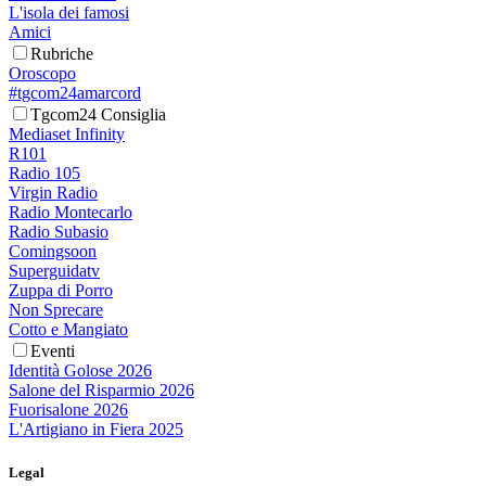
L'isola dei famosi
Amici
Rubriche
Oroscopo
#tgcom24amarcord
Tgcom24 Consiglia
Mediaset Infinity
R101
Radio 105
Virgin Radio
Radio Montecarlo
Radio Subasio
Comingsoon
Superguidatv
Zuppa di Porro
Non Sprecare
Cotto e Mangiato
Eventi
Identità Golose 2026
Salone del Risparmio 2026
Fuorisalone 2026
L'Artigiano in Fiera 2025
Legal