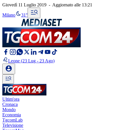
Giovedì 11 Luglio 2019
-
Aggiornato alle
13:21
Milano
31°
Leone
(23 Lug - 23 Ago)
Ultim'ora
Cronaca
Mondo
Economia
TgcomLab
Televisione