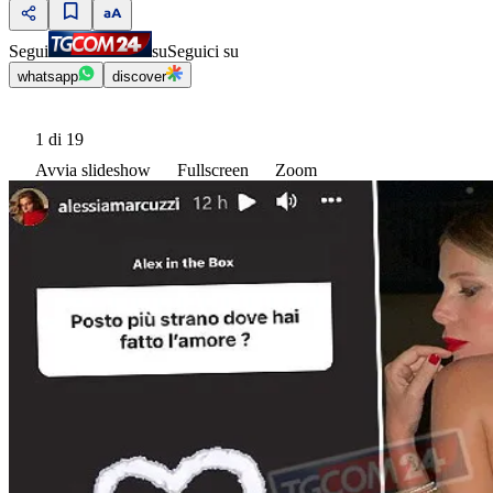
Segui
su
Seguici su
whatsapp
discover
1
di 19
Avvia slideshow
Fullscreen
Zoom