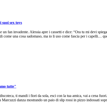
i suoi sex toys
de un fan invadente. Alessia apre i cassetti e dice: “Ora tu mi devi spiega
di come una cosa sadomaso, ma io li uso come fascia per i capelli… ques
amo tutte"
iscoteca, ti mandi i fiori da sola, esci con la tua amica, vai a cena fuori. “
a Marcuzzi danza mostrando un paio di slip rossi in pizzo indossati sopra