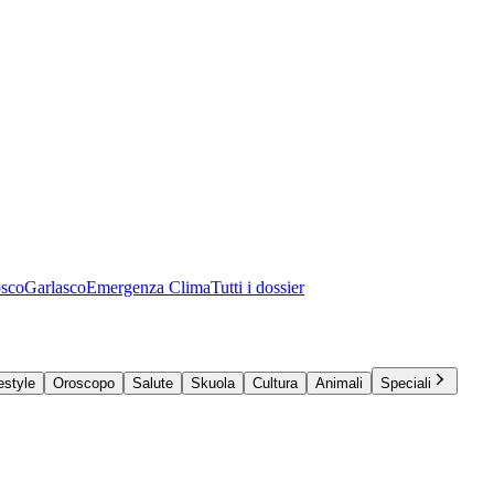
osco
Garlasco
Emergenza Clima
Tutti i dossier
estyle
Oroscopo
Salute
Skuola
Cultura
Animali
Speciali