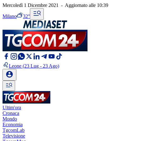
Mercoledì 1 Dicembre 2021
-
Aggiornato alle
10:39
Milano
32°
Leone
(23 Lug - 23 Ago)
Ultim'ora
Cronaca
Mondo
Economia
TgcomLab
Televisione