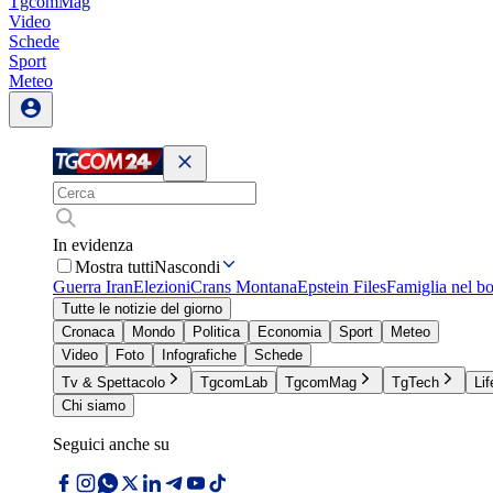
TgcomMag
Video
Schede
Sport
Meteo
In evidenza
Mostra tutti
Nascondi
Guerra Iran
Elezioni
Crans Montana
Epstein Files
Famiglia nel b
Tutte le notizie del giorno
Cronaca
Mondo
Politica
Economia
Sport
Meteo
Video
Foto
Infografiche
Schede
Tv & Spettacolo
TgcomLab
TgcomMag
TgTech
Lif
Chi siamo
Seguici anche su