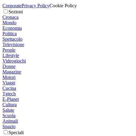
Corporate
Privacy Policy
Cookie Policy
Sezioni
Cronaca
Mondo
Economia
Politica
Spettacolo
Televisione
People
Lifestyle
Videogiochi
Donne
Magazine
Motori
Viaggi
Cucina
Tgtech
E-Planet
Cultura
Salute
Scuola
Animali
Spazio
Speciali