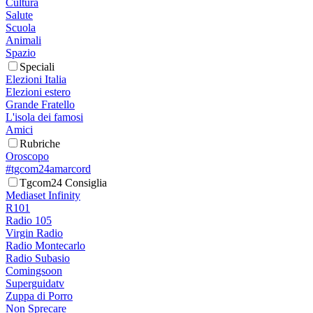
Cultura
Salute
Scuola
Animali
Spazio
Speciali
Elezioni Italia
Elezioni estero
Grande Fratello
L'isola dei famosi
Amici
Rubriche
Oroscopo
#tgcom24amarcord
Tgcom24 Consiglia
Mediaset Infinity
R101
Radio 105
Virgin Radio
Radio Montecarlo
Radio Subasio
Comingsoon
Superguidatv
Zuppa di Porro
Non Sprecare