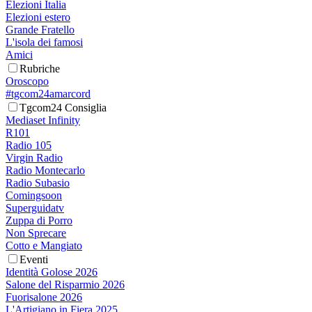
Elezioni Italia
Elezioni estero
Grande Fratello
L'isola dei famosi
Amici
Rubriche
Oroscopo
#tgcom24amarcord
Tgcom24 Consiglia
Mediaset Infinity
R101
Radio 105
Virgin Radio
Radio Montecarlo
Radio Subasio
Comingsoon
Superguidatv
Zuppa di Porro
Non Sprecare
Cotto e Mangiato
Eventi
Identità Golose 2026
Salone del Risparmio 2026
Fuorisalone 2026
L'Artigiano in Fiera 2025