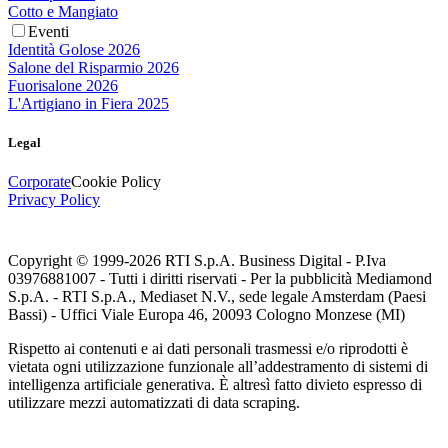
Cotto e Mangiato
Eventi
Identità Golose 2026
Salone del Risparmio 2026
Fuorisalone 2026
L'Artigiano in Fiera 2025
Legal
Corporate
Cookie Policy
Privacy Policy
Copyright © 1999-
2026
RTI S.p.A. Business Digital - P.Iva
03976881007 - Tutti i diritti riservati - Per la pubblicità Mediamond
S.p.A. - RTI S.p.A., Mediaset N.V., sede legale Amsterdam (Paesi
Bassi) - Uffici Viale Europa 46, 20093 Cologno Monzese (MI)
Rispetto ai contenuti e ai dati personali trasmessi e/o riprodotti è
vietata ogni utilizzazione funzionale all’addestramento di sistemi di
intelligenza artificiale generativa. È altresì fatto divieto espresso di
utilizzare mezzi automatizzati di data scraping.