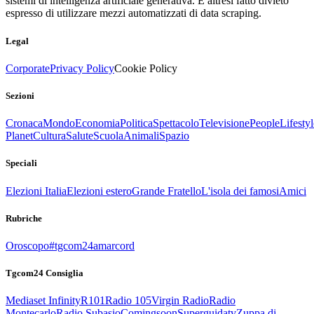
sistemi di intelligenza artificiale generativa. È altresì fatto divieto
espresso di utilizzare mezzi automatizzati di data scraping.
Legal
Corporate
Privacy Policy
Cookie Policy
Sezioni
Cronaca
Mondo
Economia
Politica
Spettacolo
Televisione
People
Lifestyl
Planet
Cultura
Salute
Scuola
Animali
Spazio
Speciali
Elezioni Italia
Elezioni estero
Grande Fratello
L'isola dei famosi
Amici
Rubriche
Oroscopo
#tgcom24amarcord
Tgcom24 Consiglia
Mediaset Infinity
R101
Radio 105
Virgin Radio
Radio
Montecarlo
Radio Subasio
Comingsoon
Superguidatv
Zuppa di