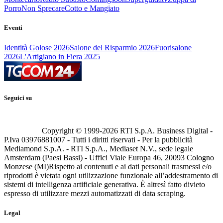
Porro
Non Sprecare
Cotto e Mangiato
Eventi
Identità Golose 2026
Salone del Risparmio 2026
Fuorisalone
2026
L'Artigiano in Fiera 2025
Seguici su
Copyright © 1999-
2026
RTI S.p.A. Business Digital -
P.Iva 03976881007 - Tutti i diritti riservati - Per la pubblicità
Mediamond S.p.A. - RTI S.p.A., Mediaset N.V., sede legale
Amsterdam (Paesi Bassi) - Uffici Viale Europa 46, 20093 Cologno
Monzese (MI)
Rispetto ai contenuti e ai dati personali trasmessi e/o
riprodotti è vietata ogni utilizzazione funzionale all’addestramento di
sistemi di intelligenza artificiale generativa. È altresì fatto divieto
espresso di utilizzare mezzi automatizzati di data scraping.
Legal