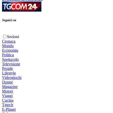
Seguici su
Sezioni
Cronaca
Mondo
Economia
Politica
Spettacolo
Televisione
People
Lifestyle
Videogiochi
Donne
Magazine
Motori
Viaggi
Cucina
Tgtech
E-Planet