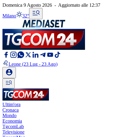
Domenica 9 Agosto 2026
-
Aggiornato alle
12:37
Milano
32°
Leone
(23 Lug - 23 Ago)
Ultim'ora
Cronaca
Mondo
Economia
TgcomLab
Televisione