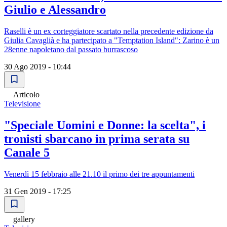
Giulio e Alessandro
Raselli è un ex corteggiatore scartato nella precedente edizione da
Giulia Cavaglià e ha partecipato a "Temptation Island": Zarino è un
28enne napoletano dal passato burrascoso
30 Ago 2019 - 10:44
Articolo
Televisione
"Speciale Uomini e Donne: la scelta", i
tronisti sbarcano in prima serata su
Canale 5
Venerdì 15 febbraio alle 21.10 il primo dei tre appuntamenti
31 Gen 2019 - 17:25
gallery