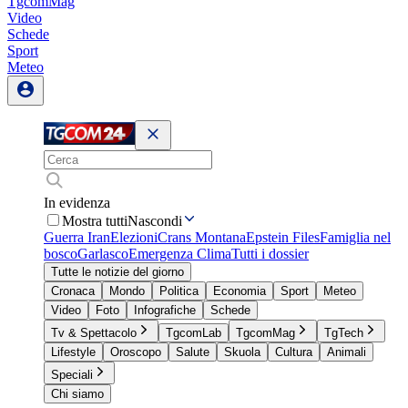
TgcomMag
Video
Schede
Sport
Meteo
In evidenza
Mostra tutti
Nascondi
Guerra Iran
Elezioni
Crans Montana
Epstein Files
Famiglia nel
bosco
Garlasco
Emergenza Clima
Tutti i dossier
Tutte le notizie del giorno
Cronaca
Mondo
Politica
Economia
Sport
Meteo
Video
Foto
Infografiche
Schede
Tv & Spettacolo
TgcomLab
TgcomMag
TgTech
Lifestyle
Oroscopo
Salute
Skuola
Cultura
Animali
Speciali
Chi siamo