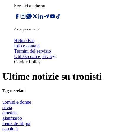
Seguici anche su
Area personale
Help e Faq
Info e contatti
Termini del servizio
Utilizzo dati e privacy
Cookie Policy
Ultime notizie su
tronisti
Tag correlati:
uomini e donne
silvia
amedeo
gianmarco
maria de filippi
canale 5