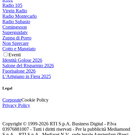
Radio 105
Virgin Radio
Radio Montecarlo
Radio Subasio
Comingsoon
Superguidatv
Zuppa di Porro
Non Sprecare
Cotto e Mangiato
Eventi
Identità Golose 2026
Salone del Risparmio 2026
Fuorisalone 2026
L'Artigiano in Fiera 2025
Legal
Corporate
Cookie Policy
Privacy Policy
Copyright © 1999-
2026
RTI S.p.A. Business Digital - P.Iva
03976881007 - Tutti i diritti riservati - Per la pubblicità Mediamond
S.p.A. - RTI S.p.A., Mediaset N.V., sede legale Amsterdam (Paesi