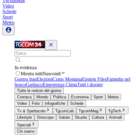
TgcomMag
Video
Schede
Sport
Meteo
In evidenza
Mostra tutti
Nascondi
Guerra Iran
Elezioni
Crans Montana
Epstein Files
Famiglia nel
bosco
Garlasco
Emergenza Clima
Tutti i dossier
Tutte le notizie del giorno
Cronaca
Mondo
Politica
Economia
Sport
Meteo
Video
Foto
Infografiche
Schede
Tv & Spettacolo
TgcomLab
TgcomMag
TgTech
Lifestyle
Oroscopo
Salute
Skuola
Cultura
Animali
Speciali
Chi siamo