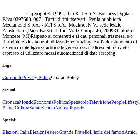
Copyright © 1999-
2026
RTI S.p.A. Business Digital -
P.Iva 03976881007 - Tutti i diritti riservati - Per la pubblicità
Mediamond S.p.A. - RTI S.p.A., Mediaset N.V., sede legale
Amsterdam (Paesi Bassi) - Uffici Viale Europa 46, 20093 Cologno
Monzese (MI)
Rispetto ai contenuti e ai dati personali trasmessi e/o
riprodotti è vietata ogni utilizzazione funzionale all’addestramento di
sistemi di intelligenza artificiale generativa. È altresì fatto divieto
espresso di utilizzare mezzi automatizzati di data scraping.
Legal
Corporate
Privacy Policy
Cookie Policy
Sezioni
Cronaca
Mondo
Economia
Politica
Spettacolo
Televisione
People
Lifestyl
Planet
Cultura
Salute
Scuola
Animali
Spazio
Speciali
Elezioni Italia
Elezioni estero
Grande Fratello
L'isola dei famosi
Amici