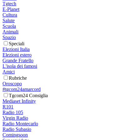
Tgtech
E-Planet
Cultura
Salute
Scuola
Animali
Spazio
Speciali
Elezioni Italia
Elezioni estero
Grande Fratello
L'isola dei famosi
Amici
Rubriche
Oroscopo
#tgcom24amarcord
Tgcom24 Consiglia
Mediaset Infinity
R101
Radio 105
Virgin Radio
Radio Montecarlo
Radio Subasio
Comingsoon