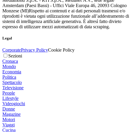
Mediamond S.p.A. - RTI S.p.A., Mediaset N.V., sede legale
Amsterdam (Paesi Bassi) - Uffici Viale Europa 46, 20093 Cologno
Monzese (MI)
Rispetto ai contenuti e ai dati personali trasmessi e/o
riprodotti è vietata ogni utilizzazione funzionale all’addestramento di
sistemi di intelligenza artificiale generativa. È altresì fatto divieto
espresso di utilizzare mezzi automatizzati di data scraping.
Legal
Corporate
Privacy Policy
Cookie Policy
Sezioni
Cronaca
Mondo
Economia
Politica
Spettacolo
Televisione
People
Lifestyle
Videogiochi
Donne
Magazine
Motori
Viaggi
Cucina