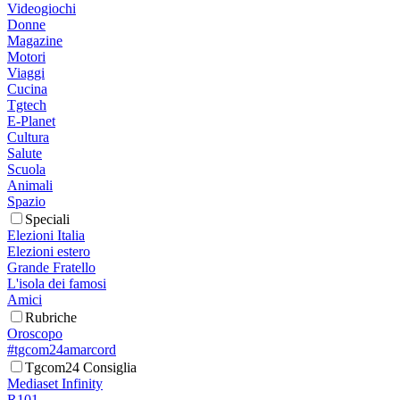
Videogiochi
Donne
Magazine
Motori
Viaggi
Cucina
Tgtech
E-Planet
Cultura
Salute
Scuola
Animali
Spazio
Speciali
Elezioni Italia
Elezioni estero
Grande Fratello
L'isola dei famosi
Amici
Rubriche
Oroscopo
#tgcom24amarcord
Tgcom24 Consiglia
Mediaset Infinity
R101