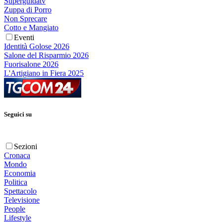
Superguidatv
Zuppa di Porro
Non Sprecare
Cotto e Mangiato
Eventi
Identità Golose 2026
Salone del Risparmio 2026
Fuorisalone 2026
L'Artigiano in Fiera 2025
Seguici su
Sezioni
Cronaca
Mondo
Economia
Politica
Spettacolo
Televisione
People
Lifestyle