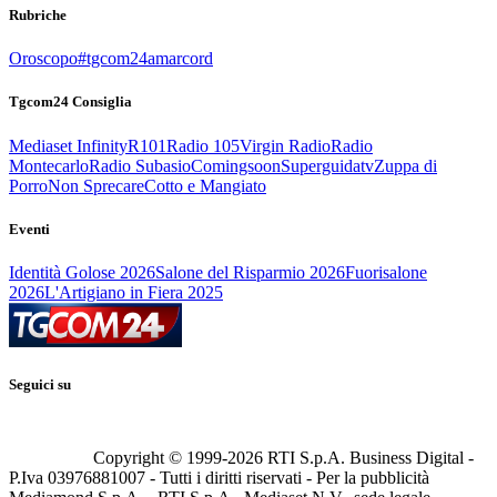
Rubriche
Oroscopo
#tgcom24amarcord
Tgcom24 Consiglia
Mediaset Infinity
R101
Radio 105
Virgin Radio
Radio
Montecarlo
Radio Subasio
Comingsoon
Superguidatv
Zuppa di
Porro
Non Sprecare
Cotto e Mangiato
Eventi
Identità Golose 2026
Salone del Risparmio 2026
Fuorisalone
2026
L'Artigiano in Fiera 2025
Seguici su
Copyright © 1999-
2026
RTI S.p.A. Business Digital -
P.Iva 03976881007 - Tutti i diritti riservati - Per la pubblicità