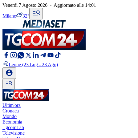
Venerdì 7 Agosto 2026
-
Aggiornato alle
14:01
Milano
32°
Leone
(23 Lug - 23 Ago)
Ultim'ora
Cronaca
Mondo
Economia
TgcomLab
Televisione