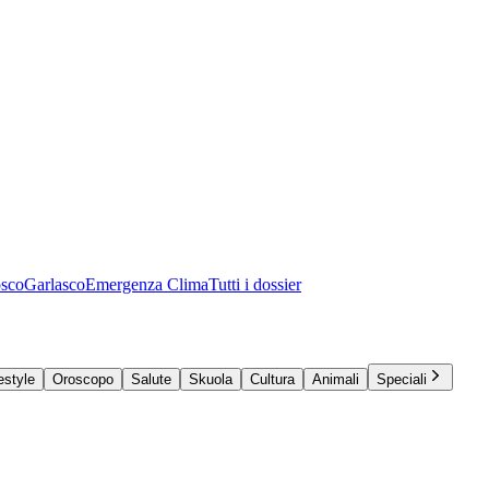
osco
Garlasco
Emergenza Clima
Tutti i dossier
estyle
Oroscopo
Salute
Skuola
Cultura
Animali
Speciali