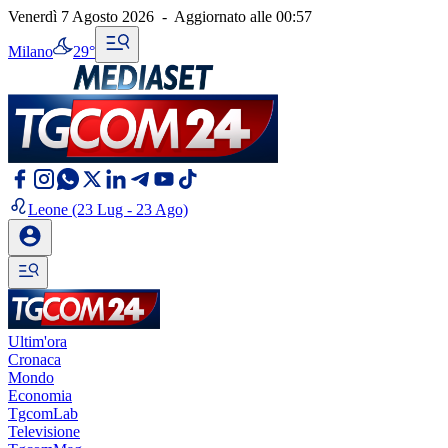
Venerdì 7 Agosto 2026
-
Aggiornato alle
00:57
Milano
29°
Leone
(23 Lug - 23 Ago)
Ultim'ora
Cronaca
Mondo
Economia
TgcomLab
Televisione