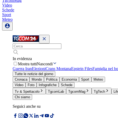
TgcomMag
Video
Schede
Sport
Meteo
In evidenza
Mostra tutti
Nascondi
Guerra Iran
Elezioni
Crans Montana
Epstein Files
Famiglia nel b
Tutte le notizie del giorno
Cronaca
Mondo
Politica
Economia
Sport
Meteo
Video
Foto
Infografiche
Schede
Tv & Spettacolo
TgcomLab
TgcomMag
TgTech
Lif
Chi siamo
Seguici anche su